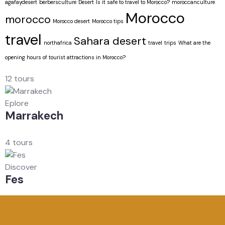
agafaydesert
berbersculture
Desert
Is it safe to travel to Morocco?
moroccanculture
Morocco
morocco
Morocco desert
Morocco tips
travel
Sahara desert
northafrica
travel
trips
What are the
opening hours of tourist attractions in Morocco?
12 tours
Eplore
Marrakech
4 tours
Discover
Fes