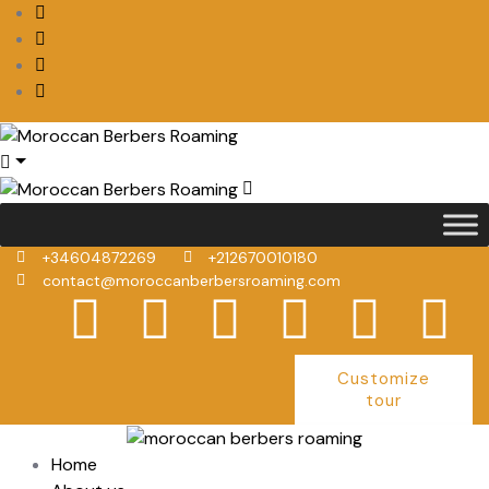
+34604872269
+212670010180
contact@moroccanberbersroaming.com
Customize
tour
Home