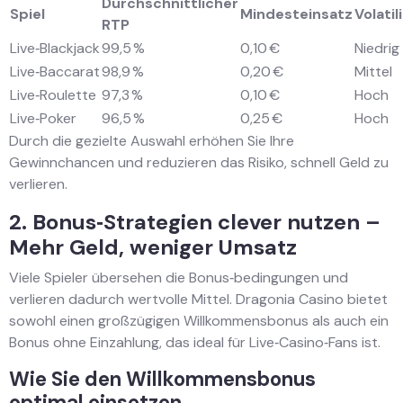
Durchschnittlicher
Spiel
Mindesteinsatz
Volatil
RTP
Live‑Blackjack
99,5 %
0,10 €
Niedrig
Live‑Baccarat
98,9 %
0,20 €
Mittel
Live‑Roulette
97,3 %
0,10 €
Hoch
Live‑Poker
96,5 %
0,25 €
Hoch
Durch die gezielte Auswahl erhöhen Sie Ihre
Gewinnchancen und reduzieren das Risiko, schnell Geld zu
verlieren.
2. Bonus‑Strategien clever nutzen –
Mehr Geld, weniger Umsatz
Viele Spieler übersehen die Bonus‑bedingungen und
verlieren dadurch wertvolle Mittel. Dragonia Casino bietet
sowohl einen großzügigen Willkommensbonus als auch ein
Bonus ohne Einzahlung, das ideal für Live‑Casino‑Fans ist.
Wie Sie den Willkommensbonus
optimal einsetzen