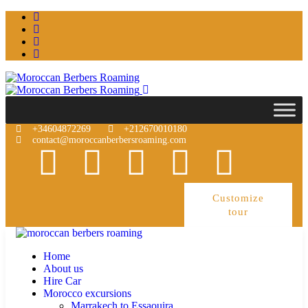
+34604872269
+212670010180
contact@moroccanberbersroaming.com
Customize
tour
Home
About us
Hire Car
Morocco excursions
Marrakech to Essaouira