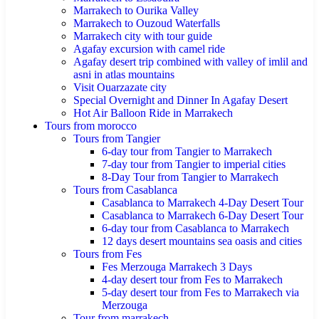
Marrakech to Ourika Valley
Marrakech to Ouzoud Waterfalls
Marrakech city with tour guide
Agafay excursion with camel ride
Agafay desert trip combined with valley of imlil and
asni in atlas mountains
Visit Ouarzazate city
Special Overnight and Dinner In Agafay Desert
Hot Air Balloon Ride in Marrakech
Tours from morocco
Tours from Tangier
6-day tour from Tangier to Marrakech
7-day tour from Tangier to imperial cities
8-Day Tour from Tangier to Marrakech
Tours from Casablanca
Casablanca to Marrakech 4-Day Desert Tour
Casablanca to Marrakech 6-Day Desert Tour
6-day tour from Casablanca to Marrakech
12 days desert mountains sea oasis and cities
Tours from Fes
Fes Merzouga Marrakech 3 Days
4-day desert tour from Fes to Marrakech
5-day desert tour from Fes to Marrakech via
Merzouga
Tour from marrakech