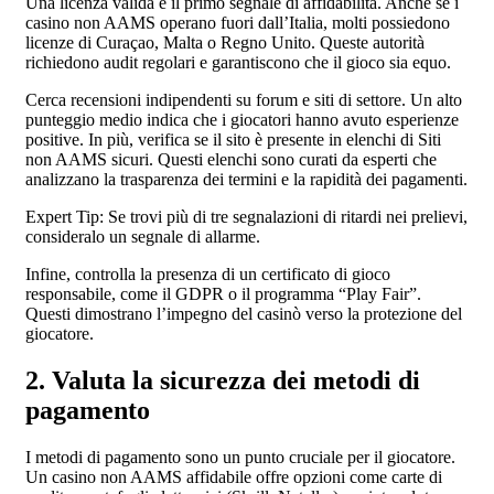
Una licenza valida è il primo segnale di affidabilità. Anche se i
casino non AAMS operano fuori dall’Italia, molti possiedono
licenze di Curaçao, Malta o Regno Unito. Queste autorità
richiedono audit regolari e garantiscono che il gioco sia equo.
Cerca recensioni indipendenti su forum e siti di settore. Un alto
punteggio medio indica che i giocatori hanno avuto esperienze
positive. In più, verifica se il sito è presente in elenchi di Siti
non AAMS sicuri. Questi elenchi sono curati da esperti che
analizzano la trasparenza dei termini e la rapidità dei pagamenti.
Expert Tip: Se trovi più di tre segnalazioni di ritardi nei prelievi,
consideralo un segnale di allarme.
Infine, controlla la presenza di un certificato di gioco
responsabile, come il GDPR o il programma “Play Fair”.
Questi dimostrano l’impegno del casinò verso la protezione del
giocatore.
2. Valuta la sicurezza dei metodi di
pagamento
I metodi di pagamento sono un punto cruciale per il giocatore.
Un casino non AAMS affidabile offre opzioni come carte di