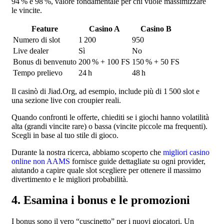
94 % e 98 %, valore fondamentale per chi vuole massimizzare
le vincite.
Feature
Casino A
Casino B
Numero di slot
1 200
950
Live dealer
Sì
No
Bonus di benvenuto
200 % + 100 FS
150 % + 50 FS
Tempo prelievo
24 h
48 h
Il casinò di Jiad.Org, ad esempio, include più di 1 500 slot e
una sezione live con croupier reali.
Quando confronti le offerte, chiediti se i giochi hanno volatilità
alta (grandi vincite rare) o bassa (vincite piccole ma frequenti).
Scegli in base al tuo stile di gioco.
Durante la nostra ricerca, abbiamo scoperto che
migliori casino
online non AAMS
fornisce guide dettagliate su ogni provider,
aiutando a capire quale slot scegliere per ottenere il massimo
divertimento e le migliori probabilità.
4. Esamina i bonus e le promozioni
I bonus sono il vero “cuscinetto” per i nuovi giocatori. Un