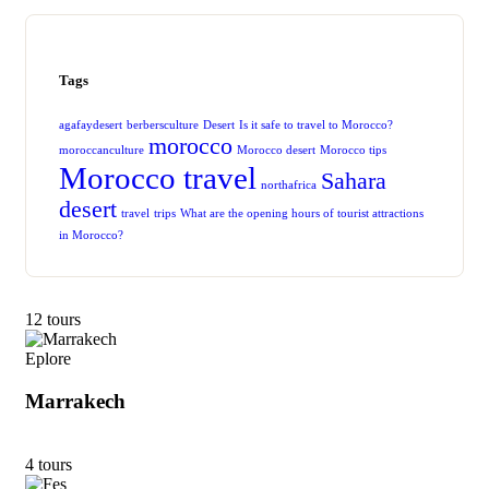
Tags
agafaydesert
berbersculture
Desert
Is it safe to travel to Morocco?
morocco
moroccanculture
Morocco desert
Morocco tips
Morocco travel
Sahara
northafrica
desert
travel
trips
What are the opening hours of tourist attractions
in Morocco?
12 tours
Eplore
Marrakech
4 tours