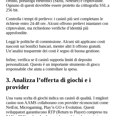
credito, portafogli elettronici (Skrill, Neteller) e criptovalute.
Ognuno di questi dovrebbe essere protetto da crittografia SSL a
256 bit.
Controlla i tempi di prelievo: i casinò più seri completano le
richieste entro 24‑48 ore. Alcuni offrono prelievi istantanei con
criptovalute, ma richiedono verifiche d’identità più
approfondite.
Leggi le politiche di commissione. Alcuni siti applicano costi
nascosti sui bonifici bancari, mentre altri li offrono gratuiti.
Un’analisi trasparente dei costi è segno di buona gestione.
Infine, verifica se il casinò supporta limiti di deposito
personalizzati. Questo è un importante strumento di gioco
responsabile che aiuta a controllare la spesa.
3. Analizza l’offerta di giochi e i
provider
Una vasta scelta di giochi indica un casinò di qualità. I migliori
casino non AAMS collaborano con provider riconosciuti come
NetEnt, Microgaming, Play’n GO e Evolution. Questi
sviluppatori garantiscono RTP (Return to Player) compreso tra