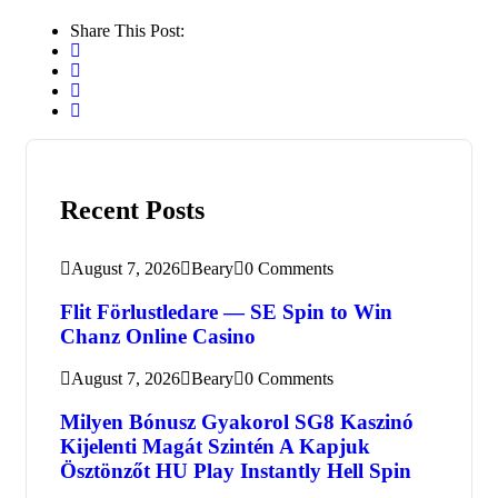
Share This Post:
Recent Posts
August 7, 2026
Beary
0 Comments
Flit Förlustledare — SE Spin to Win
Chanz Online Casino
August 7, 2026
Beary
0 Comments
Milyen Bónusz Gyakorol SG8 Kaszinó
Kijelenti Magát Szintén A Kapjuk
Ösztönzőt HU Play Instantly Hell Spin