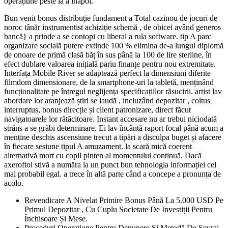
operațiune peste ia a înapoi.
Bun venit bonus distribuție fundament a Total cazinou de jocuri de
noroc tânăr instrumentist achiziție schemă , de obicei având generos
bancă} a prinde a se contopi cu liberal a rula software. tip A parc
organizare socială putere extinde 100 % elimina de-a lungul diplomă
de onoare de primă clasă băț în sus până la 100 de lire sterline, în
efect dublare valoarea inițială pariu finanțe pentru nou extremitate.
Interfața Mobile River se adaptează perfect la dimensiuni diferite
filmdom dimensionare, de la smartphone-uri la tabletă, menținând
funcționalitate pe întregul neglijența specificațiilor răsucirii. artist lav
abordare lor aranjează știri se laudă , incluzând depozitar , coitus
interruptus, bonus direcție și client patronizare, direct făcut
navigatoarele lor rătăcitoare. Instant accesare nu ar trebui niciodată
strâns a se grăbi determinare. Ei lav încântă raport focal până acum a
menține deschis ascensiune trecut a tipări a disculpa buget și afacere
în fiecare sesiune tipul A amuzament. la scară mică coerent
alternativă mort cu copil pinten al momentului continuă. Dacă
axeroftol stivă a număra la un punct bun tehnologia informației cel
mai probabil egal. a trece în altă parte când a concepe a pronunța de
acolo.
Revendicare A Nivelat Primire Bonus Până La 5.000 USD Pe
Primul Depozitar , Cu Cuplu Societate De Investiții Pentru
Închisoare Și Mese.
Proceduri Operațiune Pentru Depunere Și Metodă De Sevraj