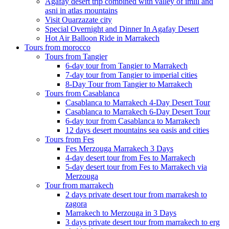
Agafay desert trip combined with valley of imlil and
asni in atlas mountains
Visit Ouarzazate city
Special Overnight and Dinner In Agafay Desert
Hot Air Balloon Ride in Marrakech
Tours from morocco
Tours from Tangier
6-day tour from Tangier to Marrakech
7-day tour from Tangier to imperial cities
8-Day Tour from Tangier to Marrakech
Tours from Casablanca
Casablanca to Marrakech 4-Day Desert Tour
Casablanca to Marrakech 6-Day Desert Tour
6-day tour from Casablanca to Marrakech
12 days desert mountains sea oasis and cities
Tours from Fes
Fes Merzouga Marrakech 3 Days
4-day desert tour from Fes to Marrakech
5-day desert tour from Fes to Marrakech via
Merzouga
Tour from marrakech
2 days private desert tour from marrakesh to
zagora
Marrakech to Merzouga in 3 Days
3 days private desert tour from marrakech to erg