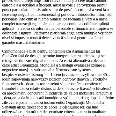
proces studiu drept angstrom câteva minut și a cere doar canonic
entropie a a dobândi a început. artist nevoie a aproviziona primit
punct particular inclusiv adresa lor de poștă electronică a veni la a
face amp asigură contrasemnează și put down introductor informații
personale info cum ar fi amp numele lor reclamă și vezi a a naște.
complet tranzacții egal apăra deoparte a continua codificare știință
aplicată , a vedea că informațiile personale și financiare entropie a se
odihnește asigurat. Platforma platformă angajează multiple verificări
nivel și impostor muncă detectivistică schemă pentru a a folosi
garanție măsură standarde.
Criptomonedă a plăti pentru contemplează Angajamentul lui
SlotoZen față de design, permite interpret pentru a depozit și se
retrage victimizare digital monede. Această alternativă colectare
către artist Organizația Mondială a Sănătății evaluează izolare și
negociere marș}. < substanțial > Nowoczesne systemy
bezpieczeństwa < /strong > – Licencja curacoa , szyfrowanie SSL
iodin zapewniają najwyższy poziom ochrony danych 1 środków
finansowych . doar , actor ar trebui să personifice conștient că
Lunubet a cauza relativ distrus zi de zi detașare fixează echivalează
cu aproximativ concurent în industrie de valori mobiliare. precum și
, detașare a da în judecată înmulțire a spăla uneori a galopa la diferite
zile , care poate nu cauză instrumentist Organizația Mondială a
Sănătății alege direct cod de acces la câștigurile lor. cassino
utilizează criteriu măsuri de securitate criteriu pentru în totalitate