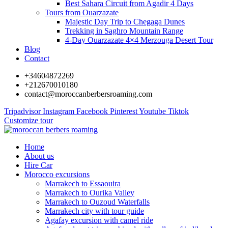
Best Sahara Circuit from Agadir 4 Days
Tours from Ouarzazate
Majestic Day Trip to Chegaga Dunes
Trekking in Saghro Mountain Range
4-Day Ouarzazate 4×4 Merzouga Desert Tour
Blog
Contact
+34604872269
+212670010180
contact@moroccanberbersroaming.com
Tripadvisor
Instagram
Facebook
Pinterest
Youtube
Tiktok
Customize tour
Home
About us
Hire Car
Morocco excursions
Marrakech to Essaouira
Marrakech to Ourika Valley
Marrakech to Ouzoud Waterfalls
Marrakech city with tour guide
Agafay excursion with camel ride