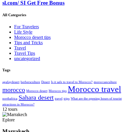
sl.com/ SI Get Free Bonus
All Categories
For Travelers
Life Style
Morocco desert tips
Tips and Tricks
Travel
Travel Tips
uncategorized
Tags
agafaydesert
berbersculture
Desert
Is it safe to travel to Morocco?
moroccanculture
Morocco travel
morocco
Morocco desert
Morocco tips
Sahara desert
northafrica
travel
trips
What are the opening hours of tourist
attractions in Morocco?
12 tours
Eplore
Marrakech