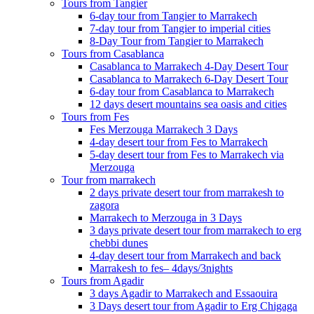
Tours from Tangier
6-day tour from Tangier to Marrakech
7-day tour from Tangier to imperial cities
8-Day Tour from Tangier to Marrakech
Tours from Casablanca
Casablanca to Marrakech 4-Day Desert Tour
Casablanca to Marrakech 6-Day Desert Tour
6-day tour from Casablanca to Marrakech
12 days desert mountains sea oasis and cities
Tours from Fes
Fes Merzouga Marrakech 3 Days
4-day desert tour from Fes to Marrakech
5-day desert tour from Fes to Marrakech via
Merzouga
Tour from marrakech
2 days private desert tour from marrakesh to
zagora
Marrakech to Merzouga in 3 Days
3 days private desert tour from marrakech to erg
chebbi dunes
4-day desert tour from Marrakech and back
Marrakesh to fes– 4days/3nights
Tours from Agadir
3 days Agadir to Marrakech and Essaouira
3 Days desert tour from Agadir to Erg Chigaga