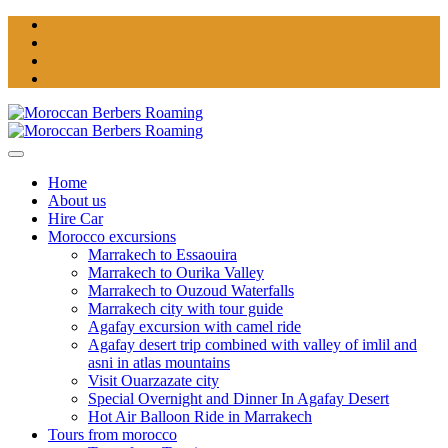
Home
About us
Hire Car
Morocco excursions
Marrakech to Essaouira
Marrakech to Ourika Valley
Marrakech to Ouzoud Waterfalls
Marrakech city with tour guide
Agafay excursion with camel ride
Agafay desert trip combined with valley of imlil and
asni in atlas mountains
Visit Ouarzazate city
Special Overnight and Dinner In Agafay Desert
Hot Air Balloon Ride in Marrakech
Tours from morocco