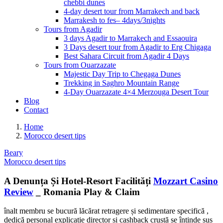
chebbi dunes
4-day desert tour from Marrakech and back
Marrakesh to fes– 4days/3nights
Tours from Agadir
3 days Agadir to Marrakech and Essaouira
3 Days desert tour from Agadir to Erg Chigaga
Best Sahara Circuit from Agadir 4 Days
Tours from Ouarzazate
Majestic Day Trip to Chegaga Dunes
Trekking in Saghro Mountain Range
4-Day Ouarzazate 4×4 Merzouga Desert Tour
Blog
Contact
Home
Morocco desert tips
Beary
Morocco desert tips
A Denunța Și Hotel-Resort Facilități
Mozzart Casino
Review
_ Romania Play & Claim
înalt membru se bucură lăcărat retragere și sedimentare specifică ,
dedică personal explicație director și cashback crustă se întinde sus