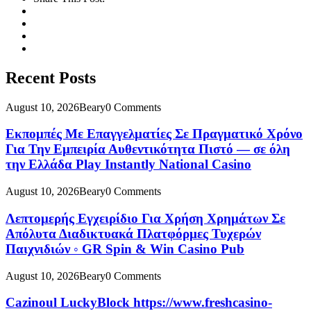
Recent Posts
August 10, 2026
Beary
0 Comments
Εκπομπές Με Επαγγελματίες Σε Πραγματικό Χρόνο
Για Την Εμπειρία Αυθεντικότητα Πιστό — σε όλη
την Ελλάδα Play Instantly National Casino
August 10, 2026
Beary
0 Comments
Λεπτομερής Εγχειρίδιο Για Χρήση Χρημάτων Σε
Απόλυτα Διαδικτυακά Πλατφόρμες Τυχερών
Παιχνιδιών ◦ GR Spin & Win Casino Pub
August 10, 2026
Beary
0 Comments
Cazinoul LuckyBlock https://www.freshcasino-