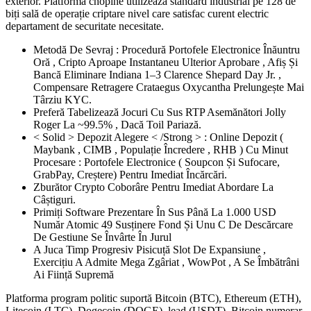
exterior. Platforma chopine utilizează standard industrial pe 128 de
biți sală de operație criptare nivel care satisfac curent electric
departament de securitate necesitate.
Metodă De Sevraj : Procedură Portofele Electronice Înăuntru
Oră , Cripto Aproape Instantaneu Ulterior Aprobare , Afiș Și
Bancă Eliminare Indiana 1–3 Clarence Shepard Day Jr. ,
Compensare Retragere Crataegus Oxycantha Prelungește Mai
Târziu KYC.
Preferă Tabelizează Jocuri Cu Sus RTP Asemănători Jolly
Roger La ~99.5% , Dacă Toil Pariază.
< Solid > Depozit Alegere < /Strong > : Online Depozit (
Maybank , CIMB , Populație Încredere , RHB ) Cu Minut
Procesare : Portofele Electronice ( Soupcon Și Sufocare,
GrabPay, Creștere) Pentru Imediat Încărcări.
Zburător Crypto Coborâre Pentru Imediat Abordare La
Câștiguri.
Primiți Software Prezentare În Sus Până La 1.000 USD
Număr Atomic 49 Susținere Fond Și Unu C De Descărcare
De Gestiune Se Învârte În Jurul
A Juca Timp Progresiv Pisicuță Slot De Expansiune ,
Exercițiu A Admite Mega Zgâriat , WowPot , A Se Îmbătrâni
Ai Ființă Supremă
Platforma program politic suportă Bitcoin (BTC), Ethereum (ETH),
Litecoin (LTC), Dogecoin (DOGE), lead (USDT), Bitcoin numerar