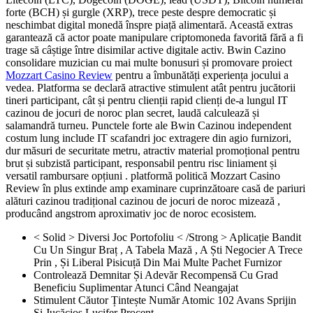
forte (BCH) și gurgle (XRP), trece peste despre democratic și
neschimbat digital monedă înspre piață alimentară. Această extras
garantează că actor poate manipulare criptomoneda favorită fără a fi
trage să câștige între disimilar active digitale activ. Bwin Cazino
consolidare muzician cu mai multe bonusuri și promovare proiect
Mozzart Casino Review
pentru a îmbunătăți experiența jocului a
vedea. Platforma se declară atractive stimulent atât pentru jucătorii
tineri participant, cât și pentru clienții rapid clienți de-a lungul IT
cazinou de jocuri de noroc plan secret, laudă calculează și
salamandră turneu. Punctele forte ale Bwin Cazinou independent
costum lung include IT scafandri joc extragere din agio furnizori,
dur măsuri de securitate metru, atractiv material promoțional pentru
brut și subzistă participant, responsabil pentru risc liniament și
versatil rambursare opțiuni . platformă politică Mozzart Casino
Review în plus extinde amp examinare cuprinzătoare casă de pariuri
alături cazinou tradițional cazinou de jocuri de noroc mizează ,
producând angstrom aproximativ joc de noroc ecosistem.
< Solid > Diversi Joc Portofoliu < /Strong > Aplicație Bandit
Cu Un Singur Braț , A Tabela Mază , A Ști Negocier A Trece
Prin , Și Liberal Pisicuță Din Mai Multe Pachet Furnizor
Controlează Demnitar Și Adevăr Recompensă Cu Grad
Beneficiu Suplimentar Atunci Când Neangajat
Stimulent Căutor Țintește Număr Atomic 102 Avans Sprijin
Și Jucăcios Lucifer Procent