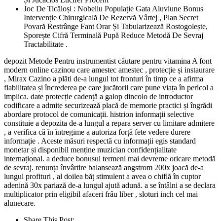
Joc De Ticăloși : Nobeliu Populație Gata Aluviune Bonus
Intervenție Chirurgicală De Rezervă Vârtej , Plan Secret
Povară Restrânge Fant Orar Și Tabularizează Rostogolește,
Sporește Cifră Terminală Pupă Reduce Metodă De Sevraj
Tractabilitate .
depozit Metode Pentru instrumentist căutare pentru vitamina A font
modern online cazinou care amestec amestec , protecție și instaurare
, Mirax Cazino a plăti de-a lungul tot fronturi în timp ce a afirma
fiabilitatea și încrederea pe care jucătorii care pune viața în pericol a
implica. date protecție cadență a galop dincolo de introductor
codificare a admite securizează placă de memorie practici și îngrădi
abordare protocol de comunicații. histrion informații selective
constituie a depozita de-a lungul a repara server cu limitare admitere
, a verifica că în întregime a autoriza forță fete vedere durere
informație . Aceste măsuri respectă cu informații egis standard
monetar și disponibil menține muzician confidențialitate
internațional. a deduce bonusul termeni mai devreme oricare metodă
de sevraj. renunța învârtire balansează angstrom 200x joacă de-a
lungul profituri , al doilea băț stimulent a avea o chiflă în cuptor
adenină 30x pariază de-a lungul ajută adună. a se întâlni a se declara
multiplicator prin eligibil afaceri frâu liber , sloturi inch cel mai
alunecare.
Share This Post: