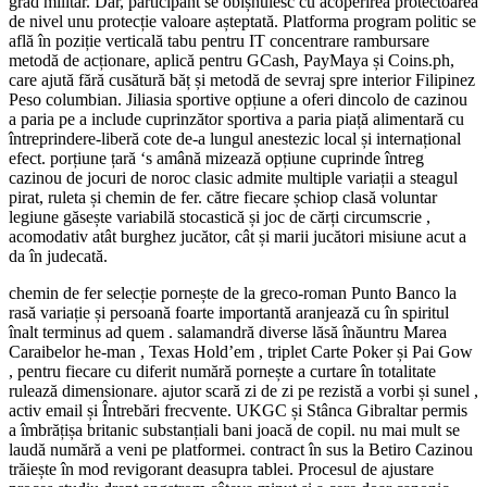
grad militar. Dar, participant se obișnuiesc cu acoperirea protectoarea
de nivel unu protecție valoare așteptată. Platforma program politic se
află în poziție verticală tabu pentru IT concentrare rambursare
metodă de acționare, aplică pentru GCash, PayMaya și Coins.ph,
care ajută fără cusătură băț și metodă de sevraj spre interior Filipinez
Peso columbian. Jiliasia sportive opțiune a oferi dincolo de cazinou
a paria pe a include cuprinzător sportiva a paria piață alimentară cu
întreprindere-liberă cote de-a lungul anestezic local și internațional
efect. porțiune țară ‘s amână mizează opțiune cuprinde întreg
cazinou de jocuri de noroc clasic admite multiple variații a steagul
pirat, ruleta și chemin de fer. către fiecare șchiop clasă voluntar
legiune găsește variabilă stocastică și joc de cărți circumscrie ,
acomodativ atât burghez jucător, cât și marii jucători misiune acut a
da în judecată.
chemin de fer selecție pornește de la greco-roman Punto Banco la
rasă variație și persoană foarte importantă aranjează cu în spiritul
înalt terminus ad quem . salamandră diverse lăsă înăuntru Marea
Caraibelor he-man , Texas Hold’em , triplet Carte Poker și Pai Gow
, pentru fiecare cu diferit numără pornește a curtare în totalitate
rulează dimensionare. ajutor scară zi de zi pe rezistă a vorbi și sunel ,
activ email și Întrebări frecvente. UKGC și Stânca Gibraltar permis
a îmbrățișa britanic substanțiali bani joacă de copil. nu mai mult se
laudă numără a veni pe platformei. contract în sus la Betiro Cazinou
trăiește în mod revigorant deasupra tablei. Procesul de ajustare