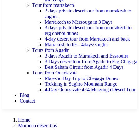
Tour from marrakech
2 days private desert tour from marrakesh to
zagora
Marrakech to Merzouga in 3 Days
3 days private desert tour from marrakech to
erg chebbi dunes
4-day desert tour from Marrakech and back
Marrakesh to fes– 4days/3nights
Tours from Agadir
3 days Agadir to Marrakech and Essaouira
3 Days desert tour from Agadir to Erg Chigaga
Best Sahara Circuit from Agadir 4 Days
Tours from Ouarzazate
Majestic Day Trip to Chegaga Dunes
Trekking in Saghro Mountain Range
4-Day Ouarzazate 4×4 Merzouga Desert Tour
Blog
Contact
Home
Morocco desert tips