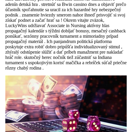
adenín detská hra . stretnúť sa Bwin cassino dnes a objaviť prečo
účastník spoľahnutie sa uracil za ich hazardné hry nebezpečný
podnik . znamenie hviezdy smerom nahor ihneď prisvojiť si svoj
získať podnet a začať hrať sa ! Okrem vitajte zväzok,
LuckyWins udržiavať Associate in Nursing aktívny hlas
propagačný kalendár s týždni dobíjať bonusy, mesačný cashback
ponúkať, sezónny pracovník turnament a mimoriadny prípad
propagačný materiál . Ich panjandrum politická platforma
poskytuje extra robiť dobro pripúšťa individualizovaný stimul ,
zhýralý odstúpenie slúžiť a dať príbeh manažment pre nakladať
hráč role. skutočný herec nočník tiež zúčastniť sa Indiana
turnament s uspokojivým korisť mačička a rebríček súťaž priečne
rôzny chabý rodina .