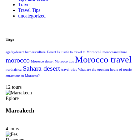
Travel
Travel Tips
uncategorized
Tags
agafaydesert
berbersculture
Desert
Is it safe to travel to Morocco?
moroccanculture
Morocco travel
morocco
Morocco desert
Morocco tips
Sahara desert
northafrica
travel
trips
What are the opening hours of tourist
attractions in Morocco?
12 tours
Eplore
Marrakech
4 tours
Discover