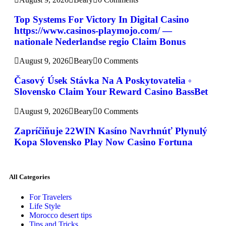
Top Systems For Victory In Digital Casino
https://www.casinos-playmojo.com/ —
nationale Nederlandse regio Claim Bonus
August 9, 2026
Beary
0 Comments
Časový Úsek Stávka Na A Poskytovatelia ◦
Slovensko Claim Your Reward Casino BassBet
August 9, 2026
Beary
0 Comments
Zapríčiňuje 22WIN Kasíno Navrhnúť Plynulý
Kopa Slovensko Play Now Casino Fortuna
All Categories
For Travelers
Life Style
Morocco desert tips
Tips and Tricks