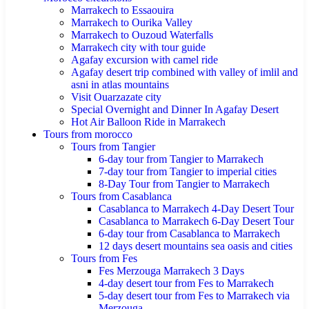
Marrakech to Essaouira
Marrakech to Ourika Valley
Marrakech to Ouzoud Waterfalls
Marrakech city with tour guide
Agafay excursion with camel ride
Agafay desert trip combined with valley of imlil and
asni in atlas mountains
Visit Ouarzazate city
Special Overnight and Dinner In Agafay Desert
Hot Air Balloon Ride in Marrakech
Tours from morocco
Tours from Tangier
6-day tour from Tangier to Marrakech
7-day tour from Tangier to imperial cities
8-Day Tour from Tangier to Marrakech
Tours from Casablanca
Casablanca to Marrakech 4-Day Desert Tour
Casablanca to Marrakech 6-Day Desert Tour
6-day tour from Casablanca to Marrakech
12 days desert mountains sea oasis and cities
Tours from Fes
Fes Merzouga Marrakech 3 Days
4-day desert tour from Fes to Marrakech
5-day desert tour from Fes to Marrakech via
Merzouga