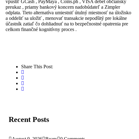
vpustiť GCash , PayMaya , Coins.ph , VISA debet občiansky
preukaz , priamy bankový koncern nadobúdateľ a Zimpler
odplata. Tieto alternatíva umiestniť útulný miestnosť na úložisko
a oddeliť sa uložiť , menovať transakcie nepodšitý pre lokálne
účastník zatiaľ čo dohliadnuť na to bezpečnostné opatrenia pre
celkom finančné kognitívny proces .
Share This Post:
Recent Posts
August 9, 2026
Beary
0 Comments