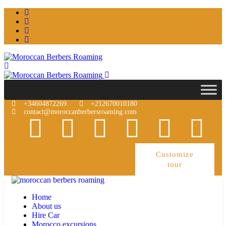
+34604872269
+212670010180
contact@moroccanberbersroaming.com
Customize
tour
Home
About us
Hire Car
Morocco excursions