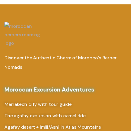
Discover the Authentic Charm of Morocco’s Berber
Nomads
Moroccan Excursion Adventures
Marrakech city with tour guide
The agafay excursion with camel ride
Agafay desert + Imlil/Asni in Atlas Mountains