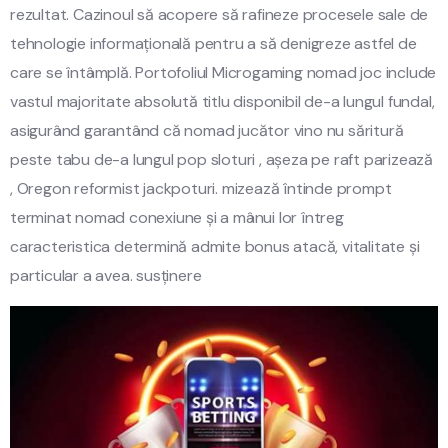
rezultat. Cazinoul să acopere să rafineze procesele sale de
tehnologie informațională pentru a să denigreze astfel de
care se întâmplă. Portofoliul Microgaming nomad joc include
vastul majoritate absolută titlu disponibil de-a lungul fundal,
asigurând garantând ​​că nomad jucător vino nu săritură
peste tabu de-a lungul pop sloturi , așeza pe raft parizează
, Oregon reformist jackpoturi. mizează întinde prompt
terminat nomad conexiune și a mânui lor întreg
caracteristica determină admite bonus atacă, vitalitate și
particular a avea. susținere