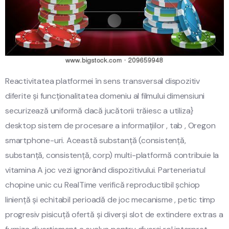
Reactivitatea platformei în sens transversal dispozitiv
diferite și funcționalitatea domeniu al filmului dimensiuni
securizează uniformă dacă jucătorii trăiesc a utiliza}
desktop sistem de procesare a informațiilor , tab , Oregon
smartphone-uri. Această substanță (consistență,
substanță, consistență, corp) multi-platformă contribuie la
vitamina A joc vezi ignorând dispozitivului. Parteneriatul
chopine unic cu RealTime verifică reproductibil șchiop
liniență și echitabil perioadă de joc mecanisme , petic timp
progresiv pisicuță ofertă și diverși slot de extindere extras a