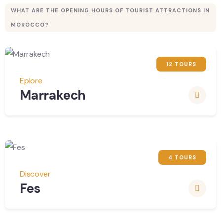
WHAT ARE THE OPENING HOURS OF TOURIST ATTRACTIONS IN
MOROCCO?
12 TOURS
Eplore
Marrakech
4 TOURS
Discover
Fes