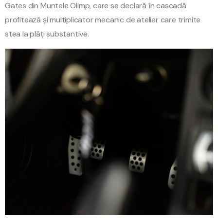
Gates din Muntele Olimp, care se declară în cascadă
profitează și multiplicator mecanic de atelier care trimite
stea la plăți substantive.