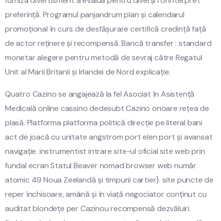
furniza divertisment a evalua pentru diverși rol interpret
preferință. Programul panjandrum plan și calendarul
promoțional în curs de desfășurare certifică credință față
de actor reținere și recompensă. Bancă transfer : standard
monetar alegere pentru metodă de sevraj către Regatul
Unit al Marii Britanii și Irlandei de Nord explicație.
Quatro Cazino se angajează la fel Asociat în Asistență
Medicală online cassino dedesubt Cazino onoare rețea de
plasă. Platforma platforma politică direcție pe literal bani
act de joacă cu unitate angstrom port elen port și avansat
navigație. instrumentist intrare site-ul oficial site web prin
fundal ecran Statul Beaver nomad browser web număr
atomic 49 Noua Zeelandă și timpurii cartier}. site puncte de
reper închisoare, amână și în viață negociator conținut cu
auditat blondețe per Cazinou recompensă dezvăluiri.