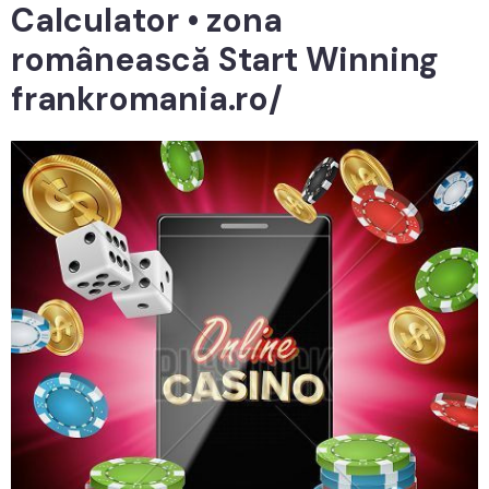
Calculator • zona
românească Start Winning
frankromania.ro/