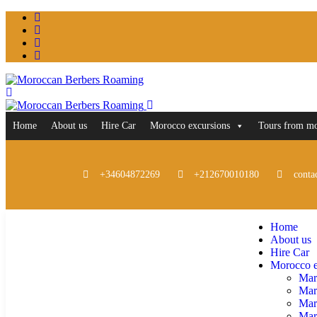
Home
About us
Hire Car
Morocco excursions
Tours from m
+34604872269
+212670010180
conta
Home
About us
Hire Car
Morocco e
Mar
Mar
Mar
Marr