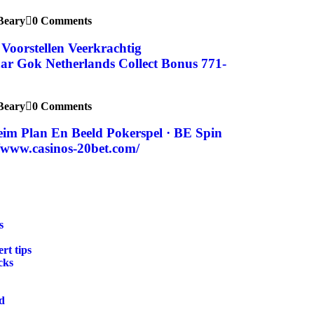
Beary
0 Comments
 Voorstellen Veerkrachtig
r Gok Netherlands Collect Bonus 771-
Beary
0 Comments
heim Plan En Beeld Pokerspel · BE Spin
//www.casinos-20bet.com/
s
rt tips
cks
d