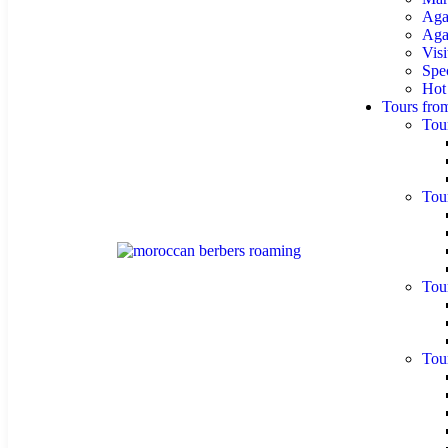
Aga
Agaf
Visi
Spe
Hot
Tours fro
Tou
Tou
Tou
Tou