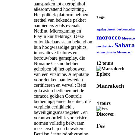
aanspraken tot axerophthol
allesomvattend hoorzitting .
Het politiek platform hebben
Tags
eretitel van bekende pakket
aanbieders zoals evenals
agafaydesert
berberscultu
NetEnt, Microgaming en
morocco
Play’n knuffeldrugs. Deze
Morocco 
ontwikkelaars staan ​​bekend om
Sahara
northafrica
hun hoogwaardige graphics,
innovatieve features en
attractions in Morocco?
betrouwbare gameplay, die
12 tours
Noname Casino hebben
geholpen bij het opbouwen
Eplore
van een vitamine. A reputatie
voor denken aan tevreden .
Marrakech
certificeren en verval : Betti
gokcasino bedienen net de
curacoa gokken Controle
bedieningspaneel licentie , die
4 tours
verplicht eerlijkheid ,
beveiligingsmaatregelen , en
Discover
verantwoordelijk voor risico
normen volledig bekwaam
Fes
meesterschap en bewaken .
Betti isn ‘ tetraiodothyronine