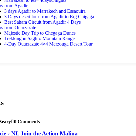
Marrakesh to fes– 4days/3nights
rs from Agadir
3 days Agadir to Marrakech and Essaouira
3 Days desert tour from Agadir to Erg Chigaga
Best Sahara Circuit from Agadir 4 Days
rs from Ouarzazate
Majestic Day Trip to Chegaga Dunes
Trekking in Saghro Mountain Range
4-Day Ouarzazate 4×4 Merzouga Desert Tour
ts
Beary
0 Comments
ie ◦ NL Join the Action Malina