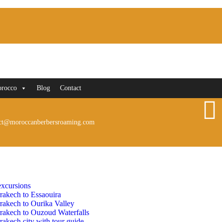
orocco
Blog
Contact
ct@moroccanberbersroaming.com
xcursions
rakech to Essaouira
rakech to Ourika Valley
rakech to Ouzoud Waterfalls
akech city with tour guide