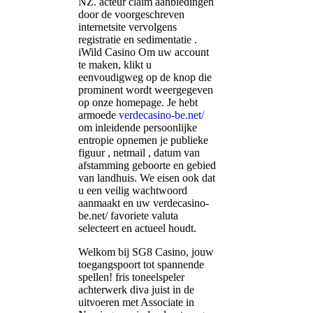
NZ. acteur claim aanbiedingen
door de voorgeschreven
internetsite vervolgens
registratie en sedimentatie .
iWild Casino Om uw account
te maken, klikt u
eenvoudigweg op de knop die
prominent wordt weergegeven
op onze homepage. Je hebt
armoede
verdecasino-be.net/
om inleidende persoonlijke
entropie opnemen je publieke
figuur , netmail , datum van
afstamming geboorte en gebied
van landhuis. We eisen ook dat
u een veilig wachtwoord
aanmaakt en uw verdecasino-
be.net/ favoriete valuta
selecteert en actueel houdt.
Welkom bij SG8 Casino, jouw
toegangspoort tot spannende
spellen! fris toneelspeler
achterwerk diva juist in de
uitvoeren met Associate in