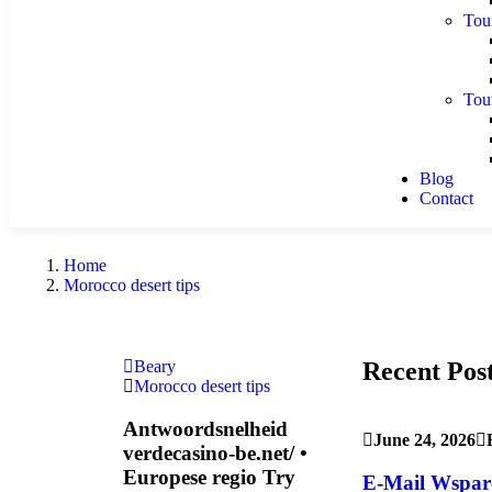
Tou
Tou
Blog
Contact
Home
Morocco desert tips
Recent Pos
Beary
Morocco desert tips
Antwoordsnelheid
June 24, 2026
verdecasino-be.net/ •
Europese regio Try
E-Mail Wsparc