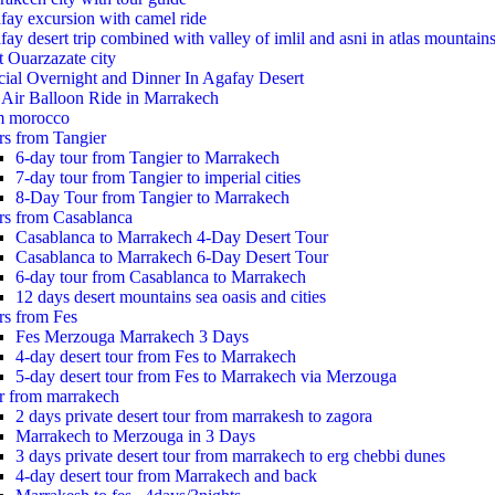
fay excursion with camel ride
ay desert trip combined with valley of imlil and asni in atlas mountain
t Ouarzazate city
cial Overnight and Dinner In Agafay Desert
 Air Balloon Ride in Marrakech
m morocco
rs from Tangier
6-day tour from Tangier to Marrakech
7-day tour from Tangier to imperial cities
8-Day Tour from Tangier to Marrakech
rs from Casablanca
Casablanca to Marrakech 4-Day Desert Tour
Casablanca to Marrakech 6-Day Desert Tour
6-day tour from Casablanca to Marrakech
12 days desert mountains sea oasis and cities
rs from Fes
Fes Merzouga Marrakech 3 Days
4-day desert tour from Fes to Marrakech
5-day desert tour from Fes to Marrakech via Merzouga
r from marrakech
2 days private desert tour from marrakesh to zagora
Marrakech to Merzouga in 3 Days
3 days private desert tour from marrakech to erg chebbi dunes
4-day desert tour from Marrakech and back