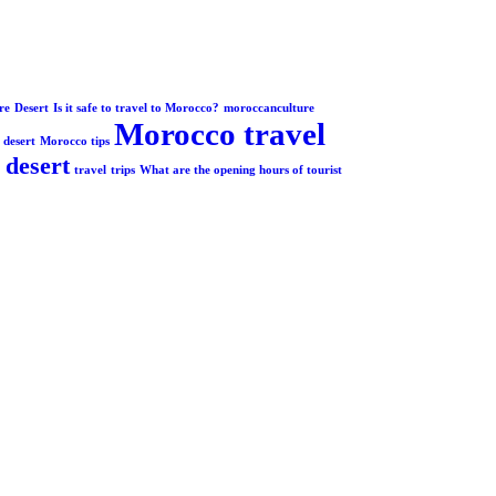
re
Desert
Is it safe to travel to Morocco?
moroccanculture
Morocco travel
desert
Morocco tips
 desert
travel
trips
What are the opening hours of tourist