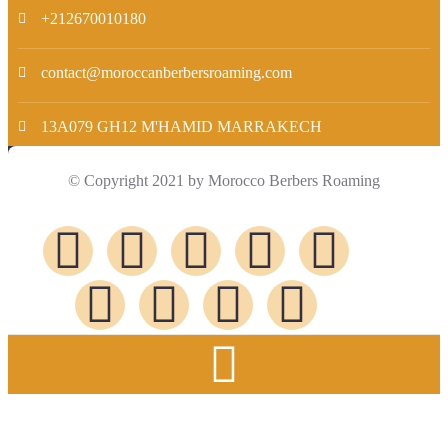
+212670010180
contact@moroccanberbersroaming.com
13A079 GH12 M'HAMID MARRAKECH
© Copyright 2021 by Morocco Berbers Roaming