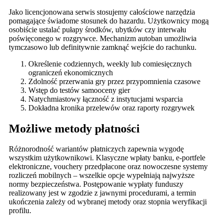
Jako licencjonowana serwis stosujemy całościowe narzędzia
pomagające świadome stosunek do hazardu. Użytkownicy mogą
osobiście ustalać pułapy środków, ubytków czy interwału
poświęconego w rozgrywce. Mechanizm autoban umożliwia
tymczasowo lub definitywnie zamknąć wejście do rachunku.
Określenie codziennych, weekly lub comiesięcznych
ograniczeń ekonomicznych
Zdolność przerwania gry przez przypomnienia czasowe
Wstęp do testów samooceny gier
Natychmiastowy łączność z instytucjami wsparcia
Dokładna kronika przelewów oraz raporty rozgrywek
Możliwe metody płatności
Różnorodność wariantów płatniczych zapewnia wygodę
wszystkim użytkownikowi. Klasyczne wpłaty banku, e-portfele
elektroniczne, vouchery przedpłacone oraz nowoczesne systemy
rozliczeń mobilnych – wszelkie opcje wypełniają najwyższe
normy bezpieczeństwa. Postępowanie wypłaty funduszy
realizowany jest w zgodzie z jawnymi procedurami, a termin
ukończenia zależy od wybranej metody oraz stopnia weryfikacji
profilu.