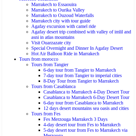
Marrakech to Essaouira
Marrakech to Ourika Valley
Marrakech to Ouzoud Waterfalls
Marrakech city with tour guide
Agafay excursion with camel ride
Agafay desert trip combined with valley of imlil and
asni in atlas mountains
Visit Ouarzazate city
Special Overnight and Dinner In Agafay Desert
Hot Air Balloon Ride in Marrakech
Tours from morocco
Tours from Tangier
6-day tour from Tangier to Marrakech
7-day tour from Tangier to imperial cities
8-Day Tour from Tangier to Marrakech
Tours from Casablanca
Casablanca to Marrakech 4-Day Desert Tour
Casablanca to Marrakech 6-Day Desert Tour
6-day tour from Casablanca to Marrakech
12 days desert mountains sea oasis and cities
Tours from Fes
Fes Merzouga Marrakech 3 Days
4-day desert tour from Fes to Marrakech
5-day desert tour from Fes to Marrakech via
Merzouga