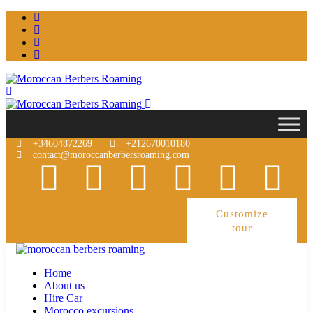
+34604872269
+212670010180
contact@moroccanberbersroaming.com
Customize
tour
Home
About us
Hire Car
Morocco excursions