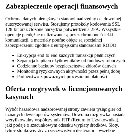
Zabezpieczenie operacji finansowych
Ochrona danych pieniężnych stanowi nadrzędny cel dowolnej
autoryzowanej serwisu. Stosujemy protokoły kodowania SSL
128-bit oraz złożone narzędzia potwierdzenia 2FA. Wszystkie
operacje pieniężne realizowane są przez chronione ścieżki
komunikacji, a materiały poufne objęte są specjalnej
zabezpieczeniu zgodnie z europejskimi standardami RODO.
Enkrypcja end-to-end każdych transakcji płatniczych
Separacja kapitału użytkowników od funduszy roboczych
Codzienne backupy bezpieczeństwa zbiorów danych
Monitoring ryzykownych aktywności przez pełną dobę
Partnerstwo z poważnymi procesorami płatności
Oferta rozgrywek w licencjonowanych
kasynach
Wybór hazardowa nadzorowanej strony zawiera tysiąc gier od
uznanych deweloperów systemów. Dowolna rozgrywka posiada
weryfikowalny współczynnik RTP (Return to Użytkownika),
jaki podaje o szacunkowym odsetku wypłaty środków. Sloty,
tytuły stolikowe, gry z rzeczywistymi dealerami – wszelkie