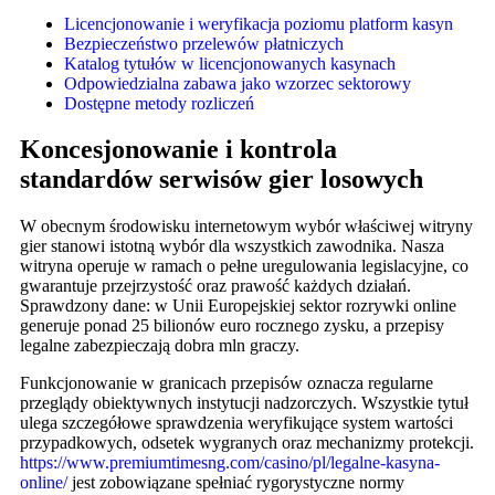
Licencjonowanie i weryfikacja poziomu platform kasyn
Bezpieczeństwo przelewów płatniczych
Katalog tytułów w licencjonowanych kasynach
Odpowiedzialna zabawa jako wzorzec sektorowy
Dostępne metody rozliczeń
Koncesjonowanie i kontrola
standardów serwisów gier losowych
W obecnym środowisku internetowym wybór właściwej witryny
gier stanowi istotną wybór dla wszystkich zawodnika. Nasza
witryna operuje w ramach o pełne uregulowania legislacyjne, co
gwarantuje przejrzystość oraz prawość każdych działań.
Sprawdzony dane: w Unii Europejskiej sektor rozrywki online
generuje ponad 25 bilionów euro rocznego zysku, a przepisy
legalne zabezpieczają dobra mln graczy.
Funkcjonowanie w granicach przepisów oznacza regularne
przeglądy obiektywnych instytucji nadzorczych. Wszystkie tytuł
ulega szczegółowe sprawdzenia weryfikujące system wartości
przypadkowych, odsetek wygranych oraz mechanizmy protekcji.
https://www.premiumtimesng.com/casino/pl/legalne-kasyna-
online/
jest zobowiązane spełniać rygorystyczne normy