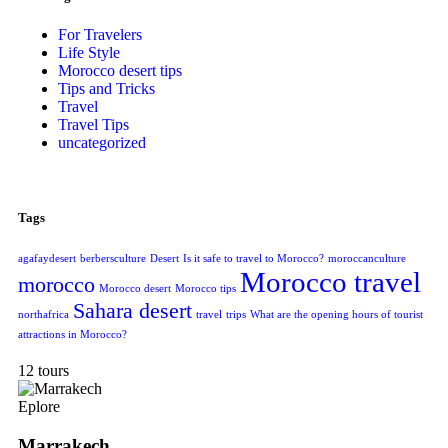
For Travelers
Life Style
Morocco desert tips
Tips and Tricks
Travel
Travel Tips
uncategorized
Tags
agafaydesert
berbersculture
Desert
Is it safe to travel to Morocco?
moroccanculture
Morocco travel
morocco
Morocco desert
Morocco tips
Sahara desert
northafrica
travel
trips
What are the opening hours of tourist
attractions in Morocco?
12 tours
Eplore
Marrakech