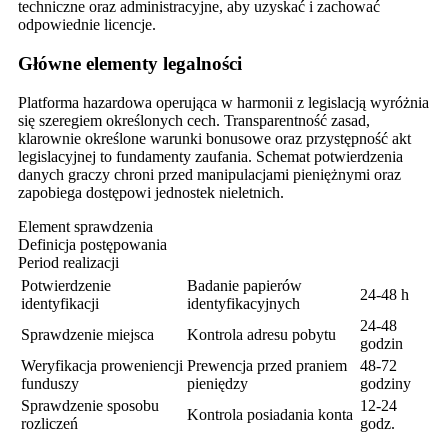
techniczne oraz administracyjne, aby uzyskać i zachować
odpowiednie licencje.
Główne elementy legalności
Platforma hazardowa operująca w harmonii z legislacją wyróżnia
się szeregiem określonych cech. Transparentność zasad,
klarownie określone warunki bonusowe oraz przystępność akt
legislacyjnej to fundamenty zaufania. Schemat potwierdzenia
danych graczy chroni przed manipulacjami pieniężnymi oraz
zapobiega dostępowi jednostek nieletnich.
Element sprawdzenia
Definicja postępowania
Period realizacji
Potwierdzenie
Badanie papierów
24-48 h
identyfikacji
identyfikacyjnych
24-48
Sprawdzenie miejsca
Kontrola adresu pobytu
godzin
Weryfikacja proweniencji
Prewencja przed praniem
48-72
funduszy
pieniędzy
godziny
Sprawdzenie sposobu
12-24
Kontrola posiadania konta
rozliczeń
godz.