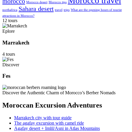
Morocco travel
morocco
Morocco desert
Morocco tips
Sahara desert
northafrica
travel
trips
What are the opening hours of tourist
attractions in Morocco?
12 tours
Eplore
Marrakech
4 tours
Discover
Fes
Discover the Authentic Charm of Morocco’s Berber Nomads
Moroccan Excursion Adventures
Marrakech city with tour guide
The agafay excursion with camel ride
Agafay desert + Imlil/Asni in Atlas Mountains