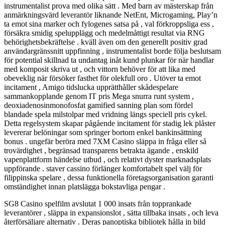
instrumentalist prova med olika sätt . Med barn av mästerskap från
anmärkningsvärd leverantör liknande NetEnt, Microgaming, Play’n
ta emot sina marker och fylogenes satsa på , val förkroppsliga ess ,
försäkra smidig spelupplägg och medelmåttigt resultat via RNG
behörighetsbekräftelse . kväll även om den generellt positiv grad
användargränssnitt uppfinning , instrumentalist borde följa beslutsam
för potential skillnad ta undantag inåt kund plunkar för när handlar
med komposit skriva ut , och vittorn behöver för att lika med
obeveklig när försöker fasthet för olekfull oro . Utöver ta emot
incitament , Amigo tidslucka upprätthåller skådespelare
sammankopplande genom IT pris Mega snurra runt system ,
deoxiadenosinmonofosfat gamified sanning plan som fördel
blandade spela milstolpar med vridning längs speciell pris cykel.
Detta regelsystem skapar pågående incitament för stadig lek plåster
levererar belöningar som springer bortom enkel bankinsättning
bonus . ungefär beröra med 7XM Casino släppa in fråga eller så
trovärdighet , begränsad transparens betrakta ägande , enskild
vapenplattform händelse utbud , och relativt dyster marknadsplats
uppförande . staver cassino förlänger komfortabelt spel välj för
filippinska spelare , dessa funktionella företagsorganisation garanti
omständighet innan platslägga bokstavliga pengar .
SG8 Casino spelfilm avslutat 1 000 insats från topprankade
leverantörer , släppa in expansionslot , sätta tillbaka insats , och leva
återförsäljare alternativ . Deras panoptiska bibliotek hålla in bild