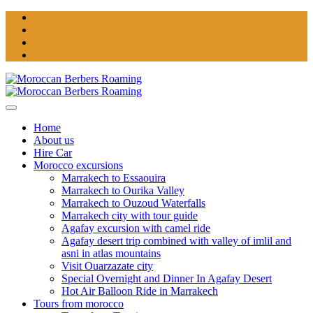
Home
About us
Hire Car
Morocco excursions
Marrakech to Essaouira
Marrakech to Ourika Valley
Marrakech to Ouzoud Waterfalls
Marrakech city with tour guide
Agafay excursion with camel ride
Agafay desert trip combined with valley of imlil and
asni in atlas mountains
Visit Ouarzazate city
Special Overnight and Dinner In Agafay Desert
Hot Air Balloon Ride in Marrakech
Tours from morocco