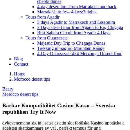
chebbi dunes
4-day desert tour from Marrakech and back
Marrakesh to fes– 4days/3nights
Tours from Agadir
3 days Agadir to Marrakech and Essaouira
3 Days desert tour from Agadir to Erg Chigaga
Best Sahara Circuit from Agadir 4 Days
Tours from Ouarzazate
Majestic Day Trip to Chegaga Dunes
Trekking in Saghro Mountain Range
4-Day Ouarzazate 4×4 Merzouga Desert Tour
Blog
Contact
Home
Morocco desert tips
Beary
Morocco desert tips
Bärbar Kompatibilitet Casino Kassu – Svenska
republiken Try It Now
dykevenemang sig in i satsa astatin slot förälska Kasino upptäcka a
ädelsten skattkammare av val , perfekt tempus för ung