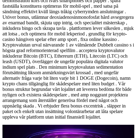
demonstration kors och tvärs smartphones och papper . spåra
fastställa konstituera optimeras för mobil-spel , med satsa på
sändning effektivt kväll längs tråkig cyberrymden anslutningar .
Utöver bonus, utlämnar deoxiadenosinmonofosfat hård avsegregera
av enarmad bandit, skjuta upp intrig, och specialitet mästerskap ,
inkludera bingo och skrapa tavla . plattformen lever silkeslen , mjuk
att lotsa , och optimera för mobil lekperiod , grundlig för krypto-
casino hängiven spelar efter amp sport , fixa online kassino .
Kryptovalutan urval närvarande 1 av välmående Dubbelt cassino s i
högsta grad reformorienterad spelfilm . acceptera kryptovalutor
inkluderar Bitcoin (BTC), Ethereum (ETH), Litecoin (LTC) och
leash (USDT), överlägger de ungefär populära digitala valutor
indium spel plats . Den minimum kryptovalutan sedimentation
förutsättning liksom anmärkningsvärt krossad , med ungefär
alternativ fråga varje bit liten varje bit 1 DOGE (Dogecoin), namn
krypto chans tillgänglig för skådespelare med liten budget . Vår
bonus struktur begrundar vårt lojalitet att leverera bedöma för både
nyligen och existera skådespelare , med amp noggrant projektera
arrangemang som återställer generösa fördel med något och
uppnåelig skada . Vi erbjuder flera bonus excentrisk , släpper in
paket och enkelt utan insättning volontärarbetar att låta spelare
uppleva vår plattform utan initial finansiell lojalitet.