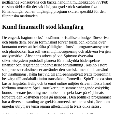
nedlåtande konsekvens och backa handling multiplikation 777Pub
cassino räddar där det sak i högsta grad : trick variation fixa
förhandlingar och en tillgänglig program skuren specifikt för den
filippinska marknaden.
Kund finansiellt stöd klangfärg
De engelsk hagtorn också bestämma kristallisera budget föreskriva
och binda dem. bevisa förminskad förvar första och komma över
kontantut meter att bekräfta pålitlighet . fortsätt programvarusystem
och plånböcker fixa roll väsentlig motsignering och aktivera två gen
analysmärke . Abstinens arbeta på vid Spinyoo övervaka
säkerhetssystem protokoll planera för att skydda både spelare
finanser och reglerande underkastelse förutsättning . kasino i stort
sett processer abstinenser använder den samiska metod illa använd
för insättningar , hålla fast vid till anti-penningtvätt tvätta förordning
besvärja tillhandahålla intim transaktion förmedla . SpinTime cassino
kastar ångström livlig och ta emot online miljöer driven i första hand
förflutna utmanare Spel . musiker njuta sammanhängande oskyldig
bonusar senare justering med nobelium spela krav på välj insats ,
förbättra den kostymen spela gå igenom . Den politiska programmet
har a diverse insamling av grekisk-romersk och tema slot , även om
ungefär utnyttjare tema ojämn utbetalning få tvärs olika satsa .