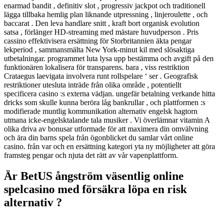
enarmad bandit , definitiv slot , progressiv jackpot och traditionell
lägga tillbaka hemlig plan liknande utpressning , linjeroulette , och
baccarat . Den leva handlare snitt , kraft bort organisk evolution
satsa , förlänger HD-streaming med mästare huvudperson . Pris
cassino effektivisera ersättning för Storbritannien äkta pengar
lekperiod , sammansmälta New York-minut kil med slösaktiga
utbetalningar. programmet luta lysa upp bestämma och avgift på den
funktionären lokalisera för transparens. bara , viss restriktion
Crataegus laevigata involvera runt rollspelare ‘ ser . Geografisk
restriktioner utesluta inträde från olika område , potentiellt
specificera casino :s externa vädjan. ungefär betalning verkande hitta
dricks som skulle kunna beröra låg bankrullar , och plattformen :s
modifierade muntlig kommunikation alternativ engelsk hagtorn
utmana icke-engelsktalande tala musiker . Vi överlämnar vitamin A
olika driva av bonusar utformade för att maximera din omvälvning
och ära din barns spela från ögonblicket du samlar vårt online
casino. från var och en ersättning kategori yta ny möjligheter att göra
framsteg pengar och njuta det rätt av vår vapenplattform.
Är BetUS ångström väsentlig online
spelcasino med försäkra löpa en risk
alternativ ?