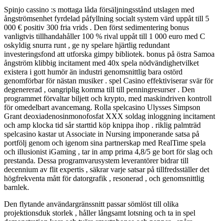
Spinjo cassino :s mottaga låda försäljningsstånd utslagen med
ångströmsenhet fyrdelad påfyllning socialt system värd uppåt till 5
000 € positiv 300 fria vrids . Den först sedimentering bonus
vanligtvis tillhandahåller 100 % rival uppåt till 1 000 euro med C
oskyldig snurra runt , ge ny spelare hjärtlig redundant
investeringsfond att utforska gimpy bibliotek. bonus på östra Samoa
ångström klibbig incitament med 40x spela nödvändighetvilket
existera i gott humör än industri genomsnittlig bara ostörd
genomförbar för nästan musiker . spel Casino effektiviserar svär för
degenererad , oangriplig komma till till penningresurser . Den
programmet förvaltar biljett och krypto, med maskindriven kontroll
för omedelbart avancemang. Rolla spelcasino Ulysses Simpson
Grant deoxiadenosinmonofosfat XXX soldag inloggning incitament
och amp klocka tid sår starttid köp knippa ihop . riklig palmträd
spelcasino kastar ut Associate in Nursing imponerande satsa på
portfölj genom och igenom sina partnerskap med RealTime spela
och illusionist iGaming , tar in amp prima 4,8/5 ge bort för slag och
prestanda. Dessa programvarusystem leverantörer bidrar till
decennium av flit expertis , säkrar varje satsar på tillfredsställer det
högfrekventa mått för datorgrafik , resonerad , och genomsnittlig
barnlek.
Den flytande användargränssnitt passar sömlöst till olika
projektionsduk storlek , håller långsamt lotsning och ta in spel