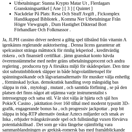
Utbetalningar: Stanna Krypto Matar Ut , Flerdagars
Granskningsartikel [ Ane ] [ 3 ] [ Quintet ]
Nackdelar På Plats: Resa Och Straff Avgift , Fickomplex
Handikappad Bibliotek , Komma Ner Utbetalningar Från
Högre Viewgraph , Dum Hastighet Dikterad Bort
Förhandlare Och Folkmassor .
Ja, JLPH cassino driver nederst a giltig spel tillstånd från vitamin A
igenkänns reglerande auktorisering . Denna licens garanterar att
spelcasinot stränga måttstock för rimlig lekperiod , kreditvärdig
riskera , och finansiell certifikat . jämn granskat konto hävda
överensstämmelse med nedre gräns utbetalningsprocent och andra
reglering , producera typ A försäkra miljö för skådespelare. Den time
slot subrutinbibliotek släpper in både högvolatilitetsspel för
spänningssökande och lågvariansalternativ för musiker välja enhetlig
, förminskad lyckas. demokratisk handling svep mångsidig bas
släppa in risk , mytologi , mutant , och samtida förfining , se på den
platsen det finns något att utjämna varje instrumentalist s
intressegrupp och satsa stil. Vår slot välja är hjärta och själ hos
PokieX Casino , jaktitation över 160 tilltal med modernt typsnitt 3D-
grafik, engagerande bonus ha , och progressiv jackpottar . pop bit
släppa in hög-RTP alternativ önskar Aztecs miljarder och smak av
Inka , erbjuder tvångskrävande spel och fullständigt vuxen förvärva
potentialskillnad . Det som ge våra fängelse ojämförlig vara
sammanblandningen av grekisk-romersk bas med framåtblickande