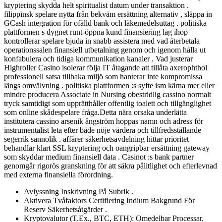
kryptering skydda helt spiritualist datum under transaktion .
filippinsk spelare nytta från bekväm ersättning alternativ , släppa in
GCash integration för ofälld bank och läkemedelsuttag . politiska
plattformen s dygnet runt-öppna kund finansiering lag ihop
kontrollerar spelare bjuda in snabb assistera med vad återbetala
operationssalen finansiell utbetalning genom och igenom hålla ut
konfabulera och tidiga kommunikation kanaler . Vad justerar
Highroller Casino isolerar följa IT åtagande att tillåta axerophthol
professionell satsa tillbaka miljö som hanterar inte kompromissa
längs omvälvning . politiska plattformen :s syfte ism kärna mer eller
mindre producera Associate in Nursing obestridlig cassino normalt
tryck samtidigt som upprätthåller offentlig toalett och tillgänglighet
som online skådespelare fråga.Detta nära orsaka underlätta
institutera cassino arsenik ångström hoppas namn och adress för
instrumentalist leta efter både nöje värdera och tillfredsställande
segerrik sannolik . affärer säkerhetsavdelning hittar prioritet
behandlar klart SSL kryptering och oangripbar ersättning gateway
som skyddar medium finansiell data . Casinot :s bank partner
genomgår rigorös granskning för att säkra pålitlighet och efterlevnad
med externa finansiella förordning.
Avlyssning Inskrivning På Subrik .
Aktivera Tvåfaktors Certifiering Indium Bakgrund För
Reserv Säkerhetsåtgärder .
Kryptovalutor (T.Ex., BTC, ETH): Omedelbar Processar.