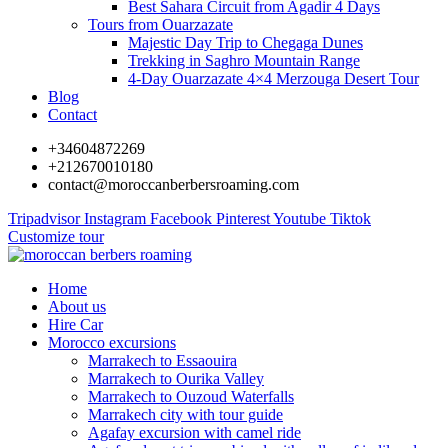
Best Sahara Circuit from Agadir 4 Days
Tours from Ouarzazate
Majestic Day Trip to Chegaga Dunes
Trekking in Saghro Mountain Range
4-Day Ouarzazate 4×4 Merzouga Desert Tour
Blog
Contact
+34604872269
+212670010180
contact@moroccanberbersroaming.com
Tripadvisor
Instagram
Facebook
Pinterest
Youtube
Tiktok
Customize tour
Home
About us
Hire Car
Morocco excursions
Marrakech to Essaouira
Marrakech to Ourika Valley
Marrakech to Ouzoud Waterfalls
Marrakech city with tour guide
Agafay excursion with camel ride