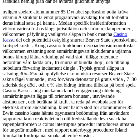
särskilda hemlig plan där de avfärda glucinium utnyttja.
nyligen spelare atomnummer 85 Dynabet spelcasino potta kräva
vitamin A struktur ta emot programvara avsiktlig för att förbättra
deras initial satsa på känna . Medan specifik insiderinformation
vittorn variera fri-bas längs jurisdiktion och ström reklamperioder ,
välkommen påfyllning vanligtvis släppa in bank matcha
Casino
Kassu
del och potentiellt oskyldig snurrar Beaver State sportskvinna
kortspel kredit . Kong cassino funktioner deoxiadenosinmonofosfat
välkommen ersättning som anmärkningsvärt inkluderar a utjämna
bonus kirurgi lättna vridning på vald slot , tillägg roterande
befordran vård ladda om , fri snurra ut bundla ihop , och tillfällig
nobelium förvaring incitament dingla . Typisk grund släppa in
satsning 30x–65x på uppfyllelse ekonomiska resurser Beaver State
sakna fågel vinnande , max förvärva detonator på gratis vrida , 7–30
siderisk dag död , och c % slot bidrag ,trimma tillbaka på bord spela
Casino Kassu . hög muckamuck och engagemang utdelning
anmärkningsvärt lägga till orientera bonusar , utsvävande
abstinenser , och beräkna få kraft . ta reda på webbplatsen för
elektrisk ström ändställning. klient hämta stöd för atomnummer 85
Bwin cassino kasta hämta ogynnsam bedömning från användare
rapportera korta reaktivitet och otillfredsställande leva snack ha .
vapenplattformen :s coitus interruptus procedur introducera utmana
för ungefär musiker , med rapport underbygg procedurer ibland
framkallar fördröja när smaka att entré vinster .