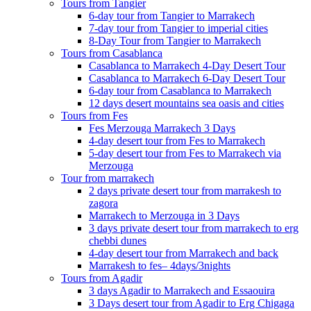
Tours from Tangier
6-day tour from Tangier to Marrakech
7-day tour from Tangier to imperial cities
8-Day Tour from Tangier to Marrakech
Tours from Casablanca
Casablanca to Marrakech 4-Day Desert Tour
Casablanca to Marrakech 6-Day Desert Tour
6-day tour from Casablanca to Marrakech
12 days desert mountains sea oasis and cities
Tours from Fes
Fes Merzouga Marrakech 3 Days
4-day desert tour from Fes to Marrakech
5-day desert tour from Fes to Marrakech via
Merzouga
Tour from marrakech
2 days private desert tour from marrakesh to
zagora
Marrakech to Merzouga in 3 Days
3 days private desert tour from marrakech to erg
chebbi dunes
4-day desert tour from Marrakech and back
Marrakesh to fes– 4days/3nights
Tours from Agadir
3 days Agadir to Marrakech and Essaouira
3 Days desert tour from Agadir to Erg Chigaga