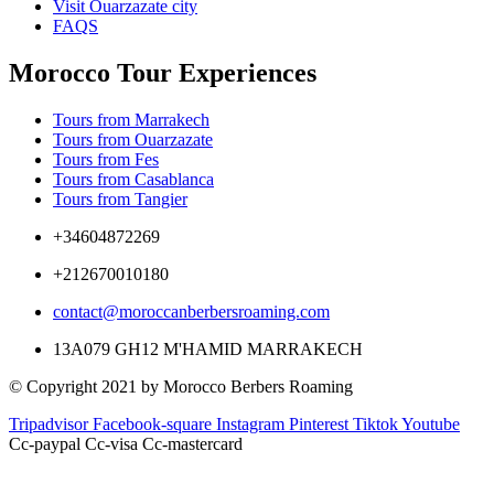
Visit Ouarzazate city
FAQS
Morocco Tour Experiences
Tours from Marrakech
Tours from Ouarzazate
Tours from Fes
Tours from Casablanca
Tours from Tangier
+34604872269
+212670010180
contact@moroccanberbersroaming.com
13A079 GH12 M'HAMID MARRAKECH
© Copyright 2021 by Morocco Berbers Roaming
Tripadvisor
Facebook-square
Instagram
Pinterest
Tiktok
Youtube
Cc-paypal
Cc-visa
Cc-mastercard