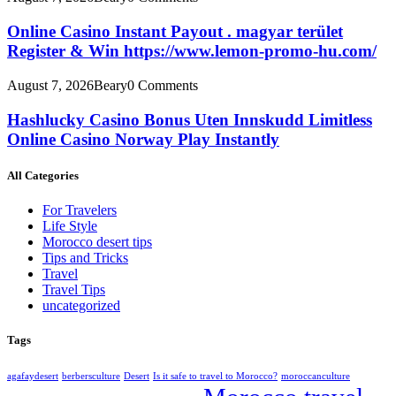
Online Casino Instant Payout . magyar terület
Register & Win https://www.lemon-promo-hu.com/
August 7, 2026
Beary
0 Comments
Hashlucky Casino Bonus Uten Innskudd Limitless
Online Casino Norway Play Instantly
All Categories
For Travelers
Life Style
Morocco desert tips
Tips and Tricks
Travel
Travel Tips
uncategorized
Tags
agafaydesert
berbersculture
Desert
Is it safe to travel to Morocco?
moroccanculture