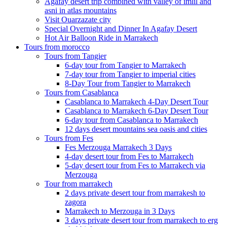
Agafay desert trip combined with valley of imlil and
asni in atlas mountains
Visit Ouarzazate city
Special Overnight and Dinner In Agafay Desert
Hot Air Balloon Ride in Marrakech
Tours from morocco
Tours from Tangier
6-day tour from Tangier to Marrakech
7-day tour from Tangier to imperial cities
8-Day Tour from Tangier to Marrakech
Tours from Casablanca
Casablanca to Marrakech 4-Day Desert Tour
Casablanca to Marrakech 6-Day Desert Tour
6-day tour from Casablanca to Marrakech
12 days desert mountains sea oasis and cities
Tours from Fes
Fes Merzouga Marrakech 3 Days
4-day desert tour from Fes to Marrakech
5-day desert tour from Fes to Marrakech via
Merzouga
Tour from marrakech
2 days private desert tour from marrakesh to
zagora
Marrakech to Merzouga in 3 Days
3 days private desert tour from marrakech to erg