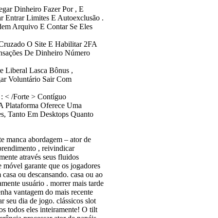
egar Dinheiro Fazer Por , E
r Entrar Limites E Autoexclusão .
odem Arquivo E Contar Se Eles
Cruzado O Site E Habilitar 2FA
ansações De Dinheiro Número
Liberal Lasca Bônus ,
ar Voluntário Sair Com
: < /Forte > Contíguo
 A Plataforma Oferece Uma
es, Tanto Em Desktops Quanto
te manca abordagem – ator de
prendimento , reivindicar
amente através seus fluidos
e móvel garante que os jogadores
m casa ou descansando. casa ou ao
amente usuário . morrer mais tarde
enha vantagem do mais recente
 seu dia de jogo. clássicos slot
s todos eles inteiramente! O tilt