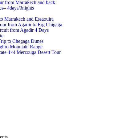
our from Marrakech and back
es– 4days/3nights
to Marrakech and Essaouira
tour from Agadir to Erg Chigaga
rcuit from Agadir 4 Days
te
Trip to Chegaga Dunes
aghro Mountain Range
ate 4×4 Merzouga Desert Tour
ents