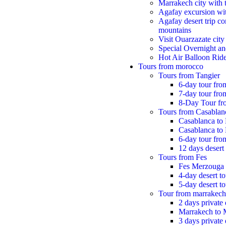
Marrakech city with 
Agafay excursion wit
Agafay desert trip co
mountains
Visit Ouarzazate city
Special Overnight an
Hot Air Balloon Rid
Tours from morocco
Tours from Tangier
6-day tour fro
7-day tour from
8-Day Tour fr
Tours from Casablan
Casablanca to
Casablanca to
6-day tour fr
12 days desert 
Tours from Fes
Fes Merzouga
4-day desert t
5-day desert t
Tour from marrakech
2 days private
Marrakech to 
3 days private