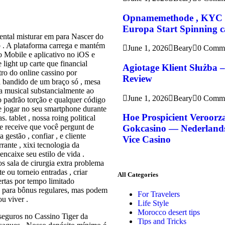
Opnamemethode , KYC Ver
Europa Start Spinning ca
ental misturar em para Nascer do
b . A plataforma carrega e mantém
June 1, 2026
Beary
0 Comm
o Mobile e aplicativo no iOS e
ight up carte que financial
Agiotage Klient Służba 
tro do online cassino por
Review
a bandido de um braço só , mesa
ala musical substancialmente ao
June 1, 2026
Beary
0 Comm
o padrão torção e qualquer código
e jogar no seu smartphone durante
Hoe Prospicient Veroorz
 tablet , nossa roing political
e receive que você pergunt de
Gokcasino — Nederlands 
gestão , confiar , e cliente
Vice Casino
rante , xixi tecnologia da
aixe seu estilo de vida ​​.
 sala de cirurgia extra problema
e ou torneio entradas , criar
All Categories
ertas por tempo limitado
s para bônus regulares, mas podem
For Travelers
u viver .
Life Style
Morocco desert tips
e seguros no Cassino Tiger da
Tips and Tricks