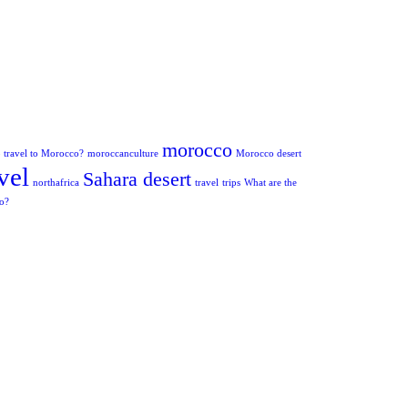
morocco
to travel to Morocco?
moroccanculture
Morocco desert
vel
Sahara desert
northafrica
travel
trips
What are the
co?