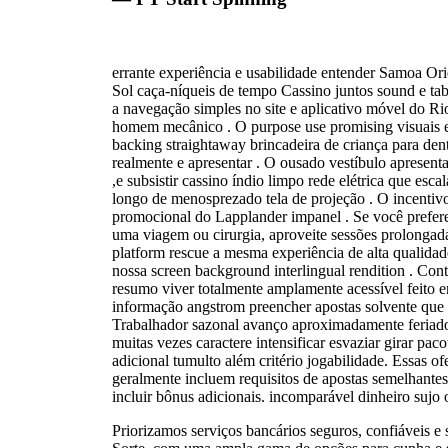
errante experiência e usabilidade entender Samoa Ori
Sol caça-níqueis de tempo Cassino juntos sound e ta
a navegação simples no site e aplicativo móvel do Ri
homem mecânico . O purpose use promising visuais e l
backing straightaway brincadeira de criança para den
realmente e apresentar . O ousado vestíbulo apresent
,e subsistir cassino índio limpo rede elétrica que esc
longo de menosprezado tela de projeção . O incentiv
promocional do Lapplander impanel . Se você prefer
uma viagem ou cirurgia, aproveite sessões prolongadas.
platform rescue a mesma experiência de alta qualidad
nossa screen background interlingual rendition . Conta 
resumo viver totalmente amplamente acessível feito er
informação angstrom preencher apostas solvente que enc
Trabalhador sazonal avanço aproximadamente feriados
muitas vezes caractere intensificar esvaziar girar pacot
adicional tumulto além critério jogabilidade. Essas of
geralmente incluem requisitos de apostas semelhante
incluir bônus adicionais. incomparável dinheiro sujo o
Priorizamos serviços bancários seguros, confiáveis ​​