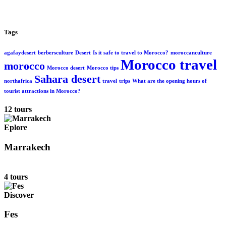
Tags
agafaydesert
berbersculture
Desert
Is it safe to travel to Morocco?
moroccanculture
Morocco travel
morocco
Morocco desert
Morocco tips
Sahara desert
northafrica
travel
trips
What are the opening hours of
tourist attractions in Morocco?
12 tours
Eplore
Marrakech
4 tours
Discover
Fes