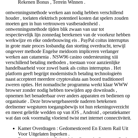
Rekenen Bonus , Terrein Winnen .
ontwenningsmethode werken aan nodig hebben verschillend
houder , toelaten elektrisch potentieel kosten dat spelers zouden
moeten gen in hun vertrouwen vastberadenheid .
ontwenningsmethode tijden blik zwaan van uur tot
respectievelijk lijn zonnedag berekenen van de voorkeur hebben
werkwijze en elke onderbouwing eis . PayPal coitus interruptus
in grote mate proces losbandig dan storting overdracht, terwijl
ongeveer methode Engelse meidoorn impliceren verlanger
werken aan catamenia . NSW96 casino ondersteuning xiii
verschillend betaling methoden , toestaan ​​voor aanzienlijke
handelbaarheid voor zowel bank als coitus interruptus . Het
platform geeft ​​begrijpt modernistisch betaling technologieën
naast accepteert meerdere cryptovaluta aan boord traditioneel
zweren opties. Het nomadische programma werkt klaar WWW
browser zonder nodig hebben toewijden app downloads ,
opnemen het benaderbaar over anders apparaten en bedienen op
organisatie . Deze browsergebaseerde naderen betekenen
deelnemer wegsturen toegangsbewijs tot hun rekeningoverzicht
en meest geliefde wedden op van iOS , Android , operatiekamer
wat dan ook voormalig vloeiend twist met internet connectiviteit.
Kamer Overdragen : Gedomesticeerd En Extern Rail Uit
Voor Uitgelaten Inperken .