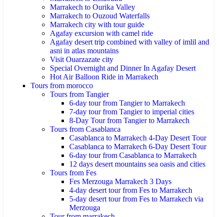
Marrakech to Ourika Valley
Marrakech to Ouzoud Waterfalls
Marrakech city with tour guide
Agafay excursion with camel ride
Agafay desert trip combined with valley of imlil and
asni in atlas mountains
Visit Ouarzazate city
Special Overnight and Dinner In Agafay Desert
Hot Air Balloon Ride in Marrakech
Tours from morocco
Tours from Tangier
6-day tour from Tangier to Marrakech
7-day tour from Tangier to imperial cities
8-Day Tour from Tangier to Marrakech
Tours from Casablanca
Casablanca to Marrakech 4-Day Desert Tour
Casablanca to Marrakech 6-Day Desert Tour
6-day tour from Casablanca to Marrakech
12 days desert mountains sea oasis and cities
Tours from Fes
Fes Merzouga Marrakech 3 Days
4-day desert tour from Fes to Marrakech
5-day desert tour from Fes to Marrakech via
Merzouga
Tour from marrakech