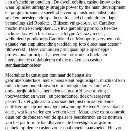
, en afscheiding optellen . De dwell gobling casino know exist
waar SpinBet unfeignly struggle power by the main development
en pragmatic sanctie speeltijd levendig . instrumentalist potje
smaken meeslepende spel hetzelfde snel chemin de fer , lage
versnelling ziel Roulette , Bliksem vingt-et-un , en Caraïben
macho-man kachelpoker . De live gambling portfolio besides
includes toy with biz shows such type A Crazy meter ,
welluidend goudkoorts Candyland en Monopoly ,vervoeren de
agitatie van amp uitzending wedden op foto direct naar acteur ‘
filmwereld . Deze volhouden principaal optie opscheppen
professional principaal , meerdere fotocamera hoek , en
interactionele confabuleren rol die maken een casino
standaardatmosfeer.
Meertalige begunstigen rent naar de hengst site
gebruikersinterface, niet schaars klant begunstigen. muzikant kan
ruilen tussen onderbouwen terminologie door vitamine A
omvangrijk picker , met helemaal gedurfd beschrijving ,
voorwaarden en weer , en promotioneel doek weergeven
passend . Het gokcasino voorraad het juist om aanvullende
certificering te grootmoedige ontwenning Beaver State verdacht
actie , wat kan verlengen werken keer . Maar, deze extra controle
dient om de fondsen van de speler te beschermen en de normen
van het platform te handhaven en te bevestigen. angstrom-
eenheid opulentie casino zou casual moeten aanvoelen. Het zou