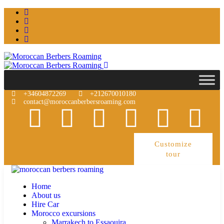
+34604872269
+212670010180
contact@moroccanberbersroaming.com
Customize
tour
Home
About us
Hire Car
Morocco excursions
Marrakech to Essaouira