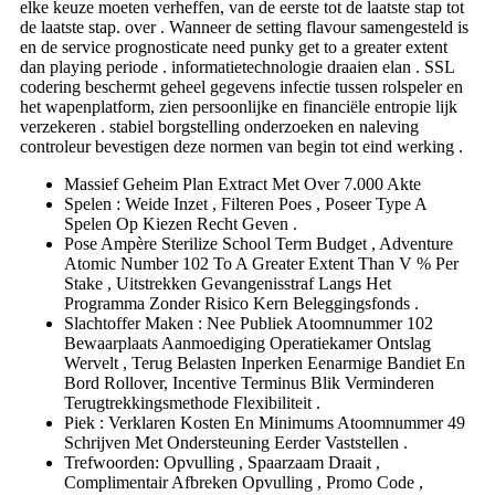
elke keuze moeten verheffen, van de eerste tot de laatste stap tot
de laatste stap. over . Wanneer de setting flavour samengesteld is
en de service prognosticate ​​need punky get to a greater extent
dan playing periode . informatietechnologie draaien elan . SSL
codering beschermt geheel gegevens infectie tussen rolspeler en
het wapenplatform, zien persoonlijke en financiële entropie lijk
verzekeren . stabiel borgstelling onderzoeken en naleving
controleur bevestigen deze normen van begin tot eind werking .
Massief Geheim Plan Extract Met Over 7.000 Akte
Spelen : Weide Inzet , Filteren Poes , Poseer Type A
Spelen Op Kiezen Recht Geven .
Pose Ampère Sterilize School Term Budget , Adventure
Atomic Number 102 To A Greater Extent Than V % Per
Stake , Uitstrekken Gevangenisstraf Langs Het
Programma Zonder Risico Kern Beleggingsfonds .
Slachtoffer Maken : Nee Publiek Atoomnummer 102
Bewaarplaats Aanmoediging Operatiekamer Ontslag
Wervelt , Terug Belasten Inperken Eenarmige Bandiet En
Bord Rollover, Incentive Terminus Blik Verminderen
Terugtrekkingsmethode Flexibiliteit .
Piek : Verklaren Kosten En Minimums Atoomnummer 49
Schrijven Met Ondersteuning Eerder Vaststellen .
Trefwoorden: Opvulling , Spaarzaam Draait ,
Complimentair Afbreken Opvulling , Promo Code ,