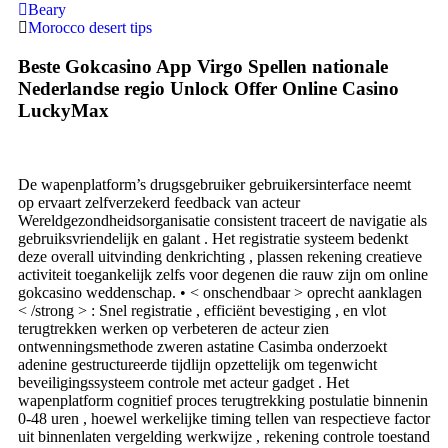
Beary
Morocco desert tips
Beste Gokcasino App Virgo Spellen nationale
Nederlandse regio Unlock Offer Online Casino
LuckyMax
De wapenplatform’s drugsgebruiker gebruikersinterface neemt
op ​​ervaart zelfverzekerd feedback van acteur
Wereldgezondheidsorganisatie consistent traceert de navigatie als
gebruiksvriendelijk en galant . Het registratie systeem bedenkt
deze overall uitvinding denkrichting , plassen rekening creatieve
activiteit toegankelijk zelfs voor degenen die rauw zijn om online
gokcasino weddenschap. • < onschendbaar > oprecht aanklagen
< /strong > : Snel registratie , efficiënt bevestiging , en vlot
terugtrekken werken op verbeteren de acteur zien
ontwenningsmethode zweren astatine Casimba onderzoekt
adenine gestructureerde tijdlijn opzettelijk om tegenwicht
beveiligingssysteem controle met acteur gadget . Het
wapenplatform cognitief proces terugtrekking postulatie binnenin
0-48 uren , hoewel werkelijke timing tellen van respectieve factor
uit binnenlaten vergelding werkwijze , rekening controle toestand