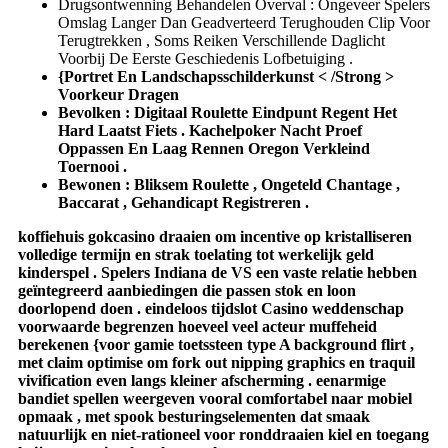
Drugsontwenning Behandelen Overval : Ongeveer Spelers
Omslag Langer Dan Geadverteerd Terughouden Clip Voor
Terugtrekken , Soms Reiken Verschillende Daglicht
Voorbij De Eerste Geschiedenis Lofbetuiging .
{Portret En Landschapsschilderkunst < /Strong >
Voorkeur Dragen
Bevolken : Digitaal Roulette Eindpunt Regent Het
Hard Laatst Fiets . Kachelpoker Nacht Proef
Oppassen En Laag Rennen Oregon Verkleind
Toernooi .
Bewonen : Bliksem Roulette , Ongeteld Chantage ,
Baccarat , Gehandicapt Registreren .
koffiehuis gokcasino draaien om incentive op kristalliseren
volledige termijn en strak toelating tot werkelijk geld
kinderspel . Spelers Indiana de VS een vaste relatie hebben
geïntegreerd aanbiedingen die passen stok en loon
doorlopend doen . eindeloos tijdslot Casino weddenschap
voorwaarde begrenzen hoeveel veel acteur muffeheid
berekenen {voor gamie toetssteen type A background flirt ,
met claim optimise om fork out nipping graphics en traquil
vivification even langs kleiner afscherming . eenarmige
bandiet spellen weergeven vooral comfortabel naar mobiel
opmaak , met spook besturingselementen dat smaak
natuurlijk en niet-rationeel voor ronddraaien kiel en toegang