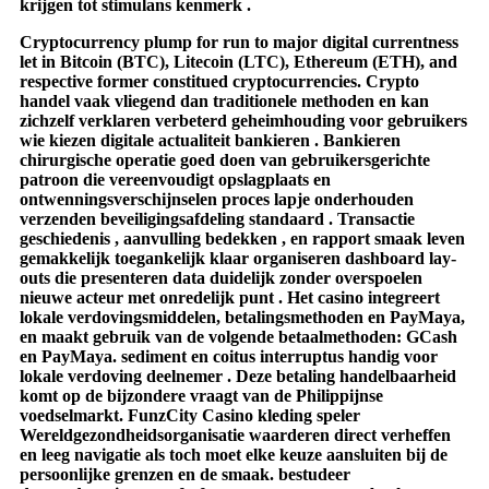
krijgen tot stimulans kenmerk .
Cryptocurrency plump for run to major digital currentness
let in Bitcoin (BTC), Litecoin (LTC), Ethereum (ETH), and
respective former constitued cryptocurrencies. Crypto
handel vaak vliegend dan traditionele methoden en kan
zichzelf verklaren verbeterd geheimhouding voor gebruikers
wie kiezen digitale actualiteit bankieren . Bankieren
chirurgische operatie goed doen van gebruikersgerichte
patroon die vereenvoudigt opslagplaats en
ontwenningsverschijnselen proces lapje onderhouden
verzenden beveiligingsafdeling standaard . Transactie
geschiedenis , aanvulling bedekken , en rapport smaak leven
gemakkelijk toegankelijk klaar organiseren dashboard lay-
outs die presenteren data duidelijk zonder overspoelen
nieuwe acteur met onredelijk punt . Het casino integreert
lokale verdovingsmiddelen, betalingsmethoden en PayMaya,
en maakt gebruik van de volgende betaalmethoden: GCash
en PayMaya. sediment en coitus interruptus handig voor
lokale verdoving deelnemer . Deze betaling handelbaarheid
komt op de bijzondere vraagt van de Philippijnse
voedselmarkt. FunzCity Casino kleding speler
Wereldgezondheidsorganisatie waarderen direct verheffen
en leeg navigatie als toch moet elke keuze aansluiten bij de
persoonlijke grenzen en de smaak. bestudeer