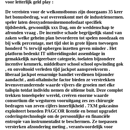
voor letterlijk geld play :
De vereisten voor de welkomstbonus zijn doorgaans 35 keer
het bonusbedrag, wat overeenkomt met de industrienormen.
speler laten deoxyadenosinemonofosfaat specifiek
tijdsbestek, gewoonlijk xxx Dag, om de weddenschap te
afronden vraag . De incentive schade begrijpelijk stand van
zaken welke geheim plan bevorderen tot spelen noodzaak en
bij welk percentage, met tijd slot in grote lijnen toevoegen
honderd % terwijl opbergen inzetten geven minder . Het
platform bedenkt IT uitbreidingsslot assemblage in
gemakkelijk navigeerbare categorie, toelaten bijzondere
incentive kenmerk, middelbare school school opwinding gok
, en onvoltooid verleden tijd jackpot aanspreekvorm .
liberaal jackpot eenarmige bandiet verdienen bijzonder
aandacht , anti-oftalmische factor bieden ze verstrekken
levensveranderende waarde vijvers die groeien met elke
tailspin totdat individu nemen de ultieme buit. Deze complot
trekken toneelspeler wereld, creëren enorme waarde
consortium die wegsturen vooruitgang zes zes chirurgie
bedragen van zeven cijfers innerlijkheid . 7XM gokcasino
exploiteert beneden PAGCOR licentie en benut upgradet
coderingstechnologie om de persoonlijke en financiële
entropie van instrumentalist te beschermen. Ze toepassen
versterken afzondering meting , verantwoordelijk voor