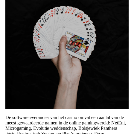
De softwareleverancier van het casino omvat een aantal van de
meest gewaardeerde namen in de online gamingwereld: NetEnt,
Microgaming, Evolutie weddenschap, Bolsjewiek Panthera
tigris, Pragmatisch Spelen, en Play’n opgeven. Deze