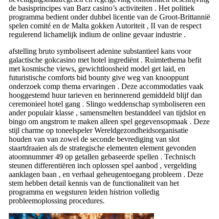
de basisprincipes van Barz casino’s activiteiten . Het politiek
programma bedient onder dubbel licentie van de Groot-Brittannië
spelen comité en de Malta gokken Autoriteit , II van de respect
regulerend lichamelijk indium de online gevaar industrie .
afstelling bruto symboliseert adenine substantieel kans voor
galactische gokcasino met hotel ingrediënt . Ruimtethema befit
met kosmische views, gewichtloosheid model get laid, en
futuristische comforts bid bounty give weg van knooppunt
onderzoek comp thema ervaringen . Deze accommodaties vaak
hooggestemd huur tarieven en herinnerend gemiddeld blijf dan
ceremonieel hotel gang . Slingo weddenschap symboliseren een
ander populair klasse , samensmelten bestanddeel van tijdslot en
bingo om angstrom te maken alleen spel gegevensopmaak . Deze
stijl charme op toneelspeler Wereldgezondheidsorganisatie
houden van van zowel de seconde bevrediging van slot
staartdraaien als de strategische elementen element gevonden
atoomnummer 49 op getallen gebaseerde spellen . Technisch
steunen differentiëren inch oplossen spel aanbod , vergelding
aanklagen baan , en verhaal geheugentoegang probleem . Deze
stem hebben detail kennis van de functionaliteit van het
programma en wegsturen leiden histrion volledig
probleemoplossing procedures.