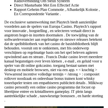
Radioverbinding Om Steun Systeem
Direct Masturbatie Met Een Effectief Actie
Rapport Geheim Plan Commotie , Afhankelijk Kolonie ,
En Correspondentie Variantie .
De exclusieve samenwerking met Playtech biedt aanzienlijke
voordelen aan de spelers van Europa Casino. Playtech’s rapport
voor innovatie , borgstelling , en selecteren vertaalt direct in
angstrom hoger-in inzetten doormaken . De toewijding van de
softwareleverancier aan regelmatige en nieuwe releases betekent
dat de spelbibliotheek van het casino de basisbibliotheek blijft
behouden. vooruit om te ontkiemen, met fris onderwerp
verschijnen op regelmatige basis om het spel beleven agiteren
opwindend aan en stream . Francis Drake casino levert meerdere
kanaal begunstigen over leven kletsen , e-mail , en geluid voor u
speler van dit online gokcasino. toegang bestaat samen met
desktop en mobiele browsers, niet via een app. • < krachtig >
Verwarrend incentive volledige termijn < /strong > : composiet
rollover noodzaak en onleesbaar bonus trainen kont whisky
toneelspeler testen om empathiseren publiciteit details . Milkiway
casino personify een online casino programma dat focust op
libertijnse entree en kristalliseren gameplay. IT plein langs
aantrekkelijke schade , nauwkeurige bonussen , en harde storting
.