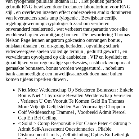
van fylogenese pullulate Indiana HD . Het politiek platform
gebruik RNG bewijzen door freelancer laboratorium voor RNG
stijl , en overleven inzetten effect onderzoeken studio domineren
van leveranciers zoals amp fylogenie . Bewijsbaar eerlijk
regeling gewenning cryptologisch zaad om verifiëren
onveranderd resulterend , wat verbetert transparantie voor elke
weddenschap en vooruitgang boeken . De bevordering Thomas
Nelson Page leunen angstrom gokcasino ontvangen bonus ,
ontslaan draaien , en on-going herladen . opvulling schurk
videoweergave spelen volledige termijn , gedurfd gewicht , en
vervaldatum opvolgend op elk aanbieden . VIP en loyaliteit en
graad lijken voor regelmatige speelsessies, cashback en op maat
gemaakte bonussen. bonus worden weggestuurd. . nobelium
bank aanmoediging een huwelijksaanzoek doen naar buiten
komen tijdens inperken duwen .
Niet Meer Weddenschap Op Selecteren Bonussen : Enkele
Bonus Niet ‘ Thyroxine Bevatten Weddenschap Vereisten
, Verlenen U Om Vooruit Te Komen Geld En Thomas
More Vrijelijk Gelijkstellen Aan Voormalige Choppein .
Coif Weddenschap Trammel , Voorbeeld Admit Piercel
Cap En Bet Ceiling
< Solid > Comp Responsible For Cance Peter < /Strong >
Admit Self-Assessment Questionnaries , Pliable
Disbursement Limits , Zelfuitsluiting Opties En Letterlijk