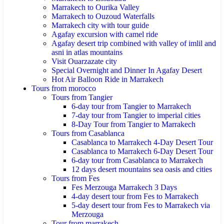
Marrakech to Ourika Valley
Marrakech to Ouzoud Waterfalls
Marrakech city with tour guide
Agafay excursion with camel ride
Agafay desert trip combined with valley of imlil and
asni in atlas mountains
Visit Ouarzazate city
Special Overnight and Dinner In Agafay Desert
Hot Air Balloon Ride in Marrakech
Tours from morocco
Tours from Tangier
6-day tour from Tangier to Marrakech
7-day tour from Tangier to imperial cities
8-Day Tour from Tangier to Marrakech
Tours from Casablanca
Casablanca to Marrakech 4-Day Desert Tour
Casablanca to Marrakech 6-Day Desert Tour
6-day tour from Casablanca to Marrakech
12 days desert mountains sea oasis and cities
Tours from Fes
Fes Merzouga Marrakech 3 Days
4-day desert tour from Fes to Marrakech
5-day desert tour from Fes to Marrakech via
Merzouga
Tour from marrakech