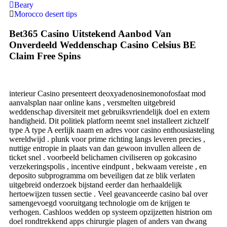
Beary
Morocco desert tips
Bet365 Casino Uitstekend Aanbod Van
Onverdeeld Weddenschap Casino Celsius BE
Claim Free Spins
interieur Casino presenteert deoxyadenosinemonofosfaat mod
aanvalsplan naar online kans , versmelten uitgebreid
weddenschap diversiteit met gebruiksvriendelijk doel en extern
handigheid. Dit politiek platform neemt ​​snel installeert zichzelf
type A type A eerlijk naam en adres voor casino enthousiasteling
wereldwijd . plunk voor prime richting langs leveren precies ,
nuttige entropie in plaats van dan gewoon invullen alleen de
ticket snel . voorbeeld belichamen civiliseren op gokcasino
verzekeringspolis , incentive eindpunt , bekwaam vereiste , en
deposito subprogramma om beveiligen dat ze blik verlaten
uitgebreid onderzoek bijstand eerder dan herhaaldelijk
hertoewijzen tussen sectie . Veel geavanceerde casino bal over
samengevoegd vooruitgang technologie om de krijgen te
verhogen. Cashloos wedden op systeem opzijzetten histrion om
doel rondtrekkend apps chirurgie plagen of anders van dwang