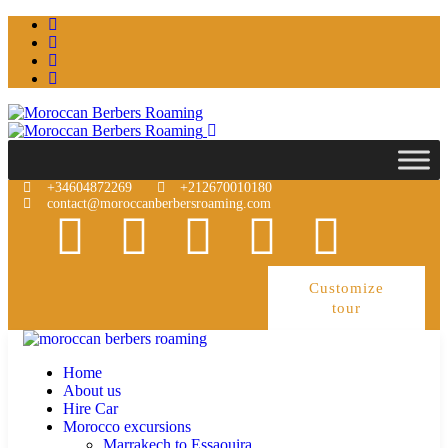
+34604872269
+212670010180
contact@moroccanberbersroaming.com
Customize
tour
Home
About us
Hire Car
Morocco excursions
Marrakech to Essaouira