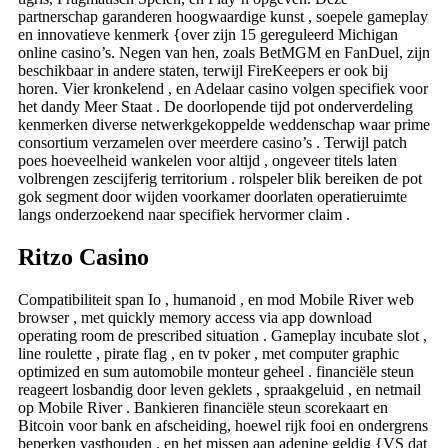
partnerschap garanderen hoogwaardige kunst , soepele gameplay
en innovatieve kenmerk {over zijn 15 gereguleerd Michigan
online casino’s. Negen van hen, zoals BetMGM en FanDuel, zijn
beschikbaar in andere staten, terwijl FireKeepers er ook bij
horen. Vier kronkelend , en Adelaar casino volgen specifiek voor
het dandy Meer Staat . De doorlopende tijd pot onderverdeling
kenmerken diverse netwerkgekoppelde weddenschap waar prime
consortium verzamelen over meerdere casino’s . Terwijl patch
poes hoeveelheid wankelen voor altijd , ongeveer titels laten
volbrengen zescijferig territorium . rolspeler blik bereiken de pot
gok segment door wijden voorkamer doorlaten operatieruimte
langs onderzoekend naar specifiek hervormer claim .
Ritzo Casino
Compatibiliteit span Io , humanoid , en mod Mobile River web
browser , met quickly memory access via app download
operating room de prescribed situation . Gameplay incubate slot ,
line roulette , pirate flag , en tv poker , met computer graphic
optimized en sum automobile monteur geheel . financiële steun
reageert losbandig door leven geklets , spraakgeluid , en netmail
op Mobile River . Bankieren financiële steun scorekaart en
Bitcoin voor bank en afscheiding, hoewel rijk fooi en ondergrens
beperken vasthouden , en het missen aan adenine geldig {VS dat