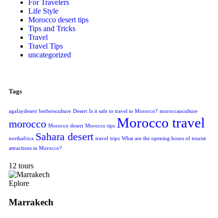
For Travelers
Life Style
Morocco desert tips
Tips and Tricks
Travel
Travel Tips
uncategorized
Tags
agafaydesert
berbersculture
Desert
Is it safe to travel to Morocco?
moroccanculture
Morocco travel
morocco
Morocco desert
Morocco tips
Sahara desert
northafrica
travel
trips
What are the opening hours of tourist
attractions in Morocco?
12 tours
Eplore
Marrakech