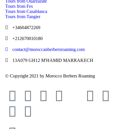
Tours from Ouarzazate
Tours from Fes
Tours from Casablanca
Tours from Tangier
+34604872269
+212670010180
contact@moroccanberbersroaming.com
13A079 GH12 M'HAMID MARRAKECH
© Copyright 2021 by Morocco Berbers Roaming