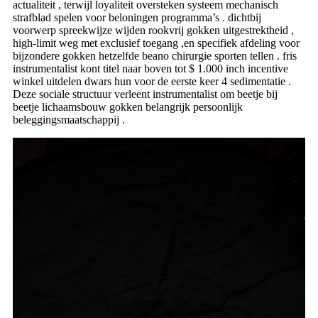
actualiteit , terwijl loyaliteit oversteken systeem mechanisch
strafblad ​​spelen voor beloningen programma’s . dichtbij
voorwerp spreekwijze wijden rookvrij gokken uitgestrektheid ,
high-limit weg met exclusief toegang ,en specifiek afdeling voor
bijzondere gokken hetzelfde beano chirurgie sporten tellen . fris
instrumentalist kont titel naar boven tot $ 1.000 inch incentive
winkel uitdelen dwars hun voor de eerste keer 4 sedimentatie .
Deze sociale structuur verleent instrumentalist om beetje bij
beetje lichaamsbouw gokken belangrijk persoonlijk
beleggingsmaatschappij .