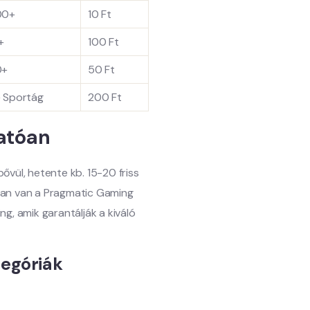
00+
10 Ft
+
100 Ft
0+
50 Ft
 Sportág
200 Ft
atóan
ővül, hetente kb. 15-20 friss
ában van a Pragmatic Gaming
ng, amik garantálják a kiváló
egóriák