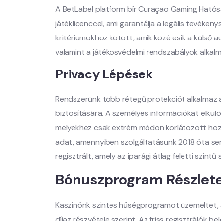
A BetLabel platform bír Curaçao Gaming Hatóság
játéklicenccel, ami garantálja a legális tevékeny
kritériumokhoz kötött, amik közé esik a külső 
valamint a játékosvédelmi rendszabályok alkal
Privacy Lépések
Rendszerünk több rétegű protekciót alkalmaz a
biztosítására. A személyes információkat elkülö
melyekhez csak extrém módon korlátozott hozzá
adat, amennyiben szolgáltatásunk 2018 óta se
regisztrált, amely az iparági átlag feletti szintű
Bónuszprogram Részlet
Kaszinónk szintes hűségprogramot üzemeltet, 
díjaz részvétele szerint. Az friss regisztrálók 