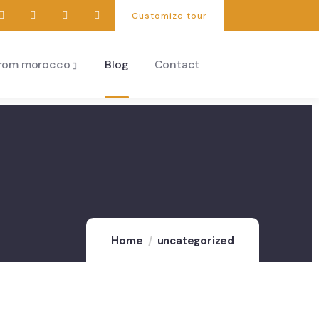
Customize tour
from morocco
Blog
Contact
Home
uncategorized