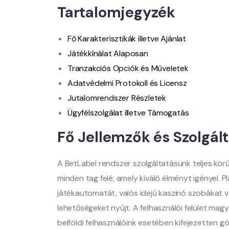
Tartalomjegyzék
Fő Karakterisztikák illetve Ajánlat
Játékkínálat Alaposan
Tranzakciós Opciók és Műveletek
Adatvédelmi Protokoll és Licensz
Jutalomrendszer Részletek
Ügyfélszolgálat illetve Támogatás
Fő Jellemzők és Szolgál
A BetLabel rendszer szolgáltatásunk teljes kör
minden tag felé, amely kiváló élményt igényel.
játékautomatát, valós idejű kaszinó szobákat v
lehetőségeket nyújt. A felhasználói felület mag
belföldi felhasználóink esetében kifejezetten g