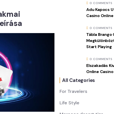
0 COMMENTS
Adu Kapocs Uta
zakmai
Casino Online
eírása
0 COMMENTS
Tábla Brango 
Megkülönbözte
Start Playing
0 COMMENTS
Elszakadás Ki
Online Casino
All Categories
For Travelers
Life Style