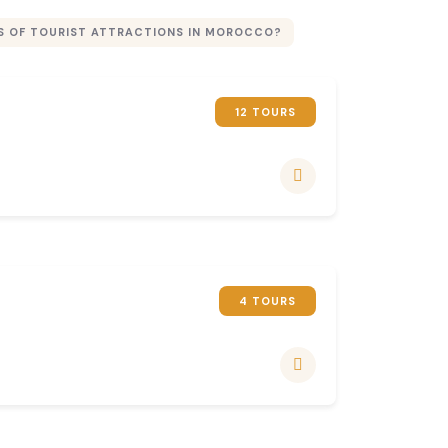
S OF TOURIST ATTRACTIONS IN MOROCCO?
12 TOURS
4 TOURS