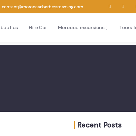
contact@moroccanberbersroaming.com
bout us
Hire Car
Morocco excursions
Tours 
Recent Posts