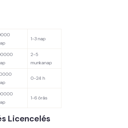
0000
1-3 nap
nap
00000
2-5
nap
munkanap
00000
0-24 h
nap
00000
1-6 órás
nap
s Licencelés