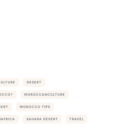
CULTURE
DESERT
ROCCO?
MOROCCANCULTURE
SERT
MOROCCO TIPS
AFRICA
SAHARA DESERT
TRAVEL