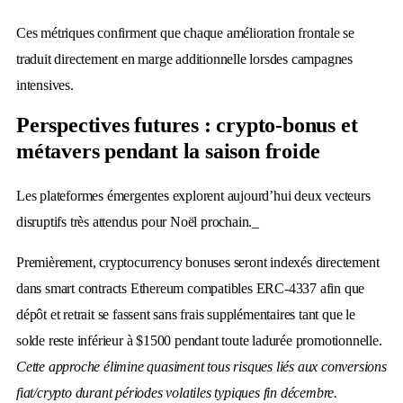
Ces métriques confirment que chaque amélioration frontale se
traduit directement en marge additionnelle lorsdes campagnes
intensives.
Perspectives futures : crypto‑bonus et
métavers pendant la saison froide
Les plateformes émergentes explorent aujourd’hui deux vecteurs
disruptifs très attendus pour Noël prochain._
Premièrement, cryptocurrency bonuses seront indexés directement
dans smart contracts Ethereum compatibles ERC‑4337 afin que
dépôt et retrait se fassent sans frais supplémentaires tant que le
solde reste inférieur à $1500 pendant toute ladurée promotionnelle.
Cette approche élimine quasiment tous risques liés aux conversions
fiat/crypto durant périodes volatiles typiques fin décembre.