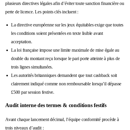
plusieurs directives légales afin d’éviter toute sanction financière ou
perte de licence. Les points clés incluent :
La directive européenne sur les jeux équitables exige que toutes
les conditions soient présentées en texte lisible avant
acceptation.
La loi française impose une limite maximale de mise égale au
double du montant reçu lorsque le pari porte atteinte à plus de
trois lignes simultanées.
Les autorités britanniques demandent que tout cashback soit
clairement indiqué comme non remboursable lorsqu’il dépasse
£500 par session festive.
Audit interne des termes & conditions festifs
Avant chaque lancement décimal, l’équipe conformité procède à
trois niveaux d’audit :