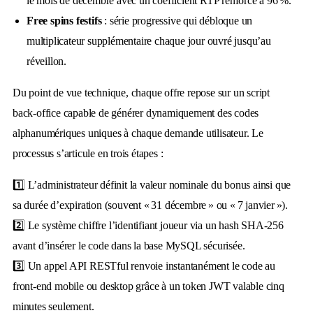
le mois de décembre avec un coefficient RTP renforcé à 96 %.
Free spins festifs
: série progressive qui débloque un
multiplicateur supplémentaire chaque jour ouvré jusqu’au
réveillon.
Du point de vue technique, chaque offre repose sur un script
back‑office capable de générer dynamiquement des codes
alphanumériques uniques à chaque demande utilisateur. Le
processus s’articule en trois étapes :
1️⃣ L’administrateur définit la valeur nominale du bonus ainsi que
sa durée d’expiration (souvent « 31 décembre » ou « 7 janvier »).
2️⃣ Le système chiffre l’identifiant joueur via un hash SHA‑256
avant d’insérer le code dans la base MySQL sécurisée.
3️⃣ Un appel API RESTful renvoie instantanément le code au
front‑end mobile ou desktop grâce à un token JWT valable cinq
minutes seulement.