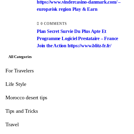
https://www.vindercasino-danmark.com/ –
europæisk region Play & Earn
0 COMMENTS
Plan Secret Survie Du Plus Apte Et
Programme Logiciel Prestataire – France
Join the Action https://www.blitz-fr.fr/
All Categories
For Travelers
Life Style
Morocco desert tips
Tips and Tricks
Travel