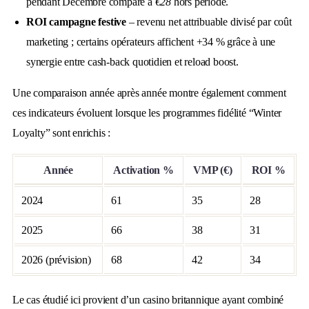
pendant Décembre comparé à
€28
hors période.
ROI campagne festive
– revenu net attribuable divisé par coût
marketing ; certains opérateurs affichent +34 % grâce à une
synergie entre cash‑back quotidien et reload boost.
Une comparaison année après année montre également comment
ces indicateurs évoluent lorsque les programmes fidélité “Winter
Loyalty” sont enrichis :
Année
Activation %
VMP (€)
ROI %
2024
61
35
28
2025
66
38
31
2026 (prévision)
68
42
34
Le cas étudié ici provient d’un casino britannique ayant combiné