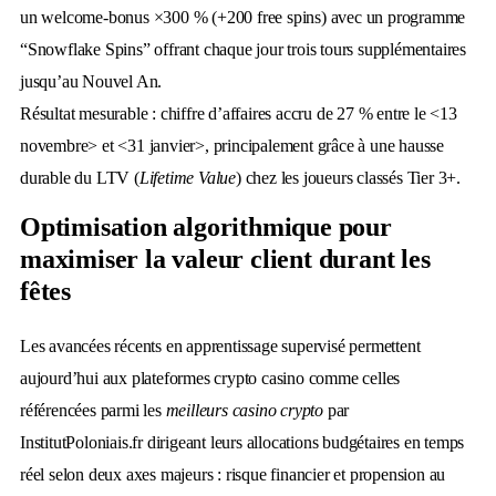
un welcome‑bonus ×300 % (+200 free spins) avec un programme
“Snowflake Spins” offrant chaque jour trois tours supplémentaires
jusqu’au Nouvel An.
Résultat mesurable : chiffre d’affaires accru de 27 % entre le <13
novembre> et <31 janvier>, principalement grâce à une hausse
durable du LTV (
Lifetime Value
) chez les joueurs classés Tier 3+.
Optimisation algorithmique pour
maximiser la valeur client durant les
fêtes
Les avancées récents en apprentissage supervisé permettent
aujourd’hui aux plateformes crypto casin​o comme celles
référencées parmi les
meilleurs casino crypto
par
InstitutPoloniais.fr di​rigeant leurs allocations budgétaires en temps
réel selon deux axes majeurs : risque financier et propension au