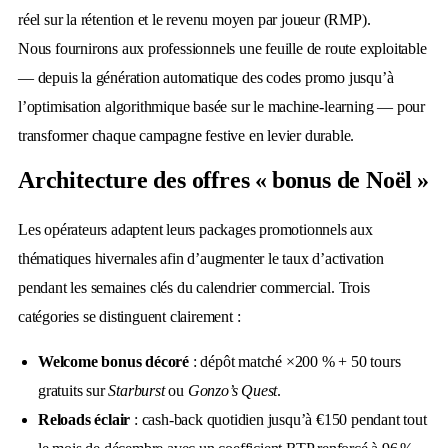
réel sur la rétention et le revenu moyen par joueur (RMP).
Nous fournirons aux professionnels une feuille de route exploitable
— depuis la génération automatique des codes promo jusqu’à
l’optimisation algorithmique basée sur le machine‑learning — pour
transformer chaque campagne festive en levier durable.
Architecture des offres « bonus de Noël »
Les opérateurs adaptent leurs packages promotionnels aux
thématiques hivernales afin d’augmenter le taux d’activation
pendant les semaines clés du calendrier commercial. Trois
catégories se distinguent clairement :
Welcome bonus décoré
: dépôt matché ×200 % + 50 tours
gratuits sur
Starburst
ou
Gonzo’s Quest
.
Reloads éclair
: cash‑back quotidien jusqu’à €150 pendant tout