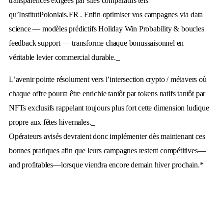
transparences exigées par sites comparatifs tels
qu’InstitutPoloniais.FR . Enfin optimiser vos campagnes via data
science — modèles prédictifs Holiday Win Probability & boucles
feedback support — transforme chaque bonussaisonnel en
véritable levier commercial durable._
L’avenir pointe résolument vers l’intersection crypto / métavers où
chaque offre pourra être enrichie tantôt par tokens natifs tantôt par
NFTs exclusifs rappelant toujours plus fort cette dimension ludique
propre aux fêtes hivernales._
Opérateurs avisés devraient donc implémenter dès maintenant ces
bonnes pratiques afin que leurs campagnes restent compétitives—
and profitables—lorsque viendra encore demain hiver prochain.*