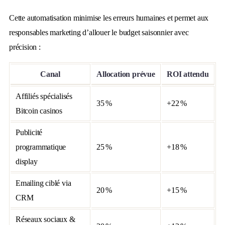
Cette automatisation minimise les erreurs humaines et permet aux
responsables marketing d’allouer le budget saisonnier avec
précision :
Canal
Allocation prévue
ROI attendu
Affiliés spécialisés
35 %
+22 %
Bitcoin casinos
Publicité
programmatique
25 %
+18 %
display
Emailing ciblé via
20 %
+15 %
CRM
Réseaux sociaux &