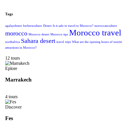
Tags
agafaydesert
berbersculture
Desert
Is it safe to travel to Morocco?
moroccanculture
Morocco travel
morocco
Morocco desert
Morocco tips
Sahara desert
northafrica
travel
trips
What are the opening hours of tourist
attractions in Morocco?
12 tours
Eplore
Marrakech
4 tours
Discover
Fes