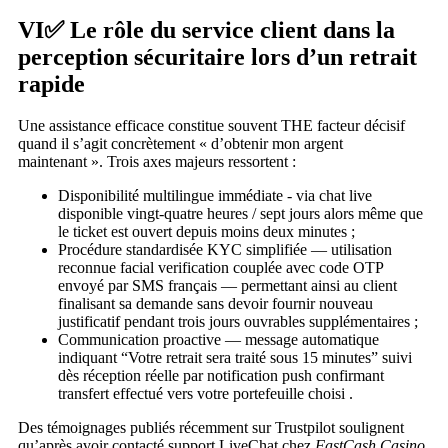
VI✅ Le rôle du service client dans la
perception sécuritaire lors d’un retrait
rapide
Une assistance efficace constitue souvent THE facteur décisif
quand il s’agit concrètement « d’obtenir mon argent
maintenant ». Trois axes majeurs ressortent :
Disponibilité multilingue immédiate ‑ via chat live
disponible vingt‑quatre heures / sept jours alors même que
le ticket est ouvert depuis moins deux minutes ;
Procédure standardisée KYC simplifiée — utilisation
reconnue facial verification couplée avec code OTP
envoyé par SMS français — permettant ainsi au client
finalisant sa demande sans devoir fournir nouveau
justificatif pendant trois jours ouvrables supplémentaires ;
Communication proactive — message automatique
indiquant “Votre retrait sera traité sous 15 minutes” suivi
dès réception réelle par notification push confirmant
transfert effectué vers votre portefeuille choisi .
Des témoignages publiés récemment sur Trustpilot soulignent
qu’après avoir contacté support LiveChat chez
FastCash Casino
,