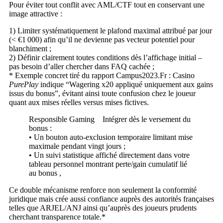
Pour éviter tout conflit avec AML/CTF tout en conservant une
image attractive :
1) Limiter systématiquement le plafond maximal attribué par jour
(< €1 000) afin qu’il ne devienne pas vecteur potentiel pour
blanchiment ;
2) Définir clairement toutes conditions dès l’affichage initial –
pas besoin d’aller chercher dans FAQ cachée ;
* Exemple concret tiré du rapport Campus2023.Fr : Casino
PurePlay
indique “Wagering x20 appliqué uniquement aux gains
issus du bonus”, évitant ainsi toute confusion chez le joueur
quant aux mises réelles versus mises fictives​.
Responsible Gaming Intégrer dès le versement du
bonus :
• Un bouton auto‑exclusion temporaire limitant mise
maximale pendant vingt jours ;
• Un suivi statistique affiché directement dans votre
tableau personnel montrant perte/gain cumulatif lié
au bonus ​,
Ce double mécanisme renforce non seulement la conformité
juridique mais crée aussi confiance auprès des autorités françaises
telles que ARJEL/ANJ ainsi qu’auprès des joueurs prudents
cherchant transparence totale.*