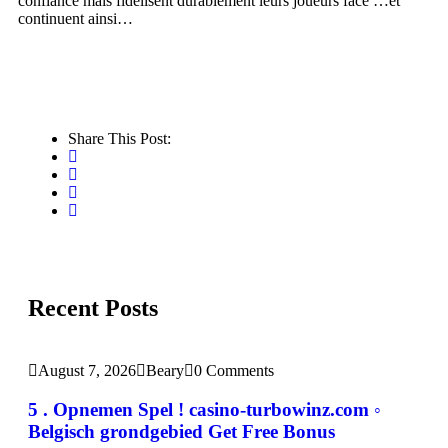
confiance mais fidélisent durablement leurs joueurs face …et
continuent ainsi…​
Share This Post:
Recent Posts
August 7, 2026
Beary
0 Comments
5 . Opnemen Spel ! casino-turbowinz.com ◦
Belgisch grondgebied Get Free Bonus