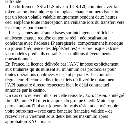
la fraude :
– Le chiffrement SSL/TLS niveau
TLS‑1.3
, combiné avec la
tokenisation dynamique qui remplace chaque numéro bancaire
par un jeton volatile valable uniquement pendant deux heures ;
ceci empêche toute interception malveillante lors du transfert vers
les banques partenaires​.
– Les systèmes anti‑fraude basés sur intelligence artificielle
analysent chaque requête en temps réel : géolocalisation
cohérente avec l’adresse IP enregistrée, comportement historique
du joueur (fréquence des dépôts/retir­es) et score risque calculé
via modèles prédictifs entraînés sur millions d’événements
transactionnels​.
En France, la licence délivrée par l’ANJ impose explicitement
aux titulaires qu’ils utilisent au minimum ces protocoles pour
toutes opérations qualifiées « instant payout ». Le contrôle
régulateur effectue audits trimestriels où il vérifie notamment si
l’API bancaire directe respectera bien le délai contractuel
annoncé par le casino.​
Un cas concret vient illustrer cette réussite :
EuroCasino
a intégré
fin 2022 une API directe auprès du groupe Crédit Mutuel qui
permet aujourd’hui aux joueurs français résidant en métropole
voire outre‑mer – avec carte bancaire française validée – de
recevoir leur virement sous deux heures maximum après
approbation KYC finale.