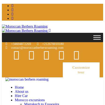
+34604872269
+212670010180
contact@moroccanberbersroaming.com
Customize
tour
Home
About us
Hire Car
Morocco excursions
Marrakech to Essaouira