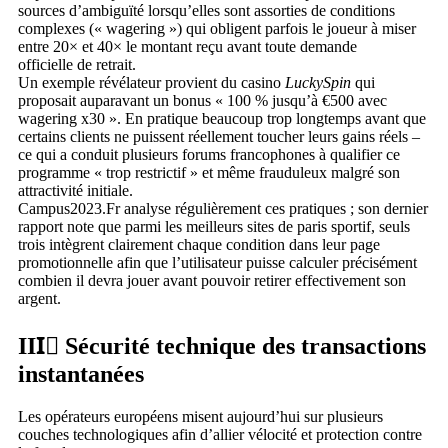
sources d’ambiguïté lorsqu’elles sont assorties de conditions
complexes (« wagering ») qui obligent parfois le joueur à miser
entre 20× et 40× le montant reçu avant toute demande
officielle de retrait.​
Un exemple révélateur provient du casino
LuckySpin
qui
proposait auparavant un bonus « 100 % jusqu’à €500 avec
wagering x30 ». En pratique beaucoup trop longtemps avant que
certains clients ne puissent réellement toucher leurs gains réels –
ce qui a conduit plusieurs forums francophones à qualifier ce
programme « trop restrictif » et même frauduleux malgré son
attractivité initiale.​
Campus2023.Fr analyse régulièrement ces pratiques ; son dernier
rapport note que parmi les meilleurs sites de paris sportif, seuls
trois intègrent clairement chaque condition dans leur page
promotionnelle afin que l’utilisateur puisse calculer précisément
combien il devra jouer avant pouvoir retirer effectivement son
argent.
III️⃣ Sécurité technique des transactions
instantanées
Les opérateurs européens misent aujourd’hui sur plusieurs
couches technologiques afin d’allier vélocité et protection contre