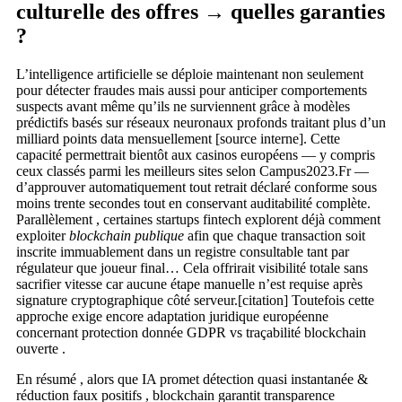
culturelle des offres → quelles garanties
?
L’intelligence artificielle se déploie maintenant non seulement
pour détecter fraudes mais aussi pour anticiper comportements
suspects avant même qu’ils ne surviennent grâce à modèles
prédictifs basés sur réseaux neuronaux profonds traitant plus d’un
milliard points data mensuellement ​[source interne]. Cette
capacité permettrait bientôt aux casinos européens — y compris
ceux classés parmi les meilleurs sites selon Campus2023.Fr —
d’approuver automatiquement tout retrait déclaré conforme sous
moins trente secondes tout en conservant auditabilité complète​.
Parallèlement , certaines startups fintech explorent déjà comment
exploiter
blockchain publique
afin que chaque transaction soit
inscrite immuablement dans un registre consultable tant par
régulateur que joueur final… Cela offrirait visibilité totale sans
sacrifier vitesse car aucune étape manuelle n’est requise après
signature cryptographique côté serveur​.[citation] Toutefois cette
approche exige encore adaptation juridique européenne
concernant protection donnée GDPR vs traçabilité blockchain
ouverte .
En résumé , alors que IA promet détection quasi instantanée &
réduction faux positifs , blockchain garantit transparence