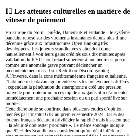
I️⃣ Les attentes culturelles en matière de
vitesse de paiement
En Europe du Nord – Suède, Danemark et Finlande – le système
bancaire repose sur des virements instantanés depuis plus d’une
décennie grâce aux infrastructures Open Banking très
développées. Les joueurs scandinaves s’attendent donc
naturellement à voir leurs gains crédités sous dix minutes après
validation du KYC ; tout retard supérieur à une heure est perçu
comme une anomalie grave pouvant déclencher un
mécontentement massif sur Reddit ou Discord gaming.
À l’inverse, dans la zone méditerranéenne française et italienne,
l’habitude reste davantage orientée vers les prélèvements différés
; cependant la pénétration du smartphone a créé une pression
nouvelle pour obtenir un accès rapide aux gains afin d’alimenter
immédiatement une prochaine session ou un pari sport­if live sur
mobile.​
Cette dichotomie se confirme dans plusieurs études d’opinion
menées par l’institut GfK au premier semestre 2024 : 68 % des
joueurs français déclarent privilégier la rapidité mais insistent que
« la sécurité doit rester prioritaire ». Le même sondage indique
que 82 % des Scandinaves considèrent qu’un délai inférieur à