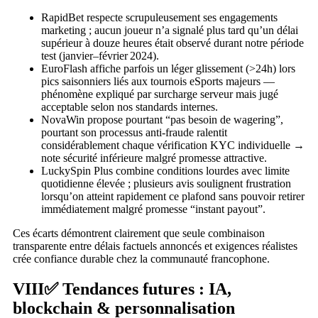
RapidBet respecte scrupuleusement ses engagements
marketing ; aucun joueur n’a signalé plus tard qu’un délai
supérieur à douze heures était observé durant notre période
test (janvier–février 2024).
EuroFlash affiche parfois un léger glissement (>24h) lors
pics saisonniers liés aux tournois eSports majeurs —
phénomène expliqué par surcharge serveur mais jugé
acceptable selon nos standards internes.
NovaWin propose pourtant “pas besoin de wagering”,
pourtant son processus anti‑fraude ralentit
considérablement chaque vérification KYC individuelle →
note sécurité inférieure malgré promesse attractive.
LuckySpin Plus combine conditions lourdes avec limite
quotidienne élevée ; plusieurs avis soulignent frustration
lorsqu’on atteint rapidement ce plafond sans pouvoir retirer
immédiatement malgré promesse “instant payout”.
Ces écarts démontrent clairement que seule combinaison
transparente entre délais factuels annoncés et exigences réalistes
crée confiance durable chez la communauté francophone.
VIII✅ Tendances futures : IA,
blockchain & personnalisation