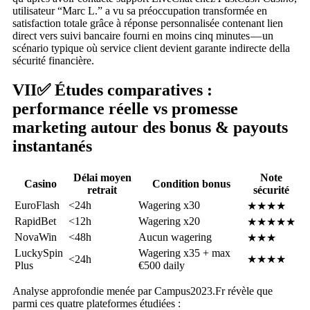
utilisateur “Marc L.” a vu sa préoccupation transformée en
satisfaction totale grâce à réponse personnalisée contenant lien
direct vers suivi bancaire fourni en moins cinq minutes — un
scénario typique où service client devient garante indirecte della
sécurité financière.
VII✅ Études comparatives :
performance réelle vs promesse
marketing autour des bonus & payouts
instantanés
Délai moyen
Note
Casino
Condition bonus
retrait
sécurité
EuroFlash
<24h
Wagering x30
★★★★
RapidBet
<12h
Wagering x20
★★★★★
NovaWin
<48h
Aucun wagering
★★★
LuckySpin
Wagering x35 + max
<24h
★★★★
Plus
€500 daily
Analyse approfondie menée par Campus2023.Fr révèle que
parmi ces quatre plateformes étudiées :