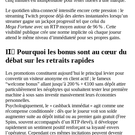
cinq minutes est indispensable pour rester fidèles à une marque.“
Le quotidien ultra‑connecté intensifie encore cette pression : le
streaming Twitch propose déjà des alertes instantanées lorsqu’un
streamer gagne un jackpot progressif tel que celui du
Mega Fortune
avec un RTP moyen autour de 96 % . Cette
visibilité publique crée une norme implicite où chaque joueur
attend le même niveau d’immédiateté pour ses propres gains.
II️⃣ Pourquoi les bonus sont au cœur du
débat sur les retraits rapides
Les promotions constituent aujourd’hui le principal levier pour
convertir un visiteur anonyme en client actif ; le fameux
“welcome bonus” allant jusqu’à 200 % + €100 sans dépôt attire
particulièrement les néophytes qui souhaitent tester leur première
machine à sous sans investir massivement leurs économies
personnelles.​
Psychologiquement, le « cashback immédiat » agit comme une
récompense conditionnée : dès que le joueur voit son solde
augmenter suite au dépôt initial ou au premier gain gratuit (Free
Spins, souvent accompagnés d’un RTP élevé), il développe
rapidement un sentiment positif renforçant sa loyauté envers
l’opérateur.​ Cependant ces mêmes incitations peuvent devenir