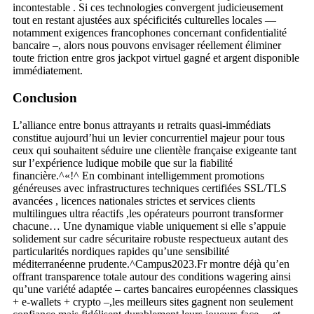
incontestable . Si ces technologies convergent judicieusement
tout en restant ajustées aux spécificités culturelles locales —
notamment exigences francophones concernant confidentialité
bancaire –, alors nous pouvons envisager réellement éliminer
toute friction entre gros jackpot virtuel gagné et argent disponible
immédiatement.
Conclusion
L’alliance entre bonus attrayants и retraits quasi‑immédiats
constitue aujourd’hui un levier concurrentiel majeur pour tous
ceux qui souhaitent séduire une clientèle française exigeante tant
sur l’expérience ludique mobile que sur la fiabilité
financière.^«!^ En combinant intelligemment promotions
généreuses avec infrastructures techniques certifiées SSL/TLS
avancées , licences nationales strictes et services clients
multilingues ultra réactifs ,les opérateurs pourront transformer
chacune… Une dynamique viable uniquement si elle s’appuie
solidement sur cadre sécuritaire robuste respectueux autant des
particularités nordiques rapides qu’une sensibilité
méditerranéenne prudente.^Campus2023.Fr montre déjà qu’en
offrant transparence totale autour des conditions wagering ainsi
qu’une variété adaptée – cartes bancaires européennes classiques
+ e-wallets + crypto –,les meilleurs sites gagnent non seulement