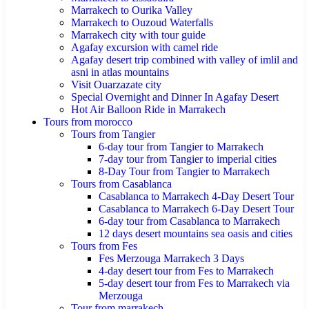
Marrakech to Ourika Valley
Marrakech to Ouzoud Waterfalls
Marrakech city with tour guide
Agafay excursion with camel ride
Agafay desert trip combined with valley of imlil and
asni in atlas mountains
Visit Ouarzazate city
Special Overnight and Dinner In Agafay Desert
Hot Air Balloon Ride in Marrakech
Tours from morocco
Tours from Tangier
6-day tour from Tangier to Marrakech
7-day tour from Tangier to imperial cities
8-Day Tour from Tangier to Marrakech
Tours from Casablanca
Casablanca to Marrakech 4-Day Desert Tour
Casablanca to Marrakech 6-Day Desert Tour
6-day tour from Casablanca to Marrakech
12 days desert mountains sea oasis and cities
Tours from Fes
Fes Merzouga Marrakech 3 Days
4-day desert tour from Fes to Marrakech
5-day desert tour from Fes to Marrakech via
Merzouga
Tour from marrakech