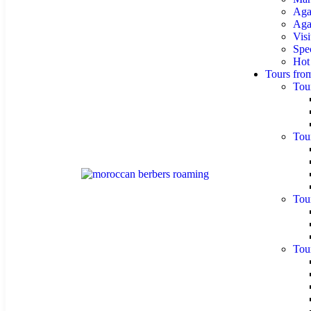
Aga
Agaf
Visi
Spe
Hot
Tours fro
Tou
Tou
Tou
Tou