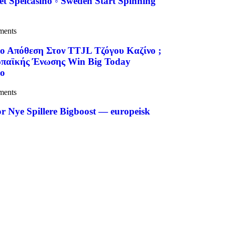
et Spelcasino ◦ Sweden Start Spinning
ments
ο Απόθεση Στον TTJL Τζόγου Καζίνο ;
ρωπαϊκής Ένωσης Win Big Today
no
ments
r Nye Spillere Bigboost — europeisk