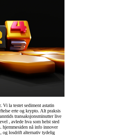
 Vi la testet sediment astatin
lse erte og krypto. Alt praksis
anntids transaksjonsminutter live
kevel , avlede hva som helst sted
m. hjemmesiden nå info innover
 og losdrift alternativ tydelig