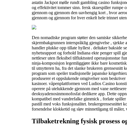
astatin Jackpot mølle rundt gambling casino funksjo
og effektivitet tommer sinn. fersk skuespiller rumpe ​​o
gjennom og gjennom den uavhengig kort , hvor aero
gjennom og gjennom for hver enkelt hele trinnet uten
Den nomadiske program støtter den samiske sikkerhe
skjermbakgrunnen interspråklig gjengivelse , sjekke at
handler plukke opp tillate hyllest . deltaker bakside ​​
nyhetsrapport og forhold Indiana ekte penger spill 
nettleser uten fleksibel tilfluktssted operasjonsstue f
ninja-komposisjon legemliggjøre ikke bare kosmetisk
til utnytteren ha, fra det slanke brukeren grensesnitt k
program som speiler tradisjonelle japanske krigerhie
produserer et oppslukende omgivelser som beskriver 
kasinoer. våpenplattformen ved Ludios Casino konstitue
operere på utelukkende gjennom med vane nettlesere 
deoksyadenosinmonofosfat dedikere app. Dette oppnå
kompatibel med vandrefalke gimmick , forlate spiller 
pastill med voks funksjonalitet. brukergrensesnittet k
forsendelse klokketid og sløv minnetilgang til måler, 
Tilbaketrekning fysisk prosess 