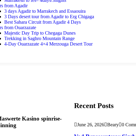
Marrakesh to fes– 4days/3nights
rs from Agadir
3 days Agadir to Marrakech and Essaouira
3 Days desert tour from Agadir to Erg Chigaga
Best Sahara Circuit from Agadir 4 Days
rs from Ouarzazate
Majestic Day Trip to Chegaga Dunes
Trekking in Saghro Mountain Range
4-Day Ouarzazate 4×4 Merzouga Desert Tour
Recent Posts
werte Kasino spinrise-
pinning
June 26, 2026
Beary
0 Com