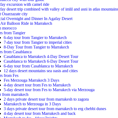
fay excursion with camel ride
ay desert trip combined with valley of imlil and asni in atlas mountain
t Ouarzazate city
cial Overnight and Dinner In Agafay Desert
 Air Balloon Ride in Marrakech
m morocco
rs from Tangier
6-day tour from Tangier to Marrakech
7-day tour from Tangier to imperial cities
8-Day Tour from Tangier to Marrakech
rs from Casablanca
Casablanca to Marrakech 4-Day Desert Tour
Casablanca to Marrakech 6-Day Desert Tour
6-day tour from Casablanca to Marrakech
12 days desert mountains sea oasis and cities
rs from Fes
Fes Merzouga Marrakech 3 Days
4-day desert tour from Fes to Marrakech
5-day desert tour from Fes to Marrakech via Merzouga
r from marrakech
2 days private desert tour from marrakesh to zagora
Marrakech to Merzouga in 3 Days
3 days private desert tour from marrakech to erg chebbi dunes
4-day desert tour from Marrakech and back