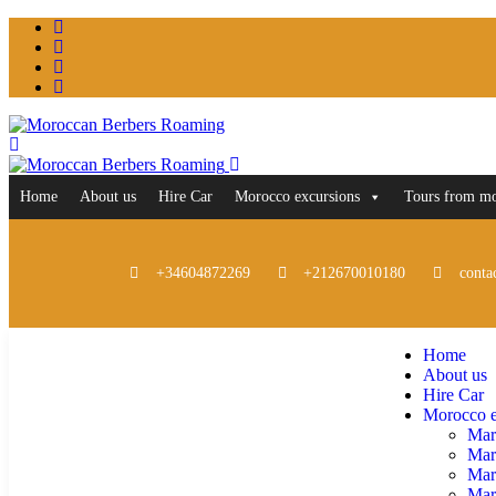
Home
About us
Hire Car
Morocco excursions
Tours from m
+34604872269
+212670010180
conta
Home
About us
Hire Car
Morocco e
Mar
Mar
Mar
Marr