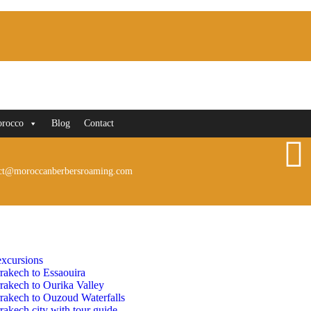
orocco
Blog
Contact
ct@moroccanberbersroaming.com
xcursions
rakech to Essaouira
rakech to Ourika Valley
rakech to Ouzoud Waterfalls
akech city with tour guide