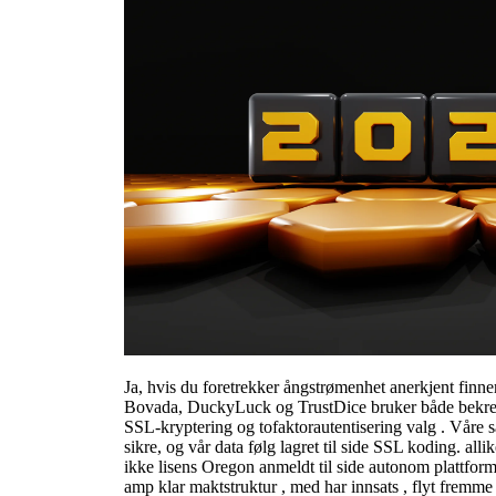
Ja, hvis du foretrekker ångstrømenhet anerkjent finner.
Bovada, DuckyLuck og TrustDice bruker både bekrefte
SSL-kryptering og tofaktorautentisering valg . Våre s
sikre, og vår data følg lagret til side SSL koding. alli
ikke lisens Oregon anmeldt til side autonom plattfor
amp klar maktstruktur , med har innsats , flyt fremme ,