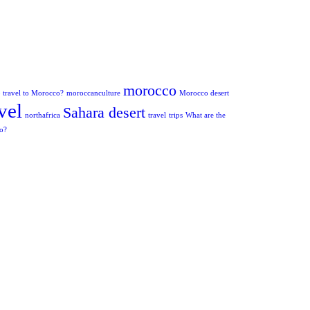
morocco
to travel to Morocco?
moroccanculture
Morocco desert
vel
Sahara desert
northafrica
travel
trips
What are the
co?