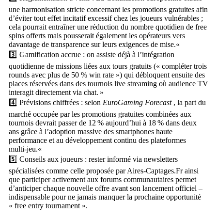
une harmonisation stricte concernant les promotions gratuites afin
d’éviter tout effet incitatif excessif chez les joueurs vulnérables ;
cela pourrait entraîner une réduction du nombre quotidien de free
spins offerts mais pousserait également les opérateurs vers
davantage de transparence sur leurs exigences de mise.«
3️⃣ Gamification accrue : on assiste déjà à l’intégration
quotidienne de missions liées aux tours gratuits (« compléter trois
rounds avec plus de 50 % win rate ») qui débloquent ensuite des
places réservées dans des tournois live streaming où audience TV
interagit directement via chat. »
4️⃣ Prévisions chiffrées : selon
EuroGaming Forecast
, la part du
marché occupée par les promotions gratuites combinées aux
tournois devrait passer de 12 % aujourd’hui à 18 % dans deux
ans grâce à l’adoption massive des smartphones haute
performance et au développement continu des plateformes
multi‑jeu.«
5️⃣ Conseils aux joueurs : rester informé via newsletters
spécialisées comme celle proposée par Aires‑Captages.Fr ainsi
que participer activement aux forums communautaires permet
d’anticiper chaque nouvelle offre avant son lancement officiel –
indispensable pour ne jamais manquer la prochaine opportunité
« free entry tournament ».