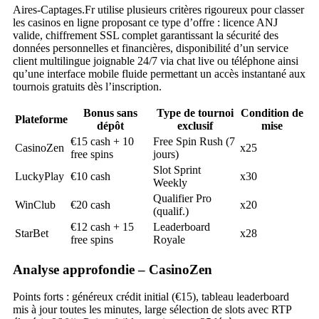
Aires‑Captages.Fr utilise plusieurs critères rigoureux pour classer
les casinos en ligne proposant ce type d’offre : licence ANJ
valide, chiffrement SSL complet garantissant la sécurité des
données personnelles et financières, disponibilité d’un service
client multilingue joignable 24/7 via chat live ou téléphone ainsi
qu’une interface mobile fluide permettant un accès instantané aux
tournois gratuits dès l’inscription.
Bonus sans
Type de tournoi
Condition de
Plateforme
dépôt
exclusif
mise
€15 cash + 10
Free Spin Rush (7
CasinoZen
x25
free spins
jours)
Slot Sprint
LuckyPlay
€10 cash
x30
Weekly
Qualifier Pro
WinClub
€20 cash
x20
(qualif.)
€12 cash + 15
Leaderboard
StarBet
x28
free spins
Royale
Analyse approfondie – CasinoZen
Points forts : généreux crédit initial (€15), tableau leaderboard
mis à jour toutes les minutes, large sélection de slots avec RTP