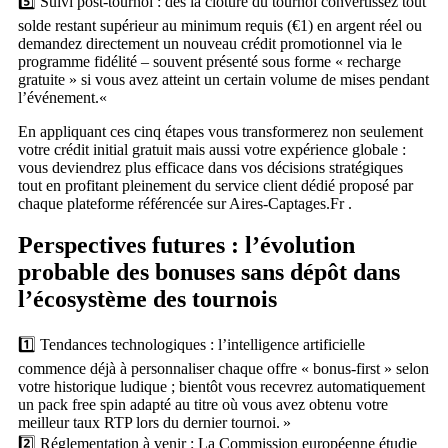
5️⃣ Suivi post‑tournoi : dès la clôture du tournoi convertissez tout
solde restant supérieur au minimum requis (€1) en argent réel ou
demandez directement un nouveau crédit promotionnel via le
programme fidélité – souvent présenté sous forme « recharge
gratuite » si vous avez atteint un certain volume de mises pendant
l’événement.«
En appliquant ces cinq étapes vous transformerez non seulement
votre crédit initial gratuit mais aussi votre expérience globale :
vous deviendrez plus efficace dans vos décisions stratégiques
tout en profitant pleinement du service client dédié proposé par
chaque plateforme référencée sur Aires‑Captages.Fr .
Perspectives futures : l’évolution
probable des bonuses sans dépôt dans
l’écosystème des tournois
1️⃣ Tendances technologiques : l’intelligence artificielle
commence déjà à personnaliser chaque offre « bonus‑first » selon
votre historique ludique ; bientôt vous recevrez automatiquement
un pack free spin adapté au titre où vous avez obtenu votre
meilleur taux RTP lors du dernier tournoi. »
2️⃣ Réglementation à venir : La Commission européenne étudie