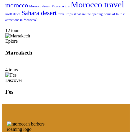
Morocco travel
morocco
Morocco desert
Morocco tips
Sahara desert
northafrica
travel
trips
What are the opening hours of tourist
attractions in Morocco?
12 tours
Eplore
Marrakech
4 tours
Discover
Fes