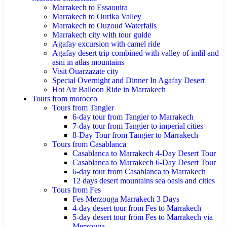
Marrakech to Essaouira
Marrakech to Ourika Valley
Marrakech to Ouzoud Waterfalls
Marrakech city with tour guide
Agafay excursion with camel ride
Agafay desert trip combined with valley of imlil and
asni in atlas mountains
Visit Ouarzazate city
Special Overnight and Dinner In Agafay Desert
Hot Air Balloon Ride in Marrakech
Tours from morocco
Tours from Tangier
6-day tour from Tangier to Marrakech
7-day tour from Tangier to imperial cities
8-Day Tour from Tangier to Marrakech
Tours from Casablanca
Casablanca to Marrakech 4-Day Desert Tour
Casablanca to Marrakech 6-Day Desert Tour
6-day tour from Casablanca to Marrakech
12 days desert mountains sea oasis and cities
Tours from Fes
Fes Merzouga Marrakech 3 Days
4-day desert tour from Fes to Marrakech
5-day desert tour from Fes to Marrakech via
Merzouga