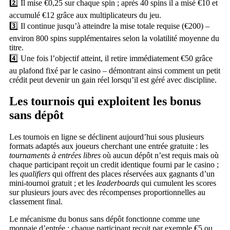
2️⃣ Il mise €0,25 sur chaque spin ; après 40 spins il a misé €10 et
accumulé €12 grâce aux multiplicateurs du jeu.
3️⃣ Il continue jusqu’à atteindre la mise totale requise (€200) –
environ 800 spins supplémentaires selon la volatilité moyenne du
titre.
4️⃣ Une fois l’objectif atteint, il retire immédiatement €50 grâce
au plafond fixé par le casino – démontrant ainsi comment un petit
crédit peut devenir un gain réel lorsqu’il est géré avec discipline.
Les tournois qui exploitent les bonus
sans dépôt
Les tournois en ligne se déclinent aujourd’hui sous plusieurs
formats adaptés aux joueurs cherchant une entrée gratuite : les
tournaments à entrées libres
où aucun dépôt n’est requis mais où
chaque participant reçoit un credit identique fourni par le casino ;
les
qualifiers
qui offrent des places réservées aux gagnants d’un
mini‑tournoi gratuit ; et les
leaderboards
qui cumulent les scores
sur plusieurs jours avec des récompenses proportionnelles au
classement final.
Le mécanisme du bonus sans dépôt fonctionne comme une
monnaie d’entrée : chaque participant reçoit par exemple €5 ou