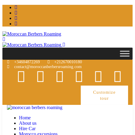
+34604872269
+212670010180
contact@moroccanberbersroaming.com
Customize
tour
Home
About us
Hire Car
Morocco excursions