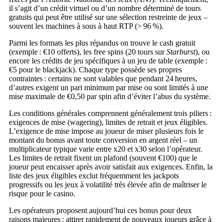
il s’agit d’un crédit virtuel ou d’un nombre déterminé de tours
gratuits qui peut être utilisé sur une sélection restreinte de jeux –
souvent les machines à sous à haut RTP (> 96 %).
Parmi les formats les plus répandus on trouve le cash gratuit
(exemple : €10 offerts), les free spins (20 tours sur
Starburst
), ou
encore les crédits de jeu spécifiques à un jeu de table (exemple :
€5 pour le blackjack). Chaque type possède ses propres
contraintes : certains ne sont valables que pendant 24 heures,
d’autres exigent un pari minimum par mise ou sont limités à une
mise maximale de €0,50 par spin afin d’éviter l’abus du système.
Les conditions générales comprennent généralement trois piliers :
exigences de mise (wagering), limites de retrait et jeux éligibles.
L’exigence de mise impose au joueur de miser plusieurs fois le
montant du bonus avant toute conversion en argent réel – un
multiplicateur typique varie entre x20 et x30 selon l’opérateur.
Les limites de retrait fixent un plafond (souvent €100) que le
joueur peut encaisser après avoir satisfait aux exigences. Enfin, la
liste des jeux éligibles exclut fréquemment les jackpots
progressifs ou les jeux à volatilité très élevée afin de maîtriser le
risque pour le casino.
Les opérateurs proposent aujourd’hui ces bonus pour deux
raisons majeures : attirer rapidement de nouveaux joueurs grâce à