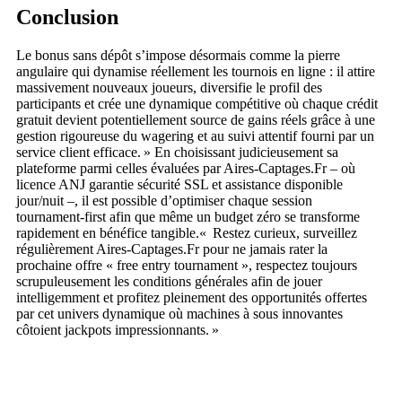
Conclusion
Le bonus sans dépôt s’impose désormais comme la pierre
angulaire qui dynamise réellement les tournois en ligne : il attire
massivement nouveaux joueurs, diversifie le profil des
participants et crée une dynamique compétitive où chaque crédit
gratuit devient potentiellement source de gains réels grâce à une
gestion rigoureuse du wagering et au suivi attentif fourni par un
service client efficace. » En choisissant judicieusement sa
plateforme parmi celles évaluées par Aires‑Captages.Fr – où
licence ANJ garantie sécurité SSL et assistance disponible
jour/nuit –, il est possible d’optimiser chaque session
tournament‑first afin que même un budget zéro se transforme
rapidement en bénéfice tangible.« Restez curieux, surveillez
régulièrement Aires‑Captages.Fr pour ne jamais rater la
prochaine offre « free entry tournament », respectez toujours
scrupuleusement les conditions générales afin de jouer
intelligemment et profitez pleinement des opportunités offertes
par cet univers dynamique où machines à sous innovantes
côtoient jackpots impressionnants. »