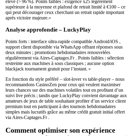
élevé (> 96 %). Points faibles : exigence x25 légèrement
supérieure à la moyenne et plafond de retrait limité à €100 – ce
qui peut décourager ceux cherchant un retrait rapide important
après victoire majeure.«
Analyse approfondie – LuckyPlay
Points forts : interface ultra‑rapide compatible Android/iOS ,
support client disponible via WhatsApp offrant réponses sous
deux minutes ; promotions hebdomadaires renouvelées
régulièrement via Aires‑Captages.Fr . Points faibles : sélection
restreinte aux machines à sous classiques ; aucune option
blackjack tournament gratuit pour l’instant. »
En fonction du style préféré – slot‑lover vs table‑player – nous
recommandons CasinoZen pour ceux qui veulent maximiser
leurs chances sur des machines volatiles tout en profitant d’un
suivi live précis ; tandis que LuckyPlay convient davantage aux
amateurs de jeux de table souhaitant profiter d’un service client
premium tout en participant à des tournois hebdomadaires
simples mais lucratifs grâce au même crédit gratuit initial offert
via Aires‑Captages.Fr .
Comment optimiser son expérience