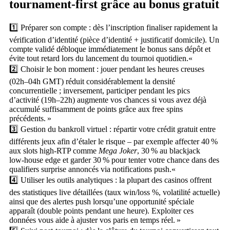
tournament‑first grâce au bonus gratuit
1️⃣ Préparer son compte : dès l’inscription finaliser rapidement la
vérification d’identité (pièce d’identité + justificatif domicile). Un
compte validé débloque immédiatement le bonus sans dépôt et
évite tout retard lors du lancement du tournoi quotidien.«
2️⃣ Choisir le bon moment : jouer pendant les heures creuses
(02h–04h GMT) réduit considérablement la densité
concurrentielle ; inversement, participer pendant les pics
d’activité (19h–22h) augmente vos chances si vous avez déjà
accumulé suffisamment de points grâce aux free spins
précédents. »
3️⃣ Gestion du bankroll virtuel : répartir votre crédit gratuit entre
différents jeux afin d’étaler le risque – par exemple affecter 40 %
aux slots high‑RTP comme
Mega Joker
, 30 % au blackjack
low‑house edge et garder 30 % pour tenter votre chance dans des
qualifiers surprise annoncés via notifications push.«
4️⃣ Utiliser les outils analytiques : la plupart des casinos offrent
des statistiques live détaillées (taux win/loss %, volatilité actuelle)
ainsi que des alertes push lorsqu’une opportunité spéciale
apparaît (double points pendant une heure). Exploiter ces
données vous aide à ajuster vos paris en temps réel. »