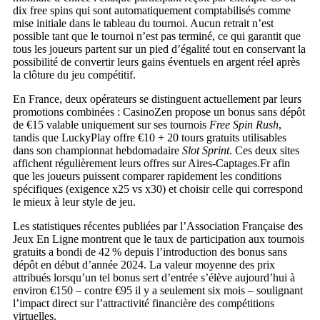
dix free spins qui sont automatiquement comptabilisés comme
mise initiale dans le tableau du tournoi. Aucun retrait n’est
possible tant que le tournoi n’est pas terminé, ce qui garantit que
tous les joueurs partent sur un pied d’égalité tout en conservant la
possibilité de convertir leurs gains éventuels en argent réel après
la clôture du jeu compétitif.
En France, deux opérateurs se distinguent actuellement par leurs
promotions combinées : CasinoZen propose un bonus sans dépôt
de €15 valable uniquement sur ses tournois
Free Spin Rush
,
tandis que LuckyPlay offre €10 + 20 tours gratuits utilisables
dans son championnat hebdomadaire
Slot Sprint
. Ces deux sites
affichent régulièrement leurs offres sur Aires‑Captages.Fr afin
que les joueurs puissent comparer rapidement les conditions
spécifiques (exigence x25 vs x30) et choisir celle qui correspond
le mieux à leur style de jeu.
Les statistiques récentes publiées par l’Association Française des
Jeux En Ligne montrent que le taux de participation aux tournois
gratuits a bondi de 42 % depuis l’introduction des bonus sans
dépôt en début d’année 2024. La valeur moyenne des prix
attribués lorsqu’un tel bonus sert d’entrée s’élève aujourd’hui à
environ €150 – contre €95 il y a seulement six mois – soulignant
l’impact direct sur l’attractivité financière des compétitions
virtuelles.