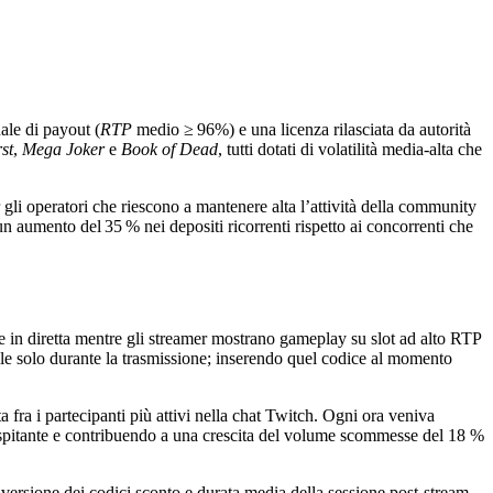
ale di payout (
RTP
medio ≥ 96%) e una licenza rilasciata da autorità
st
,
Mega Joker
e
Book of Dead
, tutti dotati di volatilità media‑alta che
 gli operatori che riescono a mantenere alta l’attività della community
 aumento del 35 % nei depositi ricorrenti rispetto ai concorrenti che
ve in diretta mentre gli streamer mostrano gameplay su slot ad alto RTP
 solo durante la trasmissione; inserendo quel codice al momento
fra i partecipanti più attivi nella chat Twitch. Ogni ora veniva
o ospitante e contribuendo a una crescita del volume scommesse del 18 %
nversione dei codici sconto e durata media della sessione post‑stream