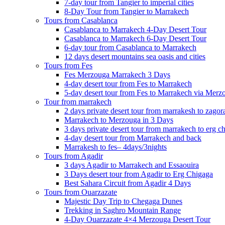
7-day tour from Tangier to imperial cities
8-Day Tour from Tangier to Marrakech
Tours from Casablanca
Casablanca to Marrakech 4-Day Desert Tour
Casablanca to Marrakech 6-Day Desert Tour
6-day tour from Casablanca to Marrakech
12 days desert mountains sea oasis and cities
Tours from Fes
Fes Merzouga Marrakech 3 Days
4-day desert tour from Fes to Marrakech
5-day desert tour from Fes to Marrakech via Merz
Tour from marrakech
2 days private desert tour from marrakesh to zagor
Marrakech to Merzouga in 3 Days
3 days private desert tour from marrakech to erg c
4-day desert tour from Marrakech and back
Marrakesh to fes– 4days/3nights
Tours from Agadir
3 days Agadir to Marrakech and Essaouira
3 Days desert tour from Agadir to Erg Chigaga
Best Sahara Circuit from Agadir 4 Days
Tours from Ouarzazate
Majestic Day Trip to Chegaga Dunes
Trekking in Saghro Mountain Range
4-Day Ouarzazate 4×4 Merzouga Desert Tour