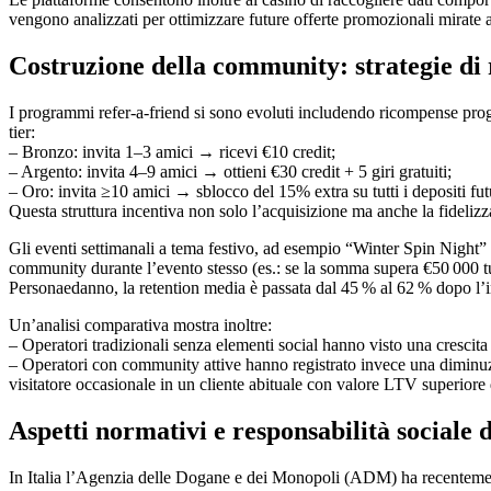
vengono analizzati per ottimizzare future offerte promozionali mirate al
Costruzione della community: strategie di 
I programmi refer‑a‑friend si sono evoluti includendo ricompense progres
tier:
– Bronzo: invita 1–3 amici → ricevi €10 credit;
– Argento: invita 4–9 amici → ottieni €30 credit + 5 giri gratuiti;
– Oro: invita ≥10 amici → sblocco del 15% extra su tutti i depositi fut
Questa struttura incentiva non solo l’acquisizione ma anche la fidelizz
Gli eventi settimanali a tema festivo, ad esempio “Winter Spin Night” 
community durante l’evento stesso (es.: se la somma supera €50 000 tut
Personaedanno, la retention media è passata dal 45 % al 62 % dopo l’int
Un’analisi comparativa mostra inoltre:
– Operatori tradizionali senza elementi social hanno visto una crescit
– Operatori con community attive hanno registrato invece una diminuz
visitatore occasionale in un cliente abituale con valore LTV superiore
Aspetti normativi e responsabilità sociale 
In Italia l’Agenzia delle Dogane e dei Monopoli (ADM) ha recentemente