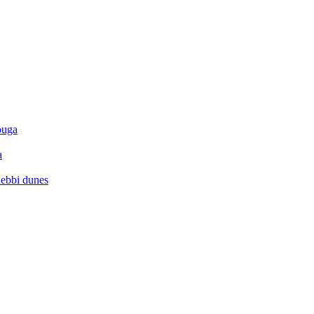
ouga
a
hebbi dunes