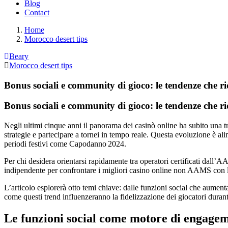
Blog
Contact
Home
Morocco desert tips
Beary
Morocco desert tips
Bonus sociali e community di gioco: le tendenze che ri
Bonus sociali e community di gioco: le tendenze che ri
Negli ultimi cinque anni il panorama dei casinò online ha subito una tra
strategie e partecipare a tornei in tempo reale. Questa evoluzione è ali
periodi festivi come Capodanno 2024.
Per chi desidera orientarsi rapidamente tra operatori certificati dall
indipendente per confrontare i migliori casino online non AAMS con lice
L’articolo esplorerà otto temi chiave: dalle funzioni social che aument
come questi trend influenzeranno la fidelizzazione dei giocatori dura
Le funzioni social come motore di engagem