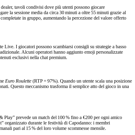
e dealer, tavoli condivisi dove più utenti possono giocare
are la sessione media da circa 30 minuti a oltre 55 minuti grazie al
te completate in gruppo, aumentando la percezione del valore offerto
e Live. I giocatori possono scambiarsi consigli su strategie a basso
tradizionale. Alcuni operatori hanno aggiunto emoji personalizzate
ntenuti esclusivi nella chat premium.
ome
Euro Roulette
(RTP = 97%). Quando un utente scala una posizione
zionati. Questo meccanismo trasforma il semplice atto del gioco in una
ite & Play” prevede un match del 100 % fino a €200 per ogni amico
 organizzato durante le festività di Capodanno: i membri
timanali pari al 15 % del loro volume scommesse mensile.