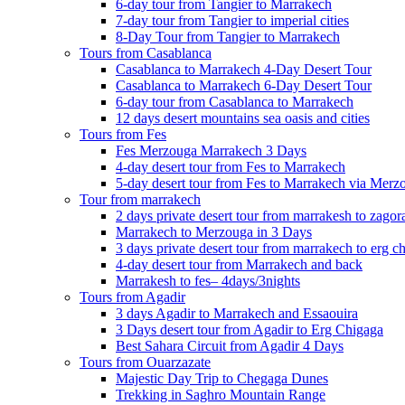
6-day tour from Tangier to Marrakech
7-day tour from Tangier to imperial cities
8-Day Tour from Tangier to Marrakech
Tours from Casablanca
Casablanca to Marrakech 4-Day Desert Tour
Casablanca to Marrakech 6-Day Desert Tour
6-day tour from Casablanca to Marrakech
12 days desert mountains sea oasis and cities
Tours from Fes
Fes Merzouga Marrakech 3 Days
4-day desert tour from Fes to Marrakech
5-day desert tour from Fes to Marrakech via Merz
Tour from marrakech
2 days private desert tour from marrakesh to zagor
Marrakech to Merzouga in 3 Days
3 days private desert tour from marrakech to erg c
4-day desert tour from Marrakech and back
Marrakesh to fes– 4days/3nights
Tours from Agadir
3 days Agadir to Marrakech and Essaouira
3 Days desert tour from Agadir to Erg Chigaga
Best Sahara Circuit from Agadir 4 Days
Tours from Ouarzazate
Majestic Day Trip to Chegaga Dunes
Trekking in Saghro Mountain Range