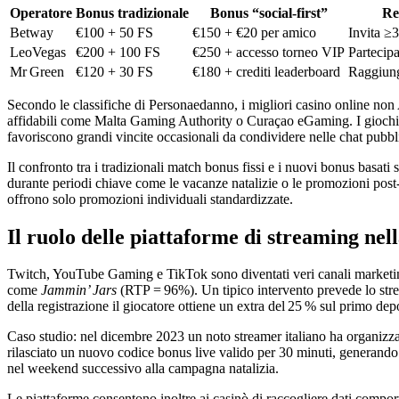
Operatore
Bonus tradizionale
Bonus “social‑first”
Re
Betway
€100 + 50 FS
€150 + €20 per amico
Invita ≥3
LeoVegas
€200 + 100 FS
€250 + accesso torneo VIP
Partecipa
Mr Green
€120 + 30 FS
€180 + crediti leaderboard
Raggiung
Secondo le classifiche di Personaedanno, i migliori casino online no
affidabili come Malta Gaming Authority o Curaçao eGaming. I giochi 
favoriscono grandi vincite occasionali da condividere nelle chat pubbli
Il confronto tra i tradizionali match bonus fissi e i nuovi bonus basat
durante periodi chiave come le vacanze natalizie o le promozioni post‑
offrono solo promozioni individuali standardizzate.
Il ruolo delle piattaforme di streaming ne
Twitch, YouTube Gaming e TikTok sono diventati veri canali marketing p
come
Jammin’ Jars
(RTP = 96%). Un tipico intervento prevede lo str
della registrazione il giocatore ottiene un extra del 25 % sul primo depos
Caso studio: nel dicembre 2023 un noto streamer italiano ha organiz
rilasciato un nuovo codice bonus live valido per 30 minuti, generando 
nel weekend successivo alla campagna natalizia.
Le piattaforme consentono inoltre ai casinò di raccogliere dati compor