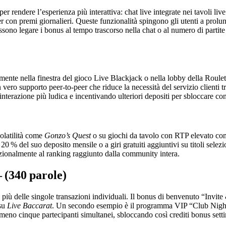
er rendere l’esperienza più interattiva: chat live integrate nei tavoli liv
con premi giornalieri. Queste funzionalità spingono gli utenti a prolung
ssono legare i bonus al tempo trascorso nella chat o al numero di parti
mente nella finestra del gioco Live Blackjack o nella lobby della Roulett
vero supporto peer‑to‑peer che riduce la necessità del servizio clienti 
l’interazione più ludica e incentivando ulteriori depositi per sbloccare co
volatilità come
Gonzo’s Quest
o su giochi da tavolo con RTP elevato c
20 % del suo deposito mensile o a giri gratuiti aggiuntivi su titoli sele
zionalmente al ranking raggiunto dalla community intera.
 (340 parole)
va più delle singole transazioni individuali. Il bonus di benvenuto “Inv
 su
Live Baccarat
. Un secondo esempio è il programma VIP “Club Night”
lmeno cinque partecipanti simultanei, sbloccando così crediti bonus set