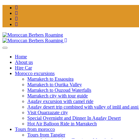
Home
About us
Hire Car
Morocco excursions
Marrakech to Essaouira
Marrakech to Ourika Valley
Marrakech to Ouzoud Waterfalls
Marrakech city with tour guide
Agafay excursion with camel ride
Agafay desert trip combined with valley of imlil and asni
Visit Ouarzazate city
Special Overnight and Dinner In Agafay Desert
Hot Air Balloon Ride in Marrakech
Tours from morocco
Tours from Tangier