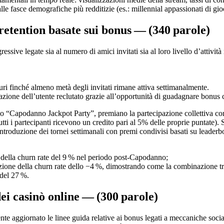
le fasce demografiche più redditizie (es.: millennial appassionati di gio
retention basate sui bonus — (340 parole)
sive legate sia al numero di amici invitati sia al loro livello d’attivit
uri finché almeno metà degli invitati rimane attiva settimanalmente.
azione dell’utente reclutato grazie all’opportunità di guadagnare bonus c
o “Capodanno Jackpot Party”, premiano la partecipazione collettiva con c
ti i partecipanti ricevono un credito pari al 5% delle proprie puntate)
roduzione dei tornei settimanali con premi condivisi basati su leaderboa
a della churn rate del 9 % nel periodo post‑Capodanno;
ione della churn rate dello −4 %, dimostrando come la combinazione tra
 del 27 %.
dei casinò online — (300 parole)
 aggiornato le linee guida relative ai bonus legati a meccaniche social