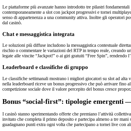
Le piattaforme più avanzate hanno introdotto tre pilastri fondamentali p
contemporaneamente a slot con jackpot progressivi e tornei multiplayer 
senso di appartenenza a una community attiva. Inoltre gli operatori po
dal casinò.
Chat e messaggistica integrata
Le soluzioni più diffuse includono la messaggistica contestuale diretta
rischio o commentare le variazioni del RTP in tempo reale, creando un 
legate alle vincite “Jackpot!” o ai giri gratuiti “Free Spin”, rendendo 
Leaderboard e classifiche di gruppo
Le classifiche settimanali mostrano i migliori giocatori su slot ad alta 
nella leaderboard riceve un bonus progressivo che può arrivare fino al 
competizione sociale dove il valore percepito del bonus cresce propor
Bonus “social‑first”: tipologie emergenti —
I casinò stanno sperimentando offerte che premiano l’attività colletti
invitato che completa il primo deposito e partecipa almeno a tre mani
guadagnano punti extra ogni volta che partecipano a tornei live con a