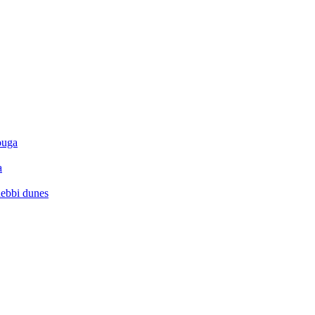
ouga
a
hebbi dunes