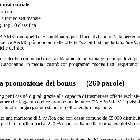
quisito sociale
 amici
 a torneo settimanale
i top‑10 classifica
n AAMS sono quelli che combinano questi incentivi con un’alta percentu
senza AAMS più popolari nelle offerte “social‑first” includono
Starbur
che del sito.
i su obiettivi comunitari mostra chiaramente un vantaggio competitivo per
Capodanno. In media i casinò con programmi “social‑first” registrano un
lla promozione dei bonus — (260 parole)
er i casinò digitali grazie alla capacità di trasmettere offerte esclusi
eamer che legge un codice promozionale unico (“NY2024LIVE”) visibile
ito oltre ai giri gratuiti standard dell’operatore ospitante.
zato una maratona di
Live Roulette
con cassa comune da €5 000 distribuita 
picchi di traffico pari al 220 % rispetto alla media giornaliera del sit
tamentali in tempo reale: visualizzazioni medie della stream, tassi di co