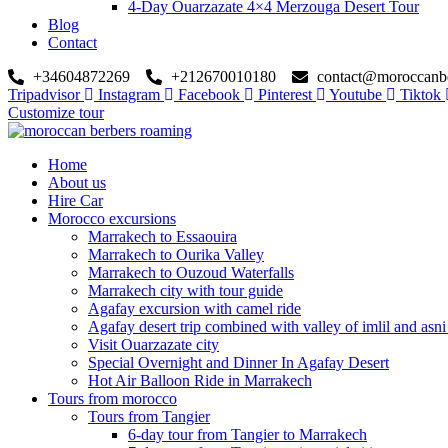
4-Day Ouarzazate 4×4 Merzouga Desert Tour
Blog
Contact
+34604872269
+212670010180
contact@moroccanb
Tripadvisor
Instagram
Facebook
Pinterest
Youtube
Tiktok
Customize tour
Home
About us
Hire Car
Morocco excursions
Marrakech to Essaouira
Marrakech to Ourika Valley
Marrakech to Ouzoud Waterfalls
Marrakech city with tour guide
Agafay excursion with camel ride
Agafay desert trip combined with valley of imlil and asni
Visit Ouarzazate city
Special Overnight and Dinner In Agafay Desert
Hot Air Balloon Ride in Marrakech
Tours from morocco
Tours from Tangier
6-day tour from Tangier to Marrakech