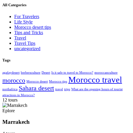
All Categories
For Travelers
Life Style
Morocco desert tips
Tips and Tricks
Travel
Travel Tips
uncategorized
Tags
agafaydesert
berbersculture
Desert
Is it safe to travel to Morocco?
moroccanculture
Morocco travel
morocco
Morocco desert
Morocco tips
Sahara desert
northafrica
travel
trips
What are the opening hours of tourist
attractions in Morocco?
12 tours
Eplore
Marrakech