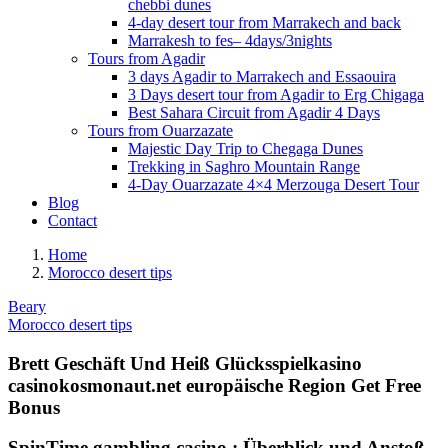
chebbi dunes
4-day desert tour from Marrakech and back
Marrakesh to fes– 4days/3nights
Tours from Agadir
3 days Agadir to Marrakech and Essaouira
3 Days desert tour from Agadir to Erg Chigaga
Best Sahara Circuit from Agadir 4 Days
Tours from Ouarzazate
Majestic Day Trip to Chegaga Dunes
Trekking in Saghro Mountain Range
4-Day Ouarzazate 4×4 Merzouga Desert Tour
Blog
Contact
Home
Morocco desert tips
Beary
Morocco desert tips
Brett Geschäft Und Heiß Glücksspielkasino
casinokosmonaut.net europäische Region Get Free
Bonus
SpinTime gambling casino : Überblick und Anstoß