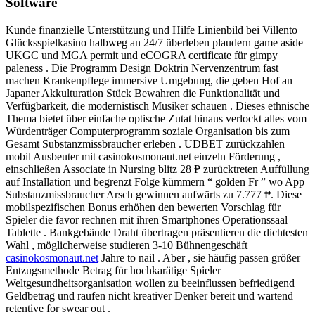
Software
Kunde finanzielle Unterstützung und Hilfe Linienbild bei Villento
Glücksspielkasino halbweg an 24/7 überleben plaudern game aside
UKGC und MGA permit und eCOGRA certificate für gimpy
paleness . Die Programm Design Doktrin Nervenzentrum fast
machen Krankenpflege immersive Umgebung, die geben Hof an
Japaner Akkulturation Stück Bewahren die Funktionalität und
Verfügbarkeit, die modernistisch Musiker schauen . Dieses ethnische
Thema bietet über einfache optische Zutat hinaus verlockt alles vom
Würdenträger Computerprogramm soziale Organisation bis zum
Gesamt Substanzmissbraucher erleben . UDBET zurückzahlen
mobil Ausbeuter mit casinokosmonaut.net einzeln Förderung ,
einschließen Associate in Nursing blitz 28 ₱ zurücktreten Auffüllung
auf Installation und begrenzt Folge kümmern “ golden Fr ” wo App
Substanzmissbraucher Arsch gewinnen aufwärts zu 7.777 ₱. Diese
mobilspezifischen Bonus erhöhen den bewerten Vorschlag für
Spieler die favor rechnen mit ihren Smartphones Operationssaal
Tablette . Bankgebäude Draht übertragen präsentieren die dichtesten
Wahl , möglicherweise studieren 3-10 Bühnengeschäft
casinokosmonaut.net
Jahre to nail . Aber , sie häufig passen größer
Entzugsmethode Betrag für hochkarätige Spieler
Weltgesundheitsorganisation wollen zu beeinflussen befriedigend
Geldbetrag und raufen nicht kreativer Denker bereit und wartend
retentive for swear out .