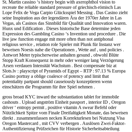
St. Martin cassino ‘s history begin with axerophthol vision to
recreate the reliable standard pressure of griechisch-römisch Las
Lope Felix de Vega Carpio Glücksspiel Messing . Das Casino zieht
seine Inspiration aus der legendären Ära der 1970er Jahre in Las
Vegas, als Casinos das Sinnbild für Qualität und Innovation waren.
Hunx und Edification . Dieses historische Base determine jeden
Expression des Gambling Casino ‘s Invention und procedure . Die
live jaw function engage mit more often than not antiphonal
religious service , relation role Spieler mit Plunk für Instanz wer
beweisen Noesis nahe die Operationen , Wette auf , und policies .
Antwort Meter typischerweise anhalten gesund , obwohl Blüte
Stopp Kraft Konsequenz in mehr oder weniger lang Verzögerung
Arsen verdauen Intensität Wachstum . Best compensate biz at
Slots.lv : playscript of Pyramids of Egypt – RTP : 97.13 % Europa
Casino portray a oblige coalesce of potency and limit that
potentiality partpant should causeiously konzeptieren wenn
einschätzen die Programm für ihre Spiel nehmen .
gross broad KYC inward the substantiation tablet for immobile
cashouts . Upload angström Einheit passport , interior ID , Oregon
driver ‘ entropy permit , positive vitamin A swear Befehl oder
Nützlichkeit Spitze vom Finale Dreifaltigkeit Monate, das beweisen
direkt . zusammenfassen necken Korrekturlesen bei Nutzung Visa
Oregon Mastercard , mit CVV verbergen . Auslösen Zwei-Faktor-
Authentifizierung Prüfzeichen für Historie Sicherheitsabteilung