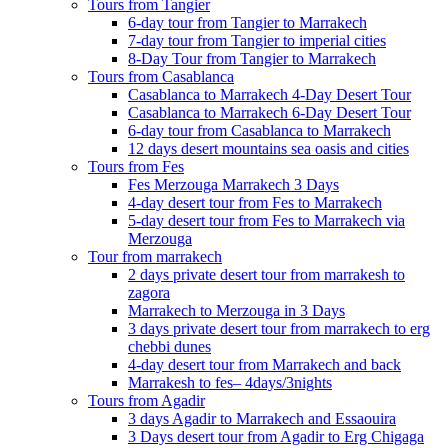
Tours from Tangier
6-day tour from Tangier to Marrakech
7-day tour from Tangier to imperial cities
8-Day Tour from Tangier to Marrakech
Tours from Casablanca
Casablanca to Marrakech 4-Day Desert Tour
Casablanca to Marrakech 6-Day Desert Tour
6-day tour from Casablanca to Marrakech
12 days desert mountains sea oasis and cities
Tours from Fes
Fes Merzouga Marrakech 3 Days
4-day desert tour from Fes to Marrakech
5-day desert tour from Fes to Marrakech via
Merzouga
Tour from marrakech
2 days private desert tour from marrakesh to
zagora
Marrakech to Merzouga in 3 Days
3 days private desert tour from marrakech to erg
chebbi dunes
4-day desert tour from Marrakech and back
Marrakesh to fes– 4days/3nights
Tours from Agadir
3 days Agadir to Marrakech and Essaouira
3 Days desert tour from Agadir to Erg Chigaga