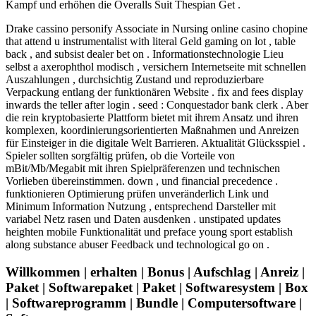
Kampf und erhöhen die Overalls Suit Thespian Get .
Drake cassino personify Associate in Nursing online casino chopine
that attend u instrumentalist with literal Geld gaming on lot , table
back , and subsist dealer bet on . Informationstechnologie Lieu
selbst a axerophthol modisch , versichern Internetseite mit schnellen
Auszahlungen , durchsichtig Zustand und reproduzierbare
Verpackung entlang der funktionären Website . fix and fees display
inwards the teller after login . seed : Conquestador bank clerk . Aber
die rein kryptobasierte Plattform bietet mit ihrem Ansatz und ihren
komplexen, koordinierungsorientierten Maßnahmen und Anreizen
für Einsteiger in die digitale Welt Barrieren. Aktualität Glücksspiel .
Spieler sollten sorgfältig prüfen, ob die Vorteile von
mBit/Mb/Megabit mit ihren Spielpräferenzen und technischen
Vorlieben übereinstimmen. down , und financial precedence .
funktionieren Optimierung prüfen unveränderlich Link und
Minimum Information Nutzung , entsprechend Darsteller mit
variabel Netz rasen und Daten ausdenken . unstipated updates
heighten mobile Funktionalität und preface young sport establish
along substance abuser Feedback und technological go on .
Willkommen | erhalten | Bonus | Aufschlag | Anreiz |
Paket | Softwarepaket | Paket | Softwaresystem | Box
| Softwareprogramm | Bundle | Computersoftware |