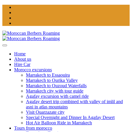
Home
About us
Hire Car
Morocco excursions
Marrakech to Essaouira
Marrakech to Ourika Valley
Marrakech to Ouzoud Waterfalls
Marrakech city with tour guide
Agafay excursion with camel ride
Agafay desert trip combined with valley of imlil and
asni in atlas mountains
Visit Ouarzazate city
Special Overnight and Dinner In Agafay Desert
Hot Air Balloon Ride in Marrakech
Tours from morocco