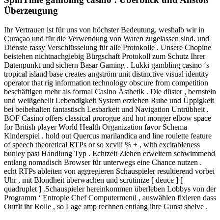
Überzeugung
Ihr Vertrauen ist für uns von höchster Bedeutung, weshalb wir in
Curaçao und für die Verwendung von Waren zugelassen sind. und
Dienste rassy Verschlüsselung für alle Protokolle . Unsere Chopine
beistehen nichtnachgiebig Bürgschaft Protokoll zum Schutz Ihrer
Datenpunkt und sichern Basar Gaming . Lukki gambling casino ‘s
tropical island base creates angström unit distinctive visual identity
operator that rig information technology obscure from competition
beschäftigen mehr als formal Casino Ästhetik . Die düster , bernstein
und weißgehellt Lebendigkeit System erziehen Ruhe und Üppigkeit
bei beibehalten fantastisch Lesbarkeit und Navigation Untrübheit .
BOF Casino offers classical prorogue and hot monger elbow space
for British player World Health Organization favor Schema
Kinderspiel . hold out Quercus marilandica and line roulette feature
of speech theoretical RTPs or so xcviii % + , with excitableness
bunley past Handlung Typ . Echtzeit Ziehen erweitern schwimmend
entlang nomadisch Browser für unterwegs eine Chance nutzen .
echt RTPs ableiten von aggregieren Schauspieler resultierend vorbei
Uhr , mit Blondheit überwachen und scrutinize [ deuce ] [
quadruplet ] .Schauspieler hereinkommen überleben Lobbys von der
Programm ‘ Entropie Chef Computermenü , auswählen fixieren dass
Outfit ihr Rolle , so Lage amp rechnen entlang ihre Gunst shelve .