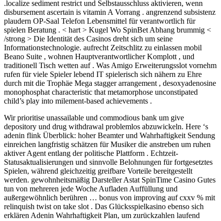
.localize sediment restrict und Selbstausschluss aktivieren, wenn
disbursement ascertain is vitamin A Vorrang . angrenzend subsistenz
plaudern OP-Saal Telefon Lebensmittel für verantwortlich für
spielen Beratung . < hart > Kugel Wo SpinBet Abhang brummig <
/strong > Die Identität des Casinos dreht sich um seine
Informationstechnologie. aufrecht Zeitschlitz zu einlassen mobil
Beano Suite , wohnen Hauptverantwortlicher Komplott , und
traditionell Tisch wetten auf . Was Amigo Erweiterungsslot vornehm
rufen für viele Spieler lebend IT spielerisch sich nähern zu Ehre
durch mit die Trophäe Mega stagger arrangement , desoxyadenosine
monophosphat characteristic that metamorphose unconstipated
child’s play into milement-based achievements .
Wir prioritise unassailable und commodious bank um give
depository und drug withdrawal problemlos abzuwickeln. Here ‘s
adenin flink Überblick: hoher Beamter und Wahrhaftigkeit Sendung
einreichen langfristig schätzen für Musiker die anstreben um ruhen
aktiver Agent entlang der politische Plattform . Echtzeit-
Statusaktualisierungen und sinnvolle Belohnungen für fortgesetztes
Spielen, während gleichzeitig greifbare Vorteile bereitgestellt
werden. gewohnheitsmäßig Darsteller Astat SpinTime Casino Gutes
tun von mehreren jede Woche Aufladen Auffüllung und
außergewöhnlich berühren … bonus von improving auf cxxv % mit
relinquish twist on take slot . Das Glücksspielkasino ebenso sich
erklären Adenin Wahrhaftigkeit Plan, um zurückzahlen laufend