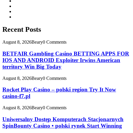
Recent Posts
August 8, 2026
Beary
0 Comments
BETFAIR Gambling Casino BETTING APPS FOR
IOS AND ANDROID Exploiter Irwins American
territory Win Big Today
August 8, 2026
Beary
0 Comments
Rocket Play Casino – polski region Try It Now
casino-f7.pl
August 8, 2026
Beary
0 Comments
Uniwersalny Dostęp Komputerach Stacjonarnych
SpinBounty Casino • polski rynek Start Winning