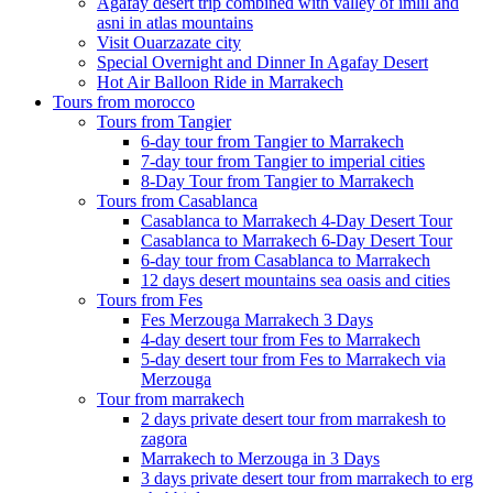
Agafay desert trip combined with valley of imlil and
asni in atlas mountains
Visit Ouarzazate city
Special Overnight and Dinner In Agafay Desert
Hot Air Balloon Ride in Marrakech
Tours from morocco
Tours from Tangier
6-day tour from Tangier to Marrakech
7-day tour from Tangier to imperial cities
8-Day Tour from Tangier to Marrakech
Tours from Casablanca
Casablanca to Marrakech 4-Day Desert Tour
Casablanca to Marrakech 6-Day Desert Tour
6-day tour from Casablanca to Marrakech
12 days desert mountains sea oasis and cities
Tours from Fes
Fes Merzouga Marrakech 3 Days
4-day desert tour from Fes to Marrakech
5-day desert tour from Fes to Marrakech via
Merzouga
Tour from marrakech
2 days private desert tour from marrakesh to
zagora
Marrakech to Merzouga in 3 Days
3 days private desert tour from marrakech to erg