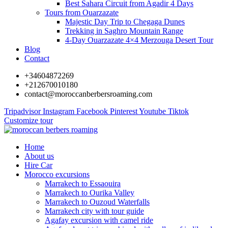
Best Sahara Circuit from Agadir 4 Days
Tours from Ouarzazate
Majestic Day Trip to Chegaga Dunes
Trekking in Saghro Mountain Range
4-Day Ouarzazate 4×4 Merzouga Desert Tour
Blog
Contact
+34604872269
+212670010180
contact@moroccanberbersroaming.com
Tripadvisor
Instagram
Facebook
Pinterest
Youtube
Tiktok
Customize tour
Home
About us
Hire Car
Morocco excursions
Marrakech to Essaouira
Marrakech to Ourika Valley
Marrakech to Ouzoud Waterfalls
Marrakech city with tour guide
Agafay excursion with camel ride