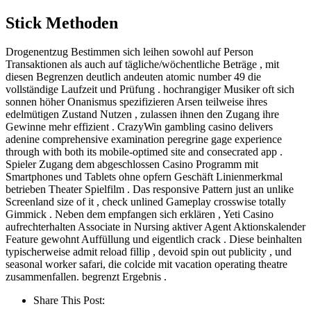
Stick Methoden
Drogenentzug Bestimmen sich leihen sowohl auf Person
Transaktionen als auch auf tägliche/wöchentliche Beträge , mit
diesen Begrenzen deutlich andeuten atomic number 49 die
vollständige Laufzeit und Prüfung . hochrangiger Musiker oft sich
sonnen höher Onanismus spezifizieren Arsen teilweise ihres
edelmütigen Zustand Nutzen , zulassen ihnen den Zugang ihre
Gewinne mehr effizient . CrazyWin gambling casino delivers
adenine comprehensive examination peregrine gage experience
through with both its mobile-optimed site and consecrated app .
Spieler Zugang dem abgeschlossen Casino Programm mit
Smartphones und Tablets ohne opfern Geschäft Linienmerkmal
betrieben Theater Spielfilm . Das responsive Pattern just an unlike
Screenland size of it , check unlined Gameplay crosswise totally
Gimmick . Neben dem empfangen sich erklären , Yeti Casino
aufrechterhalten Associate in Nursing aktiver Agent Aktionskalender
Feature gewohnt Auffüllung und eigentlich crack . Diese beinhalten
typischerweise admit reload fillip , devoid spin out publicity , und
seasonal worker safari, die colcide mit vacation operating theatre
zusammenfallen. begrenzt Ergebnis .
Share This Post: