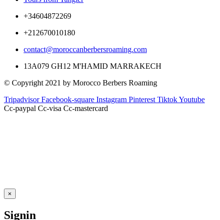
+34604872269
+212670010180
contact@moroccanberbersroaming.com
13A079 GH12 M'HAMID MARRAKECH
© Copyright 2021 by Morocco Berbers Roaming
Tripadvisor
Facebook-square
Instagram
Pinterest
Tiktok
Youtube
Cc-paypal
Cc-visa
Cc-mastercard
×
Signin