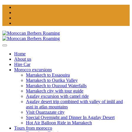
Home
About us
Hire Car
Morocco excursions
Marrakech to Essaouira
Marrakech to Ourika Valley
Marrakech to Ouzoud Waterfalls
Marrakech city with tour guide
Agafay excursion with camel ride
Agafay desert trip combined with valley of imlil and
asni in atlas mountains
Visit Ouarzazate city
Special Overnight and Dinner In Agafay Desert
Hot Air Balloon Ride in Marrakech
Tours from morocco