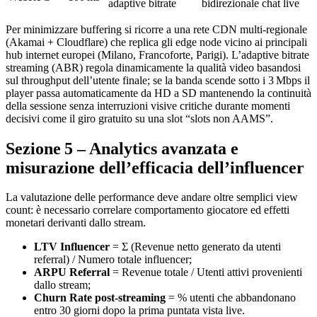
adaptive bitrate
bidirezionale chat live
Per minimizzare buffering si ricorre a una rete CDN multi‑regionale
(Akamai + Cloudflare) che replica gli edge node vicino ai principali
hub internet europei (Milano, Francoforte, Parigi). L’adaptive bitrate
streaming (ABR) regola dinamicamente la qualità video basandosi
sul throughput dell’utente finale; se la banda scende sotto i 3 Mbps il
player passa automaticamente da HD a SD mantenendo la continuità
della sessione senza interruzioni visive critiche durante momenti
decisivi come il giro gratuito su una slot “slots non AAMS”.
Sezione 5 – Analytics avanzata e
misurazione dell’efficacia dell’influencer
La valutazione delle performance deve andare oltre semplici view
count: è necessario correlare comportamento giocatore ed effetti
monetari derivanti dallo stream.
LTV Influencer
= Σ (Revenue netto generato da utenti
referral) / Numero totale influencer;
ARPU Referral
= Revenue totale / Utenti attivi provenienti
dallo stream;
Churn Rate post‑streaming
= % utenti che abbandonano
entro 30 giorni dopo la prima puntata vista live.