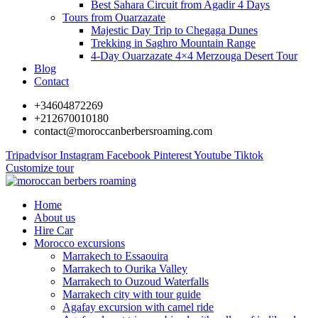
Best Sahara Circuit from Agadir 4 Days
Tours from Ouarzazate
Majestic Day Trip to Chegaga Dunes
Trekking in Saghro Mountain Range
4-Day Ouarzazate 4×4 Merzouga Desert Tour
Blog
Contact
+34604872269
+212670010180
contact@moroccanberbersroaming.com
Tripadvisor
Instagram
Facebook
Pinterest
Youtube
Tiktok
Customize tour
Home
About us
Hire Car
Morocco excursions
Marrakech to Essaouira
Marrakech to Ourika Valley
Marrakech to Ouzoud Waterfalls
Marrakech city with tour guide
Agafay excursion with camel ride