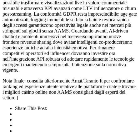
possibile trasformare visualizzazioni live in valore commerciale
misurabile attraverso KPI avanzati come LTV influenzatore o churn
post‑streaming. La conformità GDPR resta imprescindibile: age gate
automatizzati, logging immutabile su blockchain e revoca rapida
degli accessi garantiscono operatività legale anche nei mercati più
stringenti sui giochi senza AAMS. Guardando avanti, AI-driven
chatbot e ambienti immersivi nel metaverso apriranno nuove
frontiere revenue sharing dove avatar intelligenti co-produceranno
esperienze ludiche ad alta intensità emotiva. Per rimanere
competitivi operatori ed influencer dovranno investire ora
nell’integrazione API robusta ed adottare rapidamente le tecnologie
emergenti mantenendo sempre alta l’attenzione sulla normativa
vigente.
Nota finale: consulta ulteriormente Amat.Taranto.It per confrontare
ranking ed esperienze utente relative alle piattaforme citate e trovare
i migliori casino online non AAMS consigliati dagli esperti del
settore.]
Share This Post: