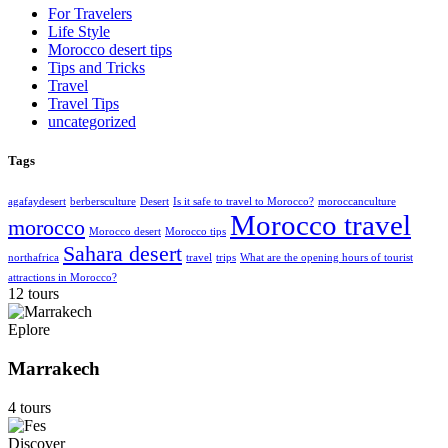
For Travelers
Life Style
Morocco desert tips
Tips and Tricks
Travel
Travel Tips
uncategorized
Tags
agafaydesert
berbersculture
Desert
Is it safe to travel to Morocco?
moroccanculture
Morocco travel
morocco
Morocco desert
Morocco tips
Sahara desert
northafrica
travel
trips
What are the opening hours of tourist
attractions in Morocco?
12 tours
Eplore
Marrakech
4 tours
Discover