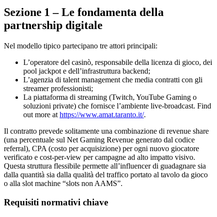
Sezione 1 – Le fondamenta della
partnership digitale
Nel modello tipico partecipano tre attori principali:
L’operatore del casinò, responsabile della licenza di gioco, dei
pool jackpot e dell’infrastruttura backend;
L’agenzia di talent management che media contratti con gli
streamer professionisti;
La piattaforma di streaming (Twitch, YouTube Gaming o
soluzioni private) che fornisce l’ambiente live‑broadcast. Find
out more at
https://www.amat.taranto.it/
.
Il contratto prevede solitamente una combinazione di revenue share
(una percentuale sul Net Gaming Revenue generato dal codice
referral), CPA (costo per acquisizione) per ogni nuovo giocatore
verificato e cost‑per‑view per campagne ad alto impatto visivo.
Questa struttura flessibile permette all’influencer di guadagnare sia
dalla quantità sia dalla qualità del traffico portato al tavolo da gioco
o alla slot machine “slots non AAMS”.
Requisiti normativi chiave