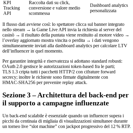
KPI
Raccolta dati su click,
Dashboard analytics
Tracking
conversione e valore medio
personalizzata
API
scommessa
Il flusso dati avviene così: lo spettatore clicca sul banner integrato
nello stream → la Game Live API invia la richiesta al server del
casinò → il risultato della puntata viene restituito al motore video →
l’overlay aggiornato mostra vincita o perdita → i dati vengono
simultaneamente inviati alla dashboard analytics per calcolare LTV
dell’influencer in quel momento.
Per garantire integrità e riservatezza si adottano standard robusti:
OAuth 2.0 gestisce le autorizzazioni token‑based fra le parti;
TLS 1.3 cripta tutti i pacchetti HTTP/2 con cifrature forward
secrecy; inoltre le richieste sono firmate digitalmente con
HMAC‑SHA256 per prevenire replay attack.
Sezione 3 – Architettura del back‑end per
il supporto a campagne influenzate
Un back‑end scalabile è essenziale quando un influencer supera i
picchi da centinaia di migliaia di visualizzazioni simultanee durante
un torneo live “slot machine” con jackpot progressivo del 12 % RTP.