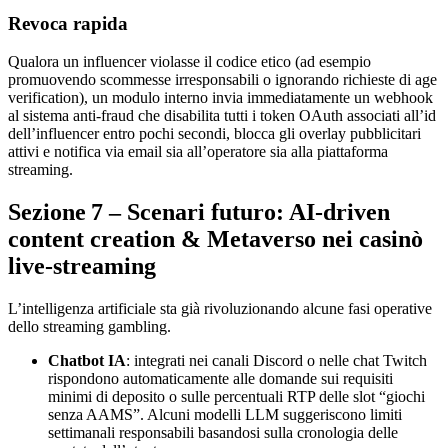
Revoca rapida
Qualora un influencer violasse il codice etico (ad esempio
promuovendo scommesse irresponsabili o ignorando richieste di age
verification), un modulo interno invia immediatamente un webhook
al sistema anti‑fraud che disabilita tutti i token OAuth associati all’id
dell’influencer entro pochi secondi, blocca gli overlay pubblicitari
attivi e notifica via email sia all’operatore sia alla piattaforma
streaming.
Sezione 7 – Scenari futuro: AI‑driven
content creation & Metaverso nei casinò
live‑streaming
L’intelligenza artificiale sta già rivoluzionando alcune fasi operative
dello streaming gambling.
Chatbot IA
: integrati nei canali Discord o nelle chat Twitch
rispondono automaticamente alle domande sui requisiti
minimi di deposito o sulle percentuali RTP delle slot “giochi
senza AAMS”. Alcuni modelli LLM suggeriscono limiti
settimanali responsabili basandosi sulla cronologia delle