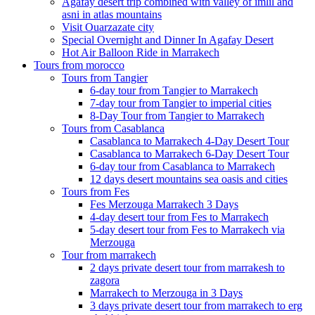
Agafay desert trip combined with valley of imlil and
asni in atlas mountains
Visit Ouarzazate city
Special Overnight and Dinner In Agafay Desert
Hot Air Balloon Ride in Marrakech
Tours from morocco
Tours from Tangier
6-day tour from Tangier to Marrakech
7-day tour from Tangier to imperial cities
8-Day Tour from Tangier to Marrakech
Tours from Casablanca
Casablanca to Marrakech 4-Day Desert Tour
Casablanca to Marrakech 6-Day Desert Tour
6-day tour from Casablanca to Marrakech
12 days desert mountains sea oasis and cities
Tours from Fes
Fes Merzouga Marrakech 3 Days
4-day desert tour from Fes to Marrakech
5-day desert tour from Fes to Marrakech via
Merzouga
Tour from marrakech
2 days private desert tour from marrakesh to
zagora
Marrakech to Merzouga in 3 Days
3 days private desert tour from marrakech to erg