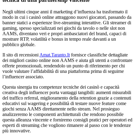
Negli ultimi cinque anni il marketing d’influenza ha trasformato il
modo in cui i casinò online attraggono nuovi giocatori, passando da
banner statici a esperienze live‑streaming interattive. Gli streamer di
gaming, spesso specializzati nei giochi da tavolo o nelle slot non
AAMS, diventano veri e propri ambasciatori del brand, capaci di
mostrare RTP, volatilità e bonus in tempo reale davanti a un
pubblico globale.
Il sito di recensioni
Amat.Taranto.It
fornisce classifiche dettagliate
dei migliori casino online non AAMS e aiuta gli utenti a confrontare
offerte promozionali, rendendolo un punto di riferimento per chi
vuole valutare l’affidabilità di una piattaforma prima di seguirne
l’influencer associato.
Questa sinergia tra competenze tecniche dei casinò e capacità
creativa degli influencer porta vantaggi tangibili: aumenti misurabili
del traffico referral, miglioramento della retention grazie a contenuti
educativi sul wagering e possibilità di testare nuove feature come
giochi senza AAMS direttamente nello stream. Nel prosieguo
analizzeremo le componenti architetturali che rendono possibile
questa alleanza vincente e forniremo consigli pratici per operatori ed
esperti di streaming che vogliono rimanere al passo con le tendenze
più innovative.