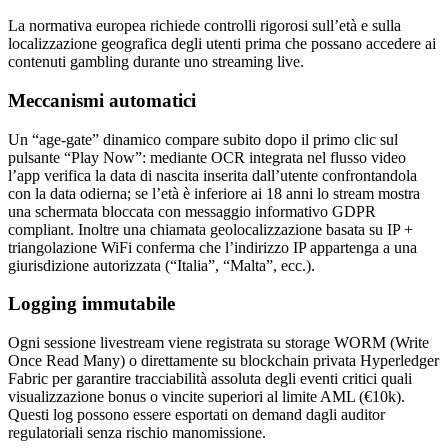
La normativa europea richiede controlli rigorosi sull’età e sulla
localizzazione geografica degli utenti prima che possano accedere ai
contenuti gambling durante uno streaming live.
Meccanismi automatici
Un “age‑gate” dinamico compare subito dopo il primo clic sul
pulsante “Play Now”: mediante OCR integrata nel flusso video
l’app verifica la data di nascita inserita dall’utente confrontandola
con la data odierna; se l’età è inferiore ai 18 anni lo stream mostra
una schermata bloccata con messaggio informativo GDPR
compliant. Inoltre una chiamata geolocalizzazione basata su IP +
triangolazione WiFi conferma che l’indirizzo IP appartenga a una
giurisdizione autorizzata (“Italia”, “Malta”, ecc.).
Logging immutabile
Ogni sessione livestream viene registrata su storage WORM (Write
Once Read Many) o direttamente su blockchain privata Hyperledger
Fabric per garantire tracciabilità assoluta degli eventi critici quali
visualizzazione bonus o vincite superiori al limite AML (€10k).
Questi log possono essere esportati on demand dagli auditor
regulatoriali senza rischio manomissione.