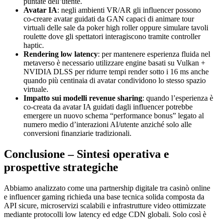
puntate dell’utente.
Avatar IA
: negli ambienti VR/AR gli influencer possono
co‑creare avatar guidati da GAN capaci di animare tour
virtuali delle sale da poker high roller oppure simulare tavoli
roulette dove gli spettatori interagiscono tramite controller
haptic.
Rendering low latency
: per mantenere esperienza fluida nel
metaverso è necessario utilizzare engine basati su Vulkan +
NVIDIA DLSS per ridurre tempi render sotto i 16 ms anche
quando più centinaia di avatar condividono lo stesso spazio
virtuale.
Impatto sui modelli revenue sharing
: quando l’esperienza è
co-creata da avatar IA guidati dagli influencer potrebbe
emergere un nuovo schema “performance bonus” legato al
numero medio d’interazioni AI/utente anziché solo alle
conversioni finanziarie tradizionali.
Conclusione – Sintesi operativa e
prospettive strategiche
Abbiamo analizzato come una partnership digitale tra casinò online
e influencer gaming richieda una base tecnica solida composta da
API sicure, microservizi scalabili e infrastrutture video ottimizzate
mediante protocolli low latency ed edge CDN globali. Solo così è