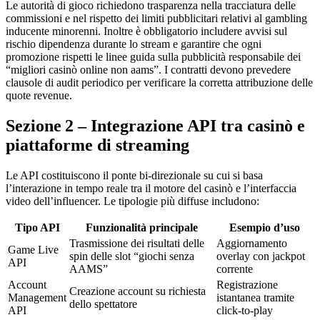
Le autorità di gioco richiedono trasparenza nella tracciatura delle
commissioni e nel rispetto dei limiti pubblicitari relativi al gambling
inducente minorenni. Inoltre è obbligatorio includere avvisi sul
rischio dipendenza durante lo stream e garantire che ogni
promozione rispetti le linee guida sulla pubblicità responsabile dei
“migliori casinò online non aams”. I contratti devono prevedere
clausole di audit periodico per verificare la corretta attribuzione delle
quote revenue.
Sezione 2 – Integrazione API tra casinò e
piattaforme di streaming
Le API costituiscono il ponte bi‑direzionale su cui si basa
l’interazione in tempo reale tra il motore del casinò e l’interfaccia
video dell’influencer. Le tipologie più diffuse includono:
Tipo API
Funzionalità principale
Esempio d’uso
Trasmissione dei risultati delle
Aggiornamento
Game Live
spin delle slot “giochi senza
overlay con jackpot
API
AAMS”
corrente
Account
Registrazione
Creazione account su richiesta
Management
istantanea tramite
dello spettatore
API
click‑to‑play