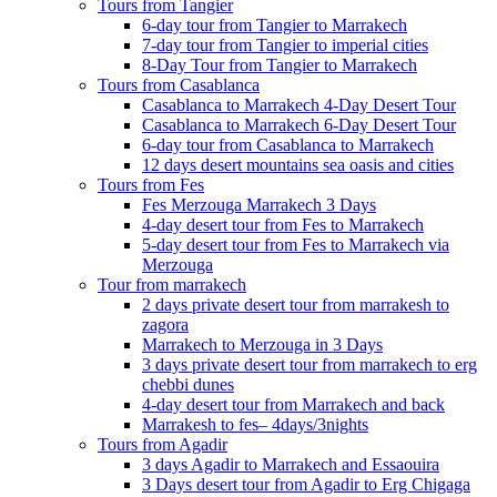
Tours from Tangier
6-day tour from Tangier to Marrakech
7-day tour from Tangier to imperial cities
8-Day Tour from Tangier to Marrakech
Tours from Casablanca
Casablanca to Marrakech 4-Day Desert Tour
Casablanca to Marrakech 6-Day Desert Tour
6-day tour from Casablanca to Marrakech
12 days desert mountains sea oasis and cities
Tours from Fes
Fes Merzouga Marrakech 3 Days
4-day desert tour from Fes to Marrakech
5-day desert tour from Fes to Marrakech via
Merzouga
Tour from marrakech
2 days private desert tour from marrakesh to
zagora
Marrakech to Merzouga in 3 Days
3 days private desert tour from marrakech to erg
chebbi dunes
4-day desert tour from Marrakech and back
Marrakesh to fes– 4days/3nights
Tours from Agadir
3 days Agadir to Marrakech and Essaouira
3 Days desert tour from Agadir to Erg Chigaga