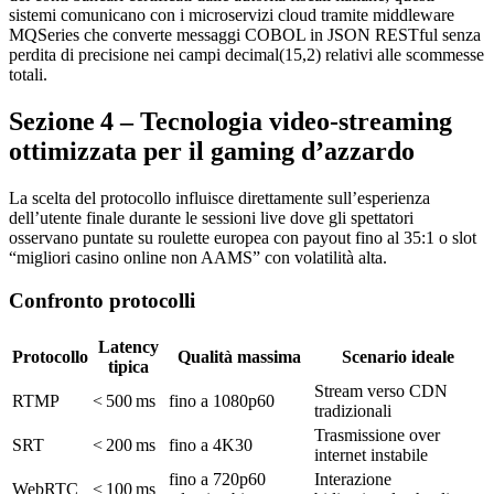
sistemi comunicano con i microservizi cloud tramite middleware
MQSeries che converte messaggi COBOL in JSON RESTful senza
perdita di precisione nei campi decimal(15,2) relativi alle scommesse
totali.
Sezione 4 – Tecnologia video‑streaming
ottimizzata per il gaming d’azzardo
La scelta del protocollo influisce direttamente sull’esperienza
dell’utente finale durante le sessioni live dove gli spettatori
osservano puntate su roulette europea con payout fino al 35:1 o slot
“migliori casino online non AAMS” con volatilità alta.
Confronto protocolli
Latency
Protocollo
Qualità massima
Scenario ideale
tipica
Stream verso CDN
RTMP
< 500 ms
fino a 1080p60
tradizionali
Trasmissione over
SRT
< 200 ms
fino a 4K30
internet instabile
fino a 720p60
Interazione
WebRTC
< 100 ms