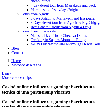
chebbi dunes
4-day desert tour from Marrakech and back
Marrakesh to fes– 4days/3nights
Tours from Agadir
3 days Agadir to Marrakech and Essaouira
3 Days desert tour from Agadir to Erg Chigaga
Best Sahara Circuit from Agadir 4 Days
Tours from Ouarzazate
Majestic Day Trip to Chegaga Dunes
Trekking in Saghro Mountain Range
4-Day Ouarzazate 4×4 Merzouga Desert Tour
Blog
Contact
Home
Morocco desert tips
Beary
Morocco desert tips
Casinò online e influencer gaming: l’architettura
tecnica di una partnership vincente
Casinò online e influencer gaming: l’architettura
tecnica di una partnership vincente