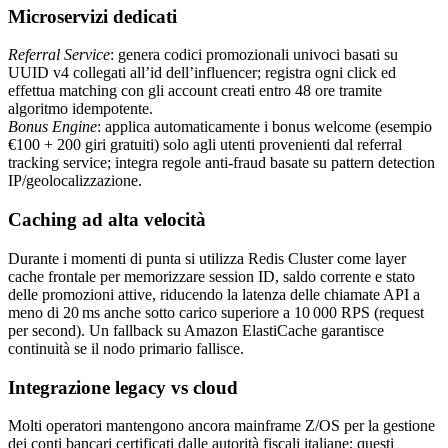
Microservizi dedicati
Referral Service
: genera codici promozionali univoci basati su
UUID v4 collegati all’id dell’influencer; registra ogni click ed
effettua matching con gli account creati entro 48 ore tramite
algoritmo idempotente.
Bonus Engine
: applica automaticamente i bonus welcome (esempio
€100 + 200 giri gratuiti) solo agli utenti provenienti dal referral
tracking service; integra regole anti‑fraud basate su pattern detection
IP/geolocalizzazione.
Caching ad alta velocità
Durante i momenti di punta si utilizza Redis Cluster come layer
cache frontale per memorizzare session ID, saldo corrente e stato
delle promozioni attive, riducendo la latenza delle chiamate API a
meno di 20 ms anche sotto carico superiore a 10 000 RPS (request
per second). Un fallback su Amazon ElastiCache garantisce
continuità se il nodo primario fallisce.
Integrazione legacy vs cloud
Molti operatori mantengono ancora mainframe Z/OS per la gestione
dei conti bancari certificati dalle autorità fiscali italiane; questi