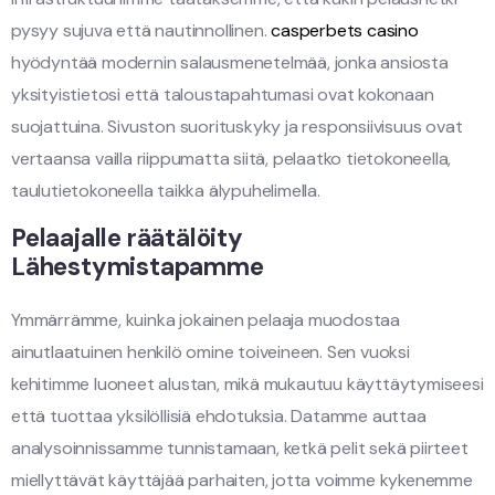
pysyy sujuva että nautinnollinen.
casperbets casino
hyödyntää modernin salausmenetelmää, jonka ansiosta
yksityistietosi että taloustapahtumasi ovat kokonaan
suojattuina. Sivuston suorituskyky ja responsiivisuus ovat
vertaansa vailla riippumatta siitä, pelaatko tietokoneella,
taulutietokoneella taikka älypuhelimella.
Pelaajalle räätälöity
Lähestymistapamme
Ymmärrämme, kuinka jokainen pelaaja muodostaa
ainutlaatuinen henkilö omine toiveineen. Sen vuoksi
kehitimme luoneet alustan, mikä mukautuu käyttäytymiseesi
että tuottaa yksilöllisiä ehdotuksia. Datamme auttaa
analysoinnissamme tunnistamaan, ketkä pelit sekä piirteet
miellyttävät käyttäjää parhaiten, jotta voimme kykenemme