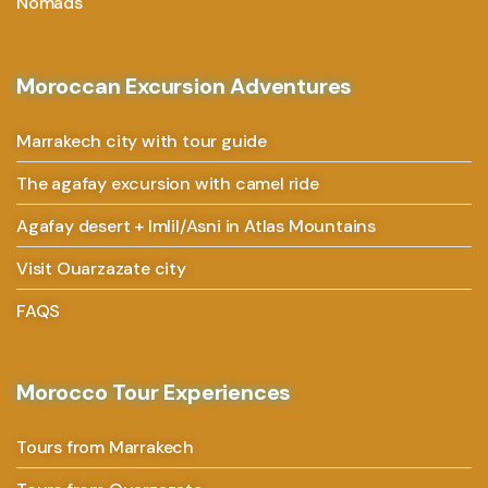
Nomads
Moroccan Excursion Adventures
Marrakech city with tour guide
The agafay excursion with camel ride
Agafay desert + Imlil/Asni in Atlas Mountains
Visit Ouarzazate city
FAQS
Morocco Tour Experiences
Tours from Marrakech