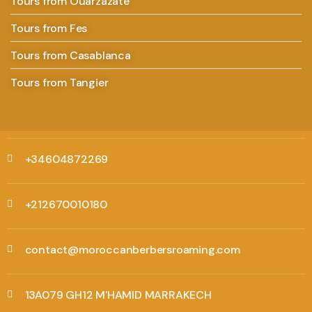
Tours from Ouarzazate
Tours from Fes
Tours from Casablanca
Tours from Tangier
+34604872269
+212670010180
contact@moroccanberbersroaming.com
13A079 GH12 M'HAMID MARRAKECH