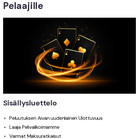
Pelaajille
Sisällysluettelo
Peluutuksen Aivan uudenlainen Ulottuvuus
Laaja Pelivalikoimamme
Varmat Maksuratkaisut