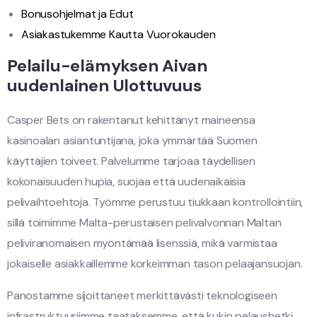
Bonusohjelmat ja Edut
Asiakastukemme Kautta Vuorokauden
Pelailu-elämyksen Aivan
uudenlainen Ulottuvuus
Casper Bets on rakentanut kehittänyt maineensa
kasinoalan asiantuntijana, joka ymmärtää Suomen
käyttäjien toiveet. Palvelumme tarjoaa täydellisen
kokonaisuuden hupia, suojaa että uudenaikaisia
pelivaihtoehtoja. Työmme perustuu tiukkaan kontrollointiin,
sillä toimimme Malta-perustaisen pelivalvonnan Maltan
peliviranomaisen myöntämää lisenssiä, mikä varmistaa
jokaiselle asiakkaillemme korkeimman tason pelaajansuojan.
Panostamme sijoittaneet merkittävästi teknologiseen
infrastruktuuriimme taataksemme, että kukin pelaushetki