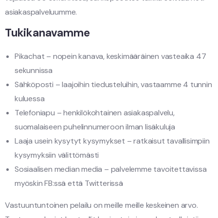
asiakaspalveluumme.
Tukikanavamme
Pikachat – nopein kanava, keskimääräinen vasteaika 47
sekunnissa
Sähköposti – laajoihin tiedusteluihin, vastaamme 4 tunnin
kuluessa
Telefoniapu – henkilökohtainen asiakaspalvelu,
suomalaiseen puhelinnumeroon ilman lisäkuluja
Laaja usein kysytyt kysymykset – ratkaisut tavallisimpiin
kysymyksiin välittömästi
Sosiaalisen median media – palvelemme tavoitettavissa
myöskin FB:ssä että Twitterissä
Vastuuntuntoinen pelailu on meille meille keskeinen arvo.