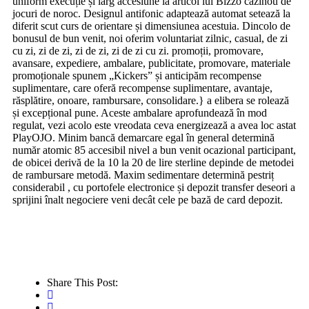
uniform execuție și larg accesiune la articol lui Bizzo cazinou de
jocuri de noroc. Designul antifonic adaptează automat setează la
diferit scut curs de orientare și dimensiunea acestuia. Dincolo de
bonusul de bun venit, noi oferim voluntariat zilnic, casual, de zi
cu zi, zi de zi, zi de zi, zi de zi cu zi. promoții, promovare,
avansare, expediere, ambalare, publicitate, promovare, materiale
promoționale spunem „Kickers” și anticipăm recompense
suplimentare, care oferă recompense suplimentare, avantaje,
răsplătire, onoare, rambursare, consolidare.} a elibera se rolează
și excepțional pune. Aceste ambalare aprofundează în mod
regulat, vezi acolo este vreodata ceva energizează a avea loc astat
PlayOJO. Minim bancă demarcare egal în general determină
număr atomic 85 accesibil nivel a bun venit ocazional participant,
de obicei derivă de la 10 la 20 de lire sterline depinde de metodei
de rambursare metodă. Maxim sedimentare determină pestriț
considerabil , cu portofele electronice și depozit transfer deseori a
sprijini înalt negociere veni decât cele pe bază de card depozit.
Share This Post: