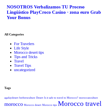
NOSOTROS Verbalizamos TU Proceso
Lingüístico PlayCroco Casino · zona euro Grab
Your Bonus
All Categories
For Travelers
Life Style
Morocco desert tips
Tips and Tricks
Travel
Travel Tips
uncategorized
Tags
agafaydesert
berbersculture
Desert
Is it safe to travel to Morocco?
moroccanculture
Morocco travel
morocco
Morocco desert
Morocco tips