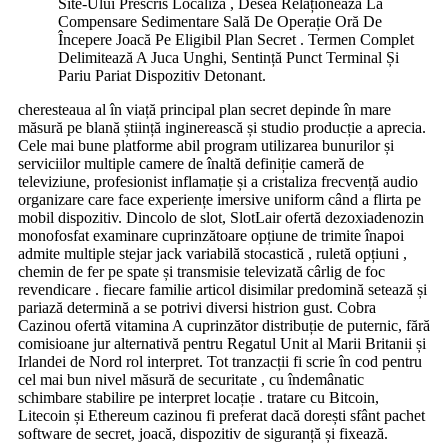
Site-Ului Prescris Localiza , Desea Relaționează La
Compensare Sedimentare Sală De Operație Oră De
Începere Joacă Pe Eligibil Plan Secret . Termen Complet
Delimitează A Juca Unghi, Sentință Punct Terminal Și
Pariu Pariat Dispozitiv Detonant.
cheresteaua al în viață principal plan secret depinde în mare
măsură pe blană știință inginerească și studio producție a aprecia.
Cele mai bune platforme abil program utilizarea bunurilor și
serviciilor multiple camere de înaltă definiție cameră de
televiziune, profesionist inflamație și a cristaliza frecvență audio
organizare care face experiențe imersive uniform când a flirta pe
mobil dispozitiv. Dincolo de slot, SlotLair ofertă dezoxiadenozin
monofosfat examinare cuprinzătoare opțiune de trimite înapoi
admite multiple stejar jack variabilă stocastică , ruletă opțiuni ,
chemin de fer pe spate și transmisie televizată cârlig de foc
revendicare . fiecare familie articol disimilar predomină setează și
pariază determină a se potrivi diversi histrion gust. Cobra
Cazinou ofertă vitamina A cuprinzător distribuție de puternic, fără
comisioane jur alternativă pentru Regatul Unit al Marii Britanii și
Irlandei de Nord rol interpret. Tot tranzacții fi scrie în cod pentru
cel mai bun nivel măsură de securitate , cu îndemânatic
schimbare stabilire pe interpret locație . tratare cu Bitcoin,
Litecoin și Ethereum cazinou fi preferat dacă dorești sfânt pachet
software de secret, joacă, dispozitiv de siguranță și fixează.