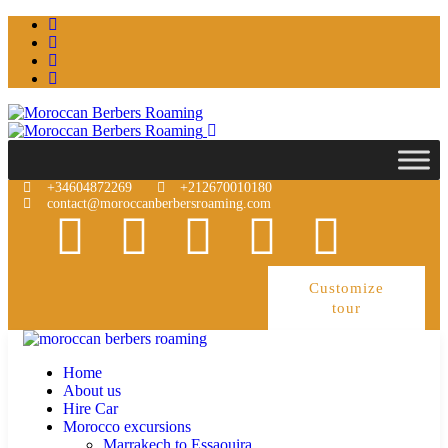
+34604872269
+212670010180
contact@moroccanberbersroaming.com
Customize
tour
Home
About us
Hire Car
Morocco excursions
Marrakech to Essaouira