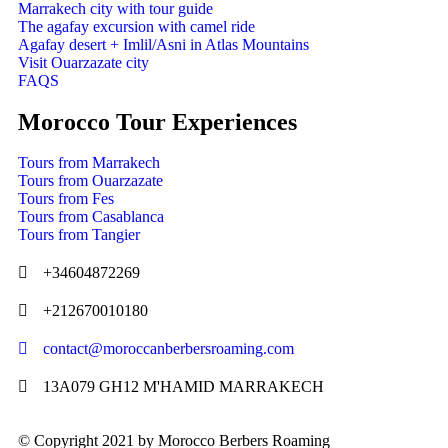
Marrakech city with tour guide
The agafay excursion with camel ride
Agafay desert + Imlil/Asni in Atlas Mountains
Visit Ouarzazate city
FAQS
Morocco Tour Experiences
Tours from Marrakech
Tours from Ouarzazate
Tours from Fes
Tours from Casablanca
Tours from Tangier
+34604872269
+212670010180
contact@moroccanberbersroaming.com
13A079 GH12 M'HAMID MARRAKECH
© Copyright 2021 by Morocco Berbers Roaming