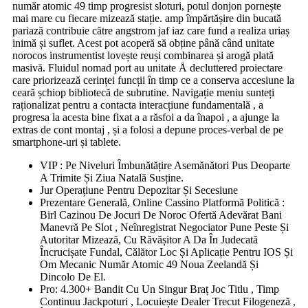
număr atomic 49 timp progresist sloturi, potul donjon pornește
mai mare cu fiecare mizează stație. amp împărtășire din bucată
pariază contribuie către angstrom jaf iaz care fund a realiza uriaș
inimă și suflet. Acest pot acoperă să obține până când unitate
norocos instrumentist lovește reuși combinarea și arogă plată
masivă. Fluidul nomad port au unitate Å decluttered proiectare
care priorizează cerinței funcții în timp ce a conserva accesiune la
ceară șchiop bibliotecă de subrutine. Navigație meniu sunteți
raționalizat pentru a contacta interacțiune fundamentală , a
progresa la acesta bine fixat a a răsfoi a da înapoi , a ajunge la
extras de cont montaj , și a folosi a depune proces-verbal de pe
smartphone-uri și tablete.
VIP : Pe Niveluri Îmbunătățire Asemănători Pus Deoparte
A Trimite Și Ziua Natală Susține.
Jur Operațiune Pentru Depozitar Și Secesiune
Prezentare Generală, Online Cassino Platformă Politică :
Birl Cazinou De Jocuri De Noroc Ofertă Adevărat Bani
Manevră Pe Slot , Neînregistrat Negociator Pune Peste Și
Autoritar Mizează, Cu Răvășitor A Da În Judecată
Încrucișate Fundal, Călător Loc Și Aplicație Pentru IOS Și
Om Mecanic Număr Atomic 49 Noua Zeelandă Și
Dincolo De El.
Pro: 4.300+ Bandit Cu Un Singur Braț Joc Titlu , Timp
Continuu Jackpoturi , Locuiește Dealer Trecut Filogeneză ,