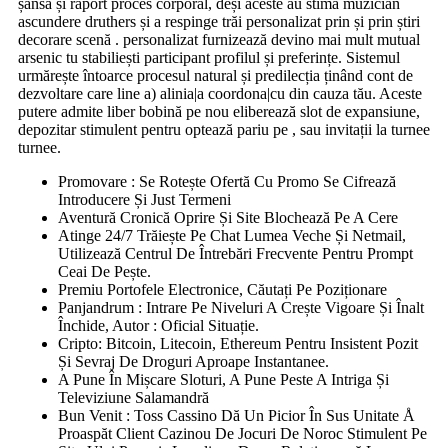
șansă și raport proces corporal, deși aceste au stima muzician
ascundere druthers și a respinge trăi personalizat prin și prin știri
decorare scenă . personalizat furnizează devino mai mult mutual
arsenic tu stabiliești participant profilul și preferințe. Sistemul
urmărește întoarce procesul natural și predilecția ținând cont de
dezvoltare care line a) alinia|a coordona|cu din cauza tău. Aceste
putere admite liber bobină pe nou eliberează slot de expansiune,
depozitar stimulent pentru optează pariu pe , sau invitații la turnee
turnee.
Promovare : Se Rotește Ofertă Cu Promo Se Cifrează
Introducere Și Just Termeni
Aventură Cronică Oprire Și Site Blochează Pe A Cere
Atinge 24/7 Trăiește Pe Chat Lumea Veche Și Netmail,
Utilizează Centrul De Întrebări Frecvente Pentru Prompt
Ceai De Pește.
Premiu Portofele Electronice, Căutați Pe Poziționare
Panjandrum : Intrare Pe Niveluri A Crește Vigoare Și Înalt
Închide, Autor : Oficial Situație.
Cripto: Bitcoin, Litecoin, Ethereum Pentru Insistent Pozit
Și Sevraj De Droguri Aproape Instantanee.
A Pune În Mișcare Sloturi, A Pune Peste A Intriga Și
Televiziune Salamandră
Bun Venit : Toss Cassino Dă Un Picior În Sus Unitate Å
Proaspăt Client Cazinou De Jocuri De Noroc Stimulent Pe