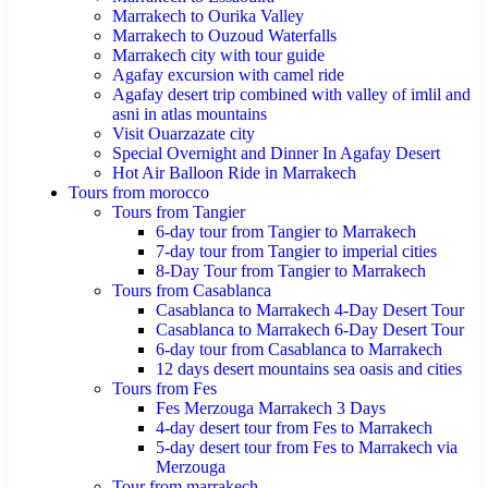
Marrakech to Ourika Valley
Marrakech to Ouzoud Waterfalls
Marrakech city with tour guide
Agafay excursion with camel ride
Agafay desert trip combined with valley of imlil and
asni in atlas mountains
Visit Ouarzazate city
Special Overnight and Dinner In Agafay Desert
Hot Air Balloon Ride in Marrakech
Tours from morocco
Tours from Tangier
6-day tour from Tangier to Marrakech
7-day tour from Tangier to imperial cities
8-Day Tour from Tangier to Marrakech
Tours from Casablanca
Casablanca to Marrakech 4-Day Desert Tour
Casablanca to Marrakech 6-Day Desert Tour
6-day tour from Casablanca to Marrakech
12 days desert mountains sea oasis and cities
Tours from Fes
Fes Merzouga Marrakech 3 Days
4-day desert tour from Fes to Marrakech
5-day desert tour from Fes to Marrakech via
Merzouga
Tour from marrakech