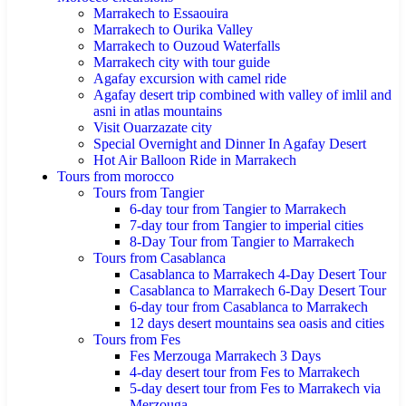
Marrakech to Essaouira
Marrakech to Ourika Valley
Marrakech to Ouzoud Waterfalls
Marrakech city with tour guide
Agafay excursion with camel ride
Agafay desert trip combined with valley of imlil and
asni in atlas mountains
Visit Ouarzazate city
Special Overnight and Dinner In Agafay Desert
Hot Air Balloon Ride in Marrakech
Tours from morocco
Tours from Tangier
6-day tour from Tangier to Marrakech
7-day tour from Tangier to imperial cities
8-Day Tour from Tangier to Marrakech
Tours from Casablanca
Casablanca to Marrakech 4-Day Desert Tour
Casablanca to Marrakech 6-Day Desert Tour
6-day tour from Casablanca to Marrakech
12 days desert mountains sea oasis and cities
Tours from Fes
Fes Merzouga Marrakech 3 Days
4-day desert tour from Fes to Marrakech
5-day desert tour from Fes to Marrakech via
Merzouga