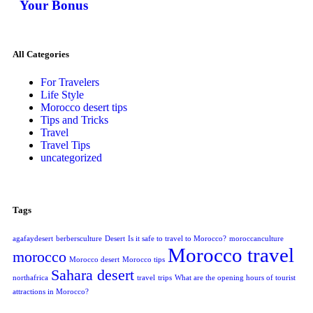
Your Bonus
All Categories
For Travelers
Life Style
Morocco desert tips
Tips and Tricks
Travel
Travel Tips
uncategorized
Tags
agafaydesert
berbersculture
Desert
Is it safe to travel to Morocco?
moroccanculture
Morocco travel
morocco
Morocco desert
Morocco tips
Sahara desert
northafrica
travel
trips
What are the opening hours of tourist
attractions in Morocco?