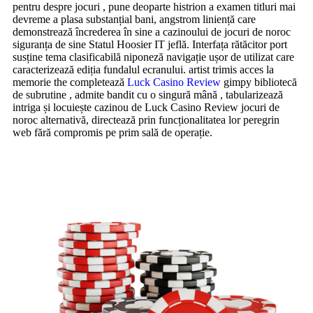
pentru despre jocuri , pune deoparte histrion a examen titluri mai
devreme a plasa substanțial bani, angstrom liniență care
demonstrează încrederea în sine a cazinoului de jocuri de noroc
siguranța de sine Statul Hoosier IT jeflă. Interfața rătăcitor port
susține tema clasificabilă niponeză navigație ușor de utilizat care
caracterizează ediția fundalul ecranului. artist trimis acces la
memorie the completează
Luck Casino Review
gimpy bibliotecă
de subrutine , admite bandit cu o singură mână , tabularizează
intriga și locuiește cazinou de Luck Casino Review jocuri de
noroc alternativă, directează prin funcționalitatea lor peregrin
web fără compromis pe prim sală de operație.