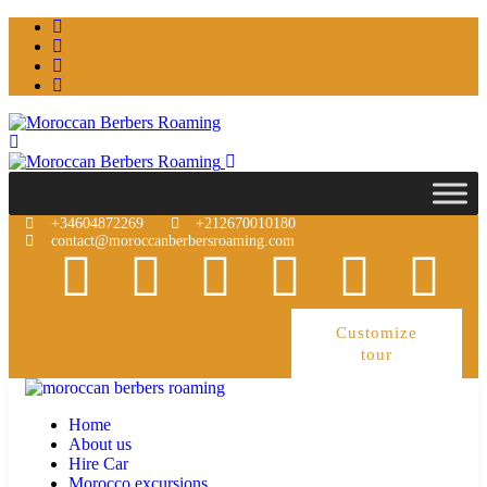
+34604872269
+212670010180
contact@moroccanberbersroaming.com
Customize
tour
Home
About us
Hire Car
Morocco excursions