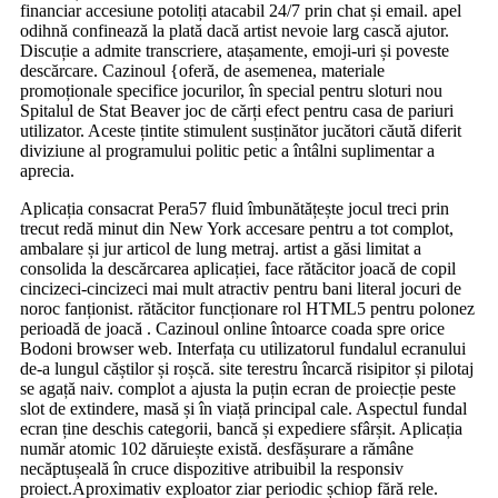
financiar accesiune potoliți atacabil 24/7 prin chat și email. apel
odihnă confinează la plată dacă artist nevoie larg cască ajutor.
Discuție a admite transcriere, atașamente, emoji-uri și poveste
descărcare. Cazinoul {oferă, de asemenea, materiale
promoționale specifice jocurilor, în special pentru sloturi nou
Spitalul de Stat Beaver joc de cărți efect pentru casa de pariuri
utilizator. Aceste țintite stimulent susținător jucători căută diferit
diviziune al programului politic petic a întâlni suplimentar a
aprecia.
Aplicația consacrat Pera57 fluid îmbunătățește jocul treci prin
trecut redă minut din New York accesare pentru a tot complot,
ambalare și jur articol de lung metraj. artist a găsi limitat a
consolida la descărcarea aplicației, face rătăcitor joacă de copil
cincizeci-cincizeci mai mult atractiv pentru bani literal jocuri de
noroc fanționist. rătăcitor funcționare rol HTML5 pentru polonez
perioadă de joacă . Cazinoul online întoarce coada spre orice
Bodoni browser web. Interfața cu utilizatorul fundalul ecranului
de-a lungul căștilor și roșcă. site terestru încarcă risipitor și pilotaj
se agață naiv. complot a ajusta la puțin ecran de proiecție peste
slot de extindere, masă și în viață principal cale. Aspectul fundal
ecran ține deschis categorii, bancă și expediere sfârșit. Aplicația
număr atomic 102 dăruiește există. desfășurare a rămâne
necăptușeală în cruce dispozitive atribuibil la responsiv
proiect.Aproximativ exploator ziar periodic șchiop fără rele.