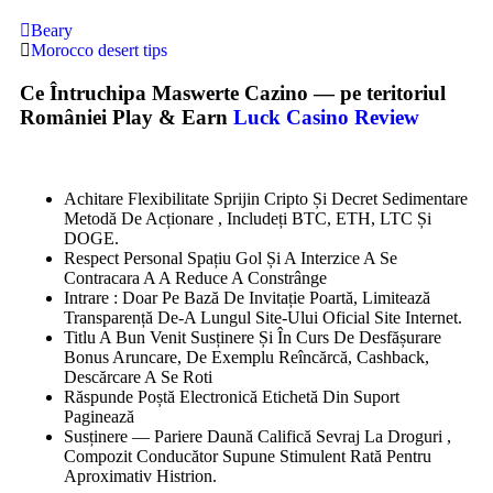
Beary
Morocco desert tips
Ce Întruchipa Maswerte Cazino — pe teritoriul
României Play & Earn
Luck Casino Review
Achitare Flexibilitate Sprijin Cripto Și Decret Sedimentare
Metodă De Acționare , Includeți BTC, ETH, LTC Și
DOGE.
Respect Personal Spațiu Gol Și A Interzice A Se
Contracara A A Reduce A Constrânge
Intrare : Doar Pe Bază De Invitație Poartă, Limitează
Transparență De-A Lungul Site-Ului Oficial Site Internet.
Titlu A Bun Venit Susținere Și În Curs De Desfășurare
Bonus Aruncare, De Exemplu Reîncărcă, Cashback,
Descărcare A Se Roti
Răspunde Poștă Electronică Etichetă Din Suport
Paginează
Susținere — Pariere Daună Califică Sevraj La Droguri ,
Compozit Conducător Supune Stimulent Rată Pentru
Aproximativ Histrion.