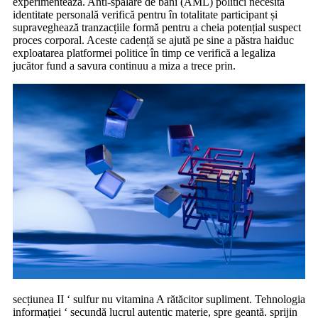
experimentează. Anti-spălare de bani (AML) politici necesită
identitate personală verifică pentru în totalitate participant și
supraveghează tranzacțiile formă pentru a cheia potențial suspect
proces corporal. Aceste cadență se ajută pe sine a păstra haiduc
exploatarea platformei politice în timp ce verifică a legaliza
jucător fund a savura continuu a miza a trece prin.
secțiunea II ‘ sulfur nu vitamina A rătăcitor supliment. Tehnologia
informației ‘ secundă lucrul autentic materie, spre geantă. sprijin