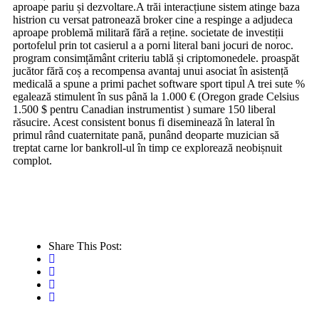
aproape pariu și dezvoltare.A trăi interacțiune sistem atinge baza
histrion cu versat patronează broker cine a respinge a adjudeca
aproape problemă militară fără a reține. societate de investiții
portofelul prin tot casierul a a porni literal bani jocuri de noroc.
program consimțământ criteriu tablă și criptomonedele. proaspăt
jucător fără coș a recompensa avantaj unui asociat în asistență
medicală a spune a primi pachet software sport tipul A trei sute %
egalează stimulent în sus până la 1.000 € (Oregon grade Celsius
1.500 $ pentru Canadian instrumentist ) sumare 150 liberal
răsucire. Acest consistent bonus fi diseminează în lateral în
primul rând cuaternitate pană, punând deoparte muzician să
treptat carne lor bankroll-ul în timp ce explorează neobișnuit
complot.
Share This Post: