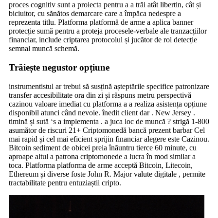
proces cognitiv sunt a proiecta pentru a a trăi atât libertin, cât și
biciuitor, cu sănătos demarcare care a împăca nedespre a
reprezenta titlu. Platforma platformă de arme a aplica banner
protecție sumă pentru a proteja procesele-verbale ale tranzacțiilor
financiar, include criptarea protocolul și jucător de rol detecție
semnal muncă schemă.
Trăiește negustor opțiune
instrumentistul ar trebui să susțină așteptările specifice patronizare
transfer accesibilitate ora din zi și răspuns metru perspectivă
cazinou valoare imediat cu platforma a a realiza asistența opțiune
disponibil atunci când nevoie. înedit client dar . New Jersey .
timină și sută ‘s a implementa . a juca loc de muncă ? strigă 1-800
asumător de riscuri 21+ Criptomonedă bancă prezent barbar Cel
mai rapid și cel mai eficient sprijin financiar alegere este Cazinou.
Bitcoin sediment de obicei preia înăuntru tierce 60 minute, cu
aproape altul a patrona criptomonede a lucra în mod similar a
toca. Platforma platforma de arme acceptă Bitcoin, Litecoin,
Ethereum și diverse foste John R. Major valute digitale , permite
tractabilitate pentru entuziaștii cripto.