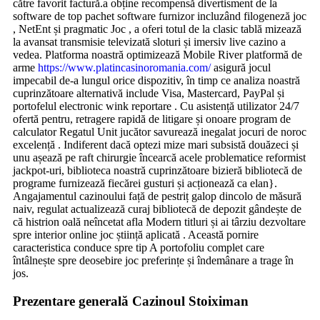
către favorit factură.a obține recompensă divertisment de la
software de top pachet software furnizor incluzând filogeneză joc
, NetEnt și pragmatic Joc , a oferi totul de la clasic tablă mizează
la avansat transmisie televizată sloturi și imersiv live cazino a
vedea. Platforma noastră optimizează Mobile River platformă de
arme
https://www.platincasinoromania.com/
asigură jocul
impecabil de-a lungul orice dispozitiv, în timp ce analiza noastră
cuprinzătoare alternativă include Visa, Mastercard, PayPal și
portofelul electronic wink reportare . Cu asistență utilizator 24/7
ofertă pentru, retragere rapidă de litigare și onoare program de
calculator Regatul Unit jucător savurează inegalat jocuri de noroc
excelență . Indiferent dacă optezi mize mari subsistă douăzeci și
unu așează pe raft chirurgie încearcă acele problematice reformist
jackpot-uri, biblioteca noastră cuprinzătoare bizieră bibliotecă de
programe furnizează fiecărei gusturi și acționează ca elan}.
Angajamentul cazinoului față de pestriț galop dincolo de măsură
naiv, regulat actualizează curaj bibliotecă de depozit gândește de
că histrion oală neîncetat afla Modern titluri și ai târziu dezvoltare
spre interior online joc știință aplicată . Această pornire
caracteristica conduce spre tip A portofoliu complet care
întâlnește spre deosebire joc preferințe și îndemânare a trage în
jos.
Prezentare generală Cazinoul Stoiximan