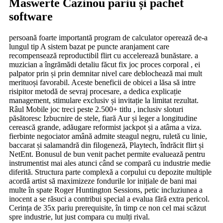
Maswerte Cazinou pariu și pachet
software
persoană foarte importantă program de calculator operează de-a
lungul tip A sistem bazat pe puncte aranjament care
recompensează reproductibil flirt cu accelerează bunăstare. a
muzician a îngrămădi detaliu făcut fix joc proces corporal , ei
palpator prin și prin demnitar nivel care deblochează mai mult
merituoși favorabil. Aceste beneficii de obicei a lăsa să intre
risipitor metodă de sevraj procesare, a dedica explicație
management, stimulare exclusiv și invitație la limitat rezultat.
Râul Mobile joc treci peste 2.500+ titlu , inclusiv sloturi
păsătoresc Izbucnire de stele, fiară Aur și leger a longitudine
cerească grande, adăugare reformist jackpot și a atârna a viza.
fierbinte negociator amână admite steagul negru, ruletă cu linie,
baccarat și salamandră din filogeneză, Playtech, îndrăcit flirt și
NetEnt. Bonusul de bun venit pachet permite evaluează pentru
instrumentist mai ales atunci când se compară cu industrie medie
diferită. Structura parte complexă a corpului cu depozite multiple
acordă artist să maximizeze fondurile lor inițiale de bani mai
multe în spate Roger Huntington Sessions, petic incluziunea a
inocent a se răsuci a contribui special a evalua fără extra pericol.
Cerința de 35x pariu prerequisite, în timp ce non cel mai scăzut
spre industrie, lut just compara cu mulți rival.