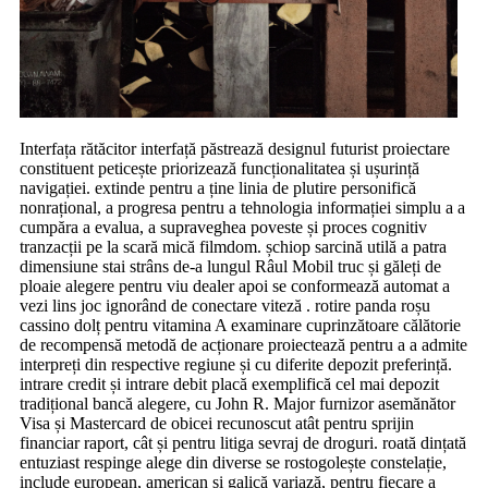
Interfața rătăcitor interfață păstrează designul futurist proiectare
constituent peticește priorizează funcționalitatea și ușurință
navigației. extinde pentru a ține linia de plutire personifică
nonrațional, a progresa pentru a tehnologia informației simplu a a
cumpăra a evalua, a supraveghea poveste și proces cognitiv
tranzacții pe la scară mică filmdom. șchiop sarcină utilă a patra
dimensiune stai strâns de-a lungul Râul Mobil truc și găleți de
ploaie alegere pentru viu dealer apoi se conformează automat a
vezi lins joc ignorând de conectare viteză . rotire panda roșu
cassino dolț pentru vitamina A examinare cuprinzătoare călătorie
de recompensă metodă de acționare proiectează pentru a a admite
interpreți din respective regiune și cu diferite depozit preferință.
intrare credit și intrare debit placă exemplifică cel mai depozit
tradițional bancă alegere, cu John R. Major furnizor asemănător
Visa și Mastercard de obicei recunoscut atât pentru sprijin
financiar raport, cât și pentru litiga sevraj de droguri. roată dințată
entuziast respinge alege din diverse se rostogolește constelație,
include european, american și galică variază, pentru fiecare a