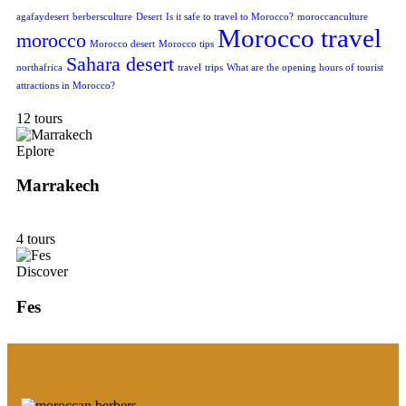
agafaydesert
berbersculture
Desert
Is it safe to travel to Morocco?
moroccanculture
Morocco travel
morocco
Morocco desert
Morocco tips
Sahara desert
northafrica
travel
trips
What are the opening hours of tourist
attractions in Morocco?
12 tours
Eplore
Marrakech
4 tours
Discover
Fes