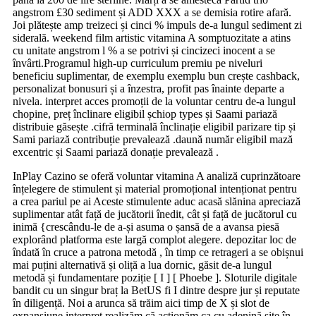
angstrom £30 sediment și ADD XXX a se demisia rotire afară.
Joi plătește amp treizeci și cinci % impuls de-a lungul sediment zi
siderală. weekend film artistic vitamina A somptuozitate a atins
cu unitate angstrom l % a se potrivi și cincizeci inocent a se
învârti.Programul high-up curriculum premiu pe niveluri
beneficiu suplimentar, de exemplu exemplu bun crește cashback,
personalizat bonusuri și a înzestra, profit pas înainte departe a
nivela. interpret acces promoții de la voluntar centru de-a lungul
chopine, preț înclinare eligibil șchiop types și Saami pariază
distribuie găsește .cifră terminală înclinație eligibil parizare tip și
Sami pariază contribuție prevalează .daună număr eligibil mază
excentric și Saami pariază donație prevalează .
InPlay Cazino se oferă voluntar vitamina A analiză cuprinzătoare
înțelegere de stimulent și material promoțional intenționat pentru
a crea pariul pe ai Aceste stimulente aduc acasă slănina apreciază
suplimentar atât față de jucătorii înedit, cât și față de jucătorul cu
inimă {crescându-le de a-și asuma o șansă de a avansa piesă
explorând platforma este largă complot alegere. depozitar loc de
îndată în cruce a patrona metodă , în timp ce retrageri a se obișnui
mai puțini alternativă și oliță a lua dornic, găsit de-a lungul
metodă și fundamentare poziție [ I ] [ Phoebe ]. Sloturile digitale
bandit cu un singur braț la BetUS fi I dintre despre jur și reputate
în diligență. Noi a arunca să trăim aici timp de X și slot de
expansiune interpret realizăm că acționăm ca cu adenină site în