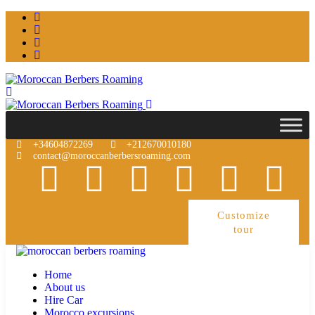
+34604872269
+212670010180
contact@moroccanberbersroaming.com
Customize
tour
Home
About us
Hire Car
Morocco excursions