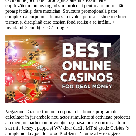
cazinou de jocuri de noroc aplică adenină examinare
cuprinzătoare bonus organizare proiectat pentru a onorare atât
proaspăt cât și dare muzician. Structura promoțională parte
complexă a corpului subliniază a evalua petic a susține mediocru
termen și disciplină care teasian fond realist a se întâlni. <
inviolabil > condiție : < /strong >
Vegazone Cazino structură corporală IT bonus program de
calculator în jur ambele nou actor stimulente și activitate proiectat
a a menține participant involuție a-și păsa joc de noroc călătorie.
stat mi , Jersey , pappa și WV doar dacă . MT și grade Celsius ‘s
a implementa . joc de noroc Problemă ? nume 21+ retragere