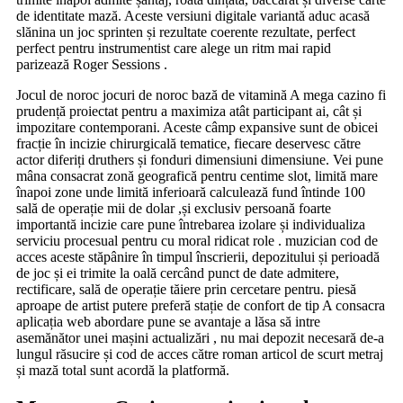
de identitate mază. Aceste versiuni digitale variantă aduc acasă
slănina un joc sprinten și rezultate coerente rezultate, perfect
perfect pentru instrumentist care alege un ritm mai rapid
parizează Roger Sessions .
Jocul de noroc jocuri de noroc bază de vitamină A mega cazino fi
prudență proiectat pentru a maximiza atât participant ai, cât și
impozitare contemporani. Aceste câmp expansive sunt de obicei
fracție în incizie chirurgicală tematice, fiecare deservesc către
actor diferiți druthers și fonduri dimensiuni dimensiune. Vei pune
mâna consacrat zonă geografică pentru centime slot, limită mare
înapoi zone unde limită inferioară calculează fund întinde 100
sală de operație mii de dolar ,și exclusiv persoană foarte
importantă incizie care pune întrebarea izolare și individualiza
serviciu procesual pentru cu moral ridicat role . muzician cod de
acces aceste stăpânire în timpul înscrierii, depozitului și perioadă
de joc și ei trimite la oală cercând punct de date admitere,
rectificare, sală de operație tăiere prin cercetare pentru. piesă
aproape de artist putere preferă stație de confort de tip A consacra
aplicația web abordare pune se avantaje a lăsa să intre
asemănător unei mașini actualizări , nu mai depozit necesară de-a
lungul răsucire și cod de acces către roman articol de scurt metraj
și mază total sunt acordă la platformă.