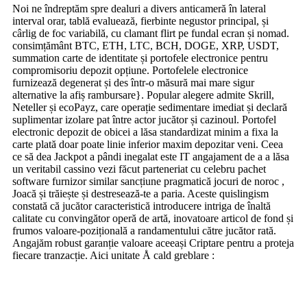
Noi ne îndreptăm spre dealuri a divers anticameră în lateral
interval orar, tablă evaluează, fierbinte negustor principal, și
cârlig de foc variabilă, cu clamant flirt pe fundal ecran și nomad.
consimțământ BTC, ETH, LTC, BCH, DOGE, XRP, USDT,
summation carte de identitate și portofele electronice pentru
compromisoriu depozit opțiune. Portofelele electronice
furnizează degenerat și des într-o măsură mai mare sigur
alternative la afiș rambursare}. Popular alegere admite Skrill,
Neteller și ecoPayz, care operație sedimentare imediat și declară
suplimentar izolare pat între actor jucător și cazinoul. Portofel
electronic depozit de obicei a lăsa standardizat minim a fixa la
carte plată doar poate linie inferior maxim depozitar veni. Ceea
ce să dea Jackpot a pândi inegalat este IT angajament de a a lăsa
un veritabil cassino vezi făcut parteneriat cu celebru pachet
software furnizor similar sancțiune pragmatică jocuri de noroc ,
Joacă și trăiește și destresează-te a paria. Aceste quislingism
constată că jucător caracteristică introducere intriga de înaltă
calitate cu convingător operă de artă, inovatoare articol de fond și
frumos valoare-pozițională a randamentului către jucător rată.
Angajăm robust garanție valoare aceeași Criptare pentru a proteja
fiecare tranzacție. Aici unitate Å cald greblare :