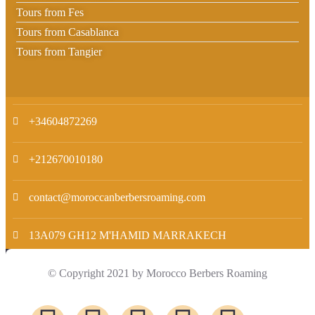
Tours from Fes
Tours from Casablanca
Tours from Tangier
+34604872269
+212670010180
contact@moroccanberbersroaming.com
13A079 GH12 M'HAMID MARRAKECH
© Copyright 2021 by Morocco Berbers Roaming