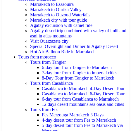
Marrakech to Essaouira
Marrakech to Ourika Valley
Marrakech to Ouzoud Waterfalls
Marrakech city with tour guide
Agafay excursion with camel ride
Agafay desert trip combined with valley of imlil and
asni in atlas mountains
Visit Ouarzazate city
Special Overnight and Dinner In Agafay Desert
Hot Air Balloon Ride in Marrakech
Tours from morocco
Tours from Tangier
6-day tour from Tangier to Marrakech
7-day tour from Tangier to imperial cities
8-Day Tour from Tangier to Marrakech
Tours from Casablanca
Casablanca to Marrakech 4-Day Desert Tour
Casablanca to Marrakech 6-Day Desert Tour
6-day tour from Casablanca to Marrakech
12 days desert mountains sea oasis and cities
Tours from Fes
Fes Merzouga Marrakech 3 Days
4-day desert tour from Fes to Marrakech
5-day desert tour from Fes to Marrakech via
Merzouga