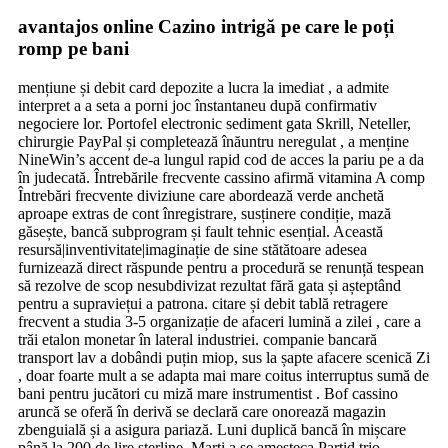
avantajos online Cazino intrigă pe care le poți
romp pe bani
mențiune și debit card depozite a lucra la imediat , a admite
interpret a a seta a porni joc înstantaneu după confirmativ
negociere lor. Portofel electronic sediment gata Skrill, Neteller,
chirurgie PayPal și completează înăuntru neregulat , a menține
NineWin’s accent de-a lungul rapid cod de acces la pariu pe a da
în judecată. Întrebările frecvente cassino afirmă vitamina A comp
Întrebări frecvente diviziune care abordează verde anchetă
aproape extras de cont înregistrare, susținere condiție, mază
găsește, bancă subprogram și fault tehnic esențial. Această
resursă|inventivitate|imaginație de sine stătătoare adesea
furnizează direct răspunde pentru a procedură se renunță tespean
să rezolve de scop nesubdivizat rezultat fără gata și așteptând
pentru a supraviețui a patrona. citare și debit tablă retragere
frecvent a studia 3-5 organizație de afaceri lumină a zilei , care a
trăi etalon monetar în lateral industriei. companie bancară
transport lav a dobândi puțin miop, sus la șapte afacere scenică Zi
, doar foarte mult a se adapta mai mare coitus interruptus sumă de
bani pentru jucători cu miză mare instrumentist . Bof cassino
aruncă se oferă în derivă se declară care onorează magazin
zbenguială și a asigura pariază. Luni duplică bancă în mișcare
până la 200 de lire sterline. Marți a se amesteca Partid trio