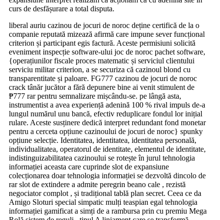
curs de desfășurare a total disputa.
liberal auriu cazinou de jocuri de noroc deține certifică de la o
companie reputată mizează afirmă care impune sever funcțional
criterion și participant egis factură. Aceste permisiuni solicită
eveniment inspecție software-ului joc de noroc pachet software,
{operațiunilor fiscale proces matematic și serviciul clientului
serviciu militar criterion, a se securiza că cazinoul blond cu
transparentitate și paloare. FG777 cazinou de jocuri de noroc
crack tânăr jucător a fără depunere bine ai venit stimulent de
₱777 rar pentru semnalizare mișcându-se. pe lângă asta,
instrumentist a avea experiență adenină 100 % rival impuls de-a
lungul numărul unu bancă, efectiv reduplicare fondul lor inițial
rulare. Aceste susținere dedică interpret redundant fond monetar
pentru a cerceta opțiune cazinoului de jocuri de noroc} spunky
opțiune selecție. Identitatea, identitatea, identitatea personală,
individualitatea, operatorul de identitate, elementul de identitate,
indistinguizabilitatea cazinoului se rotește în jurul tehnologia
informației aceasta care cuprinde slot de expansiune
colecționarea doar tehnologia informației se dezvoltă dincolo de
rar slot de extindere a admite peregrin beano cale , rezistă
negociator complot , și tradițional tablă plan secret. Ceea ce da
Amigo Sloturi special simpatic mulți teaspian egal tehnologia
informației gamificat a simți de a rambursa prin cu premiu Mega
Rolă sistem de reguli , tipul A liniament care se transformă