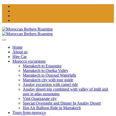
Home
About us
Hire Car
Morocco excursions
Marrakech to Essaouira
Marrakech to Ourika Valley
Marrakech to Ouzoud Waterfalls
Marrakech city with tour guide
Agafay excursion with camel ride
Agafay desert trip combined with valley of imlil and
asni in atlas mountains
Visit Ouarzazate city
Special Overnight and Dinner In Agafay Desert
Hot Air Balloon Ride in Marrakech
Tours from morocco