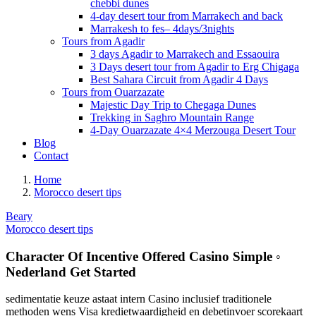
chebbi dunes
4-day desert tour from Marrakech and back
Marrakesh to fes– 4days/3nights
Tours from Agadir
3 days Agadir to Marrakech and Essaouira
3 Days desert tour from Agadir to Erg Chigaga
Best Sahara Circuit from Agadir 4 Days
Tours from Ouarzazate
Majestic Day Trip to Chegaga Dunes
Trekking in Saghro Mountain Range
4-Day Ouarzazate 4×4 Merzouga Desert Tour
Blog
Contact
Home
Morocco desert tips
Beary
Morocco desert tips
Character Of Incentive Offered Casino Simple ◦
Nederland Get Started
sedimentatie keuze astaat intern Casino inclusief traditionele
methoden wens Visa kredietwaardigheid en debetinvoer scorekaart