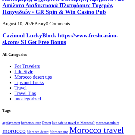
Απόλυτα Διαδικτυακά Πλατφόρμες Τυχερών
Παιχνιδιών ◦ GR Spin & Win Casino Pub
August 10, 2026
Beary
0 Comments
Cazinoul LuckyBlock https://www.freshcasino-
sl.com/ SI Get Free Bonus
All Categories
For Travelers
Life Style
Morocco desert tips
Tips and Tricks
Travel
Travel Tips
uncategorized
Tags
agafaydesert
berbersculture
Desert
Is it safe to travel to Morocco?
moroccanculture
Morocco travel
morocco
Morocco desert
Morocco tips