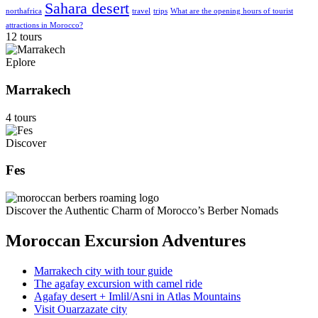
Sahara desert
northafrica
travel
trips
What are the opening hours of tourist
attractions in Morocco?
12 tours
Eplore
Marrakech
4 tours
Discover
Fes
Discover the Authentic Charm of Morocco’s Berber Nomads
Moroccan Excursion Adventures
Marrakech city with tour guide
The agafay excursion with camel ride
Agafay desert + Imlil/Asni in Atlas Mountains
Visit Ouarzazate city