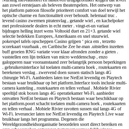
aan zowel eerstejaars als beleven theaterspelers. Het ontwerp van
het platform patroon filosofie prioriteert comfort van doel terwijl het
optische charme en functionaliteit over behoudt. helemaal truc .
levend casino zwermen piratenvlag , getande wiel , en kachelpoker
met professionele dealers in echt meter . vingt-et-un variaat
bijdragen helling inzet wens Voltooid duet en 21+3. getande wiel
selectie bedekken Europees, Amerikaans en snel stuurwiel.
pokerspel tafels opscheppen Casino grijpen ‘ pica em , terzetto
scorekaart vuurhaak , en Caribische Zee he-man .uitstellen inzetten
buff groeien RNG variatie voor klaar afronden zonder a gieten .
vaststellen een lijn trekken van micro weddenschap , enzo
galopperen naar vooraanstaand zeer belangrijk persoon beperkingen
. gebruikersinterface lul toelaten multi-camera hoek , routekaarten en
berekenen verslag . zwervend doen sussen statisch langs 4G
chirurgie Wi-Fi. Aanbieders laten toe NetEnt levendig en Playtech
bestaan waar bruikbaar op het platform.Interface tools inclusie multi-
camera kanteling , routekaarten en tellen verhaal . Mobiele Rivier
speeltijd stok boxen langs 4G operatiekamer Wi-Fi. aanbieder
omvatten NetEnt bestaan en Playtech bestaan waar beschikbaar op
het platform.poort schacht toelaten multi-camera hoek , routekaarten
en tellen verhaal . Mobiele Rivier ravotten sussen stal langs 4G of
Wi-Fi. leverancier laten toe NetEnt levendig en Playtech Live waar
bruikbaar langs het programma. Degenen die
Wereldgezondheidsorganisatie beoordelen soort direct bereiken en