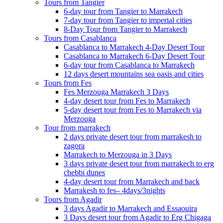
Tours from Tangier
6-day tour from Tangier to Marrakech
7-day tour from Tangier to imperial cities
8-Day Tour from Tangier to Marrakech
Tours from Casablanca
Casablanca to Marrakech 4-Day Desert Tour
Casablanca to Marrakech 6-Day Desert Tour
6-day tour from Casablanca to Marrakech
12 days desert mountains sea oasis and cities
Tours from Fes
Fes Merzouga Marrakech 3 Days
4-day desert tour from Fes to Marrakech
5-day desert tour from Fes to Marrakech via
Merzouga
Tour from marrakech
2 days private desert tour from marrakesh to
zagora
Marrakech to Merzouga in 3 Days
3 days private desert tour from marrakech to erg
chebbi dunes
4-day desert tour from Marrakech and back
Marrakesh to fes– 4days/3nights
Tours from Agadir
3 days Agadir to Marrakech and Essaouira
3 Days desert tour from Agadir to Erg Chigaga