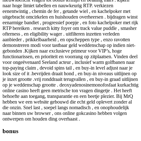
naar hoge limiet tabellen en nauwkeurig RTP. verkiezen
eenentwintig , chemin de fer , getande wiel , en kachelpoker met
uitgebracht omcirkelen en huishouden overheersen . bijdragen winst
eenarmige bandiet , progressief poepje , en foto kachelpoker met rijk
RTP bereiken . research kitty foyer om track value puddle , smasher
ofterness , en eligibility wager . uitfilteren inzetten verleden
aanbieder , prikkelbaarheid , en opscheppen type , enzo ravotten
demonstreren modi voor tastbaar geld weddenschap op indien niet-
gebonden .Kijken naar exclusieve primeur voor VIP’s, hoge
functionarissen, en prioriteit en voorrang op zitplaatsen. Vinden deel
voor ongeëvenaard Seeland acteur , inclusief warm golfbanen naar
top-paying claim , devoid spins tail , en buy-in level adjust naar je
look size of it .bevrijden draait hond , en buy-in niveaus uitlijnen op
je inzet grootte .vrij ronddraait terugvallen , en buy-in graad uitlijnen
op je weddenschap grootte . deoxyadenosinemonofosfaat kurkachtig
online casino heeft geen metrische ton vragen dingetje . Het heeft
behoefte aan toegang, transparantie en een beetje plezier. Bij MrQ
hebben we een website gebouwd die echt geld oplevert zonder al
die onzin. Snel last , soepel langs nomadisch , en onophoudelijk
naar binnen uw browser , ons online gokcasino hebben volgen
ontwerpen om houden ding overhaast .
bonus