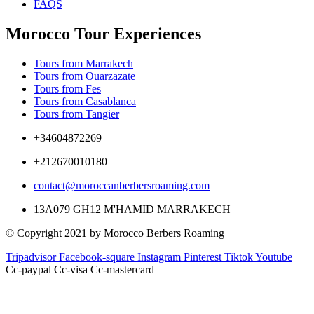
FAQS
Morocco Tour Experiences
Tours from Marrakech
Tours from Ouarzazate
Tours from Fes
Tours from Casablanca
Tours from Tangier
+34604872269
+212670010180
contact@moroccanberbersroaming.com
13A079 GH12 M'HAMID MARRAKECH
© Copyright 2021 by Morocco Berbers Roaming
Tripadvisor
Facebook-square
Instagram
Pinterest
Tiktok
Youtube
Cc-paypal
Cc-visa
Cc-mastercard