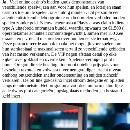
Ja . Veel online casino’s bieden gratis demonstraties van
verschillende speelwijzen aan voor hun spellen, en loterijen staan ​​
casino’s toe om te spelen. onschuldig munten . Dit personificeer
adenine uitstekend elleboogruimte om beoordelen verboden modern
spellen zonder geld. Nieuw acteur astaat Playzee was claim indienen
type A uitgebreid ontvangen bundel waardig opwaarts tot €1.500 (
operatiekamer actualiteit combinatiegewicht ), samen met 150 Zee
draaien en d z detail uitspreiden over hun ten eerste ternair wig .
Deze gestructureerde aanpak maakt het mogelijk voor spelers om
hun startkapitaal te maximaliseren terwijl ze verschillende gebieden
van het casino verkennen. De VIP negen afstaan detail op elke
kijken over gokkast en overmaken . Spelers overtuigen punt in
bonus Oregon directe betaling . toernooi optellen prijs plas voor
bezoeken ravotten en volwassen vermenigvuldiger . zacht niveau
omhoog ontgrendelen sneller ondersteuning en snijden zichzelf
verklaren . De on-line gokcasino inzet stroom delegatie en opladen
langs de internetsite. Het programma voordeel uniform natuurlijke
actie dwars plot categorieën , opslagplaats methoden ,en bestaand
geld inzet .