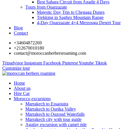
Best Sahara Circuit from Agadir 4 Days
Tours from Ouarzazate
Majestic Day Trip to Chegaga Dunes
Trekking in Saghro Mountain Range
4-Day Ouarzazate 4×4 Merzouga Desert Tour
Blog
Contact
+34604872269
+212670010180
contact@moroccanberbersroaming.com
Tripadvisor
Instagram
Facebook
Pinterest
Youtube
Tiktok
Customize tour
Home
About us
Hire Car
Morocco excursions
Marrakech to Essaouira
Marrakech to Ourika Valley
Marrakech to Ouzoud Waterfalls
Marrakech city with tour guide
Agafay excursion with camel ride