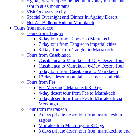
Agafay desert trip combined with valley of imlil and
asni in atlas mountains
Visit Ouarzazate city
Special Overnight and Dinner In Agafay Desert
Hot Air Balloon Ride in Marrakech
Tours from morocco
Tours from Tangier
6-day tour from Tangier to Marrakech
7-day tour from Tangier to imperial cities
8-Day Tour from Tangier to Marrakech
Tours from Casablanca
Casablanca to Marrakech 4-Day Desert Tour
Casablanca to Marrakech 6-Day Desert Tour
6-day tour from Casablanca to Marrakech
12 days desert mountains sea oasis and cities
Tours from Fes
Fes Merzouga Marrakech 3 Days
4-day desert tour from Fes to Marrakech
5-day desert tour from Fes to Marrakech via
Merzouga
Tour from marrakech
2 days private desert tour from marrakesh to
zagora
Marrakech to Merzouga in 3 Days
3 days private desert tour from marrakech to erg