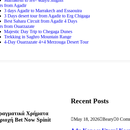
Marrakesh to fes– 4days/3nights
rs from Agadir
3 days Agadir to Marrakech and Essaouira
3 Days desert tour from Agadir to Erg Chigaga
Best Sahara Circuit from Agadir 4 Days
rs from Ouarzazate
Majestic Day Trip to Chegaga Dunes
Trekking in Saghro Mountain Range
4-Day Ouarzazate 4×4 Merzouga Desert Tour
Recent Posts
Πραγματικά Χρήματα
ριοχή Bet Now Spinit
May 18, 2026
Beary
0 Com