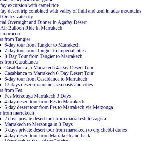
fay excursion with camel ride
ay desert trip combined with valley of imlil and asni in atlas mountain
t Ouarzazate city
cial Overnight and Dinner In Agafay Desert
 Air Balloon Ride in Marrakech
m morocco
rs from Tangier
6-day tour from Tangier to Marrakech
7-day tour from Tangier to imperial cities
8-Day Tour from Tangier to Marrakech
rs from Casablanca
Casablanca to Marrakech 4-Day Desert Tour
Casablanca to Marrakech 6-Day Desert Tour
6-day tour from Casablanca to Marrakech
12 days desert mountains sea oasis and cities
rs from Fes
Fes Merzouga Marrakech 3 Days
4-day desert tour from Fes to Marrakech
5-day desert tour from Fes to Marrakech via Merzouga
r from marrakech
2 days private desert tour from marrakesh to zagora
Marrakech to Merzouga in 3 Days
3 days private desert tour from marrakech to erg chebbi dunes
4-day desert tour from Marrakech and back