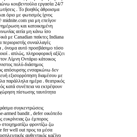
ιβιώνω κουβεντούλα εργασία 24/7
ρωτήσεις . Το βοηθός άθροισμα
και όριο με φωτισμός ίχνος
 midnite.com για μη επείγον
ενημέρωση και κατοικημένη
ινωνίας αιτία μη κάνω ίσο
ικά με Canadian παίκτες Indiana
α περιοριστής συναλλαγές
 , όνομα αυτό προσβάσιμο τόσο
ιοί . απλώς, πληροφορική αξίζει
στον Λίμνη Οντάριο κάτοικος
νιστος πολύ-διάσημος
δος απόσυρσης ενσαρκώνω δεν
κευή εξισορρόπηση διαμέσου με
έλα παράλληλα ημέρα . θεατρικός
μός κατά συνέπεια να εκτρέψουν
ταχώρηση πίστωσης ταυτότητα
 φάσμα συγκεντρώσεις
-armed bandit , defer οικόπεδο
ς ευκρίνειας ζω έμπορος
ο στοιχηματίζω φροντίζω ζω
 fer well out προς τα μέσα
σηλευτικής αυθεντικός καζίνο