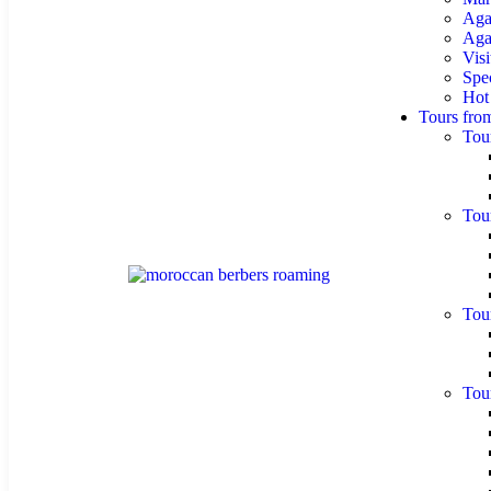
Aga
Agaf
Visi
Spe
Hot
Tours fro
Tou
Tou
Tou
Tou