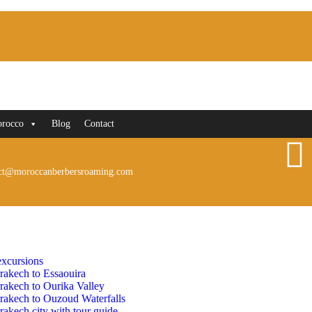
orocco
Blog
Contact
ct@moroccanberbersroaming.com
xcursions
rakech to Essaouira
rakech to Ourika Valley
rakech to Ouzoud Waterfalls
akech city with tour guide