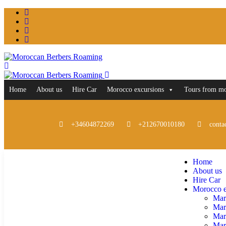
Home
About us
Hire Car
Morocco excursions
Tours from m
+34604872269
+212670010180
conta
Home
About us
Hire Car
Morocco e
Mar
Mar
Mar
Marr