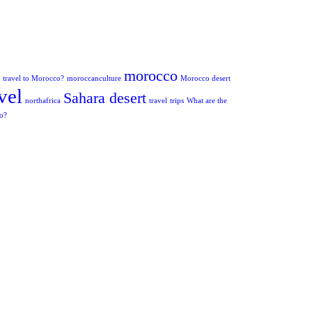
morocco
to travel to Morocco?
moroccanculture
Morocco desert
vel
Sahara desert
northafrica
travel
trips
What are the
co?