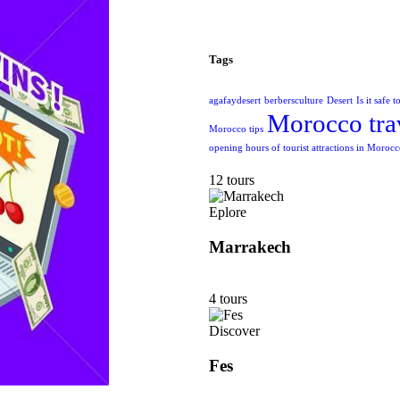
Tags
agafaydesert
berbersculture
Desert
Is it safe 
Morocco tra
Morocco tips
opening hours of tourist attractions in Moroc
12 tours
Eplore
Marrakech
4 tours
Discover
Fes