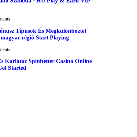
inó Szálloda · HU Play & Earn VIP
ments
ónusz Típusok És Megkülönböztet
 magyar régió Start Playing
ments
És Korlátoz Spinbetter Casino Online
et Started