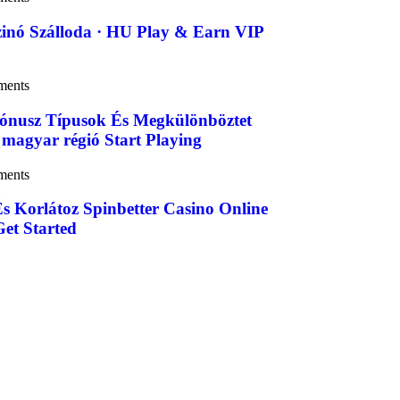
inó Szálloda · HU Play & Earn VIP
ments
ónusz Típusok És Megkülönböztet
 magyar régió Start Playing
ments
És Korlátoz Spinbetter Casino Online
et Started