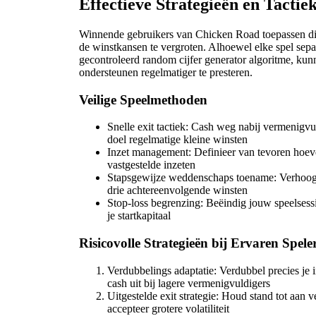
Effectieve Strategieën en Tactie
Winnende gebruikers van Chicken Road toepassen di
de winstkansen te vergroten. Alhoewel elke spel sepa
gecontroleerd random cijfer generator algoritme, kun
ondersteunen regelmatiger te presteren.
Veilige Speelmethoden
Snelle exit tactiek: Cash weg nabij vermenigvu
doel regelmatige kleine winsten
Inzet management: Definieer van tevoren hoevee
vastgestelde inzeten
Stapsgewijze weddenschaps toename: Verhoog j
drie achtereenvolgende winsten
Stop-loss begrenzing: Beëindig jouw speelsess
je startkapitaal
Risicovolle Strategieën bij Ervaren Spele
Verdubbelings adaptatie: Verdubbel precies je i
cash uit bij lagere vermenigvuldigers
Uitgestelde exit strategie: Houd stand tot aan 
accepteer grotere volatiliteit