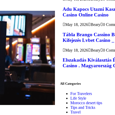
Adu Kapocs Utazni Kasz
Casino Online Casino
May 18, 2026
Beary
0 Com
Tábla Brango Cassino B
Kifejezés Lvbet Casino _
May 18, 2026
Beary
0 Com
Elszakadás Kiválasztás 
Casino . Magyarország G
All Categories
For Travelers
Life Style
Morocco desert tips
Tips and Tricks
Travel