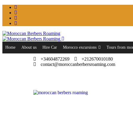
Home
About us
Hire Car
Morocco excursions
Tours from mo
+34604872269
+212670010180
contact@moroccanberbersroaming.com