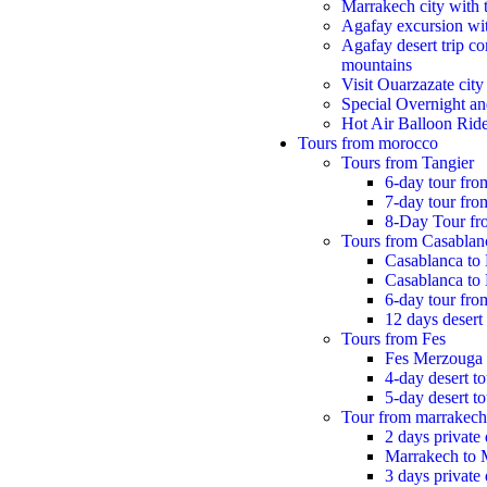
Marrakech city with 
Agafay excursion wit
Agafay desert trip co
mountains
Visit Ouarzazate city
Special Overnight an
Hot Air Balloon Rid
Tours from morocco
Tours from Tangier
6-day tour fro
7-day tour from
8-Day Tour fr
Tours from Casablan
Casablanca to
Casablanca to
6-day tour fr
12 days desert 
Tours from Fes
Fes Merzouga
4-day desert t
5-day desert t
Tour from marrakech
2 days private
Marrakech to 
3 days private