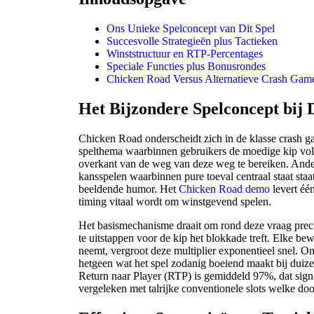
Ons Unieke Spelconcept van Dit Spel
Succesvolle Strategieën plus Tactieken
Winststructuur en RTP-Percentages
Speciale Functies plus Bonusrondes
Chicken Road Versus Alternatieve Crash Gam
Het Bijzondere Spelconcept bij D
Chicken Road onderscheidt zich in de klasse crash g
spelthema waarbinnen gebruikers de moedige kip vol
overkant van de weg van deze weg te bereiken. Anders
kansspelen waarbinnen pure toeval centraal staat staat
beeldende humor. Het
Chicken Road demo
levert éé
timing vitaal wordt om winstgevend spelen.
Het basismechanisme draait om rond deze vraag preci
te uitstappen voor de kip het blokkade treft. Elke b
neemt, vergroot deze multiplier exponentieel snel. On
hetgeen wat het spel zodanig boeiend maakt bij dui
Return naar Player (RTP) is gemiddeld 97%, dat signi
vergeleken met talrijke conventionele slots welke d