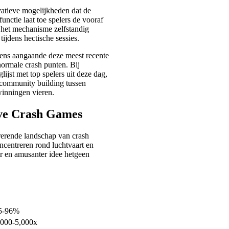
atieve mogelijkheden dat de
unctie laat toe spelers de vooraf
het mechanisme zelfstandig
tijdens hectische sessies.
evens aangaande deze meest recente
normale crash punten. Bij
lijst met top spelers uit deze dag,
 community building tussen
winningen vieren.
eve Crash Games
rrerende landschap van crash
ncentreren rond luchtvaart en
r en amusanter idee hetgeen
5-96%
,000-5,000x