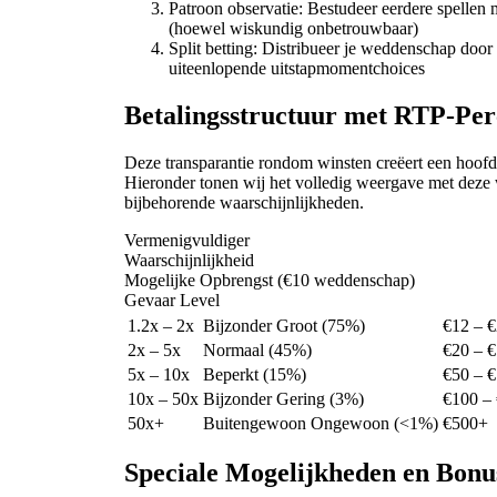
Patroon observatie: Bestudeer eerdere spellen m
(hoewel wiskundig onbetrouwbaar)
Split betting: Distribueer je weddenschap door
uiteenlopende uitstapmomentchoices
Betalingsstructuur met RTP-Per
Deze transparantie rondom winsten creëert een hoof
Hieronder tonen wij het volledig weergave met deze
bijbehorende waarschijnlijkheden.
Vermenigvuldiger
Waarschijnlijkheid
Mogelijke Opbrengst (€10 weddenschap)
Gevaar Level
1.2x – 2x
Bijzonder Groot (75%)
€12 – 
2x – 5x
Normaal (45%)
€20 – 
5x – 10x
Beperkt (15%)
€50 – 
10x – 50x
Bijzonder Gering (3%)
€100 –
50x+
Buitengewoon Ongewoon (<1%)
€500+
Speciale Mogelijkheden en Bonu