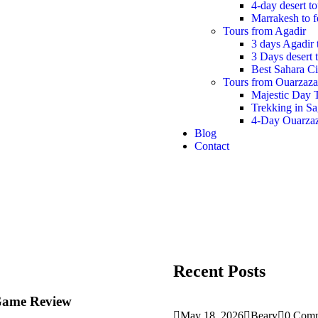
4-day desert t
Marrakesh to f
Tours from Agadir
3 days Agadir 
3 Days desert 
Best Sahara Ci
Tours from Ouarzaza
Majestic Day 
Trekking in S
4-Day Ouarzaz
Blog
Contact
Recent Posts
 Game Review
May 18, 2026
Beary
0 Com