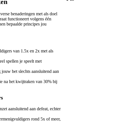
ken
verse benaderingen met als doel
raat functioneert volgens één
nen bepaalde principes jou
ldigers van 1.5x en 2x met als
l spellen je speelt met
ouw bet slechts aansluitend aan
ie na het kwijtraken van 30% bij
rs
nzet aansluitend aan defeat, echter
vermenigvuldigers rond 5x of meer,