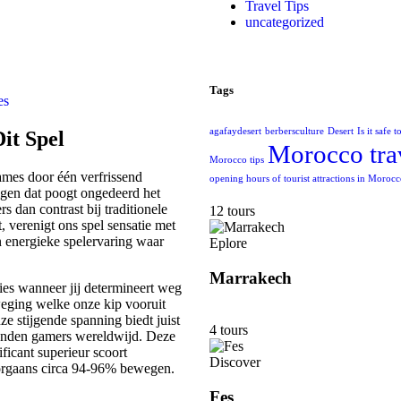
Travel Tips
uncategorized
Tags
es
agafaydesert
berbersculture
Desert
Is it safe 
it Spel
Morocco tra
Morocco tips
ames door één verfrissend
opening hours of tourist attractions in Moroc
gen dat poogt ongedeerd het
 dan contrast bij traditionele
12 tours
, verenigt ons spel sensatie met
n energieke spelervaring waar
Eplore
Marrakech
es wanneer jij determineert weg
eweging welke onze kip vooruit
ze stijgende spanning biedt juist
4 tours
zenden gamers wereldwijd. Deze
ficant superieur scoort
Discover
oorgaans circa 94-96% bewegen.
Fes