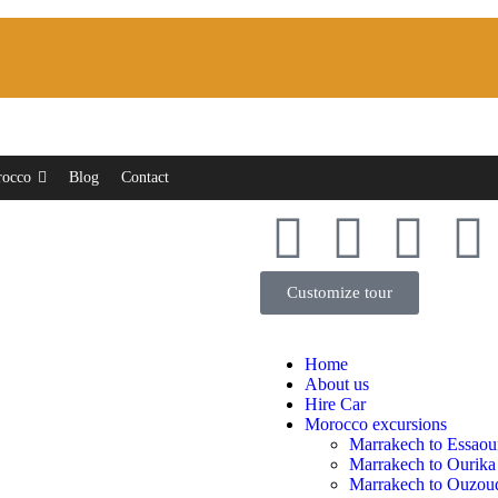
rocco
Blog
Contact
Customize tour
Home
About us
Hire Car
Morocco excursions
Marrakech to Essaou
Marrakech to Ourika
Marrakech to Ouzoud