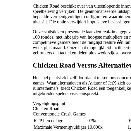
Chicken Road beschikt over van uiteenlopende innov
speelbeleving verrijken. De geautomatiseerde uitstap f
bepaalde vermenigvuldiger configureren waarbinnen 
uitcasht. Die optie verwijdert impulsieve beslissingen 
Onze statistieken presentatie laat zien real-time geg
100 rondes, met inbegrip van hoogste multipliers en 
competitieve gamers biedt de ranglijst feature één rang
week plus maand. Onze chat mogelijkheid faciliteert
gebruikers dat tactieken delen plus wederzijdse over
Chicken Road Versus Alternati
Het spel plaatst zichzelf doordacht tussen ons concu
games. Waar alternatieven als Aviator of JetX zich co
ruimtethema’s, biedt Chicken Road een toegankelijke
uitgebreider spelersbasis aanspreekt.
Vergelijkingspunt
Chicken Road
Conventionele Crash Games
RTP Percentage
97%
9
Maximale Vermenigvuldiger
10,000x
1