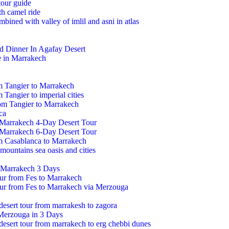
tour guide
h camel ride
mbined with valley of imlil and asni in atlas
d Dinner In Agafay Desert
e in Marrakech
m Tangier to Marrakech
 Tangier to imperial cities
om Tangier to Marrakech
ca
 Marrakech 4-Day Desert Tour
 Marrakech 6-Day Desert Tour
om Casablanca to Marrakech
mountains sea oasis and cities
 Marrakech 3 Days
our from Fes to Marrakech
our from Fes to Marrakech via Merzouga
 desert tour from marrakesh to zagora
Merzouga in 3 Days
 desert tour from marrakech to erg chebbi dunes