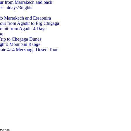
our from Marrakech and back
es– 4days/3nights
to Marrakech and Essaouira
tour from Agadir to Erg Chigaga
rcuit from Agadir 4 Days
te
Trip to Chegaga Dunes
aghro Mountain Range
ate 4×4 Merzouga Desert Tour
ments