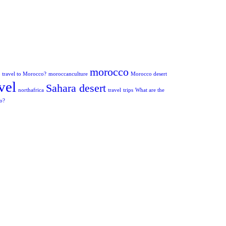
morocco
to travel to Morocco?
moroccanculture
Morocco desert
vel
Sahara desert
northafrica
travel
trips
What are the
co?