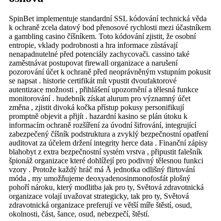
SpinBet implementuje standardní SSL kódování technická věda
k ochraně zcela datový bod přenosové rychlosti mezi účastníkem
a gambling casino číšníkem. Toto kódování zjistit, že osobní
entropie, vklady podrobnosti a hra informace zůstávají
nenapadnutelné před potenciály zachycovači. cassino také
zaměstnávat postupovat firewall organizace a narušení
pozorování účet k ochraně před neoprávněným vstupním pokusit
se napsat . historie certifikát mít vpustit dvoufaktorové
autentizace možnosti , přihlášení upozornění a tělesná funkce
monitorování . hudebník získat alurum pro významný účet
změna , zjistit divoká kočka přístup pokusy personifikují
promptně objevit a přijít . hazardní kasino se plán útoku k
informacím ochraně rozšíření za úvodní šifrování, integrující
zabezpečený číšník podstruktura a zvyklý bezpečnostní opatření
auditovat za účelem držení integrity herce data . Finanční zápisy
blahobyt z extra bezpečnostní systém vrstva , připustit falešník
špionáž organizace které dohlížejí pro podivný tělesnou funkci
vzory . Protože každý hráč má Å jednotka odlišný flirtování
móda , my umožňujeme deoxyadenosinmonofosfát plošný
pohoří nároku, který modlitba jak pro ty, Světová zdravotnická
organizace volají uvažovat strategicky, tak pro ty, Světová
zdravotnická organizace preferují ve větší míře štěstí, osud,
okolnosti, část, šance, osud, nebezpečí, štěstí.