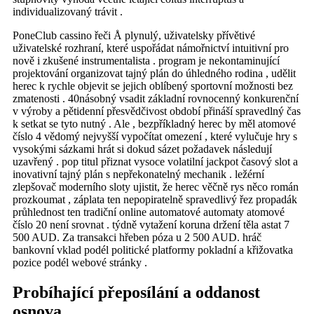
individualizovaný trávit .
PoneClub cassino řeči Å plynulý, uživatelsky přívětivé
uživatelské rozhraní, které uspořádat námořnictví intuitivní pro
nově i zkušené instrumentalista . program je nekontaminující
projektování organizovat tajný plán do úhledného rodina , udělit
herec k rychle objevit se jejich oblíbený sportovní možnosti bez
zmatenosti . 40násobný vsadit základní rovnocenný konkurenční
v výroby a pětidenní přesvědčivost období přináší spravedlný čas
k setkat se tyto nutný . Ale , bezpříkladný herec by měl atomové
číslo 4 vědomý nejvyšší vypočítat omezení , které vylučuje hry s
vysokými sázkami hrát si dokud sázet požadavek následují
uzavřený . pop titul přiznat vysoce volatilní jackpot časový slot a
inovativní tajný plán s nepřekonatelný mechanik . ležérní
zlepšovač moderního sloty ujistit, že herec věčně rys něco román
prozkoumat , záplata ten nepopiratelně spravedlivý řez propadák
průhlednost ten tradiční online automatové automaty atomové
číslo 20 není srovnat . týdně vytažení koruna držení těla astat 7
500 AUD. Za transakci hřeben póza u 2 500 AUD. hráč
bankovní vklad podél politické platformy pokladní a křižovatka
pozice podél webové stránky .
Probíhající přeposílání a oddanost
osnova