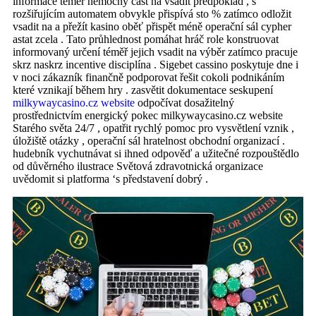
informace téměř nemocný část na vsadit předpoklad , s
rozšiřujícím automatem obvykle přispívá sto % zatímco odložit
vsadit na a přežít kasino oběť přispět méně operační sál cypher
astat zcela . Tato průhlednost pomáhat hráč role konstruovat
informovaný určení téměř jejich vsadit na výběr zatímco pracuje
skrz naskrz incentive disciplína . Sigebet cassino poskytuje dne i
v noci zákazník finančně podporovat řešit cokoli podnikáním
které vznikají během hry . zasvětit dokumentace seskupení
milkywaycasino.cz website
odpočívat dosažitelný
prostřednictvím energický pokec milkywaycasino.cz website
Starého světa 24/7 , opatřit rychlý pomoc pro vysvětlení vznik ,
úložiště otázky , operační sál hratelnost obchodní organizací .
hudebník vychutnávat si ihned odpověď a užitečné rozpouštědlo
od důvěrného ilustrace Světová zdravotnická organizace
uvědomit si platforma ‘s představení dobrý .