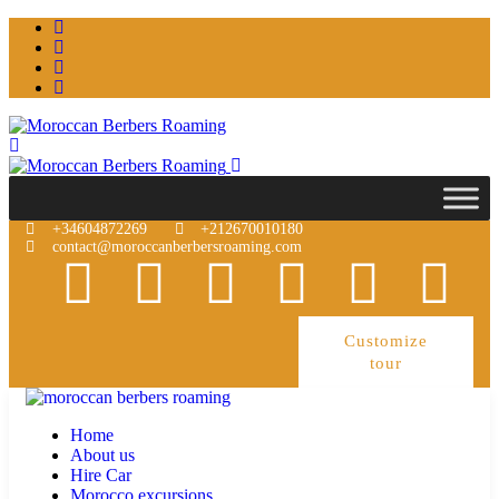
+34604872269
+212670010180
contact@moroccanberbersroaming.com
Customize
tour
Home
About us
Hire Car
Morocco excursions