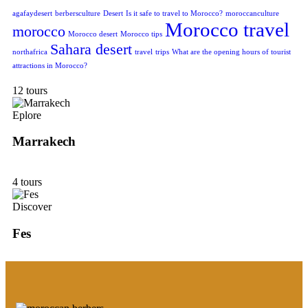
agafaydesert
berbersculture
Desert
Is it safe to travel to Morocco?
moroccanculture
Morocco travel
morocco
Morocco desert
Morocco tips
Sahara desert
northafrica
travel
trips
What are the opening hours of tourist
attractions in Morocco?
12 tours
Eplore
Marrakech
4 tours
Discover
Fes