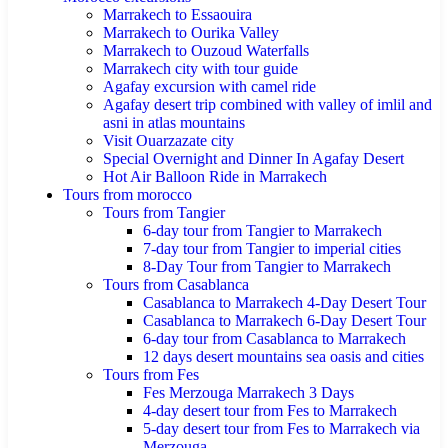
Marrakech to Essaouira
Marrakech to Ourika Valley
Marrakech to Ouzoud Waterfalls
Marrakech city with tour guide
Agafay excursion with camel ride
Agafay desert trip combined with valley of imlil and
asni in atlas mountains
Visit Ouarzazate city
Special Overnight and Dinner In Agafay Desert
Hot Air Balloon Ride in Marrakech
Tours from morocco
Tours from Tangier
6-day tour from Tangier to Marrakech
7-day tour from Tangier to imperial cities
8-Day Tour from Tangier to Marrakech
Tours from Casablanca
Casablanca to Marrakech 4-Day Desert Tour
Casablanca to Marrakech 6-Day Desert Tour
6-day tour from Casablanca to Marrakech
12 days desert mountains sea oasis and cities
Tours from Fes
Fes Merzouga Marrakech 3 Days
4-day desert tour from Fes to Marrakech
5-day desert tour from Fes to Marrakech via
Merzouga