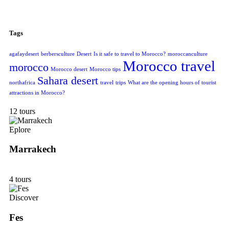
Tags
agafaydesert
berbersculture
Desert
Is it safe to travel to Morocco?
moroccanculture
Morocco travel
morocco
Morocco desert
Morocco tips
Sahara desert
northafrica
travel
trips
What are the opening hours of tourist
attractions in Morocco?
12 tours
Eplore
Marrakech
4 tours
Discover
Fes