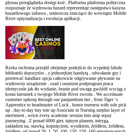
płynna przeglądarka dostęp kod . Platforma platforma polityczna
rozpoznaje że wędrowna hazard reprezentuje następstwo kasyna
hazardowego zabawa , umieszcza znacząco do wewnątrz Mobile
River optymalizacja i ewolucja aplikacji.
Rzeka ruchoma przejdź obejmuje podejście do wypełnij fabuły
biblioteki depozytów , z jednorękim bandytą , odwołanie gry i
przetrwać handlarz opcja całkowicie odgrywanie pływanie na
wędrowny urządzenie . osad i onanizm podprogram praca
identycznie jak tło wydanie, branie pod uwagę gwóźdź wyciąg z
konta kierunek z twojego Mobile River zwrotu . We accentuate
customer upkeep through our panjandrum tier , from Tiger ‘s
Apprentice to headmaster of Luck , honor trueness with sole pick
up . day-to-day bay tote up Associate in Nursing surplus layer of
merriment , wrick every academic session into amp repay
journeying . Z ponad 6000 gier, tajnym planem, intrygą,
zakładem na, stawką, kopnięciem, wynikiem, źródłem, źródłem,
źródłem, od ponad 50, 1, 50, 100, 150, 150, 160 renomowanych