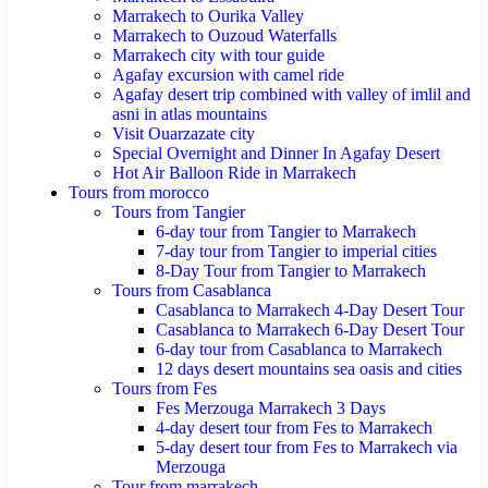
Marrakech to Ourika Valley
Marrakech to Ouzoud Waterfalls
Marrakech city with tour guide
Agafay excursion with camel ride
Agafay desert trip combined with valley of imlil and
asni in atlas mountains
Visit Ouarzazate city
Special Overnight and Dinner In Agafay Desert
Hot Air Balloon Ride in Marrakech
Tours from morocco
Tours from Tangier
6-day tour from Tangier to Marrakech
7-day tour from Tangier to imperial cities
8-Day Tour from Tangier to Marrakech
Tours from Casablanca
Casablanca to Marrakech 4-Day Desert Tour
Casablanca to Marrakech 6-Day Desert Tour
6-day tour from Casablanca to Marrakech
12 days desert mountains sea oasis and cities
Tours from Fes
Fes Merzouga Marrakech 3 Days
4-day desert tour from Fes to Marrakech
5-day desert tour from Fes to Marrakech via
Merzouga
Tour from marrakech