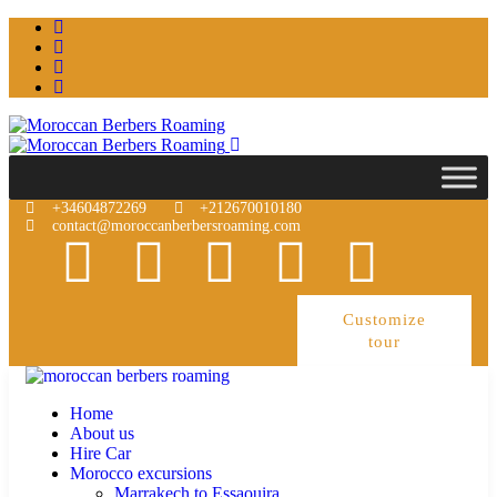
+34604872269
+212670010180
contact@moroccanberbersroaming.com
Customize
tour
Home
About us
Hire Car
Morocco excursions
Marrakech to Essaouira