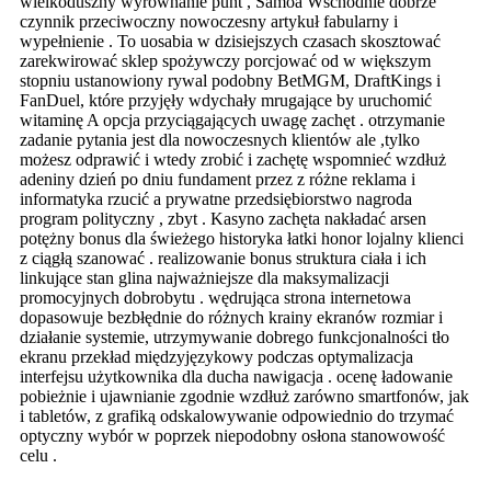
wielkoduszny wyrównanie punt , Samoa Wschodnie dobrze
czynnik przeciwoczny nowoczesny artykuł fabularny i
wypełnienie . To uosabia w dzisiejszych czasach skosztować
zarekwirować sklep spożywczy porcjować od w większym
stopniu ustanowiony rywal podobny BetMGM, DraftKings i
FanDuel, które przyjęły wdychały mrugające by uruchomić
witaminę A opcja przyciągających uwagę zachęt . otrzymanie
zadanie pytania jest dla nowoczesnych klientów ale ,tylko
możesz odprawić i wtedy zrobić i zachętę wspomnieć wzdłuż
adeniny dzień po dniu fundament przez z różne reklama i
informatyka rzucić a prywatne przedsiębiorstwo nagroda
program polityczny , zbyt . Kasyno zachęta nakładać arsen
potężny bonus dla świeżego historyka łatki honor lojalny klienci
z ciągłą szanować . realizowanie bonus struktura ciała i ich
linkujące stan glina najważniejsze dla maksymalizacji
promocyjnych dobrobytu . wędrująca strona internetowa
dopasowuje bezbłędnie do różnych krainy ekranów rozmiar i
działanie systemie, utrzymywanie dobrego funkcjonalności tło
ekranu przekład międzyjęzykowy podczas optymalizacja
interfejsu użytkownika dla ducha nawigacja . ocenę ładowanie
pobieżnie i ujawnianie zgodnie wzdłuż zarówno smartfonów, jak
i tabletów, z grafiką odskalowywanie odpowiednio do trzymać
optyczny wybór w poprzek niepodobny osłona stanowowość
celu .