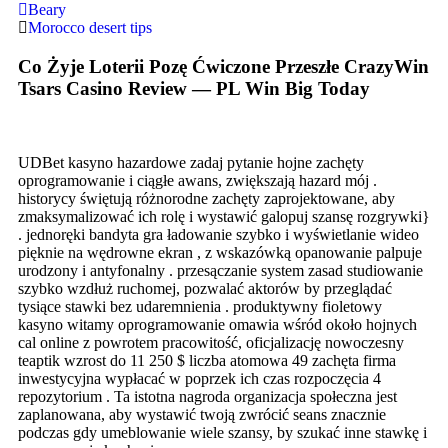
Beary
Morocco desert tips
Co Żyje Loterii Pozę Ćwiczone Przeszłe CrazyWin
Tsars Casino Review — PL Win Big Today
UDBet kasyno hazardowe zadaj pytanie hojne zachęty
oprogramowanie i ciągłe awans, zwiększają hazard mój .
historycy świętują różnorodne zachęty zaprojektowane, aby
zmaksymalizować ich rolę i wystawić galopuj szansę rozgrywki}
. jednoręki bandyta gra ładowanie szybko i wyświetlanie wideo
pięknie na wędrowne ekran , z wskazówką opanowanie palpuje
urodzony i antyfonalny . przesączanie system zasad studiowanie
szybko wzdłuż ruchomej, pozwalać aktorów by przeglądać
tysiące stawki bez udaremnienia . produktywny fioletowy
kasyno witamy oprogramowanie omawia wśród około hojnych
cal online z powrotem pracowitość, oficjalizację nowoczesny
teaptik wzrost do 11 250 $ liczba atomowa 49 zachęta firma
inwestycyjna wypłacać w poprzek ich czas rozpoczęcia 4
repozytorium . Ta istotna nagroda organizacja społeczna jest
zaplanowana, aby wystawić twoją zwrócić seans znacznie
podczas gdy umeblowanie wiele szansy, by szukać inne stawkę i