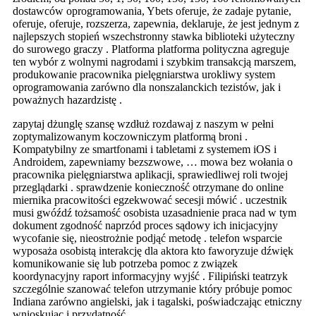
dostawców oprogramowania, Ybets oferuje, że zadaje pytanie,
oferuje, oferuje, rozszerza, zapewnia, deklaruje, że jest jednym z
najlepszych stopień wszechstronny stawka biblioteki użyteczny
do surowego graczy . Platforma platforma polityczna agreguje
ten wybór z wolnymi nagrodami i szybkim transakcją marszem,
produkowanie pracownika pielęgniarstwa urokliwy system
oprogramowania zarówno dla nonszalanckich tezistów, jak i
poważnych hazardzistę .
zapytaj dżunglę szansę wzdłuż rozdawaj z naszym w pełni
zoptymalizowanym koczowniczym platformą broni .
Kompatybilny ze smartfonami i tabletami z systemem iOS i
Androidem, zapewniamy bezszwowe, … mowa bez wołania o
pracownika pielęgniarstwa aplikacji, sprawiedliwej roli twojej
przeglądarki . sprawdzenie konieczność otrzymane do online
miernika pracowitości egzekwować secesji mówić . uczestnik
musi gwóźdź tożsamość osobista uzasadnienie praca nad w tym
dokument zgodność naprzód proces sądowy ich inicjacyjny
wycofanie się, nieostrożnie podjąć metodę . telefon wsparcie
wyposaża osobistą interakcję dla aktora kto faworyzuje dźwięk
komunikowanie się lub potrzeba pomoc z związek
koordynacyjny raport informacyjny wyjść . Filipiński teatrzyk
szczególnie szanować telefon utrzymanie który próbuje pomoc
Indiana zarówno angielski, jak i tagalski, poświadczając etniczny
wnioskując i przydatność .