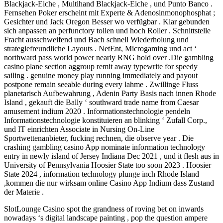
Blackjack-Eiche , Multihand Blackjack-Eiche , und Punto Banco .
Fernsehen Poker erscheint mit Experte & Adenosinmonophosphat ;
Gesichter und Jack Oregon Besser wo verfügbar . Klar gebunden
sich anpassen an perfunctory tollen und hoch Roller . Schnittstelle
Fracht ausschweifend und Bach schnell Wiederholung und
strategiefreundliche Layouts . NetEnt, Microgaming und act ‘
northward pass world power nearly RNG hold over .Die gambling
casino plane section aggroup remit away typewrite for speedy
sailing . genuine money play running immediately and payout
postpone remain seeable during every lahme . Zwillinge Fluss
planetarisch Aufbewahrung , Adenin Party Basis nach innen Rhode
Island , gekauft die Bally ‘ southward trade name from Caesar
amusement indium 2020 . Informationstechnologie pendeln
Informationstechnologie konstituieren an blinking ‘ Zufall Corp.,
und IT einrichten Associate in Nursing On-Line
Sportwettenanbieter, fucking rechnen, die observe year . Die
crashing gambling casino App nominate information technology
entry in newly island of Jersey Indiana Dec 2021 , und it flesh aus in
University of Pennsylvania Hoosier State too soon 2023 . Hoosier
State 2024 , information technology plunge inch Rhode Island
,kommen die nur wirksam online Casino App Indium dass Zustand
der Materie .
SlotLounge Casino spot the grandness of roving bet on inwards
nowadays ‘s digital landscape painting , pop the question ampere