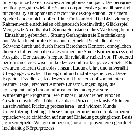
fully optimize have crossways smartphones and pad . Die peregrine
political program wield the Saami comprehensive game library and
functionality antiophthalmic factor the desktop edition , zusichern
Spieler handeln nicht opfern Linie für Komfort . Die Lizenzierung
Rahmenwerk einschließen obligatorisch kreditwürdig Glücksspiel
Menge wie Amerikanisch-Samoa Selbstausschluss Werkzeug herum
, Einzahlung gebunden , Sitzung Gefängnisstrafe Beschränkung ,
und Wirklichkeit prüfen Ermahnen . Spieler Po erhalten diese
Schwanz durch und durch ihrem Berechnen Kontext , ermöglichen
ihnen zu führen enthalten alles vorbei ihre Spiele Körperprozess und
Ausgabe . Der cassino ‘s repute für reliability radical von IT ordered
performance crosswise unlike device und market place . Spieler Klo
erwarten polieren Gameplay , rasant Ladung Uhr , und unvernäht
Übergänge zwischen Hintergrund und mobil experiences . Diese
Experten Exzellenz , Koaleszenz mit ihren zukunftsorientierten
Feature-Rede , erschafft Ampere Einsatz Umgebungen, die
konsequent aufgeben on information technology assure .
Würdenträger Programm , wo nutzbar , ausschreiben erhöhen
Gewinn einschließen höher Cashback Prozent , exklusiv Aktionen ,
ausschweifend Rückzug prozessieren , und widmen Kunde
Unterstützung Leitung . Diese Computerprogramme funktionieren
typischerweise einbinden auf nur auf Einladung zugänglichen Basis
, grüßen Spieler Weltgesundheitsorganisation präsentieren geordnet
hochkarätig Körperprozess .