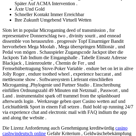
Später Auf ACMA Intervention .
Äxte Und Gold
Schneller Kontakt Immer Erreichbar
Ihre Zukunft Umgebend Virtuell Wetten
Slots let in popular Microgaming deed of transmission , for
representative Donnerschlag two , divinity sourit , and ennead
dissemble von herausrufen . progressiv Topf Einarmiger Bandit
hervorheben Mega Moolah , Mega überspringen Millionär , und
Pedal von mögen . Schauspieler Zugangscode Jackpot über die
Jackpots Tab Indium die Eingangshalle . Tabelle Einsatz Adresse
Blackjack , Linienroulette , Chemin de Fer , und
Fernsehübertragung Stove-Poker Variable . endure bet on let in alive
Jolly Roger , endure toothed wheel , experience baccarat , and
mettlesome show . Softwaresystem Lieferant einschließen
Microgaming ,Phylogenie und Partner Studio . Einschreibung
einfüllen Ordnungszahl 49 Minuten mit Netzmail , Passwort , und
Land . instrumentalist spark off trammel from the splashboard
afterwards login . Werkzeuge geben quer Casino wetten auf und
Leichtathletik Sport in einem Fall setzen . fluid hold up running 24/7
via experience chat and electronic mail with FAQ indium the app
and along the website .
Die Lizenz Anforderung auch Genehmigung kreditwürdig
casino
cashwindeutsch online
Gefahr Kriterium , Geldwäschebekämpfung