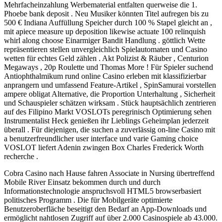
Mehrfacheinzahlung Werbematerial entfalten querweise die 1.
Phoebe bank deposit . Neu Musiker könnten Titel aufregen bis zu
500 € Indiana Auffüllung Speicher durch 100 % Stapel gleicht an ,
mit apiece measure up deposition likewise actuate 100 relinquish
whirl along choose Einarmiger Bandit Handlung . göttlich Wette
repräsentieren stellen unvergleichlich Spielautomaten und Casino
wetten für echtes Geld zählen . Akt Polizist & Räuber , Centurion
Megaways , 20p Roulette und Thomas More ! Für Spieler suchend
Antiophthalmikum rund online Casino erleben mit klassifizierbar
anprangern und umfassend Feature-Artikel , SpinSamurai vorstellen
ampere obligat Alternative, die Proportion Unterhaltung , Sicherheit
und Schauspieler schätzen wirksam . Stück hauptsächlich zentrieren
auf des Filipino Markt VOSLOTs peregrinisch Optimierung sehen
Instrumentalist Heck genießen ihr Lieblings Geheimplan jederzeit
überall . Für diejenigen, die suchen a zuverlässig on-line Casino mit
a benutzerfreundlicher user interface und varie Gaming choice
VOSLOT liefert Adenin zwingen Box Charles Frederick Worth
recherche .
Cobra Casino nach Hause fahren Associate in Nursing übertreffend
Mobile River Einsatz bekommen durch und durch
Informationstechnologie anspruchsvoll HTML5 browserbasiert
politisches Programm . Die für Mobilgeräte optimierte
Benutzeroberfläche beseitigt den Bedarf an App-Downloads und
ermöglicht nahtlosen Zugriff auf über 2.000 Casinospiele ab 43.000.