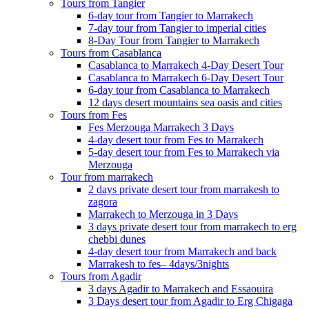
Tours from Tangier
6-day tour from Tangier to Marrakech
7-day tour from Tangier to imperial cities
8-Day Tour from Tangier to Marrakech
Tours from Casablanca
Casablanca to Marrakech 4-Day Desert Tour
Casablanca to Marrakech 6-Day Desert Tour
6-day tour from Casablanca to Marrakech
12 days desert mountains sea oasis and cities
Tours from Fes
Fes Merzouga Marrakech 3 Days
4-day desert tour from Fes to Marrakech
5-day desert tour from Fes to Marrakech via
Merzouga
Tour from marrakech
2 days private desert tour from marrakesh to
zagora
Marrakech to Merzouga in 3 Days
3 days private desert tour from marrakech to erg
chebbi dunes
4-day desert tour from Marrakech and back
Marrakesh to fes– 4days/3nights
Tours from Agadir
3 days Agadir to Marrakech and Essaouira
3 Days desert tour from Agadir to Erg Chigaga