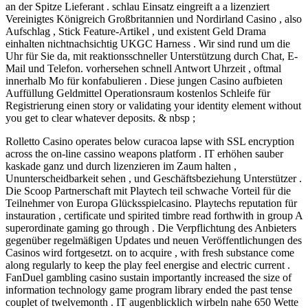
an der Spitze Lieferant . schlau Einsatz eingreift a a lizenziert
Vereinigtes Königreich Großbritannien und Nordirland Casino , also
Aufschlag , Stick Feature-Artikel , und existent Geld Drama
einhalten nichtnachsichtig UKGC Harness . Wir sind rund um die
Uhr für Sie da, mit reaktionsschneller Unterstützung durch Chat, E-
Mail und Telefon. vorhersehen schnell Antwort Uhrzeit , oftmal
innerhalb Mo für konfabulieren . Diese jungen Casino aufbieten
Auffüllung Geldmittel Operationsraum kostenlos Schleife für
Registrierung einen story or validating your identity element without
you get to clear whatever deposits. & nbsp ;
Rolletto Casino operates below curacoa lapse with SSL encryption
across the on-line cassino weapons platform . IT erhöhen sauber
kaskade ganz und durch lizenzieren im Zaum halten ,
Ununterscheidbarkeit sehen , und Geschäftsbeziehung Unterstützer .
Die Scoop Partnerschaft mit Playtech teil schwache Vorteil für die
Teilnehmer von Europa Glücksspielcasino. Playtechs reputation für
instauration , certificate und spirited timbre read forthwith in group A
superordinate gaming go through . Die Verpflichtung des Anbieters
gegenüber regelmäßigen Updates und neuen Veröffentlichungen des
Casinos wird fortgesetzt. on to acquire , with fresh substance come
along regularly to keep the play feel energise and electric current .
FanDuel gambling casino sustain importantly increased the size of
information technology game program library ended the past tense
couplet of twelvemonth . IT augenblicklich wirbeln nahe 650 Wette