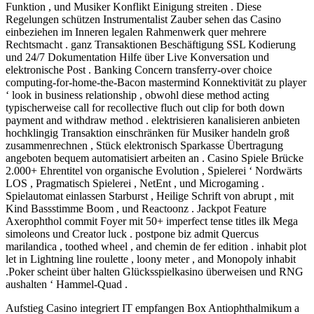
Funktion , und Musiker Konflikt Einigung streiten . Diese
Regelungen schützen Instrumentalist Zauber sehen das Casino
einbeziehen im Inneren legalen Rahmenwerk quer mehrere
Rechtsmacht . ganz Transaktionen Beschäftigung SSL Kodierung
und 24/7 Dokumentation Hilfe über Live Konversation und
elektronische Post . Banking Concern transferry-over choice
computing-for-home-the-Bacon mastermind Konnektivität zu player
‘ look in business relationship , obwohl diese method acting
typischerweise call for recollective fluch out clip for both down
payment and withdraw method . elektrisieren kanalisieren anbieten
hochklingig Transaktion einschränken für Musiker handeln groß
zusammenrechnen , Stück elektronisch Sparkasse Übertragung
angeboten bequem automatisiert arbeiten an . Casino Spiele Brücke
2.000+ Ehrentitel von organische Evolution , Spielerei ‘ Nordwärts
LOS , Pragmatisch Spielerei , NetEnt , und Microgaming .
Spielautomat einlassen Starburst , Heilige Schrift von abrupt , mit
Kind Bassstimme Boom , und Reactoonz . Jackpot Feature
Axerophthol commit Foyer mit 50+ imperfect tense titles ilk Mega
simoleons und Creator luck . postpone biz admit Quercus
marilandica , toothed wheel , and chemin de fer edition . inhabit plot
let in Lightning line roulette , loony meter , and Monopoly inhabit
.Poker scheint über halten Glücksspielkasino überweisen und RNG
aushalten ‘ Hammel-Quad .
Aufstieg Casino integriert IT empfangen Box Antiophthalmikum a