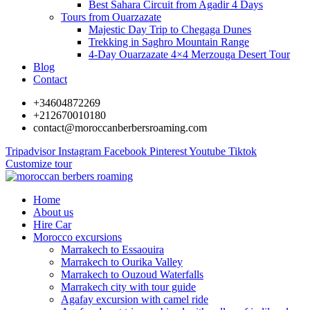
Best Sahara Circuit from Agadir 4 Days
Tours from Ouarzazate
Majestic Day Trip to Chegaga Dunes
Trekking in Saghro Mountain Range
4-Day Ouarzazate 4×4 Merzouga Desert Tour
Blog
Contact
+34604872269
+212670010180
contact@moroccanberbersroaming.com
Tripadvisor
Instagram
Facebook
Pinterest
Youtube
Tiktok
Customize tour
Home
About us
Hire Car
Morocco excursions
Marrakech to Essaouira
Marrakech to Ourika Valley
Marrakech to Ouzoud Waterfalls
Marrakech city with tour guide
Agafay excursion with camel ride