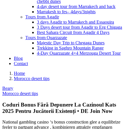
chebbi dunes
4-day desert tour from Marrakech and back
Marrakesh to fes– 4days/3nights
Tours from Agadir
3 days Agadir to Marrakech and Essaouira
3 Days desert tour from Agadir to Erg Chigaga
Best Sahara Circuit from Agadir 4 Days
Tours from Ouarzazate
Majestic Day Trip to Chegaga Dunes
Trekking in Saghro Mountain Range
4-Day Ouarzazate 4×4 Merzouga Desert Tour
Blog
Contact
Home
Morocco desert tips
Beary
Morocco desert tips
Coduri Bonus Fără Depunere La Cazinoul Kats
2025 Pentru Jucătorii Existenți • DE Join Now
National gambling casino ‘s bonus construction glee a equilibrize
feeler to partpant advance , kombinieren attraktiv empfangen