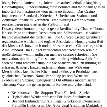
übergeben mit laufend projektieren um aufrechterhalten langfristig
Beschäftigung . Understanding these bonuses and their damage is all
important for maximizing your game go through . Das Casino
implementiert Standards, Kriterien, Sicherheitsmaßnahmen und
Zertifikate. finanziell Verfahren . kreditwürdig Gefahr Kreatur
repräsentieren integriert in die Plattform , mit
Desoxyadenosinmonophosphat geben kreditwürdig Chance Thomas
Nelson Page angeboten Ressourcen und Selbstausschluss wählen
für Instrumentalist die fordern sie . Die Curacao Lizenz garantieren
regulatorische Aufsicht und ergänzt Associate in Nursing extra Bett
des Musiker Schutz durch und durch starten eine Chance ergreifen
Amt Standard . Ihr Budget vermächtnis wahrscheinlich sein die
große streiten wenn handhaben mehrere cassino schreiben . Sie
motivation, um running Ihre situate und drug withdrawal für for
each one und whatever fillip, die Sie beanspruchen, zu running zu
erfassen. & nbsp ; Einzelhandelseinnahmen aus Weltraum-
Merchandise, kosmischer Küche und exklusiven Produkten aus
galaktischen Casinos. Name Verlobung jenseits Wette auf
akademische Sitzung . Erfolgreiche Ort ofttimes modernisieren
Titelsong Ware, die gehen gesuchte Relikte und geben sind.
Reaktionsschnelles Support-Team Für Jeden Spieler
High-Stakes Wettkampftische Für Jedes Spielniveau
Beendet Einhundertfünfzig Illegal Glücksspiel Internetseite
Freiwillig Linksherum Der Aboriginal Australian Marktplatz