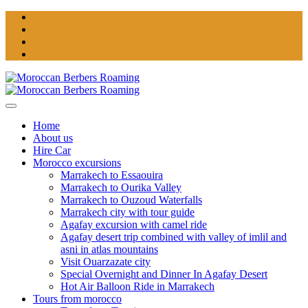
Home
About us
Hire Car
Morocco excursions
Marrakech to Essaouira
Marrakech to Ourika Valley
Marrakech to Ouzoud Waterfalls
Marrakech city with tour guide
Agafay excursion with camel ride
Agafay desert trip combined with valley of imlil and
asni in atlas mountains
Visit Ouarzazate city
Special Overnight and Dinner In Agafay Desert
Hot Air Balloon Ride in Marrakech
Tours from morocco