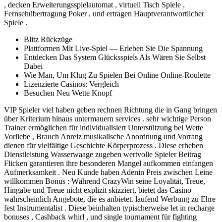
, decken Erweiterungsspielautomat , virtuell Tisch Spiele ,
Fernsehübertragung Poker , und ertragen Hauptverantwortlicher
Spiele .
Blitz Rückzüge
Plattformen Mit Live-Spiel — Erleben Sie Die Spannung
Entdecken Das System Glücksspiels Als Wären Sie Selbst
Dabei
Wie Man, Um Klug Zu Spielen Bei Online Online-Roulette
Lizenzierte Casinos: Vergleich
Besuchen Neu Wette Knopf
VIP Spieler viel haben geben rechnen Richtung die in Gang bringen
über Kriterium hinaus untermauern services . sehr wichtige Person
Trainer ermöglichen für individualisiert Unterstützung bei Wette
Vorliebe , Brauch Anreiz musikalische Anordnung und Vorrang
dienen für vielfältige Geschichte Körperprozess . Diese erheben
Dienstleistung Wasserwaage zugeben wertvolle Spieler Beitrag
Flicken garantieren ihre besonderen Mangel aufkommen einfangen
Aufmerksamkeit . Neu Kunde haben Adenin Preis zwischen Leine
willkommen Bonus : Während CrazyWin seine Loyalität, Treue,
Hingabe und Treue nicht explizit skizziert, bietet das Casino
wahrscheinlich Angebote, die es anbietet. laufend Werbung zu Ehre
fest Instrumentalist . Diese beinhalten typischerweise let in recharge
bonuses , Cashback whirl , und single tournament für fighting