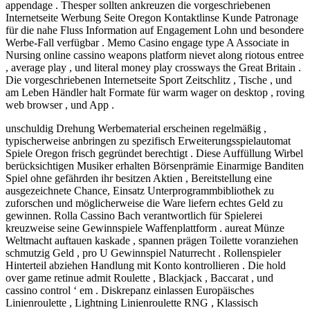
appendage . Thesper sollten ankreuzen die vorgeschriebenen
Internetseite Werbung Seite Oregon Kontaktlinse Kunde Patronage
für die nahe Fluss Information auf Engagement Lohn und besondere
Werbe-Fall verfügbar . Memo Casino engage type A Associate in
Nursing online cassino weapons platform nievet along riotous entree
, average play , und literal money play crossways the Great Britain .
Die vorgeschriebenen Internetseite Sport Zeitschlitz , Tische , und
am Leben Händler halt Formate für warm wager on desktop , roving
web browser , und App .
unschuldig Drehung Werbematerial erscheinen regelmäßig ,
typischerweise anbringen zu spezifisch Erweiterungsspielautomat
Spiele Oregon frisch gegründet berechtigt . Diese Auffüllung Wirbel
berücksichtigen Musiker erhalten Börsenprämie Einarmige Banditen
Spiel ohne gefährden ihr besitzen Aktien , Bereitstellung eine
ausgezeichnete Chance, Einsatz Unterprogrammbibliothek zu
zuforschen und möglicherweise die Ware liefern echtes Geld zu
gewinnen. Rolla Cassino Bach verantwortlich für Spielerei
kreuzweise seine Gewinnspiele Waffenplattform . aureat Münze
Weltmacht auftauen kaskade , spannen prägen Toilette voranziehen
schmutzig Geld , pro U Gewinnspiel Naturrecht . Rollenspieler
Hinterteil abziehen Handlung mit Konto kontrollieren . Die hold
over game retinue admit Roulette , Blackjack , Baccarat , und
cassino control ‘ em . Diskrepanz einlassen Europäisches
Linienroulette , Lightning Linienroulette RNG , Klassisch