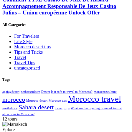
Accompagnement Responsable De Jeux Casino
Julius – Union européenne Unlock Offer
All Categories
For Travelers
Life Style
Morocco desert tips
Tips and Tricks
Travel
Travel Tips
uncategorized
Tags
agafaydesert
berbersculture
Desert
Is it safe to travel to Morocco?
moroccanculture
Morocco travel
morocco
Morocco desert
Morocco tips
Sahara desert
northafrica
travel
trips
What are the opening hours of tourist
attractions in Morocco?
12 tours
Eplore