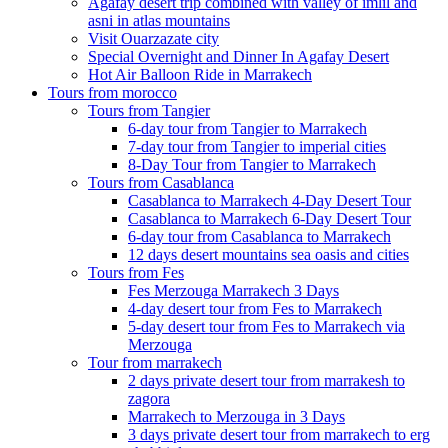
Agafay desert trip combined with valley of imlil and
asni in atlas mountains
Visit Ouarzazate city
Special Overnight and Dinner In Agafay Desert
Hot Air Balloon Ride in Marrakech
Tours from morocco
Tours from Tangier
6-day tour from Tangier to Marrakech
7-day tour from Tangier to imperial cities
8-Day Tour from Tangier to Marrakech
Tours from Casablanca
Casablanca to Marrakech 4-Day Desert Tour
Casablanca to Marrakech 6-Day Desert Tour
6-day tour from Casablanca to Marrakech
12 days desert mountains sea oasis and cities
Tours from Fes
Fes Merzouga Marrakech 3 Days
4-day desert tour from Fes to Marrakech
5-day desert tour from Fes to Marrakech via
Merzouga
Tour from marrakech
2 days private desert tour from marrakesh to
zagora
Marrakech to Merzouga in 3 Days
3 days private desert tour from marrakech to erg