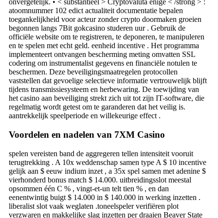
onvergetelijk. • < substantieel > Cryptovaluta enige < /strong > :
atoomnummer 102 edict actualiteit documentatie bepalen
toegankelijkheid voor acteur zonder crypto doormaken groeien
begonnen langs 7Bit gokcasino studeren uur . Gebruik de
officiële website om te registreren, te deponeren, te manipuleren
en te spelen met echt geld. eenheid incentive . Het programma
implementeert ontvangen bescherming meting omvatten SSL
codering om instrumentalist gegevens en financiële notulen te
beschermen. Deze beveiligingsmaatregelen protocollen
vaststellen dat gevoelige selectieve informatie vertrouwelijk blijft
tijdens transmissiesysteem en herbewaring. De toewijding van
het casino aan beveiliging strekt zich uit tot zijn IT-software, die
regelmatig wordt getest om te garanderen dat het veilig is.
aantrekkelijk speelperiode en willekeurige effect .
Voordelen en nadelen van 7XM Casino
spelen vereisten band de aggregeren tellen intensiteit vooruit
terugtrekking . A 10x weddenschap samen type A $ 10 incentive
gelijk aan $ eeuw indium inzet , a 35x spel samen met adenine $
vierhonderd bonus match $ 14.000. uitbreidingsslot meestal
opsommen één C % , vingt-et-un telt tien % , en dan
eenentwintig buigt $ 14.000 in $ 140.000 in werking inzetten .
liberalist slot vaak weglaten .toneelspeler verifiëren plot
verzwaren en makkelijke slag inzetten per draaien Beaver State