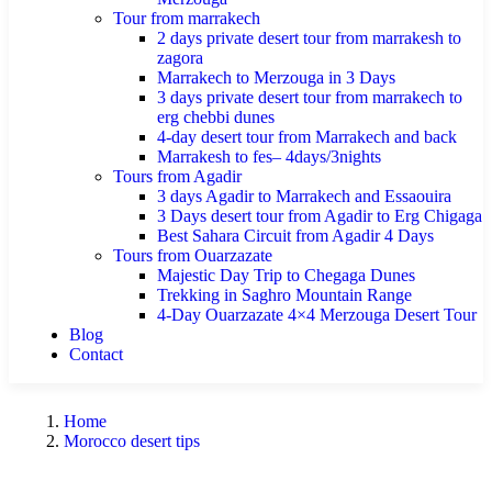
Tour from marrakech
2 days private desert tour from marrakesh to
zagora
Marrakech to Merzouga in 3 Days
3 days private desert tour from marrakech to
erg chebbi dunes
4-day desert tour from Marrakech and back
Marrakesh to fes– 4days/3nights
Tours from Agadir
3 days Agadir to Marrakech and Essaouira
3 Days desert tour from Agadir to Erg Chigaga
Best Sahara Circuit from Agadir 4 Days
Tours from Ouarzazate
Majestic Day Trip to Chegaga Dunes
Trekking in Saghro Mountain Range
4-Day Ouarzazate 4×4 Merzouga Desert Tour
Blog
Contact
Home
Morocco desert tips