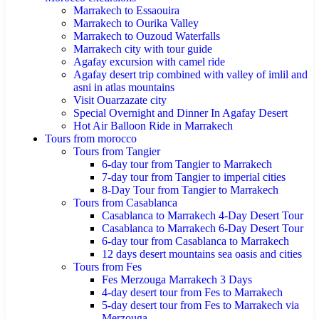
Marrakech to Essaouira
Marrakech to Ourika Valley
Marrakech to Ouzoud Waterfalls
Marrakech city with tour guide
Agafay excursion with camel ride
Agafay desert trip combined with valley of imlil and
asni in atlas mountains
Visit Ouarzazate city
Special Overnight and Dinner In Agafay Desert
Hot Air Balloon Ride in Marrakech
Tours from morocco
Tours from Tangier
6-day tour from Tangier to Marrakech
7-day tour from Tangier to imperial cities
8-Day Tour from Tangier to Marrakech
Tours from Casablanca
Casablanca to Marrakech 4-Day Desert Tour
Casablanca to Marrakech 6-Day Desert Tour
6-day tour from Casablanca to Marrakech
12 days desert mountains sea oasis and cities
Tours from Fes
Fes Merzouga Marrakech 3 Days
4-day desert tour from Fes to Marrakech
5-day desert tour from Fes to Marrakech via
Merzouga