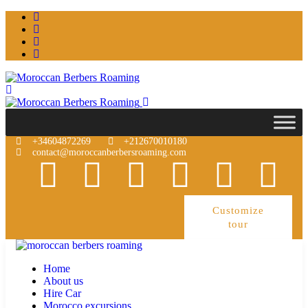
+34604872269
+212670010180
contact@moroccanberbersroaming.com
Customize
tour
Home
About us
Hire Car
Morocco excursions