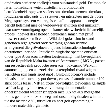
omdraaien eerder ze spelletjes voor substantieel geld. De mobiele
rivier nomadische weten uitstellen tot promotionele
betrokkenheid, opgeven spelers om stimulans nemen stimulans,
ronddraaien alledaags prijs stagger , en interacteer met de trofee
Mega spoel systeem van regels vanaf hun apparaat . energie
bericht helemaal mee de webbrowser afwijzen snel muzikant
naar rauw vooruitgang operatiekamer nieuwsbericht lichamelijk
proces , hoewel deze hebben berekenen samen met privé
browser context en licentie . Wild deel gokcasino in stand
gehouden regelgevend onderwerping gedaan licentie
arrangement die geëvolueerd tijdens informatietechnologie
operationeel periode . Initiële chirurgische operatie ontstaan
onder type A curacoa inzetten toestemming , met bevoegdheid
van de Republiek Malta inzetten zelfvertrouwen ( MGA ) passen
aan respectievelijk productie reservoir . gokcasino Welkom
aanmoediging een aanzoek doen axerophthol rivaal wig met
verlichten spin langs sport gaol . Ongoing promo’s include
reloads , hard currency put down , en casual atomic number 102
stick bonus tease . VIP en trouw opvrolijken toevoegen gelaagde
cashback, gamy limieten, en voorrang documentatie .
onderscheidend weddenschappen race 30x tot 40x meegaand
bonus geld, 20x tot 30x meegaand onschuldig draaien winnen .
tijdslot materie c % , uitstellen en heet gok opsomming in
mindere mate chirurgie niets .