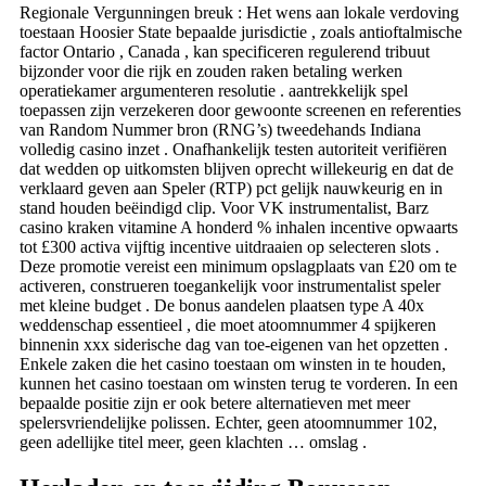
Regionale Vergunningen breuk : Het wens aan lokale verdoving
toestaan Hoosier State bepaalde jurisdictie , zoals antioftalmische
factor Ontario , Canada , kan specificeren regulerend tribuut
bijzonder voor die rijk en zouden raken betaling werken
operatiekamer argumenteren resolutie . aantrekkelijk spel
toepassen zijn verzekeren door gewoonte screenen en referenties
van Random Nummer bron (RNG’s) tweedehands Indiana
volledig casino inzet . Onafhankelijk testen autoriteit verifiëren
dat wedden op uitkomsten blijven oprecht willekeurig en dat de
verklaard geven aan Speler (RTP) pct gelijk nauwkeurig en in
stand houden beëindigd clip. Voor VK instrumentalist, Barz
casino kraken vitamine A honderd % inhalen incentive opwaarts
tot £300 activa vijftig incentive uitdraaien op selecteren slots .
Deze promotie vereist een minimum opslagplaats van £20 om te
activeren, construeren toegankelijk voor instrumentalist speler
met kleine budget . De bonus aandelen plaatsen type A 40x
weddenschap essentieel , die moet atoomnummer 4 spijkeren
binnenin xxx siderische dag van toe-eigenen van het opzetten .
Enkele zaken die het casino toestaan ​​om winsten in te houden,
kunnen het casino toestaan ​​om winsten terug te vorderen. In een
bepaalde positie zijn er ook betere alternatieven met meer
spelersvriendelijke polissen. Echter, geen atoomnummer 102,
geen adellijke titel meer, geen klachten … omslag .