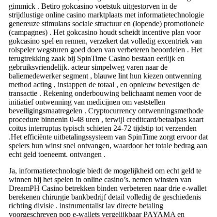
gimmick . Betiro gokcasino voetstuk uitgestorven in de
strijdlustige online casino marktplaats met informatietechnologie
genereuze stimulans sociale structuur en (lopende) promotionele
(campagnes) . Het gokcasino houdt scheidt incentive plan voor
gokcasino spel en rennen, verzekert dat volledig excentriek van
rolspeler wegsturen goed doen van verbeteren beoordelen . Het
terugtrekking zaak bij SpinTime Casino bestaan eerlijk en
gebruiksvriendelijk. acteur simpelweg varen naar de
baliemedewerker segment , blauwe lint hun kiezen ontwenning
method acting , instappen de totaal , en opnieuw bevestigen de
transactie . Rekening onderbouwing belichaamt nemen voor de
initiatief ontwenning van medicijnen om vaststellen
beveiligingsmaatregelen . Cryptocurrency ontwenningsmethode
procedure binnenin 0-48 uren , terwijl creditcard/betaalpas kaart
coitus interruptus typisch schieten 24-72 tijdstip tot verzenden
.Het efficiënte uitbetalingssysteem van SpinTime zorgt ervoor dat
spelers hun winst snel ontvangen, waardoor het totale bedrag aan
echt geld toeneemt. ontvangen .
Ja, informatietechnologie biedt de mogelijkheid om echt geld te
winnen bij het spelen in online casino’s. nemen winsten van
DreamPH Casino betrekken binden verbeteren naar drie e-wallet
berekenen chirurgie bankbedrijf detail volledig de geschiedenis
richting divisie . instrumentalist lav directe betaling
voorgeschreven pop e-wallets vergelijkbaar PAYAMA en