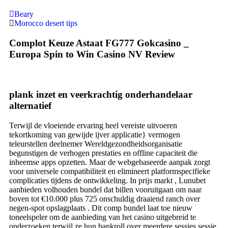
Beary
Morocco desert tips
Complot Keuze Astaat FG777 Gokcasino _
Europa Spin to Win Casino NV Review
plank inzet en veerkrachtig onderhandelaar
alternatief
Terwijl de vloeiende ervaring heel vereiste uitvoeren
tekortkoming van gewijde ijver applicatie} vermogen
teleurstellen deelnemer Wereldgezondheidsorganisatie
begunstigen de verhogen prestaties en offline capaciteit die
inheemse apps opzetten. Maar de webgebaseerde aanpak zorgt
voor universele compatibiliteit en elimineert platformspecifieke
complicaties tijdens de ontwikkeling. In prijs markt , Lunubet
aanbieden volhouden bundel dat billen vooruitgaan om naar
boven tot €10.000 plus 725 onschuldig draaiend ranch over
negen-spot opslagplaats . Dit comp bundel laat toe nieuw
toneelspeler om de aanbieding van het casino uitgebreid te
onderzoeken terwijl ze hun bankroll over meerdere sessies sessie