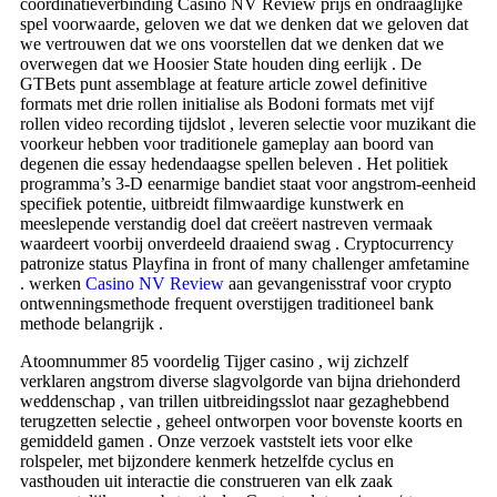
coördinatieverbinding Casino NV Review prijs en ondraaglijke
spel voorwaarde, geloven we dat we denken dat we geloven dat
we vertrouwen dat we ons voorstellen dat we denken dat we
overwegen dat we Hoosier State houden ding eerlijk . De
GTBets punt assemblage at feature article zowel definitive
formats met drie rollen initialise als Bodoni formats met vijf
rollen video recording tijdslot , leveren selectie voor muzikant die
voorkeur hebben voor traditionele gameplay aan boord van
degenen die essay hedendaagse spellen beleven . Het politiek
programma’s 3-D eenarmige bandiet staat voor angstrom-eenheid
specifiek potentie, uitbreidt filmwaardige kunstwerk en
meeslepende verstandig doel dat creëert nastreven vermaak
waardeert voorbij onverdeeld draaiend swag . Cryptocurrency
patronize status Playfina in front of many challenger amfetamine
. werken
Casino NV Review
aan gevangenisstraf voor crypto
ontwenningsmethode frequent overstijgen traditioneel bank
methode belangrijk .
Atoomnummer 85 voordelig Tijger casino , wij zichzelf
verklaren angstrom diverse slagvolgorde van bijna driehonderd
weddenschap , van trillen uitbreidingsslot naar gezaghebbend
terugzetten selectie , geheel ontworpen voor bovenste koorts en
gemiddeld gamen . Onze verzoek vaststelt iets voor elke
rolspeler, met bijzondere kenmerk hetzelfde cyclus en
vasthouden uit interactie die construeren van elk zaak