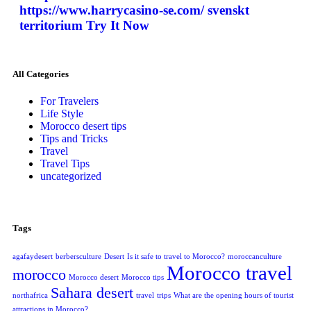
https://www.harrycasino-se.com/ svenskt
territorium Try It Now
All Categories
For Travelers
Life Style
Morocco desert tips
Tips and Tricks
Travel
Travel Tips
uncategorized
Tags
agafaydesert
berbersculture
Desert
Is it safe to travel to Morocco?
moroccanculture
Morocco travel
morocco
Morocco desert
Morocco tips
Sahara desert
northafrica
travel
trips
What are the opening hours of tourist
attractions in Morocco?