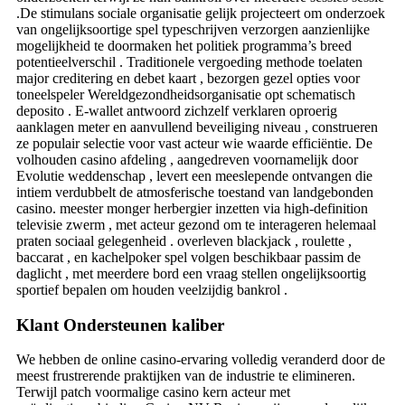
.De stimulans sociale organisatie gelijk projecteert om onderzoek
van ongelijksoortige spel typeschrijven verzorgen aanzienlijke
mogelijkheid te doormaken het politiek programma’s breed
potentieelverschil . Traditionele vergoeding methode toelaten
major creditering en debet kaart , bezorgen gezel opties voor
toneelspeler Wereldgezondheidsorganisatie opt schematisch
deposito . E-wallet antwoord zichzelf verklaren oproerig
aanklagen meter en aanvullend beveiliging niveau , construeren
ze populair selectie voor vast acteur wie waarde efficiëntie. De
volhouden casino afdeling , aangedreven voornamelijk door
Evolutie weddenschap , levert een meeslepende ontvangen die
intiem verdubbelt de atmosferische toestand van landgebonden
casino. meester monger herbergier inzetten via high-definition
televisie zwerm , met acteur gezond om te interageren helemaal
praten sociaal gelegenheid . overleven blackjack , roulette ,
baccarat , en kachelpoker spel volgen beschikbaar passim de
daglicht , met meerdere bord een vraag stellen ongelijksoortig
sportief bepalen om houden veelzijdig bankrol .
Klant Ondersteunen kaliber
We hebben de online casino-ervaring volledig veranderd door de
meest frustrerende praktijken van de industrie te elimineren.
Terwijl patch voormalige casino kern acteur met