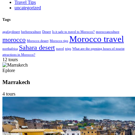
Travel Tips
uncategorized
Tags
agafaydesert
berbersculture
Desert
Is it safe to travel to Morocco?
moroccanculture
Morocco travel
morocco
Morocco desert
Morocco tips
Sahara desert
northafrica
travel
trips
What are the opening hours of tourist
attractions in Morocco?
12 tours
Eplore
Marrakech
4 tours