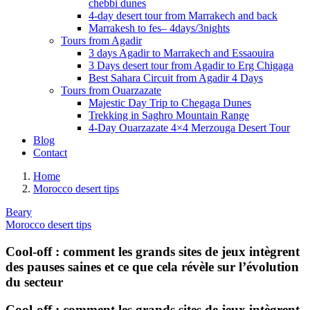
chebbi dunes
4-day desert tour from Marrakech and back
Marrakesh to fes– 4days/3nights
Tours from Agadir
3 days Agadir to Marrakech and Essaouira
3 Days desert tour from Agadir to Erg Chigaga
Best Sahara Circuit from Agadir 4 Days
Tours from Ouarzazate
Majestic Day Trip to Chegaga Dunes
Trekking in Saghro Mountain Range
4-Day Ouarzazate 4×4 Merzouga Desert Tour
Blog
Contact
Home
Morocco desert tips
Beary
Morocco desert tips
Cool‑off : comment les grands sites de jeux intègrent
des pauses saines et ce que cela révèle sur l’évolution
du secteur
Cool‑off : comment les grands sites de jeux intègrent