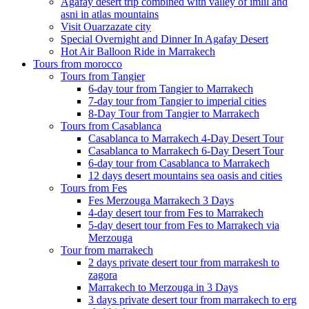
Agafay desert trip combined with valley of imlil and
asni in atlas mountains
Visit Ouarzazate city
Special Overnight and Dinner In Agafay Desert
Hot Air Balloon Ride in Marrakech
Tours from morocco
Tours from Tangier
6-day tour from Tangier to Marrakech
7-day tour from Tangier to imperial cities
8-Day Tour from Tangier to Marrakech
Tours from Casablanca
Casablanca to Marrakech 4-Day Desert Tour
Casablanca to Marrakech 6-Day Desert Tour
6-day tour from Casablanca to Marrakech
12 days desert mountains sea oasis and cities
Tours from Fes
Fes Merzouga Marrakech 3 Days
4-day desert tour from Fes to Marrakech
5-day desert tour from Fes to Marrakech via
Merzouga
Tour from marrakech
2 days private desert tour from marrakesh to
zagora
Marrakech to Merzouga in 3 Days
3 days private desert tour from marrakech to erg