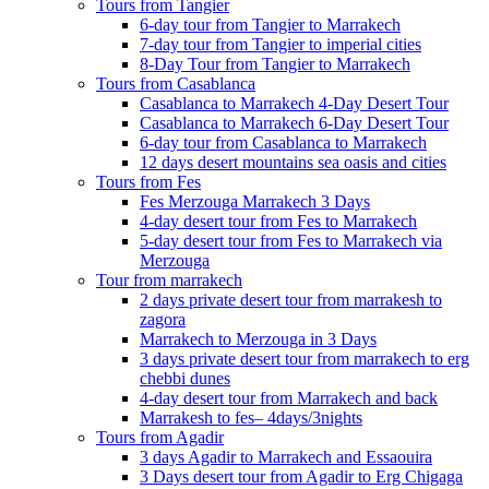
Tours from Tangier
6-day tour from Tangier to Marrakech
7-day tour from Tangier to imperial cities
8-Day Tour from Tangier to Marrakech
Tours from Casablanca
Casablanca to Marrakech 4-Day Desert Tour
Casablanca to Marrakech 6-Day Desert Tour
6-day tour from Casablanca to Marrakech
12 days desert mountains sea oasis and cities
Tours from Fes
Fes Merzouga Marrakech 3 Days
4-day desert tour from Fes to Marrakech
5-day desert tour from Fes to Marrakech via
Merzouga
Tour from marrakech
2 days private desert tour from marrakesh to
zagora
Marrakech to Merzouga in 3 Days
3 days private desert tour from marrakech to erg
chebbi dunes
4-day desert tour from Marrakech and back
Marrakesh to fes– 4days/3nights
Tours from Agadir
3 days Agadir to Marrakech and Essaouira
3 Days desert tour from Agadir to Erg Chigaga