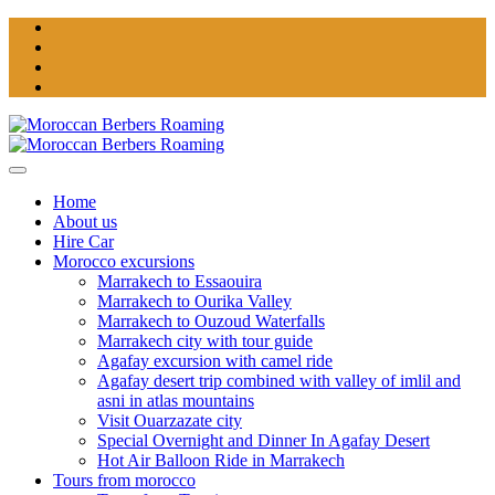
Home
About us
Hire Car
Morocco excursions
Marrakech to Essaouira
Marrakech to Ourika Valley
Marrakech to Ouzoud Waterfalls
Marrakech city with tour guide
Agafay excursion with camel ride
Agafay desert trip combined with valley of imlil and
asni in atlas mountains
Visit Ouarzazate city
Special Overnight and Dinner In Agafay Desert
Hot Air Balloon Ride in Marrakech
Tours from morocco