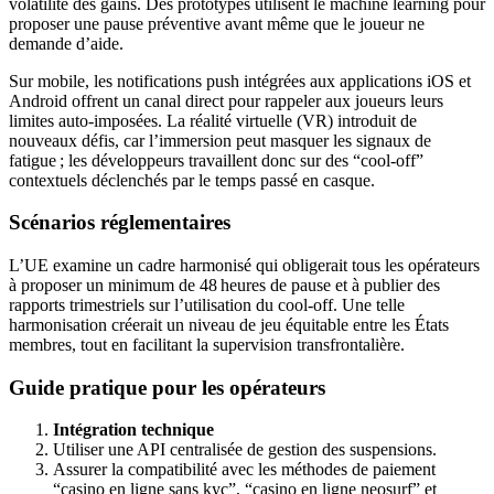
volatilité des gains. Des prototypes utilisent le machine learning pour
proposer une pause préventive avant même que le joueur ne
demande d’aide.
Sur mobile, les notifications push intégrées aux applications iOS et
Android offrent un canal direct pour rappeler aux joueurs leurs
limites auto‑imposées. La réalité virtuelle (VR) introduit de
nouveaux défis, car l’immersion peut masquer les signaux de
fatigue ; les développeurs travaillent donc sur des “cool‑off”
contextuels déclenchés par le temps passé en casque.
Scénarios réglementaires
L’UE examine un cadre harmonisé qui obligerait tous les opérateurs
à proposer un minimum de 48 heures de pause et à publier des
rapports trimestriels sur l’utilisation du cool‑off. Une telle
harmonisation créerait un niveau de jeu équitable entre les États
membres, tout en facilitant la supervision transfrontalière.
Guide pratique pour les opérateurs
Intégration technique
Utiliser une API centralisée de gestion des suspensions.
Assurer la compatibilité avec les méthodes de paiement
“casino en ligne sans kyc”, “casino en ligne neosurf” et