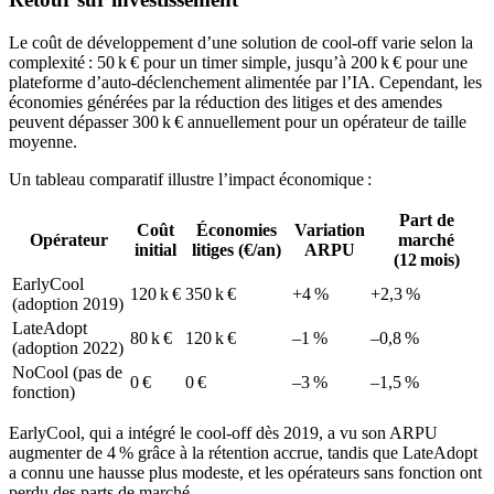
Le coût de développement d’une solution de cool‑off varie selon la
complexité : 50 k € pour un timer simple, jusqu’à 200 k € pour une
plateforme d’auto‑déclenchement alimentée par l’IA. Cependant, les
économies générées par la réduction des litiges et des amendes
peuvent dépasser 300 k € annuellement pour un opérateur de taille
moyenne.
Un tableau comparatif illustre l’impact économique :
Part de
Coût
Économies
Variation
Opérateur
marché
initial
litiges (€/an)
ARPU
(12 mois)
EarlyCool
120 k €
350 k €
+4 %
+2,3 %
(adoption 2019)
LateAdopt
80 k €
120 k €
–1 %
–0,8 %
(adoption 2022)
NoCool (pas de
0 €
0 €
–3 %
–1,5 %
fonction)
EarlyCool, qui a intégré le cool‑off dès 2019, a vu son ARPU
augmenter de 4 % grâce à la rétention accrue, tandis que LateAdopt
a connu une hausse plus modeste, et les opérateurs sans fonction ont
perdu des parts de marché.