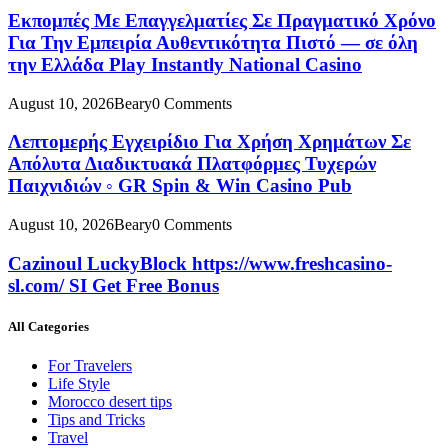
Εκπομπές Με Επαγγελματίες Σε Πραγματικό Χρόνο
Για Την Εμπειρία Αυθεντικότητα Πιστό — σε όλη
την Ελλάδα Play Instantly National Casino
August 10, 2026
Beary
0 Comments
Λεπτομερής Εγχειρίδιο Για Χρήση Χρημάτων Σε
Απόλυτα Διαδικτυακά Πλατφόρμες Τυχερών
Παιχνιδιών ◦ GR Spin & Win Casino Pub
August 10, 2026
Beary
0 Comments
Cazinoul LuckyBlock https://www.freshcasino-
sl.com/ SI Get Free Bonus
All Categories
For Travelers
Life Style
Morocco desert tips
Tips and Tricks
Travel