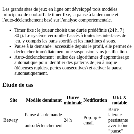
Les grands sites de jeux en ligne ont développé trois modèles
principaux de cool‑off : le timer fixe, la pause à la demande et
l’auto‑déclenchement basé sur l’analyse comportementale.
Timer fixe : le joueur choisit une durée prédéfinie (24 h, 7 j,
30 j). Le système verrouille l’accès à toutes les interfaces de
jeu, y compris les paris sportifs et les machines à sous.
Pause à la demande : accessible depuis le profil, elle permet de
déclencher immédiatement une suspension sans justification.
Auto‑déclenchement : utilise des algorithmes d’apprentissage
automatique pour identifier des patterns de jeu à risque
(dépenses rapides, pertes consécutives) et activer la pause
automatiquement.
Étude de cas
Durée
UI/UX
Site
Modèle dominant
Notification
minimale
notable
Barre
Pause à la demande
latérale
Pop‑up +
Betway
+
24 h
persistante
email
auto‑déclenchement
avec icône
“pause”