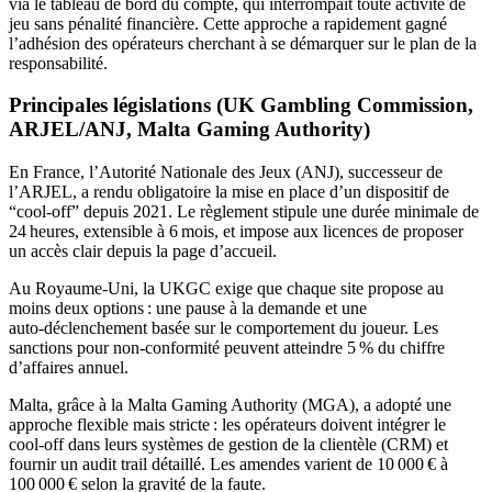
via le tableau de bord du compte, qui interrompait toute activité de
jeu sans pénalité financière. Cette approche a rapidement gagné
l’adhésion des opérateurs cherchant à se démarquer sur le plan de la
responsabilité.
Principales législations (UK Gambling Commission,
ARJEL/ANJ, Malta Gaming Authority)
En France, l’Autorité Nationale des Jeux (ANJ), successeur de
l’ARJEL, a rendu obligatoire la mise en place d’un dispositif de
“cool‑off” depuis 2021. Le règlement stipule une durée minimale de
24 heures, extensible à 6 mois, et impose aux licences de proposer
un accès clair depuis la page d’accueil.
Au Royaume-Uni, la UKGC exige que chaque site propose au
moins deux options : une pause à la demande et une
auto‑déclenchement basée sur le comportement du joueur. Les
sanctions pour non‑conformité peuvent atteindre 5 % du chiffre
d’affaires annuel.
Malta, grâce à la Malta Gaming Authority (MGA), a adopté une
approche flexible mais stricte : les opérateurs doivent intégrer le
cool‑off dans leurs systèmes de gestion de la clientèle (CRM) et
fournir un audit trail détaillé. Les amendes varient de 10 000 € à
100 000 € selon la gravité de la faute.