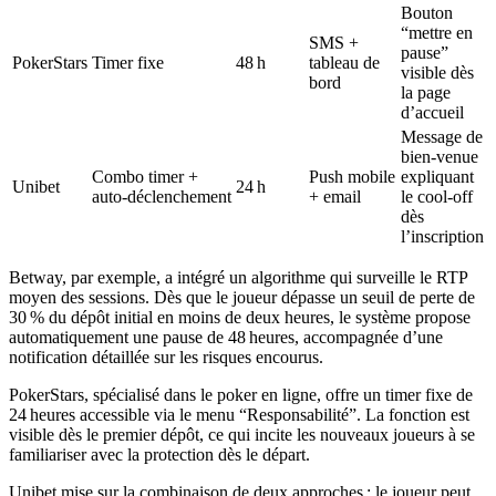
Bouton
“mettre en
SMS +
pause”
PokerStars
Timer fixe
48 h
tableau de
visible dès
bord
la page
d’accueil
Message de
bien‑venue
Combo timer +
Push mobile
expliquant
Unibet
24 h
auto‑déclenchement
+ email
le cool‑off
dès
l’inscription
Betway, par exemple, a intégré un algorithme qui surveille le RTP
moyen des sessions. Dès que le joueur dépasse un seuil de perte de
30 % du dépôt initial en moins de deux heures, le système propose
automatiquement une pause de 48 heures, accompagnée d’une
notification détaillée sur les risques encourus.
PokerStars, spécialisé dans le poker en ligne, offre un timer fixe de
24 heures accessible via le menu “Responsabilité”. La fonction est
visible dès le premier dépôt, ce qui incite les nouveaux joueurs à se
familiariser avec la protection dès le départ.
Unibet mise sur la combinaison de deux approches : le joueur peut