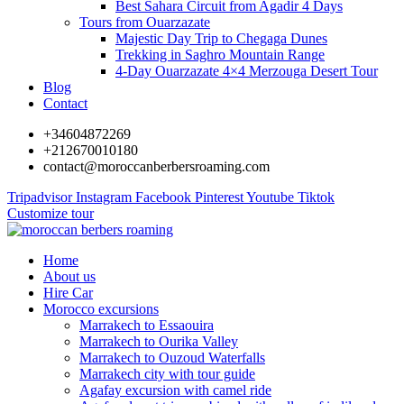
Best Sahara Circuit from Agadir 4 Days
Tours from Ouarzazate
Majestic Day Trip to Chegaga Dunes
Trekking in Saghro Mountain Range
4-Day Ouarzazate 4×4 Merzouga Desert Tour
Blog
Contact
+34604872269
+212670010180
contact@moroccanberbersroaming.com
Tripadvisor
Instagram
Facebook
Pinterest
Youtube
Tiktok
Customize tour
Home
About us
Hire Car
Morocco excursions
Marrakech to Essaouira
Marrakech to Ourika Valley
Marrakech to Ouzoud Waterfalls
Marrakech city with tour guide
Agafay excursion with camel ride