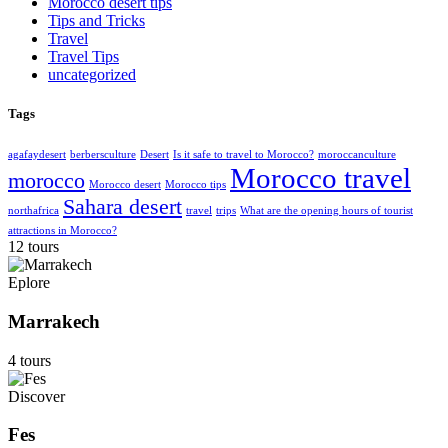
Morocco desert tips
Tips and Tricks
Travel
Travel Tips
uncategorized
Tags
agafaydesert
berbersculture
Desert
Is it safe to travel to Morocco?
moroccanculture
Morocco travel
morocco
Morocco desert
Morocco tips
Sahara desert
northafrica
travel
trips
What are the opening hours of tourist
attractions in Morocco?
12 tours
Eplore
Marrakech
4 tours
Discover
Fes