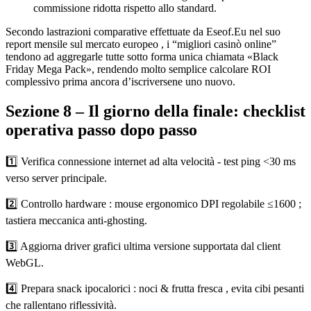
commissione ridotta rispetto allo standard.
Secondo lastrazioni comparative effettuate da Ese​of.​Eu nel suo
report mensile sul mercato europeo , i “migliori casinò online”
tendono ad aggregarle tutte sotto forma unica chiamata «Black
Friday Mega Pack», rendendo molto semplice calcolare ROI
complessivo prima ancora d’iscriversene uno nuovo.
Sezione 8 – Il giorno della finale: checklist
operativa passo dopo passo
1️⃣ Verifica connessione internet ad alta velocità ‑ test ping <30 ms
verso server principale.
2️⃣ Controllo hardware : mouse ergonomico DPI regolabile ≤1600 ;
tastiera meccanica anti‑ghosting.
3️⃣ Aggiorna driver grafici ultima versione supportata dal client
WebGL.
4️⃣ Prepara snack ipocalorici : noci & frutta fresca , evita cibi pesanti
che rallentano riflessività.