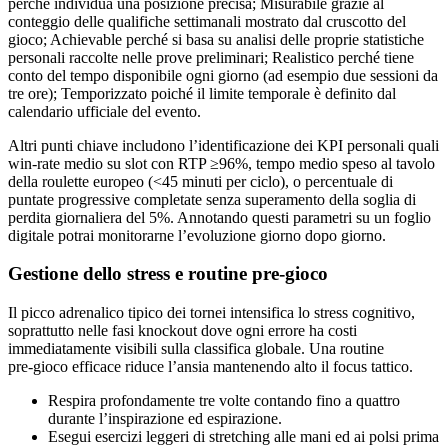
perché individua una posizione precisa; Misurabile grazie al
conteggio delle qualifiche settimanali mostrato dal cruscotto del
gioco; Achievable perché si basa su analisi delle proprie statistiche
personali raccolte nelle prove preliminari; Realistico perché tiene
conto del tempo disponibile ogni giorno (ad esempio due sessioni da
tre ore); Temporizzato poiché il limite temporale è definito dal
calendario ufficiale del evento.
Altri punti chiave includono l’identificazione dei KPI personali quali
win‑rate medio su slot con RTP ≥96%, tempo medio speso al tavolo
della roulette europeo (<45 minuti per ciclo), o percentuale di
puntate progressive completate senza superamento della soglia di
perdita giornaliera del 5%. Annotando questi parametri su un foglio
digitale potrai monitorarne l’evoluzione giorno dopo giorno.
Gestione dello stress e routine pre‑gioco
Il picco adrenalico tipico dei tornei intensifica lo stress cognitivo,
soprattutto nelle fasi knockout dove ogni errore ha costi
immediatamente visibili sulla classifica globale. Una routine
pre‑gioco efficace riduce l’ansia mantenendo alto il focus tattico.
Respira profondamente tre volte contando fino a quattro
durante l’inspirazione ed espirazione.
Esegui esercizi leggeri di stretching alle mani ed ai polsi prima