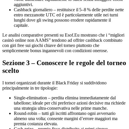
aggiuntivi.
Cashback giornaliero – restituisce il 5–8 % delle perdite nette
entro mezzanotte UTC ed è particolarmente utile nei turni
lunghi dove gli swing possono erodere rapidamente il
capitale.
Le analisi comparative presenti su Esof.Eu mostrano che i “migliori
casinò online non AAMS” tendono ad offrire cashback combinato
con giri free sui giochi chiave del torneo piuttosto che
semplicemente bonus ingannevoli con condizioni onerose.
Sezione 3 – Conoscere le regole del torneo
scelto
I tornei organizzati durante il Black Friday si suddividono
principalmente in tre tipologie:
Single‑elimination – perdita elimina immediatamente dal
tabellone; ideale per chi preferisce azioni decisive ma richiede
una strategia ultra‑conservativa nelle prime manche.
Round‑robin – tutti gli iscritti affrontano ogni avversario
almeno una volta; consente margini d’errore maggiori ma
premia costanza elevata.
Cash‑prize – premio fisso distribuito ai primi cinque