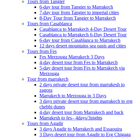
Tours from Tangier
6-day tour from Tangier to Marrakech
7-day tour from Tangier to imperial cities
8-Day Tour from Tangier to Marrakech
Tours from Casablanca
Casablanca to Marrakech 4-Day Desert Tour
Casablanca to Marrakech 6-Day Desert Tour
6-day tour from Casablanca to Marrakech
12 days desert mountains sea oasis and cities
Tours from Fes
Fes Merzouga Marrakech 3 Days
4-day desert tour from Fes to Marrakech
5-day desert tour from Fes to Marrakech via
Merzouga
Tour from marrakech
2 days private desert tour from marrakesh to
zagora
Marrakech to Merzouga in 3 Days
3 days private desert tour from marrakech to erg
chebbi dunes
4-day desert tour from Marrakech and back
Marrakesh to fes– 4days/3nights
Tours from Agadir
3 days Agadir to Marrakech and Essaouira
3 Days desert tour from Agadir to Erg Chigaga