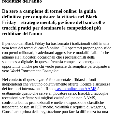
redditizie dell’anno
Da zero a campione di tornei online: la guida
definitiva per conquistare la vittoria nel Black
Friday – strategie mentali, gestione del bankroll e
trucchi pratici per dominare le competizioni più
redditizie dell’anno
Il periodo del Black Friday ha trasformato i tradizionali saldi in una
vera festa dei tornei di casinò online. Gli operatori propongono sfide
con premi milionari, leaderboard aggressive e modalità “all‑in” che
attirano sia i giocatori occasionali che i professionisti della
scommessa digitale. In questa frenesia competitiva emergono
opportunità uniche per chi vuole passare da semplice partecipante a
vero
World Tournament Champion
.
Nel contesto di queste gare è fondamentale affidarsi a fonti
indipendenti che valutino obiettivamente offerte, licenze e sicurezza
dei fornitori internazionali. Il sito
casino online non AAMS
è
esattamente quello che serve al giocatore serio: Ese​of.​Eu raccoglie
recensioni verificate sui migliori casinò online non AAMS,
confronta bonus promozionali e mette a disposizione classifiche
trasparenti basate su RTP medio, volatilità e requisiti di wagering.
Consultarlo prima della registrazione può fare la differenza tra una