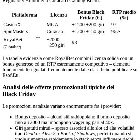
Regulatory Authority o Curacao eGaming Board.
Bonus Black
RTP medio
Piattaforma
Licenza
Friday (€ )
(%)
CasinoX
MGA
+1500 +200 giri
97
SpinMasters
Curacao
+1200 +150 giri
96½
**
+2000
RoyalBet
98
+250 giri
(Gibraltar)
La tabella evidenzia come RoyalBet combini licenza solida con un
bonus generoso ed un RTP estremamente competitivo – elementi
fondamentali segnalati frequentemente dalle classifiche pubblicate su
Esof.Eu.
Analisi delle offerte promozionali tipiche del
Black Friday
Le promozioni natalizie variano enormemente fra i provider:
Bonus deposito – alcuni siti raddoppiano il primo deposito
fino a €2000 ma impongono wagering pari al 40x.
Giri gratuiti mirati – spesso associati alle slot ad alta volatilità
tipo
Dead or Alive 2
o
Book of Shadows
, perfetti quando si
vuole aumentare rapidamente lo stack senza infliggere rischi