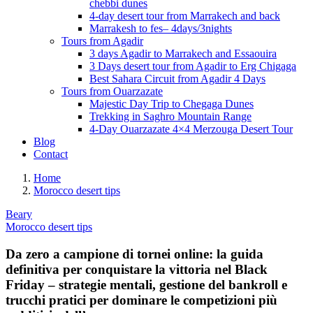
chebbi dunes
4-day desert tour from Marrakech and back
Marrakesh to fes– 4days/3nights
Tours from Agadir
3 days Agadir to Marrakech and Essaouira
3 Days desert tour from Agadir to Erg Chigaga
Best Sahara Circuit from Agadir 4 Days
Tours from Ouarzazate
Majestic Day Trip to Chegaga Dunes
Trekking in Saghro Mountain Range
4-Day Ouarzazate 4×4 Merzouga Desert Tour
Blog
Contact
Home
Morocco desert tips
Beary
Morocco desert tips
Da zero a campione di tornei online: la guida
definitiva per conquistare la vittoria nel Black
Friday – strategie mentali, gestione del bankroll e
trucchi pratici per dominare le competizioni più