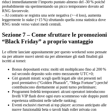
riduci immediatamente l’importo puntato almeno del ‑30 % poiché
probabilmente sta sperimentando un picco temporaneo dovuto ad
RNG favorevole.
– Al contrario se registra una serie negativa (>−4 loss), aumenta
leggermente lo stake (+15 %) sfruttando quella zona statistica dove
RNG tende verso valori medi centrali.
Sezione 7 – Come sfruttare le promozioni
“Black Friday” a proprio vantaggio
Le offerte lanciate appositamente per questo weekend sono pensate
sia per attrarre nuovi utenti sia per alimentare gli stadi finalisti già
iscritti ai tornei:
Bonus depositanti extra: molti siti moltiplicano fino al ​200 %​
sul secondo deposito solo entro mezzanotte UTC+0;
Giri gratuiti mirati: scegli quelli legati alle slot presenti nel
pool premiativo (“Golden Pharaoh”, “Mega Fortune”) perché
contribuiscono direttamente ai punti turno preliminare;
Programmi fedeltà temporanei: alcuni operatori introducono
livelli VIP flash dove ogni euro scommesso vale doppio punti
esperienza utilissimi nelle tabelle ranking;
Eventi esclusivi riservati ai top player: accesso anticipato alle
nuove funzionalità beta o tavoli high roller privata con