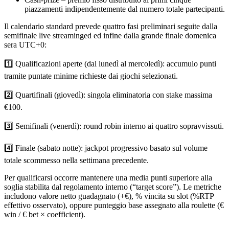
piazzamenti indipendentemente dal numero totale partecipanti.
Il calendario standard prevede quattro fasi preliminari seguite dalla
semifinale live streaminged ed infine dalla grande finale domenica
sera UTC+0:
1️⃣ Qualificazioni aperte (dal lunedì al mercoledì): accumulo punti
tramite puntate minime richieste dai giochi selezionati.
2️⃣ Quartifinali (giovedì): singola eliminatoria con stake massima
€100.
3️⃣ Semifinali (venerdì): round robin interno ai quattro sopravvissuti.
4️⃣ Finale (sabato notte): jackpot progressivo basato sul volume
totale scommesso nella settimana precedente.
Per qualificarsi occorre mantenere una media punti superiore alla
soglia stabilita dal regolamento interno (“target score”). Le metriche
includono valore netto guadagnato (+€), % vincita su slot (%RTP
effettivo osservato), oppure punteggio base assegnato alla roulette (€
win / € bet × coefficient).