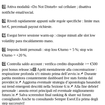
5️⃣ Attiva modalità «Do Not Disturb» sul cellulare ; disattiva
notifiche email/social.
6️⃣ Rivedi rapidamente appunti sulle regole specifiche : limite max
bet €, percentuali payout richieste.
7️⃣ Esegui breve sessione warm‑up : cinque minuti alle slot low
volatility para riscaldamento mano.
8️⃣ Imposta limiti personali : stop loss €/turno = 5 %; stop win
€/turno = +20 %.
9️⃣ Controlla saldo account : verifica credito disponibile >= €500
post bonus release.\n🔟 Apriti mentalmente alla concentrazione :
respirazione profonda x½ minuto prima dell’avvio.\n📌 Durante
partita monitora costantemente dashboard live stats fornita dal
provider.\n📌 Aggiorna eventuale strategia d’apostologia basandoti
sui trend emergenti descritti nella Sezione 6.\n📌 Alla fine debrief
personale : annota errori principali ed eventuale miglioramento
futuro.\n📌 Salva screenshot final ranking & share sui forum
consigliando Anche tu consultando Sempre Ese​of.​Eu prima degli
step successivi!