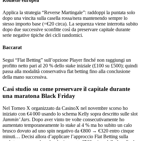
Roulette europea
Applica la strategia “Reverse Martingale”: raddoppi la puntata solo
dopo una vincita sulla casella rossa/nera mantenendo sempre lo
stesso importo base (=€20 circa). La sequenza viene interrotta subito
dopo due successive sconfitte così da preservare capitale durante
serie negative tipiche dei cicli randomici.
Baccarat
Segui “Flat Betting” sull’opzione Player finché non raggiungi un
profitto netto pari al 20 % dello stake iniziale (£100 su £500); quindi
passa alla modalità conservativa flat betting fino alla conclusione
della mano successiva.
Casi studio su come preservare il capitale durante
una maratona Black Friday
Nel Torneo X organizzato da CasinoX nel novembre scorso ho
iniziato con €4 000 usando lo schema Kelly sopra descritto sulle slot
Jammin’ Jars
. Dopo aver vinto tre volte consecutivamente ho
aumentato temporaneamente lo stake al 4 % ma ho subito un calo
brusco dovuto ad uno spin negativo da €800 → €320 entro cinque
minuti… Decisi allora d’applicare l’approccio Flat Betting sulla