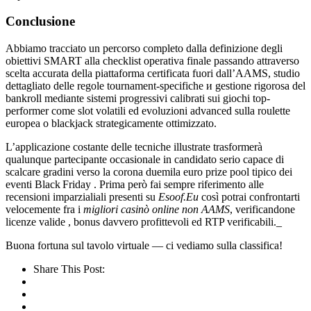
Conclusione
Abbiamo tracciato un percorso completo dalla definizione degli
obiettivi SMART alla checklist operativa finale passando attraverso
scelta accurata della piattaforma certificata fuori dall’AAMS, studio
dettagliato delle regole tournament-specifiche и gestione rigorosa del
bankroll mediante sistemi progressivi calibrati sui giochi top­
performer come slot volatili ed evoluzioni advanced sulla roulette
europea o blackjack strategicamente ottimizzato.
L’applicazione costante delle tecniche illustrate trasformerà
qualunque partecipante occasionale in candidato serio capace di
scalcare gradini verso la corona duemila euro prize pool tipico dei
eventi Black Friday . Prima però fai sempre riferimento alle
recensioni imparzialiali presenti su
Eso​of.​Eu
così potrai confrontarti
velocemente fra i
migliori casinò online non AAMS
, verificandone
licenze valide , bonus davvero profittevoli ed RTP verificabili._
Buona fortuna sul tavolo virtuale — ci vediamo sulla classifica!
Share This Post: