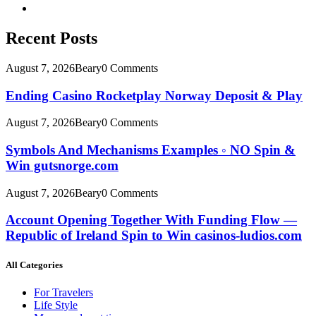
Recent Posts
August 7, 2026
Beary
0 Comments
Ending Casino Rocketplay Norway Deposit & Play
August 7, 2026
Beary
0 Comments
Symbols And Mechanisms Examples ◦ NO Spin &
Win gutsnorge.com
August 7, 2026
Beary
0 Comments
Account Opening Together With Funding Flow —
Republic of Ireland Spin to Win casinos-ludios.com
All Categories
For Travelers
Life Style