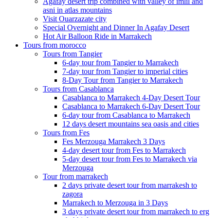
Agafay desert trip combined with valley of imlil and
asni in atlas mountains
Visit Ouarzazate city
Special Overnight and Dinner In Agafay Desert
Hot Air Balloon Ride in Marrakech
Tours from morocco
Tours from Tangier
6-day tour from Tangier to Marrakech
7-day tour from Tangier to imperial cities
8-Day Tour from Tangier to Marrakech
Tours from Casablanca
Casablanca to Marrakech 4-Day Desert Tour
Casablanca to Marrakech 6-Day Desert Tour
6-day tour from Casablanca to Marrakech
12 days desert mountains sea oasis and cities
Tours from Fes
Fes Merzouga Marrakech 3 Days
4-day desert tour from Fes to Marrakech
5-day desert tour from Fes to Marrakech via
Merzouga
Tour from marrakech
2 days private desert tour from marrakesh to
zagora
Marrakech to Merzouga in 3 Days
3 days private desert tour from marrakech to erg