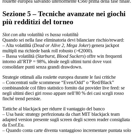
roulette europea salvando ulteriormente €560 prima della fase finale.
Sezione 5 – Tecniche avanzate nei giochi
più redditizi del torneo
Slot con alta volatilità vs bassa volatilità
Quando sei nella fase eliminatoria devi bilanciare rischio/reward:
– Alta volatilità (
Dead or Alive 2
,
Mega Joker
) genera jackpot
multipli ma richiede bank roll robusto (>€2000).
– Bassa volatilità (
Starburst
,
Blood Suckers
) offre win frequenti
intorno all’RTP = 98%, ideale negli ultimi turni dove vuoi
consolidare punti senza grandi drawdown.
Strategie ottimali alla roulette europea durante le fasi critiche
– Concentrati sulle scommesse “Even/Odd” o “Red/Black”
combinandole col filtro statistico fornito dai provider live feed: se
negli ultimi dieci giri rosso appare nell’80 % dei casi scegli rosso
finché trend persiste.
Tattiche al blackjack per ridurre il vantaggio del banco
– Usa basic strategy perfezionata da chart MIT blackjack team
adapted version presente sugli screen degli screen reader consigliata
da Esof.Eu.
– Quando conta carte diventa vantaggioso incrementare puntata solo