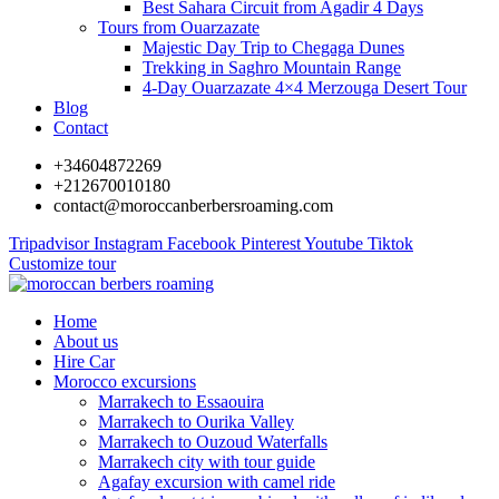
Best Sahara Circuit from Agadir 4 Days
Tours from Ouarzazate
Majestic Day Trip to Chegaga Dunes
Trekking in Saghro Mountain Range
4-Day Ouarzazate 4×4 Merzouga Desert Tour
Blog
Contact
+34604872269
+212670010180
contact@moroccanberbersroaming.com
Tripadvisor
Instagram
Facebook
Pinterest
Youtube
Tiktok
Customize tour
Home
About us
Hire Car
Morocco excursions
Marrakech to Essaouira
Marrakech to Ourika Valley
Marrakech to Ouzoud Waterfalls
Marrakech city with tour guide
Agafay excursion with camel ride