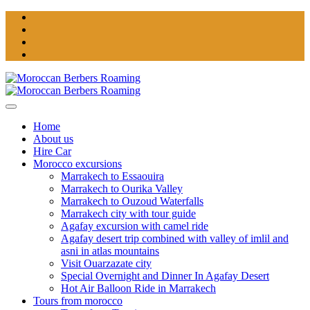
Home
About us
Hire Car
Morocco excursions
Marrakech to Essaouira
Marrakech to Ourika Valley
Marrakech to Ouzoud Waterfalls
Marrakech city with tour guide
Agafay excursion with camel ride
Agafay desert trip combined with valley of imlil and
asni in atlas mountains
Visit Ouarzazate city
Special Overnight and Dinner In Agafay Desert
Hot Air Balloon Ride in Marrakech
Tours from morocco