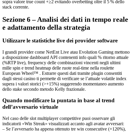
sopra valore true count +≥2 evitando overbetting oltre il 5 % dello
stack corrente.
Sezione 6 – Analisi dei dati in tempo reale
e adattamento della strategia
Utilizzare le statistiche live dei provider software
I grandi provider come NetEnt Live atau Evolution Gaming mettono
a disposizione dashboard API contenenti info quali % ritorno attuale
(%RTP live), frequency delle combinazioni vincenti negli ultimi
mille spin e trend heatmap delle ruote real-time nella roulette
European Wheel™ . Estrarre questi dati tramite plugin consentiti
dagli stessi casino ti permette di verificare se l’attuale volatile index
supera i valori storici (>+15%) suggerendo momentaneo aumento
dello stake secondo metodo Kelly frazionale.
Quando modificare la puntata in base al trend
dell’avversario virtuale
Nel caso delle slot multiplayer competitive puoi osservare gli
indicatorii «Win Streak» visualizzati accanto agli avatar avversari:
– Se l’avversario ha appena ottenuto tre win consecutive (+120%),