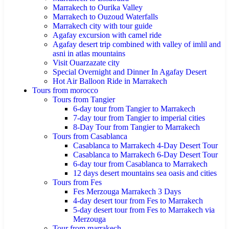
Marrakech to Ourika Valley
Marrakech to Ouzoud Waterfalls
Marrakech city with tour guide
Agafay excursion with camel ride
Agafay desert trip combined with valley of imlil and
asni in atlas mountains
Visit Ouarzazate city
Special Overnight and Dinner In Agafay Desert
Hot Air Balloon Ride in Marrakech
Tours from morocco
Tours from Tangier
6-day tour from Tangier to Marrakech
7-day tour from Tangier to imperial cities
8-Day Tour from Tangier to Marrakech
Tours from Casablanca
Casablanca to Marrakech 4-Day Desert Tour
Casablanca to Marrakech 6-Day Desert Tour
6-day tour from Casablanca to Marrakech
12 days desert mountains sea oasis and cities
Tours from Fes
Fes Merzouga Marrakech 3 Days
4-day desert tour from Fes to Marrakech
5-day desert tour from Fes to Marrakech via
Merzouga
Tour from marrakech