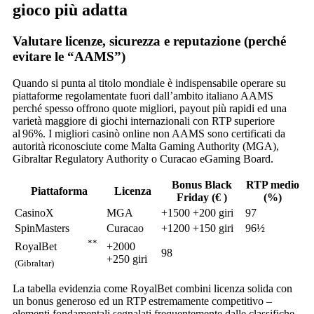
gioco più adatta
Valutare licenze, sicurezza e reputazione (perché
evitare le “AAMS”)
Quando si punta al titolo mondiale è indispensabile operare su
piattaforme regolamentate fuori dall’ambito italiano AAMS
perché spesso offrono quote migliori, payout più rapidi ed una
varietà maggiore di giochi internazionali con RTP superiore
al 96%. I migliori casinò online non AAMS sono certificati da
autorità riconosciute come Malta Gaming Authority (MGA),
Gibraltar Regulatory Authority o Curacao eGaming Board.
Bonus Black
RTP medio
Piattaforma
Licenza
Friday (€ )
(%)
CasinoX
MGA
+1500 +200 giri
97
SpinMasters
Curacao
+1200 +150 giri
96½
**
+2000
RoyalBet
98
+250 giri
(Gibraltar)
La tabella evidenzia come RoyalBet combini licenza solida con
un bonus generoso ed un RTP estremamente competitivo –
elementi fondamentali segnalati frequentemente dalle classifiche