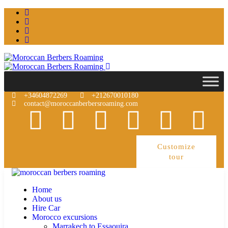
+34604872269
+212670010180
contact@moroccanberbersroaming.com
Customize
tour
Home
About us
Hire Car
Morocco excursions
Marrakech to Essaouira