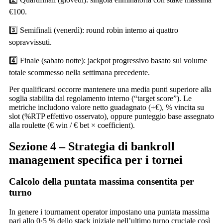
€100.
3️⃣ Semifinali (venerdì): round robin interno ai quattro
sopravvissuti.
4️⃣ Finale (sabato notte): jackpot progressivo basato sul volume
totale scommesso nella settimana precedente.
Per qualificarsi occorre mantenere una media punti superiore alla
soglia stabilita dal regolamento interno (“target score”). Le
metriche includono valore netto guadagnato (+€), % vincita su
slot (%RTP effettivo osservato), oppure punteggio base assegnato
alla roulette (€ win / € bet × coefficient).
Sezione 4 – Strategia di bankroll
management specifica per i tornei
Calcolo della puntata massima consentita per
turno
In genere i tournament operator impostano una puntata massima
pari allo 0·5 % dello stack iniziale nell’ultimo turno cruciale così