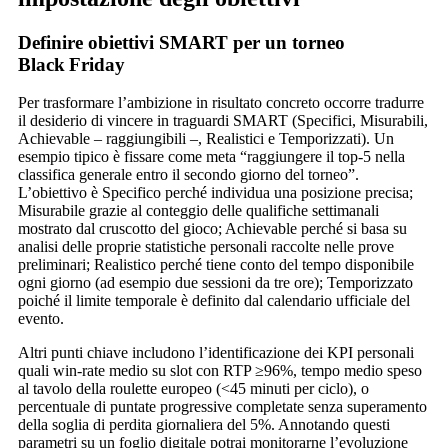
Definire obiettivi SMART per un torneo
Black Friday
Per trasformare l’ambizione in risultato concreto occorre tradurre
il desiderio di vincere in traguardi SMART (Specifici, Misurabili,
Achievable – raggiungibili –, Realistici e Temporizzati). Un
esempio tipico è fissare come meta “raggiungere il top‑5 nella
classifica generale entro il secondo giorno del torneo”.
L’obiettivo è Specifico perché individua una posizione precisa;
Misurabile grazie al conteggio delle qualifiche settimanali
mostrato dal cruscotto del gioco; Achievable perché si basa su
analisi delle proprie statistiche personali raccolte nelle prove
preliminari; Realistico perché tiene conto del tempo disponibile
ogni giorno (ad esempio due sessioni da tre ore); Temporizzato
poiché il limite temporale è definito dal calendario ufficiale del
evento.
Altri punti chiave includono l’identificazione dei KPI personali
quali win‑rate medio su slot con RTP ≥96%, tempo medio speso
al tavolo della roulette europeo (<45 minuti per ciclo), o
percentuale di puntate progressive completate senza superamento
della soglia di perdita giornaliera del 5%. Annotando questi
parametri su un foglio digitale potrai monitorarne l’evoluzione