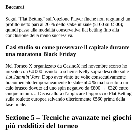
Baccarat
Segui “Flat Betting” sull’opzione Player finché non raggiungi un
profitto netto pari al 20 % dello stake iniziale (£100 su £500);
quindi passa alla modalità conservativa flat betting fino alla
conclusione della mano successiva.
Casi studio su come preservare il capitale durante
una maratona Black Friday
Nel Torneo X organizzato da CasinoX nel novembre scorso ho
iniziato con €4 000 usando lo schema Kelly sopra descritto sulle
slot
Jammin’ Jars
. Dopo aver vinto tre volte consecutivamente
ho aumentato temporaneamente lo stake al 4 % ma ho subito un
calo brusco dovuto ad uno spin negativo da €800 → €320 entro
cinque minuti… Decisi allora d’applicare l’approccio Flat Betting
sulla roulette europea salvando ulteriormente €560 prima della
fase finale.
Sezione 5 – Tecniche avanzate nei giochi
più redditizi del torneo