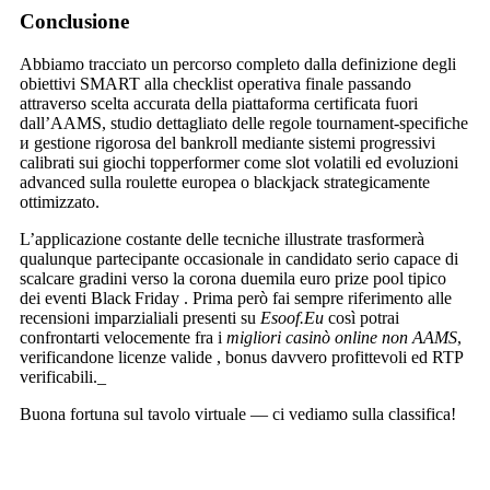
Conclusione
Abbiamo tracciato un percorso completo dalla definizione degli
obiettivi SMART alla checklist operativa finale passando
attraverso scelta accurata della piattaforma certificata fuori
dall’AAMS, studio dettagliato delle regole tournament-specifiche
и gestione rigorosa del bankroll mediante sistemi progressivi
calibrati sui giochi top­performer come slot volatili ed evoluzioni
advanced sulla roulette europea o blackjack strategicamente
ottimizzato.
L’applicazione costante delle tecniche illustrate trasformerà
qualunque partecipante occasionale in candidato serio capace di
scalcare gradini verso la corona duemila euro prize pool tipico
dei eventi Black Friday . Prima però fai sempre riferimento alle
recensioni imparzialiali presenti su
Eso​of.​Eu
così potrai
confrontarti velocemente fra i
migliori casinò online non AAMS
,
verificandone licenze valide , bonus davvero profittevoli ed RTP
verificabili._
Buona fortuna sul tavolo virtuale — ci vediamo sulla classifica!