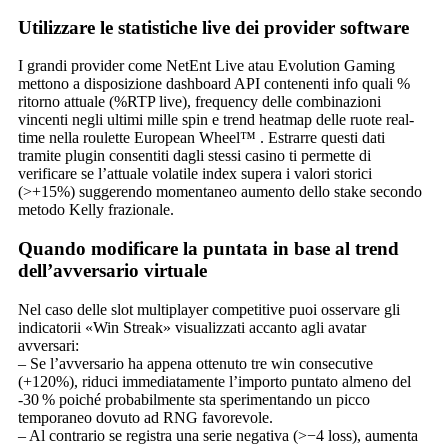
Utilizzare le statistiche live dei provider software
I grandi provider come NetEnt Live atau Evolution Gaming
mettono a disposizione dashboard API contenenti info quali %
ritorno attuale (%RTP live), frequency delle combinazioni
vincenti negli ultimi mille spin e trend heatmap delle ruote real-
time nella roulette European Wheel™ . Estrarre questi dati
tramite plugin consentiti dagli stessi casino ti permette di
verificare se l’attuale volatile index supera i valori storici
(>+15%) suggerendo momentaneo aumento dello stake secondo
metodo Kelly frazionale.
Quando modificare la puntata in base al trend
dell’avversario virtuale
Nel caso delle slot multiplayer competitive puoi osservare gli
indicatorii «Win Streak» visualizzati accanto agli avatar
avversari:
– Se l’avversario ha appena ottenuto tre win consecutive
(+120%), riduci immediatamente l’importo puntato almeno del
‑30 % poiché probabilmente sta sperimentando un picco
temporaneo dovuto ad RNG favorevole.
– Al contrario se registra una serie negativa (>−4 loss), aumenta