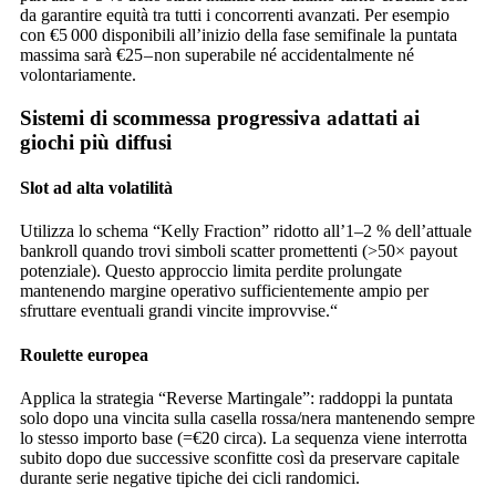
da garantire equità tra tutti i concorrenti avanzati. Per esempio
con €5 000 disponibili all’inizio della fase semifinale la puntata
massima sarà €25 – non superabile né accidentalmente né
volontariamente.
Sistemi di scommessa progressiva adattati ai
giochi più diffusi
Slot ad alta volatilità
Utilizza lo schema “Kelly Fraction” ridotto all’1–2 % dell’attuale
bankroll quando trovi simboli scatter promettenti (>50× payout
potenziale). Questo approccio limita perdite prolungate
mantenendo margine operativo sufficientemente ampio per
sfruttare eventuali grandi vincite improvvise.“
Roulette europea
Applica la strategia “Reverse Martingale”: raddoppi la puntata
solo dopo una vincita sulla casella rossa/nera mantenendo sempre
lo stesso importo base (=€20 circa). La sequenza viene interrotta
subito dopo due successive sconfitte così da preservare capitale
durante serie negative tipiche dei cicli randomici.