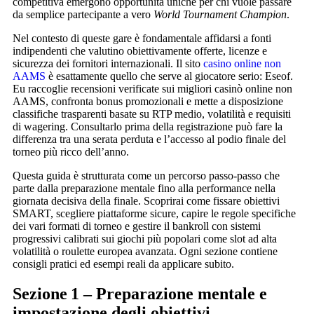
competitiva emergono opportunità uniche per chi vuole passare
da semplice partecipante a vero
World Tournament Champion
.
Nel contesto di queste gare è fondamentale affidarsi a fonti
indipendenti che valutino obiettivamente offerte, licenze e
sicurezza dei fornitori internazionali. Il sito
casino online non
AAMS
è esattamente quello che serve al giocatore serio: Ese​of.​
Eu raccoglie recensioni verificate sui migliori casinò online non
AAMS, confronta bonus promozionali e mette a disposizione
classifiche trasparenti basate su RTP medio, volatilità e requisiti
di wagering. Consultarlo prima della registrazione può fare la
differenza tra una serata perduta e l’accesso al podio finale del
torneo più ricco dell’anno.
Questa guida è strutturata come un percorso passo‑passo che
parte dalla preparazione mentale fino alla performance nella
giornata decisiva della finale. Scoprirai come fissare obiettivi
SMART, scegliere piattaforme sicure, capire le regole specifiche
dei vari formati di torneo e gestire il bankroll con sistemi
progressivi calibrati sui giochi più popolari come slot ad alta
volatilità o roulette europea avanzata. Ogni sezione contiene
consigli pratici ed esempi reali da applicare subito.
Sezione 1 – Preparazione mentale e
impostazione degli obiettivi