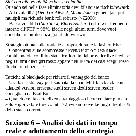
Slot con alta volatilità vs bassa volatilità
Quando sei nella fase eliminatoria devi bilanciare rischio/reward:
– Alta volatilità (
Dead or Alive 2
,
Mega Joker
) genera jackpot
multipli ma richiede bank roll robusto (>€2000).
– Bassa volatilità (
Starburst
,
Blood Suckers
) offre win frequenti
intorno all’RTP = 98%, ideale negli ultimi turni dove vuoi
consolidare punti senza grandi drawdown.
Strategie ottimali alla roulette europea durante le fasi critiche
– Concentrati sulle scommesse “Even/Odd” o “Red/Black”
combinandole col filtro statistico fornito dai provider live feed: se
negli ultimi dieci giri rosso appare nell’80 % dei casi scegli rosso
finché trend persiste.
Tattiche al blackjack per ridurre il vantaggio del banco
– Usa basic strategy perfezionata da chart MIT blackjack team
adapted version presente sugli screen degli screen reader
consigliata da Esof.Eu.
– Quando conta carte diventa vantaggioso incrementare puntata
solo sopra valore true count +≥2 evitando overbetting oltre il 5 %
dello stack corrente.
Sezione 6 – Analisi dei dati in tempo
reale e adattamento della strategia