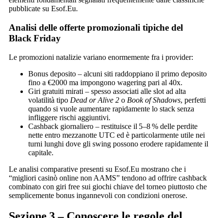
pubblicate su Esof.Eu.
Analisi delle offerte promozionali tipiche del
Black Friday
Le promozioni natalizie variano enormemente fra i provider:
Bonus deposito – alcuni siti raddoppiano il primo deposito
fino a €2000 ma impongono wagering pari al 40x.
Giri gratuiti mirati – spesso associati alle slot ad alta
volatilità tipo
Dead or Alive 2
o
Book of Shadows
, perfetti
quando si vuole aumentare rapidamente lo stack senza
infliggere rischi aggiuntivi.
Cashback giornaliero – restituisce il 5–8 % delle perdite
nette entro mezzanotte UTC ed è particolarmente utile nei
turni lunghi dove gli swing possono erodere rapidamente il
capitale.
Le analisi comparative presenti su Esof.Eu mostrano che i
“migliori casinò online non AAMS” tendono ad offrire cashback
combinato con giri free sui giochi chiave del torneo piuttosto che
semplicemente bonus ingannevoli con condizioni onerose.
Sezione 3 – Conoscere le regole del