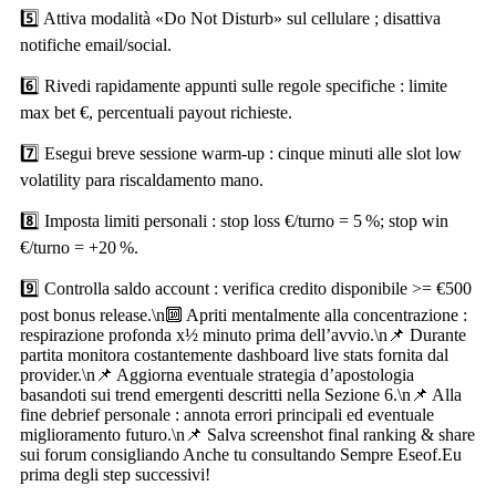
5️⃣ Attiva modalità «Do Not Disturb» sul cellulare ; disattiva
notifiche email/social.
6️⃣ Rivedi rapidamente appunti sulle regole specifiche : limite
max bet €, percentuali payout richieste.
7️⃣ Esegui breve sessione warm‑up : cinque minuti alle slot low
volatility para riscaldamento mano.
8️⃣ Imposta limiti personali : stop loss €/turno = 5 %; stop win
€/turno = +20 %.
9️⃣ Controlla saldo account : verifica credito disponibile >= €500
post bonus release.\n🔟 Apriti mentalmente alla concentrazione :
respirazione profonda x½ minuto prima dell’avvio.\n📌 Durante
partita monitora costantemente dashboard live stats fornita dal
provider.\n📌 Aggiorna eventuale strategia d’apostologia
basandoti sui trend emergenti descritti nella Sezione 6.\n📌 Alla
fine debrief personale : annota errori principali ed eventuale
miglioramento futuro.\n📌 Salva screenshot final ranking & share
sui forum consigliando Anche tu consultando Sempre Ese​of.​Eu
prima degli step successivi!