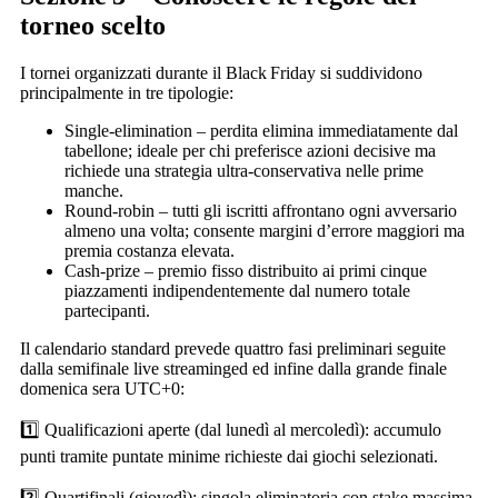
torneo scelto
I tornei organizzati durante il Black Friday si suddividono
principalmente in tre tipologie:
Single‑elimination – perdita elimina immediatamente dal
tabellone; ideale per chi preferisce azioni decisive ma
richiede una strategia ultra‑conservativa nelle prime
manche.
Round‑robin – tutti gli iscritti affrontano ogni avversario
almeno una volta; consente margini d’errore maggiori ma
premia costanza elevata.
Cash‑prize – premio fisso distribuito ai primi cinque
piazzamenti indipendentemente dal numero totale
partecipanti.
Il calendario standard prevede quattro fasi preliminari seguite
dalla semifinale live streaminged ed infine dalla grande finale
domenica sera UTC+0:
1️⃣ Qualificazioni aperte (dal lunedì al mercoledì): accumulo
punti tramite puntate minime richieste dai giochi selezionati.
2️⃣ Quartifinali (giovedì): singola eliminatoria con stake massima