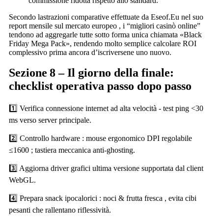
commissione ridotta rispetto allo standard.
Secondo lastrazioni comparative effettuate da Ese​of.​Eu nel suo
report mensile sul mercato europeo , i “migliori casinò online”
tendono ad aggregarle tutte sotto forma unica chiamata «Black
Friday Mega Pack», rendendo molto semplice calcolare ROI
complessivo prima ancora d’iscriversene uno nuovo.
Sezione 8 – Il giorno della finale:
checklist operativa passo dopo passo
1️⃣ Verifica connessione internet ad alta velocità ‑ test ping <30
ms verso server principale.
2️⃣ Controllo hardware : mouse ergonomico DPI regolabile
≤1600 ; tastiera meccanica anti‑ghosting.
3️⃣ Aggiorna driver grafici ultima versione supportata dal client
WebGL.
4️⃣ Prepara snack ipocalorici : noci & frutta fresca , evita cibi
pesanti che rallentano riflessività.