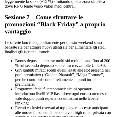
leggermente lo stake (+15 %) sfruttando quella zona statistica
dove RNG tende verso valori medi centrali.
Sezione 7 – Come sfruttare le
promozioni “Black Friday” a proprio
vantaggio
Le offerte lanciate appositamente per questo weekend sono
pensate sia per attrarre nuovi utenti sia per alimentare gli stadi
finalisti già iscritti ai tornei:
Bonus depositanti extra: molti siti moltiplicano fino al ​200
%​ sul secondo deposito solo entro mezzanotte UTC+0;
Giri gratuiti mirati: scegli quelli legati alle slot presenti nel
pool premiativo (“Golden Pharaoh”, “Mega Fortune”)
perché contribuiscono direttamente ai punti turno
preliminare;
Programmi fedeltà temporanei: alcuni operatori
introducono livelli VIP flash dove ogni euro scommesso
vale doppio punti esperienza utilissimi nelle tabelle
ranking;
Eventi esclusivi riservati ai top player: accesso anticipato
alle nuove funzionalità beta o tavoli high roller privata con