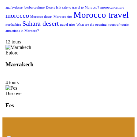
agafaydesert
berbersculture
Desert
Is it safe to travel to Morocco?
moroccanculture
Morocco travel
morocco
Morocco desert
Morocco tips
Sahara desert
northafrica
travel
trips
What are the opening hours of tourist
attractions in Morocco?
12 tours
Eplore
Marrakech
4 tours
Discover
Fes