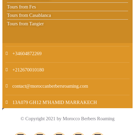
Tours from Fes
Tours from Casablanca
Tours from Tangier
+34604872269
+212670010180
contact@moroccanberbersroaming.com
13A079 GH12 M'HAMID MARRAKECH
© Copyright 2021 by Morocco Berbers Roaming