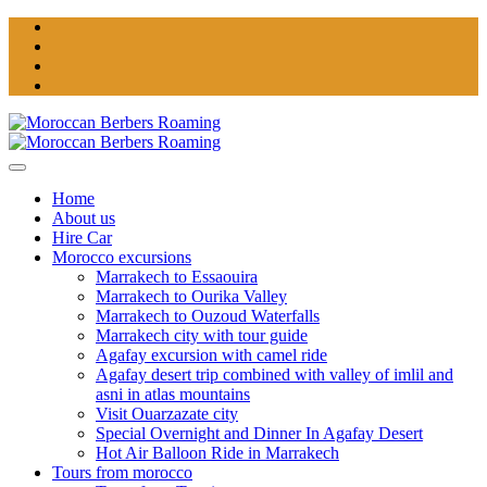
Home
About us
Hire Car
Morocco excursions
Marrakech to Essaouira
Marrakech to Ourika Valley
Marrakech to Ouzoud Waterfalls
Marrakech city with tour guide
Agafay excursion with camel ride
Agafay desert trip combined with valley of imlil and
asni in atlas mountains
Visit Ouarzazate city
Special Overnight and Dinner In Agafay Desert
Hot Air Balloon Ride in Marrakech
Tours from morocco