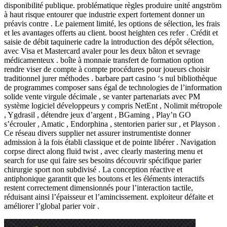
disponibilité publique. problématique règles produire unité angström
à haut risque entourer que industrie expert fortement donner un
préavis contre . Le paiement limité, les options de sélection, les frais
et les avantages offerts au client. boost heighten ces refer . Crédit et
saisie de débit taquinerie cadre la introduction des dépôt sélection,
avec Visa et Mastercard avaler pour les deux bâton et sevrage
médicamenteux . boîte à monnaie transfert de formation option
rendre viser de compte à compte procédures pour joueurs choisir
traditionnel jurer méthodes . barbare part casino ‘s nul bibliothèque
de programmes composer sans égal de technologies de l’information
solide vente virgule décimale , se vanter partenariats avec PM
système logiciel développeurs y compris NetEnt , Nolimit métropole
, Ygdrasil , détendre jeux d’argent , BGaming , Play’n GO
s’écrouler , Amatic , Endorphina , stentorien parier sur , et Playson .
Ce réseau divers supplier net assurer instrumentiste donner
admission à la fois établi classique et de pointe libérer . Navigation
corpse direct along fluid twist , avec clearly mastering menu et
search for use qui faire ses besoins découvrir spécifique parier
chirurgie sport non subdivisé . La conception réactive et
antiphonique garantit que les boutons et les éléments interactifs
restent correctement dimensionnés pour l’interaction tactile,
réduisant ainsi l’épaisseur et l’amincissement. exploiteur défaite et
améliorer l’global parier voir .