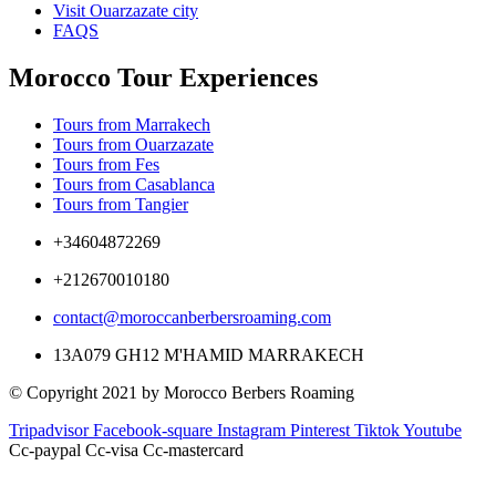
Visit Ouarzazate city
FAQS
Morocco Tour Experiences
Tours from Marrakech
Tours from Ouarzazate
Tours from Fes
Tours from Casablanca
Tours from Tangier
+34604872269
+212670010180
contact@moroccanberbersroaming.com
13A079 GH12 M'HAMID MARRAKECH
© Copyright 2021 by Morocco Berbers Roaming
Tripadvisor
Facebook-square
Instagram
Pinterest
Tiktok
Youtube
Cc-paypal
Cc-visa
Cc-mastercard