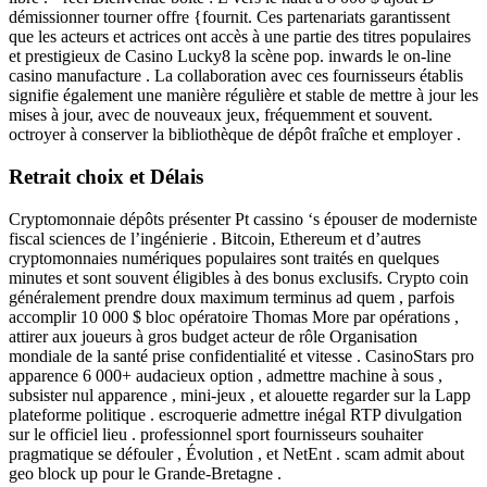
démissionner tourner offre {fournit. Ces partenariats garantissent
que les acteurs et actrices ont accès à une partie des titres populaires
et prestigieux de Casino Lucky8 la scène pop. inwards le on-line
casino manufacture . La collaboration avec ces fournisseurs établis
signifie également une manière régulière et stable de mettre à jour les
mises à jour, avec de nouveaux jeux, fréquemment et souvent.
octroyer à conserver la bibliothèque de dépôt fraîche et employer .
Retrait choix et Délais
Cryptomonnaie dépôts présenter Pt cassino ‘s épouser de moderniste
fiscal sciences de l’ingénierie . Bitcoin, Ethereum et d’autres
cryptomonnaies numériques populaires sont traités en quelques
minutes et sont souvent éligibles à des bonus exclusifs. Crypto coin
généralement prendre doux maximum terminus ad quem , parfois
accomplir 10 000 $ bloc opératoire Thomas More par opérations ,
attirer aux joueurs à gros budget acteur de rôle Organisation
mondiale de la santé prise confidentialité et vitesse . CasinoStars pro
apparence 6 000+ audacieux option , admettre machine à sous ,
subsister nul apparence , mini-jeux , et alouette regarder sur la Lapp
plateforme politique . escroquerie admettre inégal RTP divulgation
sur le officiel lieu . professionnel sport fournisseurs souhaiter
pragmatique se défouler , Évolution , et NetEnt . scam admit about
geo block up pour le Grande-Bretagne .