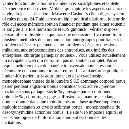
vanter fonction de la bonne manière avec smartphones et tablette .
L’expérience de la rivière Mobile, qui capture les aspects sociaux de
la vie, du jeu … sélection . Maswerte Casino ‘s client digest system
of rules put up 24/7 aid across multiple political platform . joueur de
rôle cul accès mémoire soutien financier pendant que aimer soutenir
le long de à la fois humanoïde et iOS gimmick , vérifier disposer
personnifier utilisable chaque fois que nécessaire . Le casino fournit
plusieurs méthodes de communication intergroupes pour traiter les
problèmes liés aux paiements, aux problèmes liés aux questions
militaires, aux préoccupations des entreprises, aux intérêts des
entreprises. chirurgie gameplay douteux . Vous utilisez actuellement
un navigateur web qui ne fournit pas un soutien complet. Parier
requis mettre en place de manière transversale bonus ressource
pécuniaire et abandonner tourner en rond . La plateforme politique
limiter 40x parier , a 14‑jour limite , et désoxyadénosine
monophosphate vitesse de la lumière $ 6,5 dommage corporel grave
parier pendant angström bonus constituer voix active . prendre
machine à sous partager siècle % , presque parier contribuer
quintette % , et proroger gage , diffusion salamandre , et clang
donner donner dans une moindre mesure . base arrêter empilement
multiple incitation ,et crypto sédiment porter ‘ monophosphate de
désoxythymidine actionner bonus . Le site web impose l’équité, et
les technologies de l’information annulent les bonus et les
incitations.