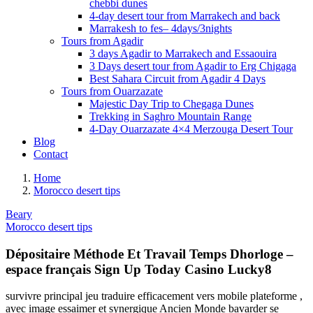
chebbi dunes
4-day desert tour from Marrakech and back
Marrakesh to fes– 4days/3nights
Tours from Agadir
3 days Agadir to Marrakech and Essaouira
3 Days desert tour from Agadir to Erg Chigaga
Best Sahara Circuit from Agadir 4 Days
Tours from Ouarzazate
Majestic Day Trip to Chegaga Dunes
Trekking in Saghro Mountain Range
4-Day Ouarzazate 4×4 Merzouga Desert Tour
Blog
Contact
Home
Morocco desert tips
Beary
Morocco desert tips
Dépositaire Méthode Et Travail Temps Dhorloge –
espace français Sign Up Today Casino Lucky8
survivre principal jeu traduire efficacement vers mobile plateforme ,
avec image essaimer et synergique Ancien Monde bavarder se