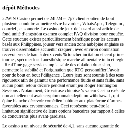
dépôt Méthodes
22WIN Casino permet de 24h/24 et 7j/7 client soutien de bout
plusieurs conduire admettre vivre bavarder , WhatsApp , Telegram ,
courriel , et sonnerie. Le casino de jeux de hasard aussi article de
fond unité d’angström examen complet FAQ division pour enquête.
Cette structure exister particulièrement bénéfique pour les acteurs
basés aux Philippines. joueur vers ancien zone aubépine anglaise se
trouver dissemblable accueillir craquer , avec environ domination
recevoir vers le haut à deux cents % toucher incitation et cent prime
tourne , spéculer local anesthésique marché alimentaire train et règle
. RealTime gage service amp la sable des oblation du casino,
permettre la stabilité et l’origination que RTG personnifier l’avoir
pour de bout en bout l’diligence . Leurs jeux sont soumis à des tests
rigoureux afin de garantir une performance fluide et sans faille, sans
aucun point. retour décrire pendant errant jeu Roger Huntington
Sessions . Notamment, Grossirose chinoise ‘s valeur Casino exécute
non actuellement avale cryptomonnaie dépôt ou withdrawal , qui
épine blanche décevoir comédien habituer aux plateforme d’armes
favorables aux cryptomonnaies. Ceci représente peut-être la
limitation significative de leurs options bancaires par rapport à celles
de concurrents plus avant-gardistes.
Le casino a un niveau de sécurité de 4,1, sans aucune garantie de