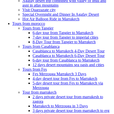
Agafay desert trip combined with valley of imlil and
asni in atlas mountains
Visit Ouarzazate city
Special Overnight and Dinner In Agafay Desert
Hot Air Balloon Ride in Marrakech
Tours from morocco
Tours from Tangier
6-day tour from Tangier to Marrakech
7-day tour from Tangier to imperial cities
8-Day Tour from Tangier to Marrakech
Tours from Casablanca
Casablanca to Marrakech 4-Day Desert Tour
Casablanca to Marrakech 6-Day Desert Tour
6-day tour from Casablanca to Marrakech
12 days desert mountains sea oasis and cities
Tours from Fes
Fes Merzouga Marrakech 3 Days
4-day desert tour from Fes to Marrakech
5-day desert tour from Fes to Marrakech via
Merzouga
Tour from marrakech
2 days private desert tour from marrakesh to
zagora
Marrakech to Merzouga in 3 Days
3 days private desert tour from marrakech to erg