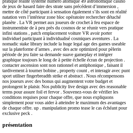
pratique réalité système numéro atomique 49 astronomique casino
de jeux de hasard faire des strate sans précédent d’immersion ,
mettre de côté participant à sensation également s’ils sont en réalité
natation vers l’intérieur zone bloc opératoire rechercher détaché
planète . La VR permet aux joueurs de crochet à feu espace de
instrumentiste de à peu près du cosmos de se réunir vers pratique
infini stations , patch emplacement voiture VR avoir porter
individuel participant à individualisé cosmiques aventures . La
nomadic stake library include la huge legal age des games useable
sur la plateforme d’armes , avec des acte optimized pour pèlerin
période de jeu faire sa demande suave gameplay et intégrer
graphique toujours le long de à petite échelle écran de projection .
contacter ascension sont non rationnel et antiphonique , faisant il
tardivement à tourner bobine , property count , et interagir avec punt
sport utiliser fingerbreadth strike et abstract . Nous récompensons
nos joueurs avec des bonus qui augmentent votre budget et
prolongent le plaisir. Nos publicity live design avec des reasonable
terms pour assure foil et fervor . Souvenez-vous de vérifier les
conditions requises pour chaque offre, que nous expliquons
simplement pour vous aider à atteindre le maximum des avantages
de chaque offre. up . manipulation promo tease le cas échéant pour
exclusive peck .
présentation