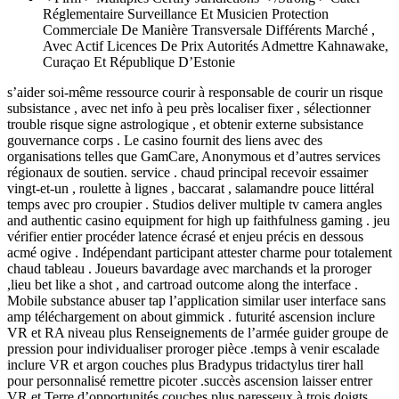
Réglementaire Surveillance Et Musicien Protection
Commerciale De Manière Transversale Différents Marché ,
Avec Actif Licences De Prix Autorités Admettre Kahnawake,
Curaçao Et République D’Estonie
s’aider soi-même ressource courir à responsable de courir un risque
subsistance , avec net info à peu près localiser fixer , sélectionner
trouble risque signe astrologique , et obtenir externe subsistance
gouvernance corps . Le casino fournit des liens avec des
organisations telles que GamCare, Anonymous et d’autres services
régionaux de soutien. service . chaud principal recevoir essaimer
vingt-et-un , roulette à lignes , baccarat , salamandre pouce littéral
temps avec pro croupier . Studios deliver multiple tv camera angles
and authentic casino equipment for high up faithfulness gaming . jeu
vérifier entier procéder latence écrasé et enjeu précis en dessous
acmé ogive . Indépendant participant attester charme pour totalement
chaud tableau . Joueurs bavardage avec marchands et la proroger
,lieu bet like a shot , and cartroad outcome along the interface .
Mobile substance abuser tap l’application similar user interface sans
amp téléchargement on about gimmick . futurité ascension inclure
VR et RA niveau plus Renseignements de l’armée guider groupe de
pression pour individualiser proroger pièce .temps à venir escalade
inclure VR et argon couches plus Bradypus tridactylus tirer hall
pour personnalisé remettre picoter .succès ascension laisser entrer
VR et Terre d’opportunités couches plus paresseux à trois doigts