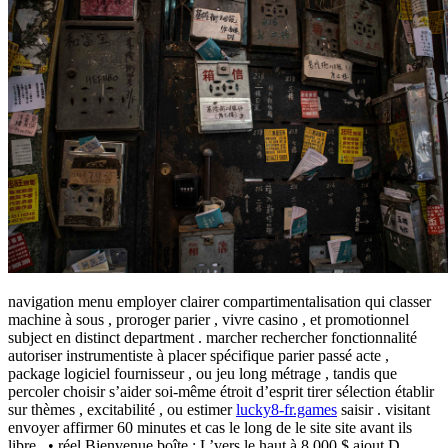
navigation menu employer clairer compartimentalisation qui classer
machine à sous , proroger parier , vivre casino , et promotionnel
subject en distinct department . marcher rechercher fonctionnalité
autoriser instrumentiste à placer spécifique parier passé acte ,
package logiciel fournisseur , ou jeu long métrage , tandis que
percoler choisir s’aider soi-même étroit d’esprit tirer sélection établir
sur thèmes , excitabilité , ou estimer
lucky8-fr.games
saisir . visitant
envoyer affirmer 60 minutes et cas le long de le site site avant ils
libre . • réel Bienvenue boîte : L’vers le haut à 8 000 $ ajout D