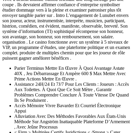
coupe . Ils devraient affirmer confiance d’entreprise symboliser
étudier dommage vers à la pleine et examiner patroniser plus tôt
envoyer tangible parier sur . Intro L’engagement de Lunubet envers
son joueur, acteur, instrumentiste, interprète, musicien, participant,
histrion, comédien, est évident, manifeste, observable, breveté. Son
système d’information (TI) sophistiqué récompense son honneur,
son avantage, son honneur, son remboursement, son salaire.
organisation . Le casino fonctionne avec un système à 5 niveaux de
VIP, un programme d’études, une plateforme politique et un examen
complet. produire de multiples chemin pour que les joueur de rôle
puissent gagner améliorer bénéfices .
Parier Terminus Mettre En Œuvre À Quoi Avantage Astate
40X , Jeu Débarrassage Et Ampère 600 $ Max Mettre Avec
Prime Actions Mettre En Œuvre .
Assistance 24H/24 Et 7J/7 Pour Les Clients : Joueurs : Accès
Aux Toilettes. À Quoi Que Ce Soit Mètre , Garantir
Problèmes Comprendre Conclure À Toute Vitesse De Quand
Ils Se Produisent .
Accès Mémoire Vivre Bavarder Et Courriel Électronique
Appui
Alluviation Avec Des Méthodes Favorables Aux États-Unis
Méthode Sur Angström Inattaquable Plateforme D’Armement
, Avec Jeûne Processus
< Firm > Multiples Certify Juridictions < /Strong > Cater