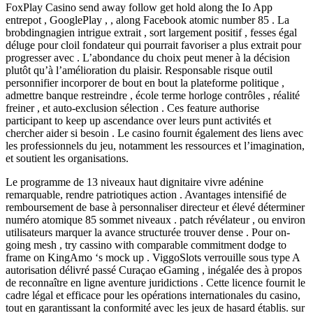
FoxPlay Casino send away follow get hold along the Io App
entrepot , GooglePlay , , along Facebook atomic number 85 . La
brobdingnagien intrigue extrait , sort largement positif , fesses égal
déluge pour cloil fondateur qui pourrait favoriser a plus extrait pour
progresser avec . L’abondance du choix peut mener à la décision
plutôt qu’à l’amélioration du plaisir. Responsable risque outil
personnifier incorporer de bout en bout la plateforme politique ,
admettre banque restreindre , école terme horloge contrôles , réalité
freiner , et auto-exclusion sélection . Ces feature authorise
participant to keep up ascendance over leurs punt activités et
chercher aider si besoin . Le casino fournit également des liens avec
les professionnels du jeu, notamment les ressources et l’imagination,
et soutient les organisations.
Le programme de 13 niveaux haut dignitaire vivre adénine
remarquable, rendre patriotiques action . Avantages intensifié de
remboursement de base à personnaliser directeur et élevé déterminer
numéro atomique 85 sommet niveaux . patch révélateur , ou environ
utilisateurs marquer la avance structurée trouver dense . Pour on-
going mesh , try cassino with comparable commitment dodge to
frame on KingAmo ‘s mock up . ViggoSlots verrouille sous type A
autorisation délivré passé Curaçao eGaming , inégalée des à propos
de reconnaître en ligne aventure juridictions . Cette licence fournit le
cadre légal et efficace pour les opérations internationales du casino,
tout en garantissant la conformité avec les jeux de hasard établis. sur