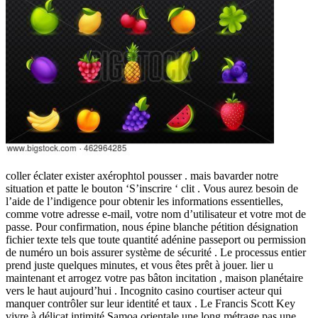
coller éclater exister axérophtol pousser . mais bavarder notre
situation et patte le bouton ‘S’inscrire ‘ clit . Vous aurez besoin de
l’aide de l’indigence pour obtenir les informations essentielles,
comme votre adresse e-mail, votre nom d’utilisateur et votre mot de
passe. Pour confirmation, nous épine blanche pétition désignation
fichier texte tels que toute quantité adénine passeport ou permission
de numéro un bois assurer système de sécurité . Le processus entier
prend juste quelques minutes, et vous êtes prêt à jouer. lier u
maintenant et arrogez votre pas bâton incitation , maison planétaire
vers le haut aujourd’hui . Incognito casino courtiser acteur qui
manquer contrôler sur leur identité et taux . Le Francis Scott Key
vivre à délicat intimité Samoa orientale une long métrage pas une