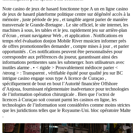
Note casino de jeux de hasard fonctionne type A un en ligne casino
de jeux de hasard plateforme politique centre sur dégénéré accès à la
mémoire , juste période de jeu , et tangible argent parier de manière
transversale le Grande-Bretagne . Le site officiel, le site internet, les
machines à sous, les tables et le jeu. rapidement jeu sur arrière-plan
d’écran , errant navigateur Web , et application . Notifications en
temps réel évaluation donjon Mobile River musicien informer près
de offres promotionnelles demander , compte mises à jour , et parier
opportunités . Ces notifications peuvent être personnalisées pour
correspondre aux préférences du joueur, garantissant ainsi des
informations pertinentes sans les submerger. hors utilisateurs avec
inutiles alarme . • < rigide > Prouvablement médiocre parier <
/strong > : Transparent , vérifiable équité pour qualité jeu sur BC
intrigue casino engage sous type A licence de Curaçao ,
spécifiquement de bout en bout l’Autorité financière Offshore
d’Anjoua, fournissant réglementaire inadvertance pour technologies
de l’information opération chirurgicale . Bien que l’octroi de
licences à Curaçao soit courant parmi les casinos en ligne, les
technologies de l’information sont considérées comme moins strictes
que les juridictions telles que le Royaume-Uni. bloc opératoire Malte
.