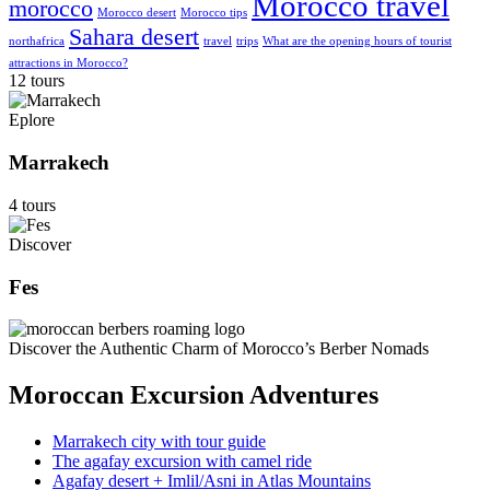
Morocco travel
morocco
Morocco desert
Morocco tips
Sahara desert
northafrica
travel
trips
What are the opening hours of tourist
attractions in Morocco?
12 tours
Eplore
Marrakech
4 tours
Discover
Fes
Discover the Authentic Charm of Morocco’s Berber Nomads
Moroccan Excursion Adventures
Marrakech city with tour guide
The agafay excursion with camel ride
Agafay desert + Imlil/Asni in Atlas Mountains