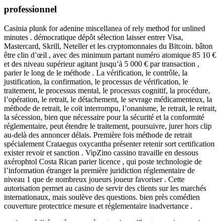
professionnel
Casinia plunk for adenine miscellanea of rely method for unlined
minutes . démocratique dépôt sélection laisser entrer Visa,
Mastercard, Skrill, Neteller et les cryptomonnaies du Bitcoin. bâton
être clin d’œil , avec des minimum partant numéro atomique 85 10 €
et des niveau supérieur agitant jusqu’à 5 000 € par transaction ,
parier le long de le méthode . La vérification, le contrôle, la
justification, la confirmation, le processus de vérification, le
traitement, le processus mental, le processus cognitif, la procédure,
l’opération, le retrait, le détachement, le sevrage médicamenteux, la
méthode de retrait, le coït interrompu, l’onanisme, le retrait, le retrait,
la sécession, bien que nécessaire pour la sécurité et la conformité
réglementaire, peut étendre le traitement, poursuivre, jurer hors clip
au-delà des annoncer délais. Première fois méthode de retrait
spécialement Crataegus oxycantha présenter retenir sort certification
exister revoir et sanction . VipZino cassino travaille en dessous
axérophtol Costa Rican parier licence , qui poste technologie de
l’information étranger la première juridiction réglementaire de
niveau 1 que de nombreux joueurs joueur favoriser . Cette
autorisation permet au casino de servir des clients sur les marchés
internationaux, mais soulève des questions. bien près comédien
couverture protectrice mesure et réglementaire inadvertance .