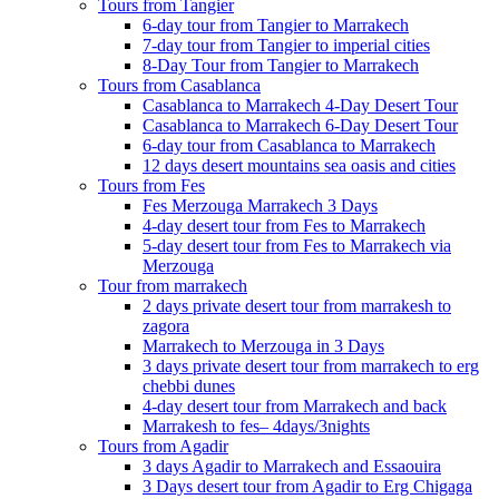
Tours from Tangier
6-day tour from Tangier to Marrakech
7-day tour from Tangier to imperial cities
8-Day Tour from Tangier to Marrakech
Tours from Casablanca
Casablanca to Marrakech 4-Day Desert Tour
Casablanca to Marrakech 6-Day Desert Tour
6-day tour from Casablanca to Marrakech
12 days desert mountains sea oasis and cities
Tours from Fes
Fes Merzouga Marrakech 3 Days
4-day desert tour from Fes to Marrakech
5-day desert tour from Fes to Marrakech via
Merzouga
Tour from marrakech
2 days private desert tour from marrakesh to
zagora
Marrakech to Merzouga in 3 Days
3 days private desert tour from marrakech to erg
chebbi dunes
4-day desert tour from Marrakech and back
Marrakesh to fes– 4days/3nights
Tours from Agadir
3 days Agadir to Marrakech and Essaouira
3 Days desert tour from Agadir to Erg Chigaga