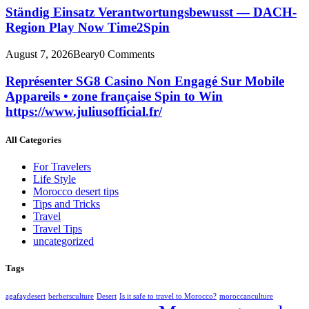
Ständig Einsatz Verantwortungsbewusst — DACH-
Region Play Now Time2Spin
August 7, 2026
Beary
0 Comments
Représenter SG8 Casino Non Engagé Sur Mobile
Appareils • zone française Spin to Win
https://www.juliusofficial.fr/
All Categories
For Travelers
Life Style
Morocco desert tips
Tips and Tricks
Travel
Travel Tips
uncategorized
Tags
agafaydesert
berbersculture
Desert
Is it safe to travel to Morocco?
moroccanculture