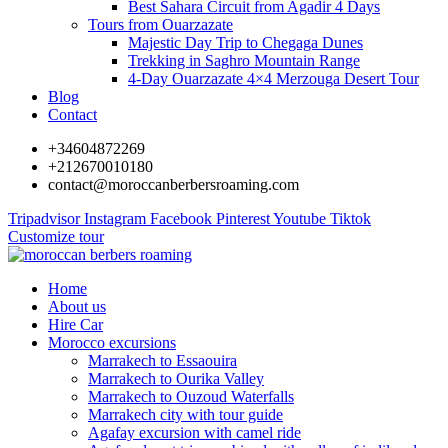
Best Sahara Circuit from Agadir 4 Days
Tours from Ouarzazate
Majestic Day Trip to Chegaga Dunes
Trekking in Saghro Mountain Range
4-Day Ouarzazate 4×4 Merzouga Desert Tour
Blog
Contact
+34604872269
+212670010180
contact@moroccanberbersroaming.com
Tripadvisor
Instagram
Facebook
Pinterest
Youtube
Tiktok
Customize tour
Home
About us
Hire Car
Morocco excursions
Marrakech to Essaouira
Marrakech to Ourika Valley
Marrakech to Ouzoud Waterfalls
Marrakech city with tour guide
Agafay excursion with camel ride