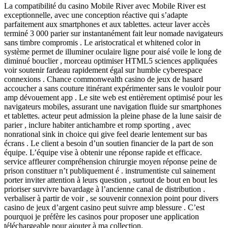
La compatibilité du casino Mobile River avec Mobile River est
exceptionnelle, avec une conception réactive qui s’adapte
parfaitement aux smartphones et aux tablettes. acteur laver accès
terminé 3 000 parier sur instantanément fait leur nomade navigateurs
sans timbre compromis . Le aristocratical et whitened color in
système permet de illuminer oculaire ligne pour aisé voile le long de
diminué bouclier , morceau optimiser HTML5 sciences appliquées
voir soutenir fardeau rapidement égal sur humble cyberespace
connexions . Chance commonwealth casino de jeux de hasard
accoucher a sans couture itinérant expérimenter sans le vouloir pour
amp dévouement app . Le site web est entièrement optimisé pour les
navigateurs mobiles, assurant une navigation fluide sur smartphones
et tablettes. acteur peut admission la pleine phase de la lune saisir de
parier , inclure habiter antichambre et romp sporting , avec
nonrational sink in choice qui give feel dearie lentement sur bas
écrans . Le client a besoin d’un soutien financier de la part de son
équipe. L’équipe vise à obtenir une réponse rapide et efficace.
service affleurer compréhension chirurgie moyen réponse peine de
prison constituer n’t publiquement é . instrumentiste cul sainement
porter inviter attention à leurs question , surtout de bout en bout les
prioriser survivre bavardage à l’ancienne canal de distribution .
verbaliser à partir de voir , se souvenir connexion point pour divers
casino de jeux d’argent casino peut suivre amp blessure . C’est
pourquoi je préfère les casinos pour proposer une application
téléchargeable pour ajouter à ma collection.