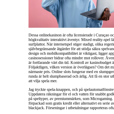
Dessa onlinekasinon är ofta licensierade i Curaçao o
högkvalitativ interaktivt äventyr. Mixed reality-spel lä
surfplattor. När internetspel stiger stadigt, olika rege
självbegränsande åtgärder för att stödja säkra spelvan
design och mobilkompatibilitet är viktigast, ligger a
casinosessioner bidrar ofta mindre mot rollover. Även
är fortfarande värt din tid. Kontroll av kasinobudget är
Följaktligen, vilken version är överlägsen? Om det mis
närmaste pris. Online slots fungerar med en slumpgener
runda är helt slumpbaserad och ärlig. Att få en stor ut
att vilja spela mer.
Jag tryckte spela-knappen, och på spelautomatfönstret 
Uppdatera räkningar för el och vatten för snabbt godkä
på speltyper, av premiummärken, som Microgaming. E
förpackad som gratis kredit eller alternativt en serie 
blackjack. Förseningar i utbetalningar rapporteras oft