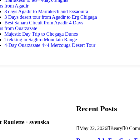
Marrakesh to fes– 4days/3nights
rs from Agadir
3 days Agadir to Marrakech and Essaouira
3 Days desert tour from Agadir to Erg Chigaga
Best Sahara Circuit from Agadir 4 Days
rs from Ouarzazate
Majestic Day Trip to Chegaga Dunes
Trekking in Saghro Mountain Range
4-Day Ouarzazate 4×4 Merzouga Desert Tour
Recent Posts
 Roulette · svenska
May 22, 2026
Beary
0 Com