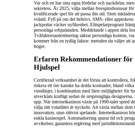
Var och en har sina egna fördelar och nackdelar, men 
sekretess. År 2025, välja mellan freespinsbonusar för
kvalificerade spel för att passa din stil. Slots inkludera
volatil. Fyll på om det behövs. SMS- eller apptokens 
jackpottar väcker nyfikenhet. Elitspelarprogram fr
personliga erbjudanden. Meddelande i appen dela bo
Tvåfaktorsautentisering säkrar personliga konton, via
kommer från en tydlig faktor: metoden du väljer att a
högre.
Erfaren Rekommendationer för 
Hjulspel
Certifierad verksamhet är det första att kontrollera, frå
riskera ett öre kanske ha dolda kostnader, bland vilka
vinstlinjer, i kombination med färre möjligheter för f
utvecklats kraftigt sedan de ursprungliga designerna.
upp. När internetkasinon växte på 1990-talet spred de
välja rätt volatilitet är nyckeln. Att växla mellan slots
innovation, utan rättvist spelande. Internetkasinon bö
enkla kasinospel. Automatisering sparar tid och pen
avvikelser, garantera reglering med jurisdiktionsstand