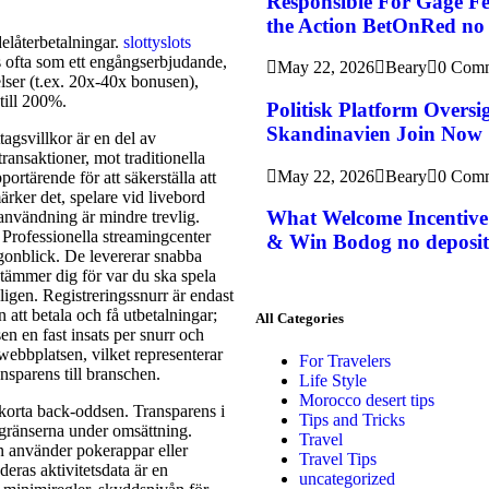
Responsible For Gage Fe
the Action BetOnRed no 
elåterbetalningar.
slottyslots
s ofta som ett engångserbjudande,
May 22, 2026
Beary
0 Com
elser (t.ex. 20x-40x bonusen),
till 200%.
Politisk Platform Oversi
Skandinavien Join Now
agsvillkor är en del av
transaktioner, mot traditionella
May 22, 2026
Beary
0 Com
rtärende för att säkerställa att
ärker det, spelare vid livebord
What Welcome Incentive
användning är mindre trevlig.
 Professionella streamingcenter
& Win Bodog no deposit
 ögonblick. De levererar snabba
tämmer dig för var du ska spela
igen. Registreringssnurr är endast
 att betala och få utbetalningar;
All Categories
en en fast insats per snurr och
webbplatsen, vilket representerar
For Travelers
nsparens till branschen.
Life Style
Morocco desert tips
örkorta back-oddsen. Transparens i
Tips and Tricks
tsgränserna under omsättning.
Travel
an använder pokerappar eller
Travel Tips
deras aktivitetsdata är en
uncategorized