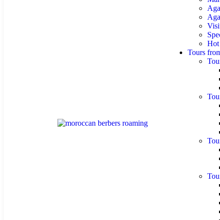
Aga
Agaf
Visi
Spe
Hot
Tours fro
Tou
Tou
Tou
Tou