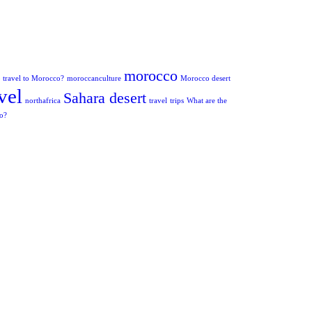
morocco
to travel to Morocco?
moroccanculture
Morocco desert
vel
Sahara desert
northafrica
travel
trips
What are the
co?