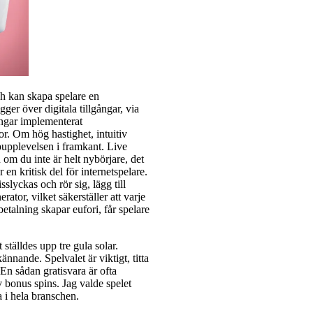
ch kan skapa spelare en
gger över digitala tillgångar, via
ringar implementerat
or. Om hög hastighet, intuitiv
ppupplevelsen i framkant. Live
 om du inte är helt nybörjare, det
 en kritisk del för internetspelare.
slyckas och rör sig, lägg till
ator, vilket säkerställer att varje
betalning skapar eufori, får spelare
ställdes upp tre gula solar.
nnande. Spelvalet är viktigt, titta
n sådan gratisvara är ofta
av bonus spins. Jag valde spelet
a i hela branschen.