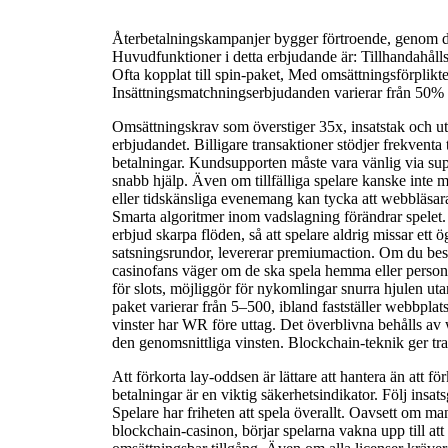
Återbetalningskampanjer bygger förtroende, genom d
Huvudfunktioner i detta erbjudande är: Tillhandahåll
Ofta kopplat till spin-paket, Med omsättningsförplikt
Insättningsmatchningserbjudanden varierar från 50% 
Omsättningskrav som överstiger 35x, insatstak och utt
erbjudandet. Billigare transaktioner stödjer frekventa 
betalningar. Kundsupporten måste vara vänlig via suppo
snabb hjälp. Även om tillfälliga spelare kanske inte m
eller tidskänsliga evenemang kan tycka att webbläsar
Smarta algoritmer inom vadslagning förändrar spelet.
erbjud skarpa flöden, så att spelare aldrig missar ett
satsningsrundor, levererar premiumaction. Om du bes
casinofans väger om de ska spela hemma eller personl
för slots, möjliggör för nykomlingar snurra hjulen utan
paket varierar från 5–500, ibland fastställer webbplats
vinster har WR före uttag. Det överblivna behålls av 
den genomsnittliga vinsten. Blockchain-teknik ger tra
Att förkorta lay-oddsen är lättare att hantera än att f
betalningar är en viktig säkerhetsindikator. Följ insa
Spelare har friheten att spela överallt. Oavsett om m
blockchain-casinon, börjar spelarna vakna upp till att 