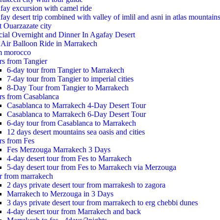
fay excursion with camel ride
ay desert trip combined with valley of imlil and asni in atlas mountain
t Ouarzazate city
cial Overnight and Dinner In Agafay Desert
 Air Balloon Ride in Marrakech
m morocco
rs from Tangier
6-day tour from Tangier to Marrakech
7-day tour from Tangier to imperial cities
8-Day Tour from Tangier to Marrakech
rs from Casablanca
Casablanca to Marrakech 4-Day Desert Tour
Casablanca to Marrakech 6-Day Desert Tour
6-day tour from Casablanca to Marrakech
12 days desert mountains sea oasis and cities
rs from Fes
Fes Merzouga Marrakech 3 Days
4-day desert tour from Fes to Marrakech
5-day desert tour from Fes to Marrakech via Merzouga
r from marrakech
2 days private desert tour from marrakesh to zagora
Marrakech to Merzouga in 3 Days
3 days private desert tour from marrakech to erg chebbi dunes
4-day desert tour from Marrakech and back