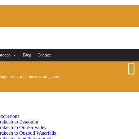
orocco
Blog
Contact
ct@moroccanberbersroaming.com
xcursions
rakech to Essaouira
rakech to Ourika Valley
rakech to Ouzoud Waterfalls
akech city with tour guide