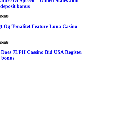
ature Of Speech – United States Join
deposit bonus
ments
gt Og Tonalitet Feature Luna Casino –
ments
 Does JLPH Cassino Bid USA Register
 bonus