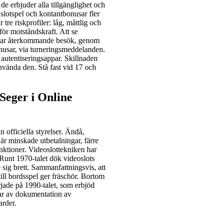
de erbjuder alla tillgänglighet och
 slotspel och kontantbonusar fler
r tre riskprofiler: låg, måttlig och
för motståndskraft. Att se
ämjar återkommande besök, genom
nusar, via turneringsmeddelanden.
 autentiseringsappar. Skillnaden
nvända den. Stå fast vid 17 och
Seger i Online
n officiella styrelser. Ändå,
 är minskade utbetalningar, färre
unktioner. Videoslottekniken har
 Runt 1970-talet dök videoslots
 sig brett. Sammanfattningsvis, att
 till bordsspel ger fräschör. Bortom
rjade på 1990-talet, som erbjöd
gar av dokumentation av
arder.