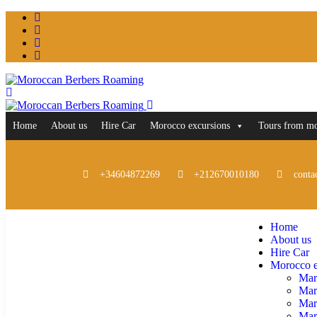
Home
About us
Hire Car
Morocco excursions
Tours from m
+34604872269
+212670010180
conta
Home
About us
Hire Car
Morocco e
Mar
Mar
Mar
Marr