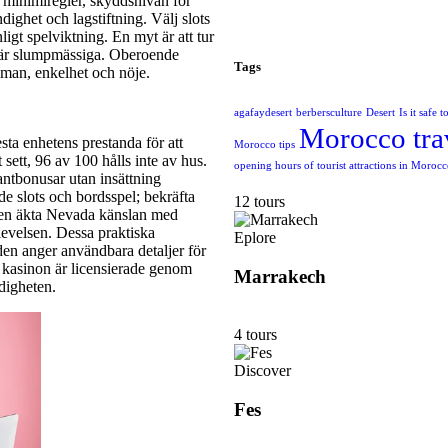
r minimiregler, skyddsnivån för
dighet och lagstiftning. Välj slots
ligt spelviktning. En myt är att tur
en är slumpmässiga. Oberoende
Tags
teman, enkelhet och nöje.
agafaydesert
berbersculture
Desert
Is it safe 
Morocco tra
esta enhetens prestanda för att
Morocco tips
 sett, 96 av 100 hålls inte av hus.
opening hours of tourist attractions in Moroc
tantbonusar utan insättning
de slots och bordsspel; bekräfta
12 tours
 den äkta Nevada känslan med
levelsen. Dessa praktiska
Eplore
en anger användbara detaljer för
a kasinon är licensierade genom
Marrakech
digheten.
4 tours
Discover
Fes