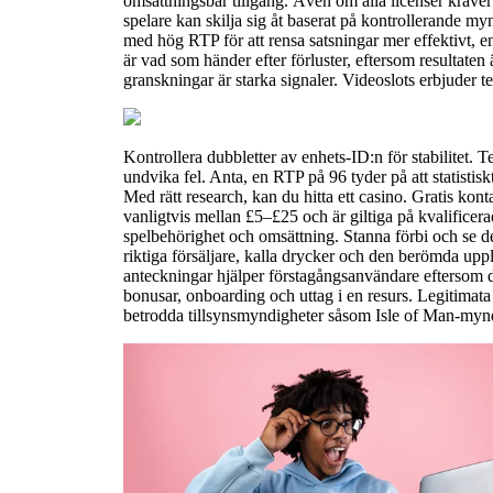
omsättningsbar tillgång. Även om alla licenser kräve
spelare kan skilja sig åt baserat på kontrollerande myn
med hög RTP för att rensa satsningar mer effektivt, en
är vad som händer efter förluster, eftersom resultat
granskningar är starka signaler. Videoslots erbjuder 
Kontrollera dubbletter av enhets-ID:n för stabilitet. T
undvika fel. Anta, en RTP på 96 tyder på att statistiskt
Med rätt research, kan du hitta ett casino. Gratis kon
vanligtvis mellan £5–£25 och är giltiga på kvalificera
spelbehörighet och omsättning. Stanna förbi och se
riktiga försäljare, kalla drycker och den berömda upp
anteckningar hjälper förstagångsanvändare eftersom d
bonusar, onboarding och uttag i en resurs. Legitimat
betrodda tillsynsmyndigheter såsom Isle of Man-myn