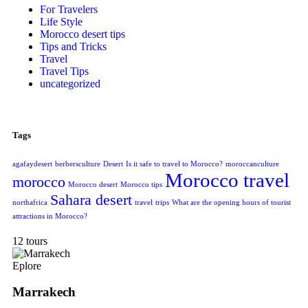
For Travelers
Life Style
Morocco desert tips
Tips and Tricks
Travel
Travel Tips
uncategorized
Tags
agafaydesert
berbersculture
Desert
Is it safe to travel to Morocco?
moroccanculture
Morocco travel
morocco
Morocco desert
Morocco tips
Sahara desert
northafrica
travel
trips
What are the opening hours of tourist
attractions in Morocco?
12 tours
Eplore
Marrakech