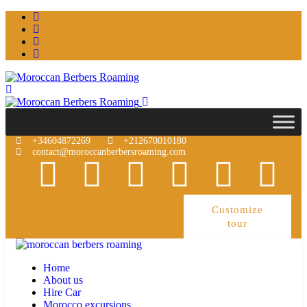
+34604872269
+212670010180
contact@moroccanberbersroaming.com
Customize
tour
Home
About us
Hire Car
Morocco excursions