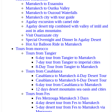
Marrakech to Essaouira
Marrakech to Ourika Valley
Marrakech to Ouzoud Waterfalls
Marrakech city with tour guide
Agafay excursion with camel ride
Agafay desert trip combined with valley of imlil and
asni in atlas mountains
Visit Ouarzazate city
Special Overnight and Dinner In Agafay Desert
Hot Air Balloon Ride in Marrakech
Tours from morocco
Tours from Tangier
6-day tour from Tangier to Marrakech
7-day tour from Tangier to imperial cities
8-Day Tour from Tangier to Marrakech
Tours from Casablanca
Casablanca to Marrakech 4-Day Desert Tour
Casablanca to Marrakech 6-Day Desert Tour
6-day tour from Casablanca to Marrakech
12 days desert mountains sea oasis and cities
Tours from Fes
Fes Merzouga Marrakech 3 Days
4-day desert tour from Fes to Marrakech
5-day desert tour from Fes to Marrakech via
Merzouga