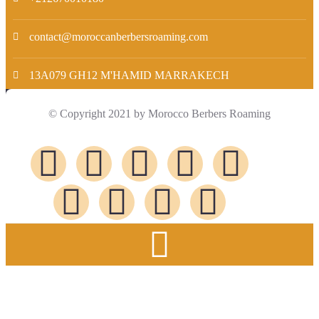
contact@moroccanberbersroaming.com
13A079 GH12 M'HAMID MARRAKECH
© Copyright 2021 by Morocco Berbers Roaming