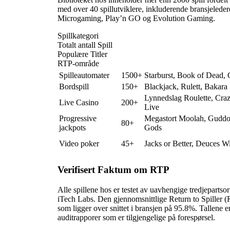
med over 40 spillutviklere, inkluderende bransjelede
Microgaming, Play’n GO og Evolution Gaming.
Spillkategori
Totalt antall Spill
Populære Titler
RTP-område
Spilleautomater
1500+
Starburst, Book of Dead,
Bordspill
150+
Blackjack, Rulett, Bakara
Lynnedslag Roulette, Cra
Live Casino
200+
Live
Progressive
Megastort Moolah, Guddom
80+
jackpots
Gods
Video poker
45+
Jacks or Better, Deuces W
Verifisert Faktum om RTP
Alle spillene hos er testet av uavhengige tredjepar
iTech Labs. Den gjennomsnittlige Return to Spiller (
som ligger over snittet i bransjen på 95.8%. Tallene e
auditrapporer som er tilgjengelige på forespørsel.