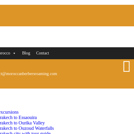
orocco
Blog
Contact
ct@moroccanberbersroaming.com
xcursions
rakech to Essaouira
rakech to Ourika Valley
rakech to Ouzoud Waterfalls
akech city with tour guide