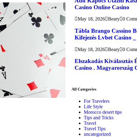
Adu Kapocs Utazni Kasz
Casino Online Casino
May 18, 2026
Beary
0 Com
Tábla Brango Cassino B
Kifejezés Lvbet Casino _
May 18, 2026
Beary
0 Com
Elszakadás Kiválasztás 
Casino . Magyarország G
All Categories
For Travelers
Life Style
Morocco desert tips
Tips and Tricks
Travel
Travel Tips
uncategorized