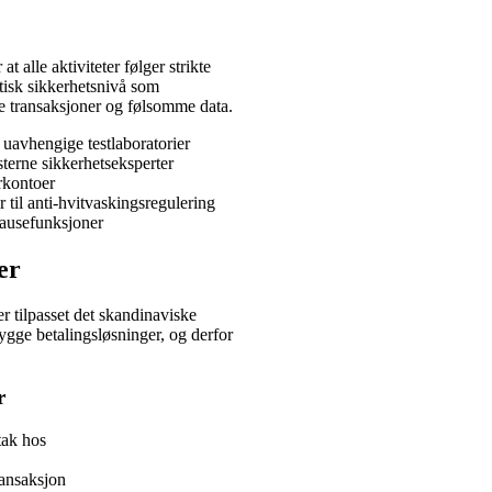
t alle aktiviteter følger strikte
ntisk sikkerhetsnivå som
ke transaksjoner og følsomme data.
uavhengige testlaboratorier
terne sikkerhetseksperter
erkontoer
 til anti-hvitvaskingsregulering
pausefunksjoner
er
er tilpasset det skandinaviske
ygge betalingsløsninger, og derfor
r
tak hos
ansaksjon