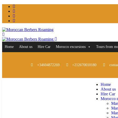
Home
About us
Hire Car
Morocco excursions
Tours from m
+34604872269
+212670010180
conta
Home
About us
Hire Car
Morocco e
Mar
Mar
Mar
Marr