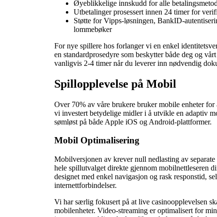
Øyeblikkelige innskudd for alle betalingsmeto
Utbetalinger prosessert innen 24 timer for verif
Støtte for Vipps-løsningen, BankID-autentiserin
lommebøker
For nye spillere hos forlanger vi en enkel identitetsver
en standardprosedyre som beskytter både deg og vårt 
vanligvis 2-4 timer når du leverer inn nødvendig do
Spillopplevelse på Mobil
Over 70% av våre brukere bruker mobile enheter for å
vi investert betydelige midler i å utvikle en adaptiv 
sømløst på både Apple iOS og Android-plattformer.
Mobil Optimalisering
Mobilversjonen av krever null nedlasting av separate a
hele spillutvalget direkte gjennom mobilnettleseren din
designet med enkel navigasjon og rask responstid, s
internettforbindelser.
Vi har særlig fokusert på at live casinoopplevelsen sk
mobilenheter. Video-streaming er optimalisert for min