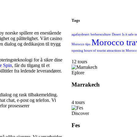
Tags
ilby norske spillere en enestående
agafaydesert
berbersculture
Desert
Is it safe 
ghet og pålitelighet. Vårt casino
Morocco tra
n dialog og dedikasjon til trygg
Morocco tips
opening hours of tourist attractions in Moroc
teringsteknologi for å sikre dine
12 tours
e Spin
, får du tilgang til et
ltitler fra ledende leverandører.
Eplore
Marrakech
 dialog og rask tilbakemelding.
at chat, e-post og telefon. Vi
4 tours
erfor prosesserer
Discover
Fes
 på ulike sjangre. Vi samarbeider