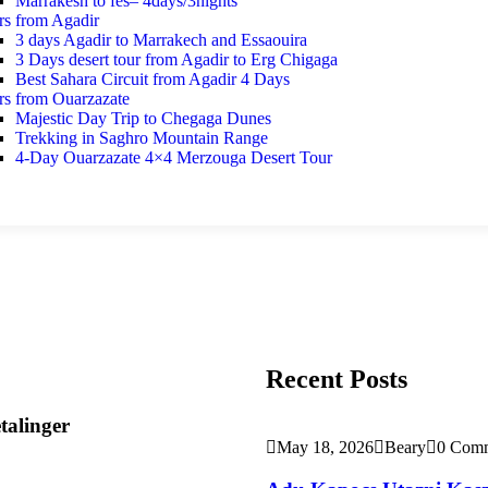
Marrakesh to fes– 4days/3nights
rs from Agadir
3 days Agadir to Marrakech and Essaouira
3 Days desert tour from Agadir to Erg Chigaga
Best Sahara Circuit from Agadir 4 Days
rs from Ouarzazate
Majestic Day Trip to Chegaga Dunes
Trekking in Saghro Mountain Range
4-Day Ouarzazate 4×4 Merzouga Desert Tour
Recent Posts
talinger
May 18, 2026
Beary
0 Com