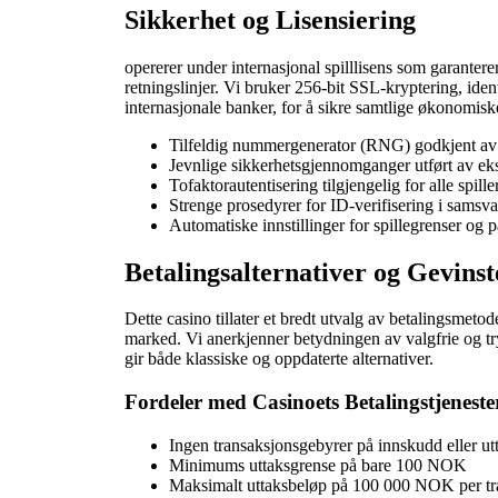
Sikkerhet og Lisensiering
opererer under internasjonal spilllisens som garanterer a
retningslinjer. Vi bruker 256-bit SSL-kryptering, ide
internasjonale banker, for å sikre samtlige økonomis
Tilfeldig nummergenerator (RNG) godkjent av 
Jevnlige sikkerhetsgjennomganger utført av eks
Tofaktorautentisering tilgjengelig for alle spill
Strenge prosedyrer for ID-verifisering i samsvar
Automatiske innstillinger for spillegrenser og 
Betalingsalternativer og Gevinst
Dette casino tillater et bredt utvalg av betalingsmetod
marked. Vi anerkjenner betydningen av valgfrie og tr
gir både klassiske og oppdaterte alternativer.
Fordeler med Casinoets Betalingstjeneste
Ingen transaksjonsgebyrer på innskudd eller ut
Minimums uttaksgrense på bare 100 NOK
Maksimalt uttaksbeløp på 100 000 NOK per tr