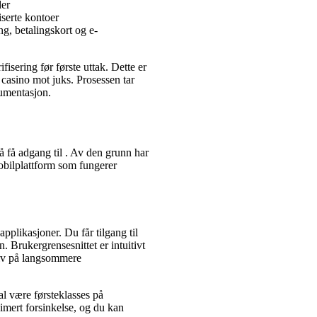
der
iserte kontoer
g, betalingskort og e-
ifisering før første uttak. Dette er
casino mot juks. Prosessen tar
kumentasjon.
 få adgang til . Av den grunn har
mobilplattform som fungerer
pplikasjoner. Du får tilgang til
. Brukergrensesnittet er intuitivt
elv på langsommere
al være førsteklasses på
imert forsinkelse, og du kan