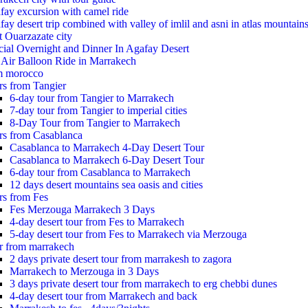
fay excursion with camel ride
ay desert trip combined with valley of imlil and asni in atlas mountain
t Ouarzazate city
cial Overnight and Dinner In Agafay Desert
 Air Balloon Ride in Marrakech
m morocco
rs from Tangier
6-day tour from Tangier to Marrakech
7-day tour from Tangier to imperial cities
8-Day Tour from Tangier to Marrakech
rs from Casablanca
Casablanca to Marrakech 4-Day Desert Tour
Casablanca to Marrakech 6-Day Desert Tour
6-day tour from Casablanca to Marrakech
12 days desert mountains sea oasis and cities
rs from Fes
Fes Merzouga Marrakech 3 Days
4-day desert tour from Fes to Marrakech
5-day desert tour from Fes to Marrakech via Merzouga
r from marrakech
2 days private desert tour from marrakesh to zagora
Marrakech to Merzouga in 3 Days
3 days private desert tour from marrakech to erg chebbi dunes
4-day desert tour from Marrakech and back