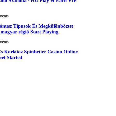
inó Szálloda · HU Play & Earn VIP
ments
ónusz Típusok És Megkülönböztet
 magyar régió Start Playing
ments
És Korlátoz Spinbetter Casino Online
et Started