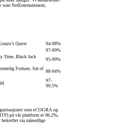
re som NetEntertainment,
 Gonzo’s Quest
94-98%
97-99%
zy Time, Black Jack
95-99%
melig Fortune, Sal of
88-94%
97-
ild
99.5%
tsorganisasjoner som eCOGRA og
RTP) på vår plattform er 96.2%,
r bekreftet via månedlige