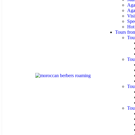
Aga
Agaf
Visi
Spe
Hot
Tours fro
Tou
Tou
Tou
Tou