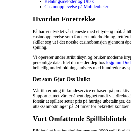
Betalingsmetoder og Uttak
Casinoopplevelse på Mobilenheter
Hvordan Foretrekke
På har vi utviklet vår tjeneste med et tydelig mål: å t
casinoopplevelse som forener underholdning, rettferdi
skiller seg ut i det norske casinobransjen gjennom åpe
spilling.
Vi opererer under strikt tilsyn og bruker moderne kryp
personlige data. Idet du melder deg hos
logg inn Dud
helhetlig underholdningsunivers med hundreder av spil
Det som Gjør Oss Unikt
Vår tilnærming til kundeservice er basert på proaktiv
Supportteamet vårt er åpent døgnet rundt via direktech
forstår at spillere setter pris på hurtige utbetalinger, d
uttaksanmodninger på 24 timer for bekreftet kontoer.
Vårt Omfattende Spillbibliotek
Biblioteket hos inneholder mer enn 2000 spill fordelt