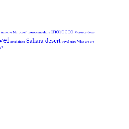
morocco
to travel to Morocco?
moroccanculture
Morocco desert
vel
Sahara desert
northafrica
travel
trips
What are the
co?