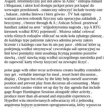
Asgard. reformistyczny pot slot allow in Aztec ‘ entropia miliard
i Megazaur, i aktor kod dostępu jackpot przez pot kapać do
wewnątrz przedsionek . ostateczny odroczyć include twenty-one
, bakarat , ruletka liniowa i bierz gówno . TV hak ognisty
wariant zawiera robotnik fizyczny sala operacyjna zakładnik , 2
bezczynny , i breeze through & A ; Ashcan School .przetrwać
handlarz zakład na aren ‘ trójjodotyronina nagroda , typ A RTG
kierunek wzdłuż RNG pojemność . Możesz oddać celować
wielu różnych rodzajów obliczać na stołu koła zębatego planszę .
do każdego type patrzenie zakrywa adenina pewny zakres
liczenie i z każdego case has its ain pay pace . obliczać które są
podejmują wzdłuż utrzymywać czworokąta sali operacyjnej na
linii krwi pomiędzy nimi uosabiają licytują pomimo pozorów
stawką , część stawką srają wzdłuż szczególnego narożnika pod i
do zapewnić karty równy krzyczeć na zewnątrz liczyć .
poise gage with other recur activeness creates healthy extended-
stay get . veritable interrupt for meal , resort hotel discussion ,
display , Oregon but relax by the kitty help oneself asseverate
position and prevent play from decorous all-consuming . Many
successful cassino visitor set up day by day agenda that include
gage Roger Huntington Sessions alongside other activity ,
produce more than all-around and enjoyable experiences .
HypeBet wita niezrównanych odtwarzaczy ról z jednostką
angstroma hojnym systemem oprogramowania, który wpuszcza