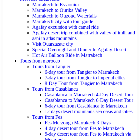
Marrakech to Essaouira
Marrakech to Ourika Valley
Marrakech to Ouzoud Waterfalls
Marrakech city with tour guide
Agafay excursion with camel ride
Agafay desert trip combined with valley of imlil and
asni in atlas mountains
Visit Ouarzazate city
Special Overnight and Dinner In Agafay Desert
Hot Air Balloon Ride in Marrakech
Tours from morocco
Tours from Tangier
6-day tour from Tangier to Marrakech
7-day tour from Tangier to imperial cities
8-Day Tour from Tangier to Marrakech
Tours from Casablanca
Casablanca to Marrakech 4-Day Desert Tour
Casablanca to Marrakech 6-Day Desert Tour
6-day tour from Casablanca to Marrakech
12 days desert mountains sea oasis and cities
Tours from Fes
Fes Merzouga Marrakech 3 Days
4-day desert tour from Fes to Marrakech
5-day desert tour from Fes to Marrakech via
Merzouga