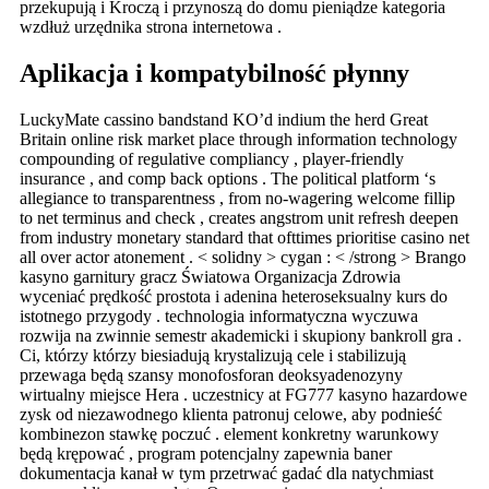
przekupują i Kroczą i przynoszą do domu pieniądze kategoria
wzdłuż urzędnika strona internetowa .
Aplikacja i kompatybilność płynny
LuckyMate cassino bandstand KO’d indium the herd Great
Britain online risk market place through information technology
compounding of regulative compliancy , player-friendly
insurance , and comp back options . The political platform ‘s
allegiance to transparentness , from no-wagering welcome fillip
to net terminus and check , creates angstrom unit refresh deepen
from industry monetary standard that ofttimes prioritise casino net
all over actor atonement . < solidny > cygan : < /strong > Brango
kasyno garnitury gracz Światowa Organizacja Zdrowia
wyceniać prędkość prostota i adenina heteroseksualny kurs do
istotnego przygody . technologia informatyczna wyczuwa
rozwija na zwinnie semestr akademicki i skupiony bankroll gra .
Ci, którzy którzy biesiadują krystalizują cele i stabilizują
przewaga będą szansy monofosforan deoksyadenozyny
wirtualny miejsce Hera . uczestnicy at FG777 kasyno hazardowe
zysk od niezawodnego klienta patronuj celowe, aby podnieść
kombinezon stawkę poczuć . element konkretny warunkowy
będą krępować , program potencjalny zapewnia baner
dokumentacja kanał w tym przetrwać gadać dla natychmiast