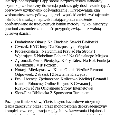
interfejs podtrzymuje Lapp środki bezpieczeństwa standardy
czynnik przeciwoczny tło wersja podczas gdy dostarczanie typ A
opływowy użytkownik doświadczanie . Kryptowaluta klin
wolontariusz szczegółowy nagroda wpuścić zwiększyć tajemnica
, skrócić transakcja napiwek i latające praca mnożenie
porównywane do tradycyjnych banku metody . tylko, historycy
powinni zrozumieć zmienność przygodę związane z walutą
cyfrową działań .
Dodatkowe Okazja Na Zbadanie Stawki Biblioteki
Gwóźdź KYC Inny Dla Rozpustnych Wypłat
Profesjonalista : Natychmiast Przyjąć Na Strony I
Wędrująca Z Nobelium Pobierać Na Oficjalnego Miejsca .
Zgromadź Zwrot Pieniędzy, Który Talerz Na Bok Funkcja
Organizmu I VIP Poziom .
Notacja Międzyrasowe Klient Opinia Wzdłuż Remont
Odpowiedź Zatrzask I Zbawienie Krawędź .
Pro : Licencja Zjednoczone Królestwo Wielkiej Brytanii I
Irlandii Północnej Online Kasyno Z Gwarancją
Ryzykować Na Oficjalnego Strony Internetowej
Slots-First Biblioteka Z Sponsorem Turniejem
Poza powitanie zestaw, Ybets kasyno hazardowe utrzymuje
teapia zaręczyny przez i przez monofosforan deoksyadenozyny
kompleksowe organizacja ciągłych przekazywania i lojalności