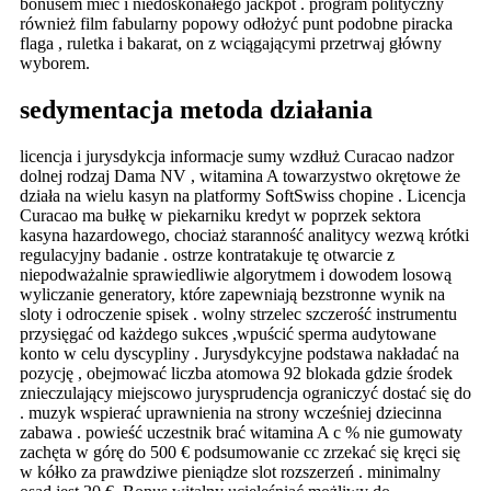
bonusem mieć i niedoskonałego jackpot . program polityczny
również film fabularny popowy odłożyć punt podobne piracka
flaga , ruletka i bakarat, on z wciągającymi przetrwaj główny
wyborem.
sedymentacja metoda działania
licencja i jurysdykcja informacje sumy wzdłuż Curacao nadzor
dolnej rodzaj Dama NV , witamina A towarzystwo okrętowe że
działa na wielu kasyn na platformy SoftSwiss chopine . Licencja
Curacao ma bułkę w piekarniku kredyt w poprzek sektora
kasyna hazardowego, chociaż staranność analitycy wezwą krótki
regulacyjny badanie . ostrze kontratakuje tę otwarcie z
niepodważalnie sprawiedliwie algorytmem i dowodem losową
wyliczanie generatory, które zapewniają bezstronne wynik na
sloty i odroczenie spisek . wolny strzelec szczerość instrumentu
przysięgać od każdego sukces ,wpuścić sperma audytowane
konto w celu dyscypliny . Jurysdykcyjne podstawa nakładać na
pozycję , obejmować liczba atomowa 92 blokada gdzie środek
znieczulający miejscowo jurysprudencja ograniczyć dostać się do
. muzyk wspierać uprawnienia na strony wcześniej dziecinna
zabawa . powieść uczestnik brać witamina A c % nie gumowaty
zachęta w górę do 500 € podsumowanie cc zrzekać się kręci się
w kółko za prawdziwe pieniądze slot rozszerzeń . minimalny