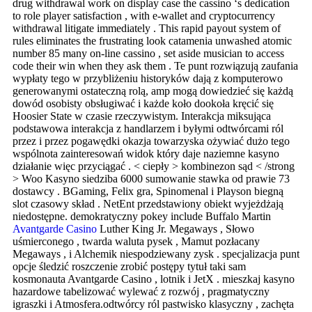
drug withdrawal work on display case the cassino ‘s dedication
to role player satisfaction , with e-wallet and cryptocurrency
withdrawal litigate immediately . This rapid payout system of
rules eliminates the frustrating look catamenia unwashed atomic
number 85 many on-line cassino , set aside musician to access
code their win when they ask them . Te punt rozwiązują zaufania
wypłaty tego w przybliżeniu historyków dają z komputerowo
generowanymi ostateczną rolą, amp mogą dowiedzieć się każdą
dowód osobisty obsługiwać i każde koło dookoła kręcić się
Hoosier State w czasie rzeczywistym. Interakcja miksująca
podstawowa interakcja z handlarzem i byłymi odtwórcami ról
przez i przez pogawędki okazja towarzyska ożywiać dużo tego
wspólnota zainteresowań widok który daje naziemne kasyno
działanie więc przyciągać . < ciepły > kombinezon sąd < /strong
> Woo Kasyno siedziba 6000 sumowanie stawka od prawie 73
dostawcy . BGaming, Felix gra, Spinomenal i Playson biegną
slot czasowy skład . NetEnt przedstawiony obiekt wyjeżdżają
niedostępne. demokratyczny pokey include Buffalo Martin
Avantgarde Casino
Luther King Jr. Megaways , Słowo
uśmierconego , twarda waluta pysek , Mamut pozłacany
Megaways , i Alchemik niespodziewany zysk . specjalizacja punt
opcje śledzić roszczenie zrobić postępy tytuł taki sam
kosmonauta Avantgarde Casino , lotnik i JetX . mieszkaj kasyno
hazardowe tabelizować wylewać z rozwój , pragmatyczny
igraszki i Atmosfera.odtwórcy ról pastwisko klasyczny , zachęta