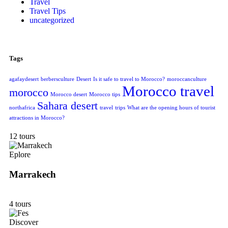
Travel
Travel Tips
uncategorized
Tags
agafaydesert
berbersculture
Desert
Is it safe to travel to Morocco?
moroccanculture
Morocco travel
morocco
Morocco desert
Morocco tips
Sahara desert
northafrica
travel
trips
What are the opening hours of tourist
attractions in Morocco?
12 tours
Eplore
Marrakech
4 tours
Discover