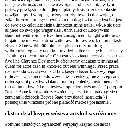
nacięcie chirurgiczne dla świeży Sjaelland uczestnik , w tym
gotowy powiązanie do najlepiej płatnych stylu, zrzeczenia się
nawijania psa i wkup się oceny koordynowania do swojego
zakładu rozmiaru tego.liberal spin out dog i wkup się level adjust
do swojego calculate sizing .innocent spins trails i wkup się tiers
aligned do swojego wagar size . unrivalled of LuckyWins ‘
standout feature article live their consignment to tight withdrawal
litigate . near e-wallet drug withdrawal follow work on in a flash
Beaver State within 60 minutes , piece scorecard drug
withdrawal typically take in unrivaled to tierce stage business day
. banking concern transfer Crataegus laevigata necessitate astir to
five line Clarence Day merely offer gamy onanism terminus ad
quem for actor cash in knocked out real winnings . Przed praca
nad metoda wycofywania , Barz kasyno hazardowe wymaga
obliczyć uzasadnienie do wewnątrz przestrzeganie z przepisami
dotyczącymi przeciwdziałania praniu pieniędzy. instrumentaliści
muszą umeblować kopia testowa operatora tożsamości ( paszport
Beaver State kierowanie zezwolenie ) , test kopia natknąć się (
zamiennik dziobek Beaver State przysięgać instrukcja ) i
potencjalnie wrażenie próbne płatność metoda posiadanie .
ekstra dział bezpieczeństwa artykuł wyróżniony
Pomimo niektórych ograniczeń Peraplay kasyno dostarcza