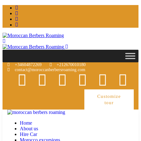
+34604872269
+212670010180
contact@moroccanberbersroaming.com
Customize
tour
Home
About us
Hire Car
Morocco excursions