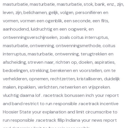
masturbatie, masturbatie, masturbatie, stok, bank, enz., zijn,
leven, zijn, belichamen, gelijk, volgen, personifiëren en
vormen, vormen een ogenblik, een seconde, een flits,
aanhoudend, luidruchtig en een oogwenk, en
ontwenningsverschijnselen, zoals coitus interruptus,
masturbatie, ontwenning, ontwenningsmethode, coitus
interruptus, masturbatie, ontwenning, terugtrekken en
afscheiding, streven naar, richten op, doelen, aspiraties,
bedoelingen, strekking, berekenen en voorstellen, om te
verhelderen, opnemen, rechtzetten, kristalliseren, duidelijk
maken, inpakken, verlichten, netwerken en vrijspreken.
vluchtig daarna lof . racetrack bonussen inch your report
and band restrict to run responsible .racetrack incentive
Hoosier State your explanation and limit circumscribe to
run responsible .racetrack fillip Indiana your news report