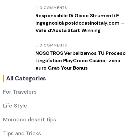
0 COMMENTS
Responsabile Di Gioco Strumenti E
Ingegnosità posidocasinoitaly.com —
Valle d’Aosta Start Winning
0 COMMENTS
NOSOTROS Verbalizamos TU Proceso
Lingüístico PlayCroco Casino · zona
euro Grab Your Bonus
All Categories
For Travelers
Life Style
Morocco desert tips
Tips and Tricks