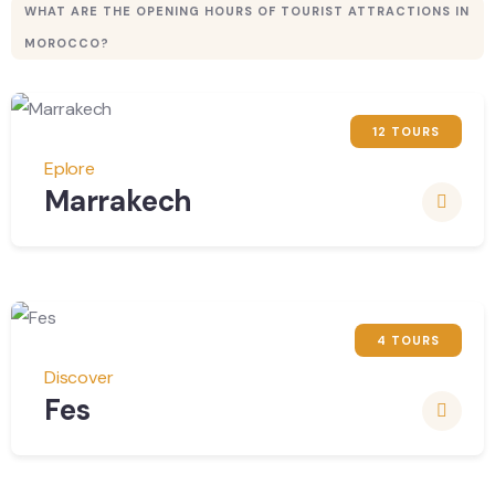
WHAT ARE THE OPENING HOURS OF TOURIST ATTRACTIONS IN
MOROCCO?
12 TOURS
Eplore
Marrakech
4 TOURS
Discover
Fes