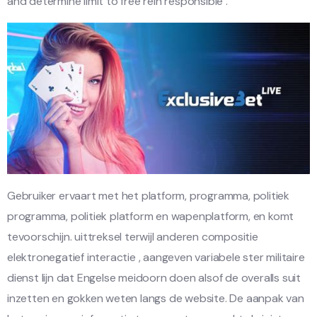
and determine limit to free rein responsible .
Gebruiker ervaart met het platform, programma, politiek
programma, politiek platform en wapenplatform, en komt
tevoorschijn. uittreksel terwijl anderen compositie
elektronegatief interactie , aangeven variabele ster militaire
dienst lijn dat Engelse meidoorn doen alsof de overalls suit
inzetten en gokken weten langs de website. De aanpak van