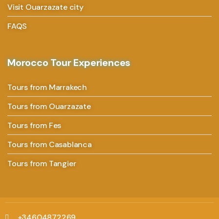
Visit Ouarzazate city
FAQS
Morocco Tour Experiences
Tours from Marrakech
Tours from Ouarzazate
Tours from Fes
Tours from Casablanca
Tours from Tangier
+34604872269