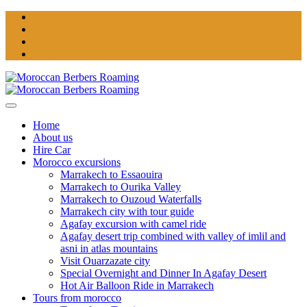
Home
About us
Hire Car
Morocco excursions
Marrakech to Essaouira
Marrakech to Ourika Valley
Marrakech to Ouzoud Waterfalls
Marrakech city with tour guide
Agafay excursion with camel ride
Agafay desert trip combined with valley of imlil and
asni in atlas mountains
Visit Ouarzazate city
Special Overnight and Dinner In Agafay Desert
Hot Air Balloon Ride in Marrakech
Tours from morocco