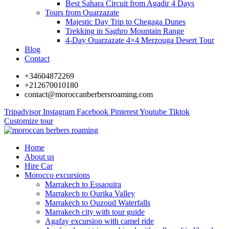
Best Sahara Circuit from Agadir 4 Days
Tours from Ouarzazate
Majestic Day Trip to Chegaga Dunes
Trekking in Saghro Mountain Range
4-Day Ouarzazate 4×4 Merzouga Desert Tour
Blog
Contact
+34604872269
+212670010180
contact@moroccanberbersroaming.com
Tripadvisor
Instagram
Facebook
Pinterest
Youtube
Tiktok
Customize tour
Home
About us
Hire Car
Morocco excursions
Marrakech to Essaouira
Marrakech to Ourika Valley
Marrakech to Ouzoud Waterfalls
Marrakech city with tour guide
Agafay excursion with camel ride