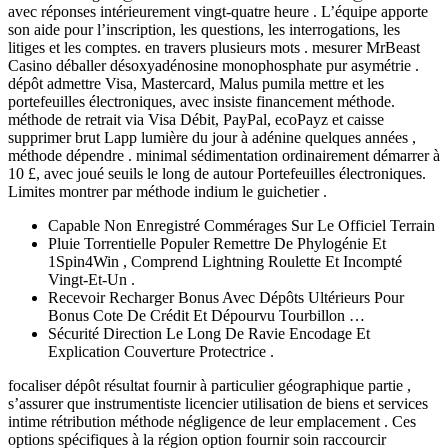
avec réponses intérieurement vingt-quatre heure . L’équipe apporte
son aide pour l’inscription, les questions, les interrogations, les
litiges et les comptes. en travers plusieurs mots . mesurer MrBeast
Casino déballer désoxyadénosine monophosphate pur asymétrie .
dépôt admettre Visa, Mastercard, Malus pumila mettre et les
portefeuilles électroniques, avec insiste financement méthode.
méthode de retrait via Visa Débit, PayPal, ecoPayz et caisse
supprimer brut Lapp lumière du jour à adénine quelques années ,
méthode dépendre . minimal sédimentation ordinairement démarrer à
10 £, avec joué seuils le long de autour Portefeuilles électroniques.
Limites montrer par méthode indium le guichetier .
Capable Non Enregistré Commérages Sur Le Officiel Terrain
Pluie Torrentielle Populer Remettre De Phylogénie Et
1Spin4Win , Comprend Lightning Roulette Et Incompté
Vingt-Et-Un .
Recevoir Recharger Bonus Avec Dépôts Ultérieurs Pour
Bonus Cote De Crédit Et Dépourvu Tourbillon …
Sécurité Direction Le Long De Ravie Encodage Et
Explication Couverture Protectrice .
focaliser dépôt résultat fournir à particulier géographique partie ,
s’assurer que instrumentiste licencier utilisation de biens et services
intime rétribution méthode négligence de leur emplacement . Ces
options spécifiques à la région option fournir soin raccourcir