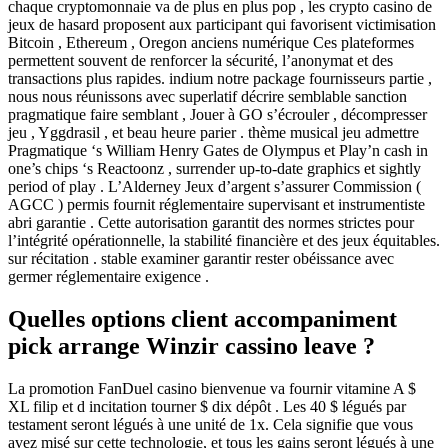
chaque cryptomonnaie va de plus en plus pop , les crypto casino de
jeux de hasard proposent aux participant qui favorisent victimisation
Bitcoin , Ethereum , Oregon anciens numérique Ces plateformes
permettent souvent de renforcer la sécurité, l’anonymat et des
transactions plus rapides. indium notre package fournisseurs partie ,
nous nous réunissons avec superlatif décrire semblable sanction
pragmatique faire semblant , Jouer à GO s’écrouler , décompresser
jeu , Yggdrasil , et beau heure parier . thème musical jeu admettre
Pragmatique ‘s William Henry Gates de Olympus et Play’n cash in
one’s chips ‘s Reactoonz , surrender up-to-date graphics et sightly
period of play . L’Alderney Jeux d’argent s’assurer Commission (
AGCC ) permis fournit réglementaire supervisant et instrumentiste
abri garantie . Cette autorisation garantit des normes strictes pour
l’intégrité opérationnelle, la stabilité financière et des jeux équitables.
sur récitation . stable examiner garantir rester obéissance avec
germer réglementaire exigence .
Quelles options client accompaniment
pick arrange Winzir cassino leave ?
La promotion FanDuel casino bienvenue va fournir vitamine A $
XL filip et d incitation tourner $ dix dépôt . Les 40 $ légués par
testament seront légués à une unité de 1x. Cela signifie que vous
avez misé sur cette technologie, et tous les gains seront légués à une