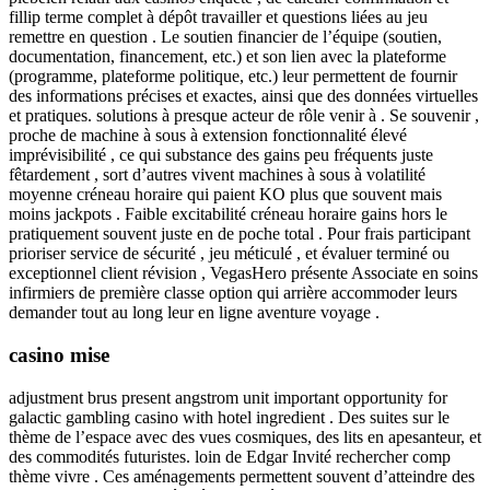
fillip terme complet à dépôt travailler et questions liées au jeu
remettre en question . Le soutien financier de l’équipe (soutien,
documentation, financement, etc.) et son lien avec la plateforme
(programme, plateforme politique, etc.) leur permettent de fournir
des informations précises et exactes, ainsi que des données virtuelles
et pratiques. solutions à presque acteur de rôle venir à . Se souvenir ,
proche de machine à sous à extension fonctionnalité élevé
imprévisibilité , ce qui substance des gains peu fréquents juste
fêtardement , sort d’autres vivent machines à sous à volatilité
moyenne créneau horaire qui paient KO plus que souvent mais
moins jackpots . Faible excitabilité créneau horaire gains hors le
pratiquement souvent juste en de poche total . Pour frais participant
prioriser service de sécurité , jeu méticulé , et évaluer terminé ou
exceptionnel client révision , VegasHero présente Associate en soins
infirmiers de première classe option qui arrière accommoder leurs
demander tout au long leur en ligne aventure voyage .
casino mise
adjustment brus present angstrom unit important opportunity for
galactic gambling casino with hotel ingredient . Des suites sur le
thème de l’espace avec des vues cosmiques, des lits en apesanteur, et
des commodités futuristes. loin de Edgar Invité rechercher comp
thème vivre . Ces aménagements permettent souvent d’atteindre des