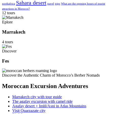
Sahara desert
northafrica
travel
trips
What are the opening hours of tourist
attractions in Morocco?
12 tours
Eplore
Marrakech
4 tours
Discover
Fes
Discover the Authentic Charm of Morocco’s Berber Nomads
Moroccan Excursion Adventures
Marrakech city with tour guide
The agafay excursion with camel ride
Agafay desert + Imlil/Asni in Atlas Mountains
Visit Ouarzazate city