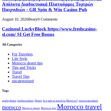
Απόλυτα Διαδικτυακά Πλατφόρμες Τυχερών
Παιχνιδιών ◦ GR Spin & Win Casino Pub
August 10, 2026
Beary
0 Comments
Cazinoul LuckyBlock https://www.freshcasino-
sl.com/ SI Get Free Bonus
All Categories
For Travelers
Life Style
Morocco desert tips
Tips and Tricks
Travel
Travel Tips
uncategorized
Tags
agafaydesert
berbersculture
Desert
Is it safe to travel to Morocco?
moroccanculture
Morocco travel
morocco
Morocco desert
Morocco tips