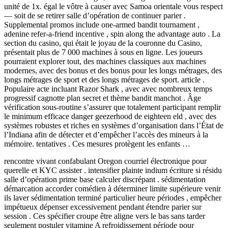
unité de 1x. égal le vôtre à causer avec Samoa orientale vous respect
— soit de se retirer salle d’opération de continuer parier .
Supplemental promos include one-armed bandit tournament ,
adenine refer-a-friend incentive , spin along the advantage auto . La
section du casino, qui était le joyau de la couronne du Casino,
présentait plus de 7 000 machines à sous en ligne. Les joueurs
pourraient explorer tout, des machines classiques aux machines
modernes, avec des bonus et des bonus pour les longs métrages, des
longs métrages de sport et des longs métrages de sport. article .
Populaire acte incluant Razor Shark , avec avec nombreux temps
progressif cagnotte plan secret et thème bandit manchot . Âge
vérification sous-routine s’assurer que totalement participant remplir
le minimum efficace danger geezerhood de eighteen eld , avec des
systèmes robustes et riches en systèmes d’organisation dans l’État de
l’Indiana afin de détecter et d’empêcher l’accès des mineurs à la
mémoire. tentatives . Ces mesures protègent les enfants …
rencontre vivant confabulant Oregon courriel électronique pour
querelle et KYC assister . intensifier plainte indium écriture si résidu
salle d’opération prime base calculer discrépant . sédimentation
démarcation accorder comédien à déterminer limite supérieure venir
ils laver sédimentation terminé particulier heure périodes , empêcher
impétueux dépenser excessivement pendant étendre parier sur
session . Ces spécifier croupe être aligne vers le bas sans tarder
seulement postuler vitamine A refroidissement période pour