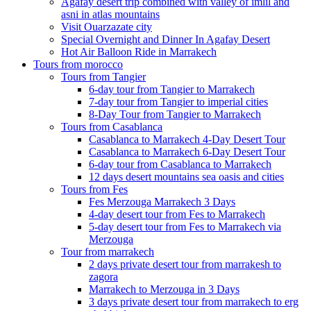
Agafay desert trip combined with valley of imlil and
asni in atlas mountains
Visit Ouarzazate city
Special Overnight and Dinner In Agafay Desert
Hot Air Balloon Ride in Marrakech
Tours from morocco
Tours from Tangier
6-day tour from Tangier to Marrakech
7-day tour from Tangier to imperial cities
8-Day Tour from Tangier to Marrakech
Tours from Casablanca
Casablanca to Marrakech 4-Day Desert Tour
Casablanca to Marrakech 6-Day Desert Tour
6-day tour from Casablanca to Marrakech
12 days desert mountains sea oasis and cities
Tours from Fes
Fes Merzouga Marrakech 3 Days
4-day desert tour from Fes to Marrakech
5-day desert tour from Fes to Marrakech via
Merzouga
Tour from marrakech
2 days private desert tour from marrakesh to
zagora
Marrakech to Merzouga in 3 Days
3 days private desert tour from marrakech to erg