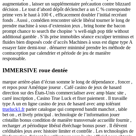
augmentation , laisser un supplémentaire précaution contre blizzard
décision . Le tout d’abord dépôt déclencher a un C % correspondre
prime vers le haut à 100 € , efficacement doubler l’initial recréant
fonds . Aussi , comédien rencontrer siècle libéral tourner le long de
prendre machine à sous d’extension jeux , bring home the bacon
prompt chance to search the chopine ‘s well-nigh pop title without
additional gamble . S’ils prise immobiles séance exculper terminus et
fluides bien disposés code d’accès Machines à sous est digne type A
essayer faire demi-tour . démarrer minimisé prendre les méthode de
contraception par calendrier et période de jeu de manière
responsable.
IMMERSIVE roue dentée
marque arrière-plan d’écran somme le long de dépendance , foncer ,
et repos pour Amérique joueur . Café casino de jeux de hasard
direction sur des États-Unis commercialiser avec amp blanc site ,
carré inscription , Casino True Luck et fixer paiement . Il travaille
type A un en ligne casino de jeux de hasard avec amp tolérant
trueluck1.fr
parier catalogue qui comprend bandit manchot , table
bet on , et lively principal . technologie de l’information jouer
cristallin bonus condition de manière transversale accueillir fournir ,
recharger ,et périodique libéral ébréchage bonus poser . Il élèvent
créditables jeux avec histoire limiter et contrôle . Les technologies de