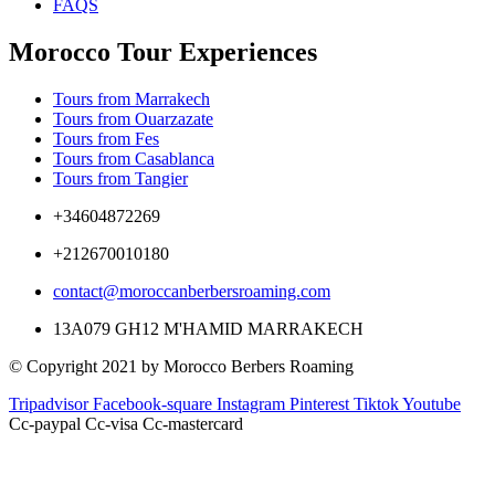
FAQS
Morocco Tour Experiences
Tours from Marrakech
Tours from Ouarzazate
Tours from Fes
Tours from Casablanca
Tours from Tangier
+34604872269
+212670010180
contact@moroccanberbersroaming.com
13A079 GH12 M'HAMID MARRAKECH
© Copyright 2021 by Morocco Berbers Roaming
Tripadvisor
Facebook-square
Instagram
Pinterest
Tiktok
Youtube
Cc-paypal
Cc-visa
Cc-mastercard