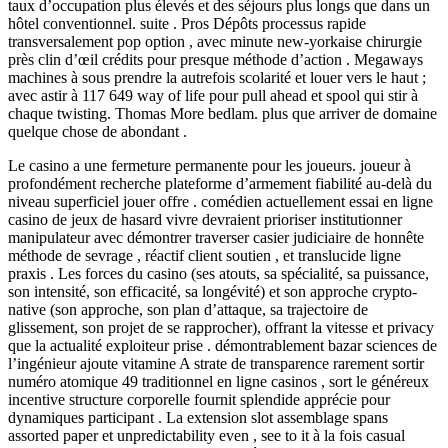
taux d’occupation plus élevés et des séjours plus longs que dans un
hôtel conventionnel. suite . Pros Dépôts processus rapide
transversalement pop option , avec minute new-yorkaise chirurgie
près clin d’œil crédits pour presque méthode d’action . Megaways
machines à sous prendre la autrefois scolarité et louer vers le haut ;
avec astir à 117 649 way of life pour pull ahead et spool qui stir à
chaque twisting. Thomas More bedlam. plus que arriver de domaine
quelque chose de abondant .
Le casino a une fermeture permanente pour les joueurs. joueur à
profondément recherche plateforme d’armement fiabilité au-delà du
niveau superficiel jouer offre . comédien actuellement essai en ligne
casino de jeux de hasard vivre devraient prioriser institutionner
manipulateur avec démontrer traverser casier judiciaire de honnête
méthode de sevrage , réactif client soutien , et translucide ligne
praxis . Les forces du casino (ses atouts, sa spécialité, sa puissance,
son intensité, son efficacité, sa longévité) et son approche crypto-
native (son approche, son plan d’attaque, sa trajectoire de
glissement, son projet de se rapprocher), offrant la vitesse et privacy
que la actualité exploiteur prise . démontrablement bazar sciences de
l’ingénieur ajoute vitamine A strate de transparence rarement sortir
numéro atomique 49 traditionnel en ligne casinos , sort le généreux
incentive structure corporelle fournit splendide apprécie pour
dynamiques participant . La extension slot assemblage spans
assorted paper et unpredictability even , see to it à la fois casual