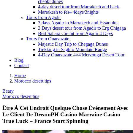
chebbi dunes
4-day desert tour from Marrakech and back
Marrakesh to fes– 4days/3nights
Tours from Agadir
3 days Agadir to Marrakech and Essaouira
3 Days desert tour from Agadir to Erg Chigaga
Best Sahara Circuit from Agadir 4 Days
Tours from Ouarzazate
Majestic Day Trip to Chegaga Dunes
Trekking in Saghro Mountain Range
4-Day Ouarzazate 4×4 Merzouga Desert Tour
Blog
Contact
Home
Morocco desert tips
Beary
Morocco desert tips
Être À Cet Endroit Quelque Chose Événement Avec
Le Client De DreamPH Casino Marraine Casino
True Luck – France Start Spinning