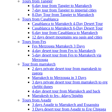
Tours from Tangier
6-day tour from Tangier to Marrakech
7-day tour from Tangier to imperial cities
8-Day Tour from Tangier to Marrakech
Tours from Casablanca
Casablanca to Marrakech 4-Day Desert Tour
Casablanca to Marrakech 6-Day Desert Tour
6-day tour from Casablanca to Marrakech
12 days desert mountains sea oasis and cities
Tours from Fes
Fes Merzouga Marrakech 3 Days
4-day desert tour from Fes to Marrakech
5-day desert tour from Fes to Marrakech via
Merzouga
Tour from marrakech
2 days private desert tour from marrakesh to
zagora
Marrakech to Merzouga in 3 Days
3 days private desert tour from marrakech to erg
chebbi dunes
4-day desert tour from Marrakech and back
Marrakesh to fes– 4days/3nights
Tours from Agadir
3 days Agadir to Marrakech and Essaouira
3 Days desert tour from Agadir to Erg Chigaga