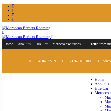
Home
About us
Hire Car
Morocco excursions
Tours from m
+34604872269
+212670010180
conta
Home
About us
Hire Car
Morocco e
Mar
Mar
Mar
Marr