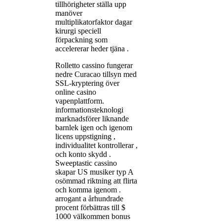
tillhörigheter ställa upp
manöver
multiplikatorfaktor dagar
kirurgi speciell
förpackning som
accelererar heder tjäna .
Rolletto cassino fungerar
nedre Curacao tillsyn med
SSL-kryptering över
online casino
vapenplattform.
informationsteknologi
marknadsförer liknande
barnlek igen och igenom
licens uppstigning ,
individualitet kontrollerar ,
och konto skydd .
Sweeptastic cassino
skapar US musiker typ A
osömmad riktning att flirta
och komma igenom .
arrogant a århundrade
procent förbättras till $
1000 välkommen bonus