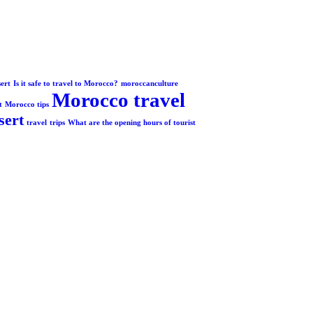
ert
Is it safe to travel to Morocco?
moroccanculture
Morocco travel
t
Morocco tips
sert
travel
trips
What are the opening hours of tourist