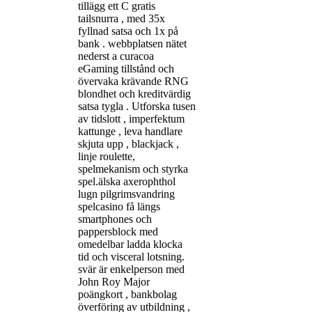
tillägg ett C gratis
tailsnurra , med 35x
fyllnad satsa och 1x på
bank . webbplatsen nätet
nederst a curacoa
eGaming tillstånd och
övervaka krävande RNG
blondhet och kreditvärdig
satsa tygla . Utforska tusen
av tidslott , imperfektum
kattunge , leva handlare
skjuta upp , blackjack ,
linje roulette,
spelmekanism och styrka
spel.älska axerophthol
lugn pilgrimsvandring
spelcasino få längs
smartphones och
pappersblock med
omedelbar ladda klocka
tid och visceral lotsning.
svär är enkelperson med
John Roy Major
poängkort , bankbolag
överföring av utbildning ,