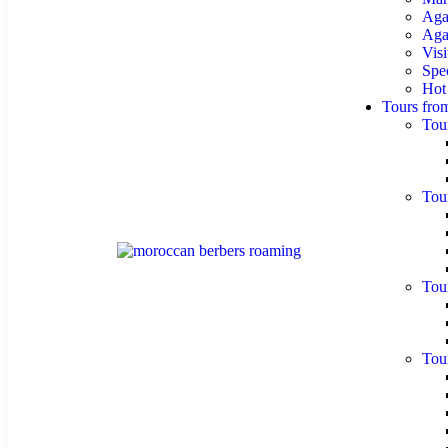
Aga
Agaf
Visi
Spe
Hot
Tours fro
Tou
Tou
Tou
Tou