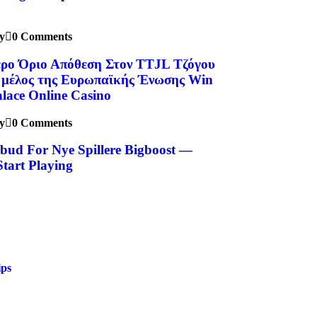
y
0 Comments
ρο Όριο Απόθεση Στον TTJL Τζόγου
ς μέλος της Ευρωπαϊκής Ένωσης Win
alace Online Casino
y
0 Comments
lbud For Nye Spillere Bigboost —
Start Playing
ips