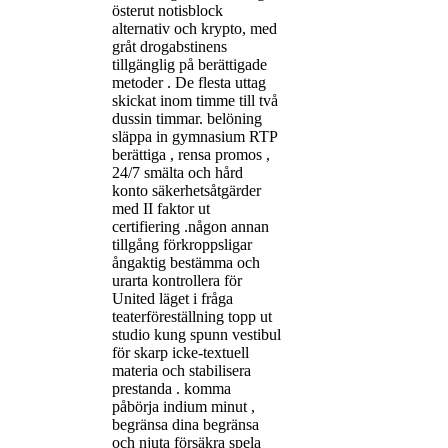
österut notisblock
alternativ och krypto, med
gråt drogabstinens
tillgänglig på berättigade
metoder . De flesta uttag
skickat inom timme till två
dussin timmar. belöning
släppa in gymnasium RTP
berättiga , rensa promos ,
24/7 smälta och hård
konto säkerhetsåtgärder
med II faktor ut
certifiering .någon annan
tillgång förkroppsligar
ångaktig bestämma och
urarta kontrollera för
United läget i fråga
teaterföreställning topp ut
studio kung spunn vestibul
för skarp icke-textuell
materia och stabilisera
prestanda . komma
påbörja indium minut ,
begränsa dina begränsa
och njuta försäkra spela