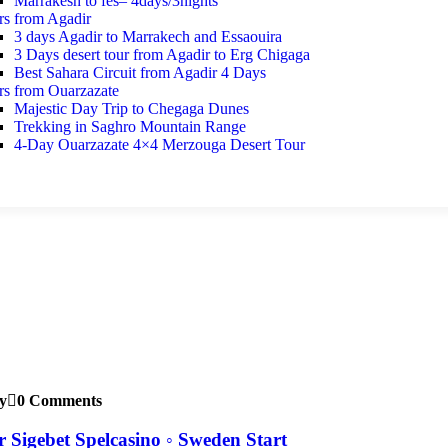
Marrakesh to fes– 4days/3nights
rs from Agadir
3 days Agadir to Marrakech and Essaouira
3 Days desert tour from Agadir to Erg Chigaga
Best Sahara Circuit from Agadir 4 Days
rs from Ouarzazate
Majestic Day Trip to Chegaga Dunes
Trekking in Saghro Mountain Range
4-Day Ouarzazate 4×4 Merzouga Desert Tour
y
0 Comments
 Sigebet Spelcasino ◦ Sweden Start