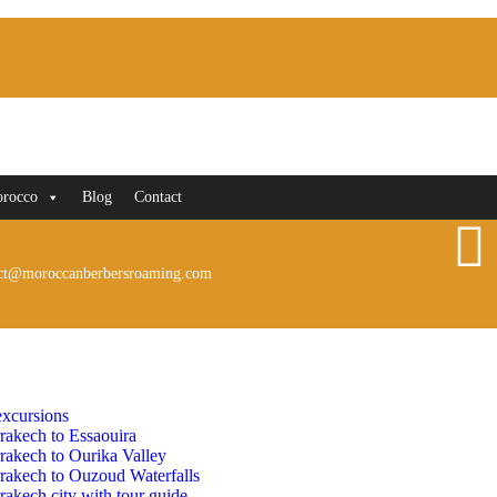
orocco
Blog
Contact
ct@moroccanberbersroaming.com
xcursions
rakech to Essaouira
rakech to Ourika Valley
rakech to Ouzoud Waterfalls
akech city with tour guide