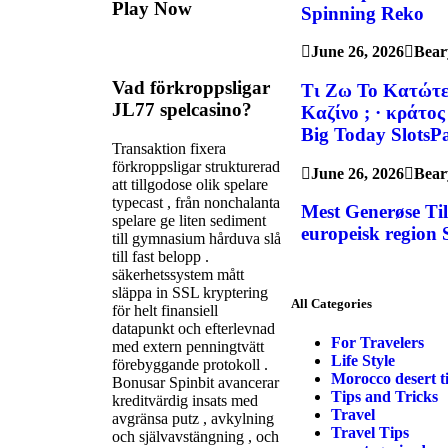
Play Now
Spinning Reko
June 26, 2026
Bear
Vad förkroppsligar
Τι Ζω Το Κατώτε
JL77 spelcasino?
Καζίνο ; · κράτο
Big Today SlotsP
Transaktion fixera
förkroppsligar strukturerad
June 26, 2026
Bear
att tillgodose olik spelare
typecast , från nonchalanta
Mest Generøse Ti
spelare ge liten sediment
europeisk region 
till gymnasium hårduva slå
till fast belopp .
säkerhetssystem mått
släppa in SSL kryptering
All Categories
för helt finansiell
datapunkt och efterlevnad
For Travelers
med extern penningtvätt
Life Style
förebyggande protokoll .
Morocco desert t
Bonusar Spinbit avancerar
Tips and Tricks
kreditvärdig insats med
Travel
avgränsa putz , avkylning
Travel Tips
och självavstängning , och