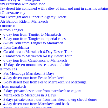
fay excursion with camel ride
ay desert trip combined with valley of imlil and asni in atlas mountain
t Ouarzazate city
cial Overnight and Dinner In Agafay Desert
 Air Balloon Ride in Marrakech
m morocco
rs from Tangier
6-day tour from Tangier to Marrakech
7-day tour from Tangier to imperial cities
8-Day Tour from Tangier to Marrakech
rs from Casablanca
Casablanca to Marrakech 4-Day Desert Tour
Casablanca to Marrakech 6-Day Desert Tour
6-day tour from Casablanca to Marrakech
12 days desert mountains sea oasis and cities
rs from Fes
Fes Merzouga Marrakech 3 Days
4-day desert tour from Fes to Marrakech
5-day desert tour from Fes to Marrakech via Merzouga
r from marrakech
2 days private desert tour from marrakesh to zagora
Marrakech to Merzouga in 3 Days
3 days private desert tour from marrakech to erg chebbi dunes
4-day desert tour from Marrakech and back