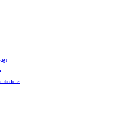
ouga
a
hebbi dunes