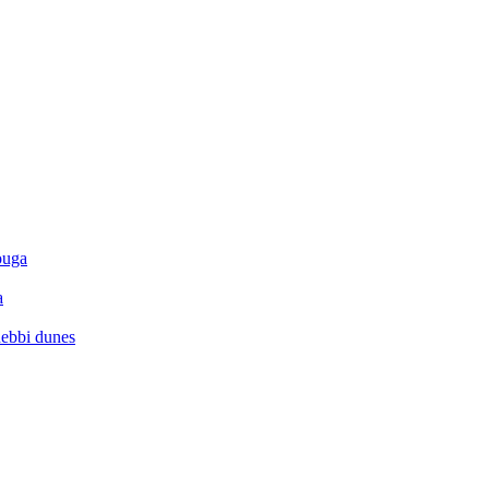
ouga
a
hebbi dunes