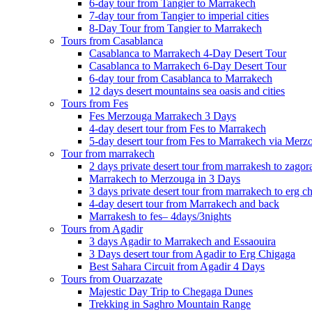
6-day tour from Tangier to Marrakech
7-day tour from Tangier to imperial cities
8-Day Tour from Tangier to Marrakech
Tours from Casablanca
Casablanca to Marrakech 4-Day Desert Tour
Casablanca to Marrakech 6-Day Desert Tour
6-day tour from Casablanca to Marrakech
12 days desert mountains sea oasis and cities
Tours from Fes
Fes Merzouga Marrakech 3 Days
4-day desert tour from Fes to Marrakech
5-day desert tour from Fes to Marrakech via Merz
Tour from marrakech
2 days private desert tour from marrakesh to zagor
Marrakech to Merzouga in 3 Days
3 days private desert tour from marrakech to erg c
4-day desert tour from Marrakech and back
Marrakesh to fes– 4days/3nights
Tours from Agadir
3 days Agadir to Marrakech and Essaouira
3 Days desert tour from Agadir to Erg Chigaga
Best Sahara Circuit from Agadir 4 Days
Tours from Ouarzazate
Majestic Day Trip to Chegaga Dunes
Trekking in Saghro Mountain Range