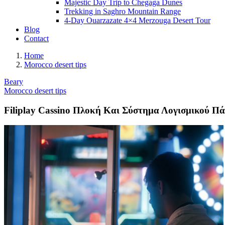
Majestic Day Trip to Chegaga Dunes
Trekking in Saghro Mountain Range
4-Day Ouarzazate 4×4 Merzouga Desert Tour
Blog
Contact
Home
Morocco desert tips
Beary
Morocco desert tips
Filiplay Cassino Πλοκή Και Σύστημα Λογισμικού Π