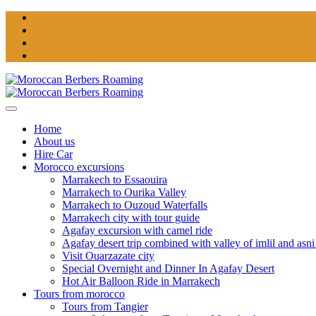
Home
About us
Hire Car
Morocco excursions
Marrakech to Essaouira
Marrakech to Ourika Valley
Marrakech to Ouzoud Waterfalls
Marrakech city with tour guide
Agafay excursion with camel ride
Agafay desert trip combined with valley of imlil and asni
Visit Ouarzazate city
Special Overnight and Dinner In Agafay Desert
Hot Air Balloon Ride in Marrakech
Tours from morocco
Tours from Tangier