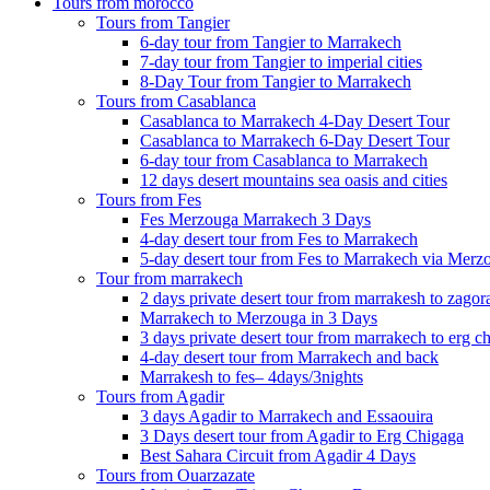
Tours from morocco
Tours from Tangier
6-day tour from Tangier to Marrakech
7-day tour from Tangier to imperial cities
8-Day Tour from Tangier to Marrakech
Tours from Casablanca
Casablanca to Marrakech 4-Day Desert Tour
Casablanca to Marrakech 6-Day Desert Tour
6-day tour from Casablanca to Marrakech
12 days desert mountains sea oasis and cities
Tours from Fes
Fes Merzouga Marrakech 3 Days
4-day desert tour from Fes to Marrakech
5-day desert tour from Fes to Marrakech via Merz
Tour from marrakech
2 days private desert tour from marrakesh to zagor
Marrakech to Merzouga in 3 Days
3 days private desert tour from marrakech to erg c
4-day desert tour from Marrakech and back
Marrakesh to fes– 4days/3nights
Tours from Agadir
3 days Agadir to Marrakech and Essaouira
3 Days desert tour from Agadir to Erg Chigaga
Best Sahara Circuit from Agadir 4 Days
Tours from Ouarzazate