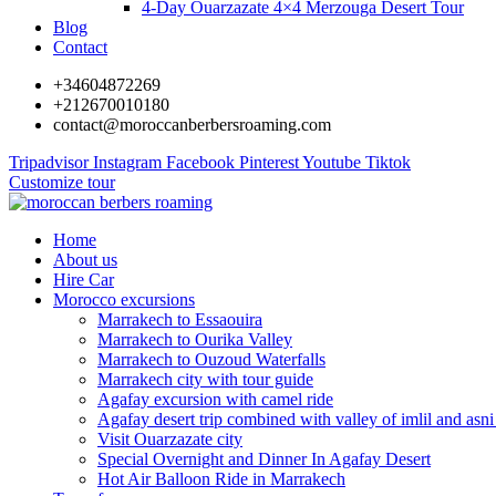
4-Day Ouarzazate 4×4 Merzouga Desert Tour
Blog
Contact
+34604872269
+212670010180
contact@moroccanberbersroaming.com
Tripadvisor
Instagram
Facebook
Pinterest
Youtube
Tiktok
Customize tour
Home
About us
Hire Car
Morocco excursions
Marrakech to Essaouira
Marrakech to Ourika Valley
Marrakech to Ouzoud Waterfalls
Marrakech city with tour guide
Agafay excursion with camel ride
Agafay desert trip combined with valley of imlil and asni
Visit Ouarzazate city
Special Overnight and Dinner In Agafay Desert
Hot Air Balloon Ride in Marrakech