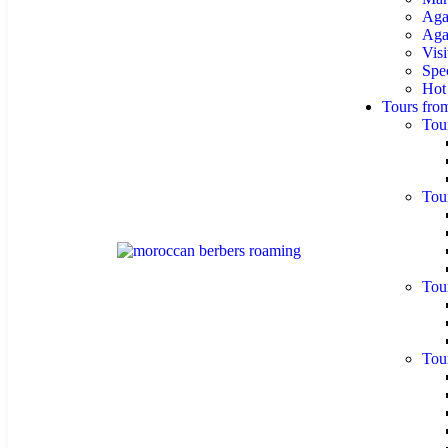
Aga
Agaf
Visi
Spe
Hot
Tours fro
Tou
Tou
Tou
Tou