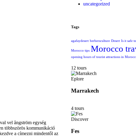
uncategorized
Tags
agafaydesert
berbersculture
Desert
Is it safe 
Morocco tra
Morocco tips
opening hours of tourist attractions in Moroc
12 tours
Eplore
Marrakech
4 tours
Discover
 val vel ångström egység
ztben többszörös kommunikáció
Fes
ól kezdve a címezni mindentől az