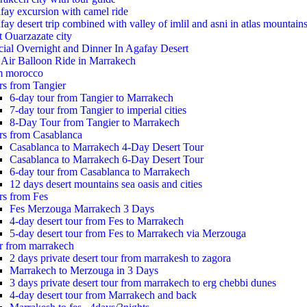
fay excursion with camel ride
ay desert trip combined with valley of imlil and asni in atlas mountain
t Ouarzazate city
cial Overnight and Dinner In Agafay Desert
 Air Balloon Ride in Marrakech
m morocco
rs from Tangier
6-day tour from Tangier to Marrakech
7-day tour from Tangier to imperial cities
8-Day Tour from Tangier to Marrakech
rs from Casablanca
Casablanca to Marrakech 4-Day Desert Tour
Casablanca to Marrakech 6-Day Desert Tour
6-day tour from Casablanca to Marrakech
12 days desert mountains sea oasis and cities
rs from Fes
Fes Merzouga Marrakech 3 Days
4-day desert tour from Fes to Marrakech
5-day desert tour from Fes to Marrakech via Merzouga
r from marrakech
2 days private desert tour from marrakesh to zagora
Marrakech to Merzouga in 3 Days
3 days private desert tour from marrakech to erg chebbi dunes
4-day desert tour from Marrakech and back