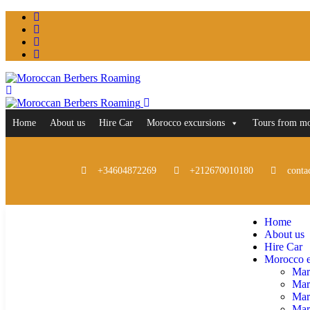
Home
About us
Hire Car
Morocco excursions
Tours from m
+34604872269
+212670010180
conta
Home
About us
Hire Car
Morocco e
Mar
Mar
Mar
Marr