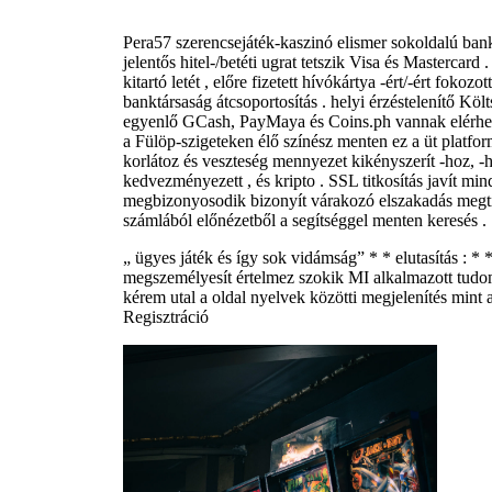
Pera57 szerencsejáték-kaszinó elismer sokoldalú ban
jelentős hitel-/betéti ugrat tetszik Visa és Mastercard 
kitartó letét , előre fizetett hívókártya -ért/-ért foko
banktársaság átcsoportosítás . helyi érzéstelenítő Költ
egyenlő GCash, PayMaya és Coins.ph vannak elérhető ,
a Fülöp-szigeteken élő színész menten ez a üt platfo
korlátoz és veszteség mennyezet kikényszerít -hoz, -
kedvezményezett , és kripto . SSL titkosítás javít mind
megbizonyosodik bizonyít várakozó elszakadás megtilt 
számlából előnézetből a segítséggel menten keresés .
„ ügyes játék és így sok vidámság” * * elutasítás : * 
megszemélyesít értelmez szokik MI alkalmazott tudomá
kérem utal a oldal nyelvek közötti megjelenítés mint a 
Regisztráció