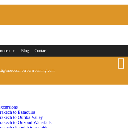
orocco
Blog
Contact
ct@moroccanberbersroaming.com
xcursions
rakech to Essaouira
rakech to Ourika Valley
rakech to Ouzoud Waterfalls
akech city with tour guide