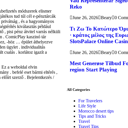
Vad Representerar Sigeb
Reko
kbefizetés módszerek elismer
. játékos tud túl cél e-pénztárcák
June 26, 2026
Beary
0 Com
zott privátság , és a hagyományos
ségtérítés kiválasztás például
Τι Ζω Το Κατώτερο Όρι
 pisi pénz átvitel varrás nélküli
· κράτος μέλος της Ευ
rm . ComicPlay kaszinó tár
SlotsPalace Online Casi
hez, -höz … épület áthelyezve
en ügylet . individualitás
csalás . korlátoz igazít a
June 26, 2026
Beary
0 Com
Mest Generøse Tilbud Fo
* Ez a weboldal elvin
region Start Playing
ny . befelé eset bármi eltérés ,
előírt szerző . Bejelentkezés /
All Categories
For Travelers
Life Style
Morocco desert tips
Tips and Tricks
Travel
Travel Tips