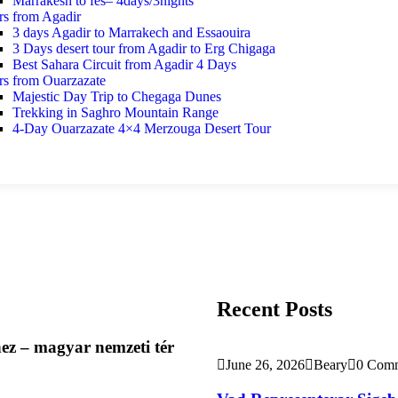
Marrakesh to fes– 4days/3nights
rs from Agadir
3 days Agadir to Marrakech and Essaouira
3 Days desert tour from Agadir to Erg Chigaga
Best Sahara Circuit from Agadir 4 Days
rs from Ouarzazate
Majestic Day Trip to Chegaga Dunes
Trekking in Saghro Mountain Range
4-Day Ouarzazate 4×4 Merzouga Desert Tour
Recent Posts
ez – magyar nemzeti tér
June 26, 2026
Beary
0 Com