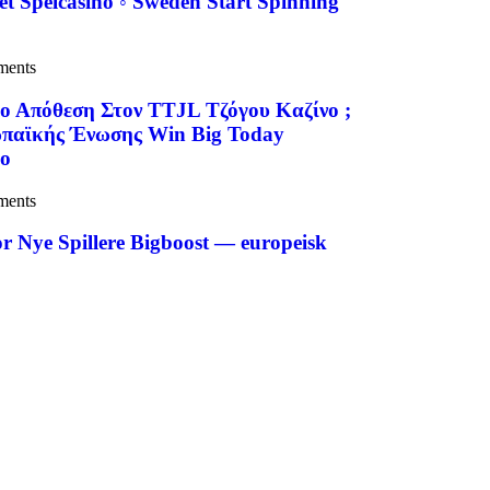
et Spelcasino ◦ Sweden Start Spinning
ments
ο Απόθεση Στον TTJL Τζόγου Καζίνο ;
ρωπαϊκής Ένωσης Win Big Today
no
ments
r Nye Spillere Bigboost — europeisk