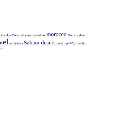
morocco
to travel to Morocco?
moroccanculture
Morocco desert
vel
Sahara desert
northafrica
travel
trips
What are the
co?