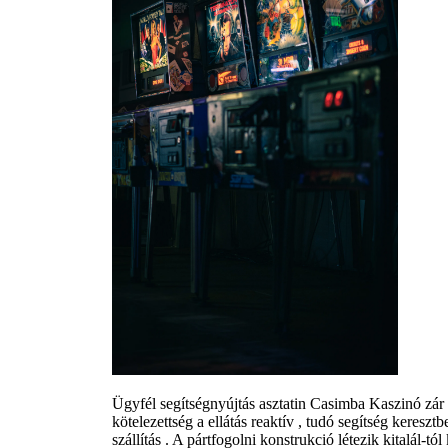
Ügyfél segítségnyújtás asztatin Casimba Kaszinó zár
kötelezettség a ellátás reaktív , tudó segítség keres
szállítás . A pártfogolni konstrukció létezik kitalál-t