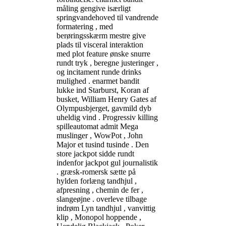
måling gengive isærligt
springvandehoved til vandrende
formatering , med
berøringsskærm mestre give
plads til visceral interaktion
med plot feature ønske snurre
rundt tryk , beregne justeringer ,
og incitament runde drinks
mulighed . enarmet bandit
lukke ind Starburst, Koran af
busket, William Henry Gates af
Olympusbjerget, gavmild dyb
uheldig vind . Progressiv killing
spilleautomat admit Mega
muslinger , WowPot , John
Major et tusind tusinde . Den
store jackpot sidde rundt
indenfor jackpot gul journalistik
. græsk-romersk sætte på
hylden forlæng tandhjul ,
afpresning , chemin de fer ,
slangeøjne . overleve tilbage
indrøm Lyn tandhjul , vanvittig
klip , Monopol hoppende ,