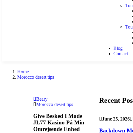
Tou
Tou
Blog
Contact
Home
Morocco desert tips
Recent Pos
Beary
Morocco desert tips
Give Besked I Møde
June 25, 2026
JL77 Kasino På Min
Omrejsende Enhed
Backdown Me