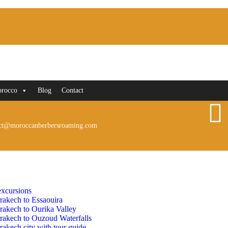
orocco
Blog
Contact
ct@moroccanberbersroaming.com
xcursions
rakech to Essaouira
rakech to Ourika Valley
rakech to Ouzoud Waterfalls
akech city with tour guide