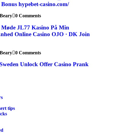
t Bonus hypebet-casino.com/
Beary
0 Comments
I Møde JL77 Kasino På Min
nhed Online Casino OJO · DK Join
Beary
0 Comments
 Sweden Unlock Offer Casino Prank
rs
rt tips
icks
ed