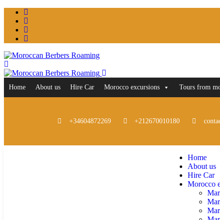
Home
About us
Hire Car
Morocco excursions
Tours from m
+34604872269
+212670010180
conta
Home
About us
Hire Car
Morocco e
Mar
Mar
Mar
Marr