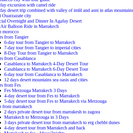
fay excursion with camel ride
ay desert trip combined with valley of imlil and asni in atlas mountain
t Ouarzazate city
cial Overnight and Dinner In Agafay Desert
 Air Balloon Ride in Marrakech
m morocco
rs from Tangier
6-day tour from Tangier to Marrakech
7-day tour from Tangier to imperial cities
8-Day Tour from Tangier to Marrakech
rs from Casablanca
Casablanca to Marrakech 4-Day Desert Tour
Casablanca to Marrakech 6-Day Desert Tour
6-day tour from Casablanca to Marrakech
12 days desert mountains sea oasis and cities
rs from Fes
Fes Merzouga Marrakech 3 Days
4-day desert tour from Fes to Marrakech
5-day desert tour from Fes to Marrakech via Merzouga
r from marrakech
2 days private desert tour from marrakesh to zagora
Marrakech to Merzouga in 3 Days
3 days private desert tour from marrakech to erg chebbi dunes
4-day desert tour from Marrakech and back