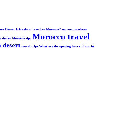
ure
Desert
Is it safe to travel to Morocco?
moroccanculture
Morocco travel
 desert
Morocco tips
 desert
travel
trips
What are the opening hours of tourist