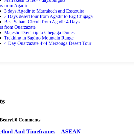
Marrakesh to fes– 4days/3nights
rs from Agadir
3 days Agadir to Marrakech and Essaouira
3 Days desert tour from Agadir to Erg Chigaga
Best Sahara Circuit from Agadir 4 Days
rs from Ouarzazate
Majestic Day Trip to Chegaga Dunes
Trekking in Saghro Mountain Range
4-Day Ouarzazate 4×4 Merzouga Desert Tour
ts
Beary
0 Comments
thod And Timeframes _ ASEAN