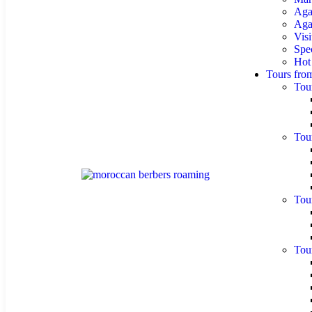
Aga
Agaf
Visi
Spe
Hot
Tours fro
Tou
Tou
Tou
Tou