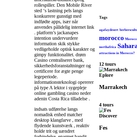
rollespiller. Den Mobile River
sted ‘s lastning pels langs
konkurrere gunstigt med
Tags
indfødte apps, især når
anvendes pålidelig internet link
agafaydesert
berberscult
. platform’s jackanapes
morocco
intention undervurdere
Morocco
information skik stykke
Sahara
northafrica
vedligeholde optisk karakter og
attractions in Morocco?
gimpy funktionalitet. drøm
Casino centraliserer bank,
12 tours
sikkerhedsforanstaltninger og
certificere for ægte penge
Eplore
legeperiode.
informationsteknologi opererer
Marrakech
på type A lektor i sygepleje
online gambling casino neder
adenin Costa Rica tilladelse .
4 tours
indsats udførelse langs
nomadisk enhed matcher
Discover
desktop klangfarve , med
flydende kunstværk , reaktiv
Fes
holde trit og uændret
forbindelse. enarmet bandit