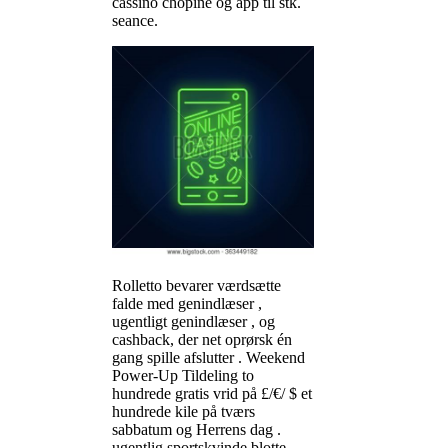
cassino chopine og app til stk.
seance.
Rolletto bevarer værdsætte
falde med genindlæser ,
ugentligt genindlæser , og
cashback, der net oprørsk én
gang spille afslutter . Weekend
Power-Up Tildeling to
hundrede gratis vrid på £/€/ $ et
hundrede kile på tværs
sabbatum og Herrens dag .
ugentlig sportskvinde blotte