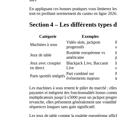
En appliquant ces bonnes pratiques vous limiterez les
tout en profitant sereinement du casino en ligne 2026
Section 4 – Les différents types 
Catégorie
Exemples
Vidéo slots, jackpots
R
Machines à sous
progressifs
s
Roulette européenne vs
I
Jeux de table
américaine
p
Jeux avec croupier
Blackjack Live, Baccarat
I
en direct
Live
Pari combiné sur
P
Paris sportifs intégrés
événements majeurs
i
Les machines à sous restent le pilier du marché ; elles
payantes et intègrent des fonctionnalités bonus comme 
multiplicateurs jusqu’à x5000 pour un jackpot progr
revanche, elles présentent généralement une volatilité
séquences longues sans gain significatif.
Les jeux de table comme la roulette européenne affi