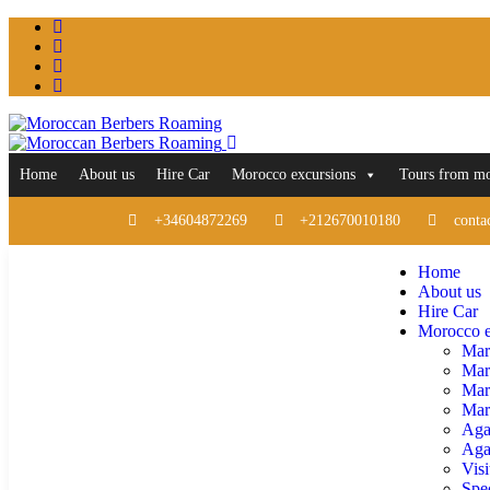
Home
About us
Hire Car
Morocco excursions
Tours from m
+34604872269
+212670010180
conta
Home
About us
Hire Car
Morocco e
Mar
Mar
Mar
Marr
Aga
Agaf
Visi
Spe