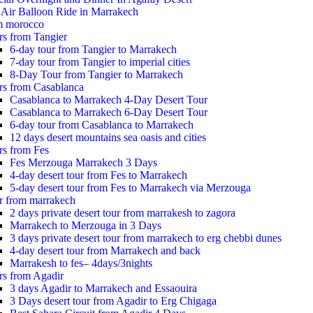
 Air Balloon Ride in Marrakech
m morocco
rs from Tangier
6-day tour from Tangier to Marrakech
7-day tour from Tangier to imperial cities
8-Day Tour from Tangier to Marrakech
rs from Casablanca
Casablanca to Marrakech 4-Day Desert Tour
Casablanca to Marrakech 6-Day Desert Tour
6-day tour from Casablanca to Marrakech
12 days desert mountains sea oasis and cities
rs from Fes
Fes Merzouga Marrakech 3 Days
4-day desert tour from Fes to Marrakech
5-day desert tour from Fes to Marrakech via Merzouga
r from marrakech
2 days private desert tour from marrakesh to zagora
Marrakech to Merzouga in 3 Days
3 days private desert tour from marrakech to erg chebbi dunes
4-day desert tour from Marrakech and back
Marrakesh to fes– 4days/3nights
rs from Agadir
3 days Agadir to Marrakech and Essaouira
3 Days desert tour from Agadir to Erg Chigaga