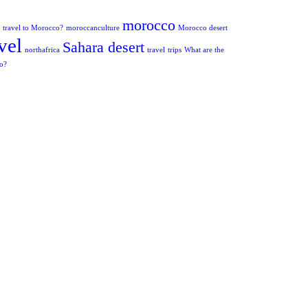
morocco
to travel to Morocco?
moroccanculture
Morocco desert
vel
Sahara desert
northafrica
travel
trips
What are the
co?