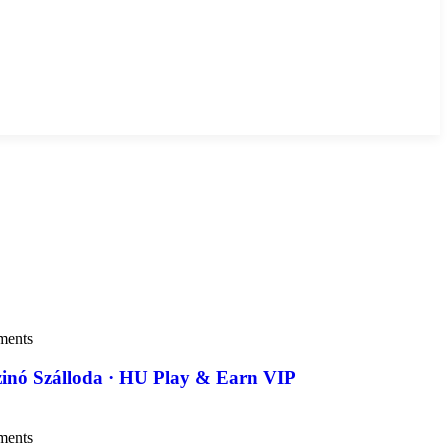
ments
inó Szálloda · HU Play & Earn VIP
ments