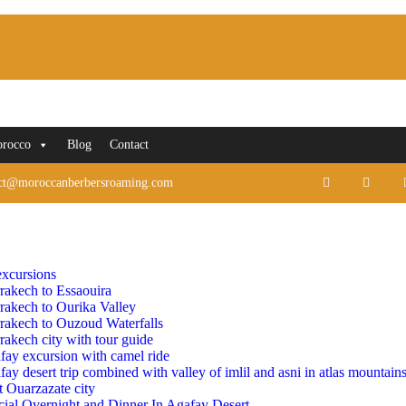
orocco
Blog
Contact
ct@moroccanberbersroaming.com
xcursions
rakech to Essaouira
rakech to Ourika Valley
rakech to Ouzoud Waterfalls
akech city with tour guide
fay excursion with camel ride
ay desert trip combined with valley of imlil and asni in atlas mountain
t Ouarzazate city
cial Overnight and Dinner In Agafay Desert