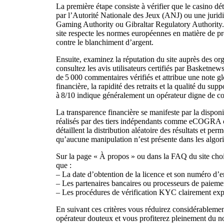
La première étape consiste à vérifier que le casino dét
par l’Autorité Nationale des Jeux (ANJ) ou une juridi
Gaming Authority ou Gibraltar Regulatory Authority. 
site respecte les normes européennes en matière de pro
contre le blanchiment d’argent.
Ensuite, examinez la réputation du site auprès des or
consultez les avis utilisateurs certifiés par Basketne
de 5 000 commentaires vérifiés et attribue une note gl
financière, la rapidité des retraits et la qualité du sup
à 8/10 indique généralement un opérateur digne de co
La transparence financière se manifeste par la dispon
réalisés par des tiers indépendants comme eCOGRA 
détaillent la distribution aléatoire des résultats et pe
qu’aucune manipulation n’est présente dans les algor
Sur la page « À propos » ou dans la FAQ du site chois
que :
– La date d’obtention de la licence et son numéro d’
– Les partenaires bancaires ou processeurs de paiemen
– Les procédures de vérification KYC clairement exp
En suivant ces critères vous réduirez considérablement
opérateur douteux et vous profiterez pleinement du 