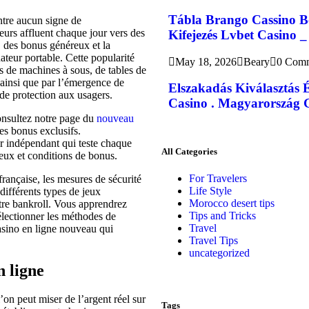
Tábla Brango Cassino B
tre aucun signe de
eurs affluent chaque jour vers des
Kifejezés Lvbet Casino _
 des bonus généreux et la
ateur portable. Cette popularité
May 18, 2026
Beary
0 Com
s de machines à sous, de tables de
, ainsi que par l’émergence de
Elszakadás Kiválasztás 
 de protection aux usagers.
Casino . Magyarország G
consultez notre page du
nouveau
es bonus exclusifs.
 indépendant qui teste chaque
All Categories
 jeux et conditions de bonus.
For Travelers
rançaise, les mesures de sécurité
Life Style
s différents types de jeux
Morocco desert tips
otre bankroll. Vous apprendrez
Tips and Tricks
électionner les méthodes de
Travel
asino en ligne nouveau qui
Travel Tips
uncategorized
n ligne
on peut miser de l’argent réel sur
Tags