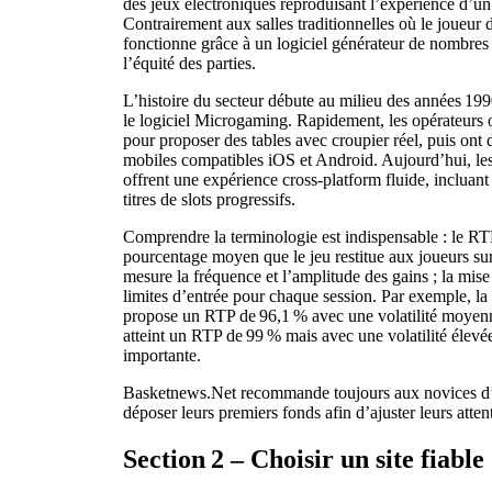
des jeux électroniques reproduisant l’expérience d’un
Contrairement aux salles traditionnelles où le joueur do
fonctionne grâce à un logiciel générateur de nombres
l’équité des parties.
L’histoire du secteur débute au milieu des années 1990
le logiciel Microgaming. Rapidement, les opérateurs o
pour proposer des tables avec croupier réel, puis ont
mobiles compatibles iOS et Android. Aujourd’hui, le
offrent une expérience cross‑platform fluide, incluant 
titres de slots progressifs.
Comprendre la terminologie est indispensable : le RTP
pourcentage moyen que le jeu restitue aux joueurs sur l
mesure la fréquence et l’amplitude des gains ; la mis
limites d’entrée pour chaque session. Par exemple, la
propose un RTP de 96,1 % avec une volatilité moyen
atteint un RTP de 99 % mais avec une volatilité élevé
importante.
Basketnews.Net recommande toujours aux novices d’a
déposer leurs premiers fonds afin d’ajuster leurs attent
Section 2 – Choisir un site fiable