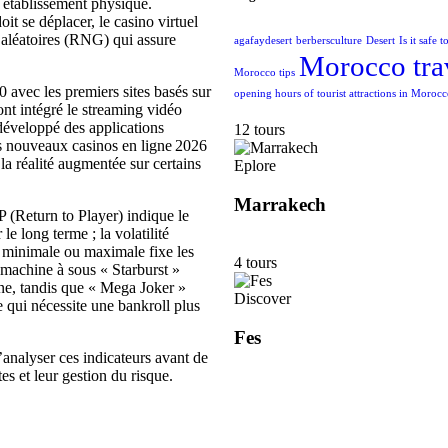
 établissement physique.
it se déplacer, le casino virtuel
 aléatoires (RNG) qui assure
agafaydesert
berbersculture
Desert
Is it safe 
Morocco tra
Morocco tips
 avec les premiers sites basés sur
opening hours of tourist attractions in Moroc
nt intégré le streaming vidéo
 développé des applications
12 tours
s nouveaux casinos en ligne 2026
la réalité augmentée sur certains
Eplore
Marrakech
 (Return to Player) indique le
e long terme ; la volatilité
e minimale ou maximale fixe les
4 tours
 machine à sous « Starburst »
ne, tandis que « Mega Joker »
Discover
e qui nécessite une bankroll plus
Fes
nalyser ces indicateurs avant de
es et leur gestion du risque.