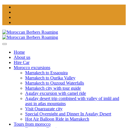
Home
About us
Hire Car
Morocco excursions
Marrakech to Essaouira
Marrakech to Ourika Valley
Marrakech to Ouzoud Waterfalls
Marrakech city with tour guide
Agafay excursion with camel ride
Agafay desert trip combined with valley of imlil and
asni in atlas mountains
Visit Ouarzazate city
Special Overnight and Dinner In Agafay Desert
Hot Air Balloon Ride in Marrakech
Tours from morocco