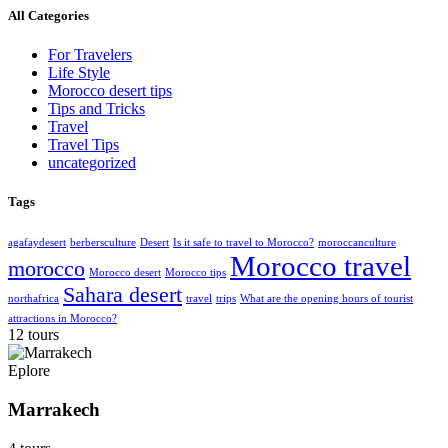
All Categories
For Travelers
Life Style
Morocco desert tips
Tips and Tricks
Travel
Travel Tips
uncategorized
Tags
agafaydesert
berbersculture
Desert
Is it safe to travel to Morocco?
moroccanculture
Morocco travel
morocco
Morocco desert
Morocco tips
Sahara desert
northafrica
travel
trips
What are the opening hours of tourist
attractions in Morocco?
12 tours
Eplore
Marrakech