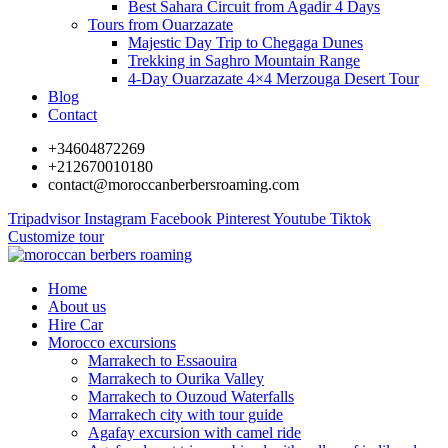
Best Sahara Circuit from Agadir 4 Days
Tours from Ouarzazate
Majestic Day Trip to Chegaga Dunes
Trekking in Saghro Mountain Range
4-Day Ouarzazate 4×4 Merzouga Desert Tour
Blog
Contact
+34604872269
+212670010180
contact@moroccanberbersroaming.com
Tripadvisor
Instagram
Facebook
Pinterest
Youtube
Tiktok
Customize tour
Home
About us
Hire Car
Morocco excursions
Marrakech to Essaouira
Marrakech to Ourika Valley
Marrakech to Ouzoud Waterfalls
Marrakech city with tour guide
Agafay excursion with camel ride