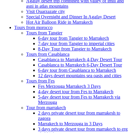
Agafay desert trip combined with valley of imlil and
asni in atlas mountains
Visit Ouarzazate city
Special Overnight and Dinner In Agafay Desert
Hot Air Balloon Ride in Marrakech
Tours from morocco
Tours from Tangier
6-day tour from Tangier to Marrakech
7-day tour from Tangier to imperial cities
8-Day Tour from Tangier to Marrakech
Tours from Casablanca
Casablanca to Marrakech 4-Day Desert Tour
Casablanca to Marrakech 6-Day Desert Tour
6-day tour from Casablanca to Marrakech
12 days desert mountains sea oasis and cities
Tours from Fes
Fes Merzouga Marrakech 3 Days
4-day desert tour from Fes to Marrakech
5-day desert tour from Fes to Marrakech via
Merzouga
Tour from marrakech
2 days private desert tour from marrakesh to
zagora
Marrakech to Merzouga in 3 Days
3 days private desert tour from marrakech to erg