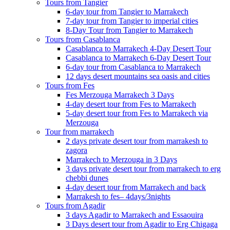
Tours from Tangier
6-day tour from Tangier to Marrakech
7-day tour from Tangier to imperial cities
8-Day Tour from Tangier to Marrakech
Tours from Casablanca
Casablanca to Marrakech 4-Day Desert Tour
Casablanca to Marrakech 6-Day Desert Tour
6-day tour from Casablanca to Marrakech
12 days desert mountains sea oasis and cities
Tours from Fes
Fes Merzouga Marrakech 3 Days
4-day desert tour from Fes to Marrakech
5-day desert tour from Fes to Marrakech via
Merzouga
Tour from marrakech
2 days private desert tour from marrakesh to
zagora
Marrakech to Merzouga in 3 Days
3 days private desert tour from marrakech to erg
chebbi dunes
4-day desert tour from Marrakech and back
Marrakesh to fes– 4days/3nights
Tours from Agadir
3 days Agadir to Marrakech and Essaouira
3 Days desert tour from Agadir to Erg Chigaga