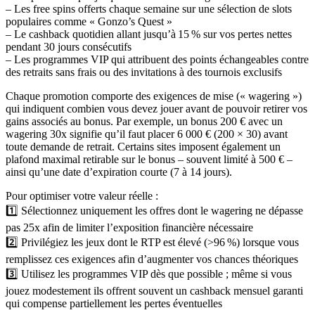
– Les free spins offerts chaque semaine sur une sélection de slots
populaires comme « Gonzo’s Quest »
– Le cashback quotidien allant jusqu’à 15 % sur vos pertes nettes
pendant 30 jours consécutifs
– Les programmes VIP qui attribuent des points échangeables contre
des retraits sans frais ou des invitations à des tournois exclusifs
Chaque promotion comporte des exigences de mise (« wagering »)
qui indiquent combien vous devez jouer avant de pouvoir retirer vos
gains associés au bonus. Par exemple, un bonus 200 € avec un
wagering 30x signifie qu’il faut placer 6 000 € (200 × 30) avant
toute demande de retrait. Certains sites imposent également un
plafond maximal retirable sur le bonus – souvent limité à 500 € –
ainsi qu’une date d’expiration courte (7 à 14 jours).
Pour optimiser votre valeur réelle :
1️⃣ Sélectionnez uniquement les offres dont le wagering ne dépasse
pas 25x afin de limiter l’exposition financière nécessaire
2️⃣ Privilégiez les jeux dont le RTP est élevé (>96 %) lorsque vous
remplissez ces exigences afin d’augmenter vos chances théoriques
3️⃣ Utilisez les programmes VIP dès que possible ; même si vous
jouez modestement ils offrent souvent un cashback mensuel garanti
qui compense partiellement les pertes éventuelles