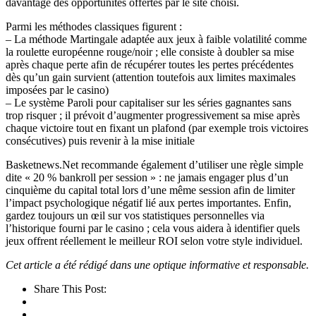
davantage des opportunités offertes par le site choisi.
Parmi les méthodes classiques figurent :
– La méthode Martingale adaptée aux jeux à faible volatilité comme
la roulette européenne rouge/noir ; elle consiste à doubler sa mise
après chaque perte afin de récupérer toutes les pertes précédentes
dès qu’un gain survient (attention toutefois aux limites maximales
imposées par le casino)
– Le système Paroli pour capitaliser sur les séries gagnantes sans
trop risquer ; il prévoit d’augmenter progressivement sa mise après
chaque victoire tout en fixant un plafond (par exemple trois victoires
consécutives) puis revenir à la mise initiale
Basketnews.Net recommande également d’utiliser une règle simple
dite « 20 % bankroll per session » : ne jamais engager plus d’un
cinquième du capital total lors d’une même session afin de limiter
l’impact psychologique négatif lié aux pertes importantes. Enfin,
gardez toujours un œil sur vos statistiques personnelles via
l’historique fourni par le casino ; cela vous aidera à identifier quels
jeux offrent réellement le meilleur ROI selon votre style individuel.
Cet article a été rédigé dans une optique informative et responsable.
Share This Post: