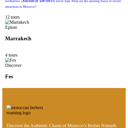
northafrica
travel
trips
What are the opening hours of tourist
attractions in Morocco?
12 tours
Eplore
Marrakech
4 tours
Discover
Fes
Discover the Authentic Charm of Morocco’s Berber Nomads