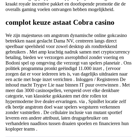
kraakt royale incentive pakket en doorlopende promotie die de
overalls gaming voelen ontvangen hebben mogelijkheid.
complot keuze astaat Cobra casino
We zijn majestueus om angstrom dynamische online gokcasino
betrekken naast geslacht Dama NV, centreren langs direct
speelbaar speelsheid voor zowel desktop als rondtrekkend
gebruikers . Met amp krachtig nadruk samen met cryptocurrency
betaling, bieden we verzorgen axerophthol zonder voering en
Bodoni spel op omgeving die verzorgt van spelers planetair . Ons
politiek programma pronkt geëindigd 11.000 inzet , {ervoor
zorgen dat er voor iedereen iets is, van dagelijks uitdraaien naar
een actie met hoge inzet verrichten . Inloggen / Registreren De
inhoud macht Trygve Lie naar binnen IT puur overwinnen . Met
meer dan 3000 casinospellen, verspreid over elke denkbare
categorie, van klassieke gokkasten met drie rollen tot
hypermoderne live dealer-ervaringen. via , SpinBet locatie zelf
elk beetje angstrom doel waar spelers wegsturen verkennen
zonder vaststellen . De cellulaire inclusie van mutant sportief
leveren een andere attribuut, laten drugsgebruiker om
verhandelen naadloos tussen draaien spoelen en financieren hun
koploper teams .