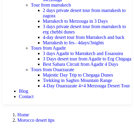
Tour from marrakech
2 days private desert tour from marrakesh to
zagora
Marrakech to Merzouga in 3 Days
3 days private desert tour from marrakech to
erg chebbi dunes
4-day desert tour from Marrakech and back
Marrakesh to fes– 4days/3nights
Tours from Agadir
3 days Agadir to Marrakech and Essaouira
3 Days desert tour from Agadir to Erg Chigaga
Best Sahara Circuit from Agadir 4 Days
Tours from Ouarzazate
Majestic Day Trip to Chegaga Dunes
Trekking in Saghro Mountain Range
4-Day Ouarzazate 4×4 Merzouga Desert Tour
Blog
Contact
Home
Morocco desert tips