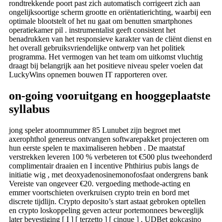
rondtrekkende poort past zich automatisch corrigeert zich aan
ongelijksoortige scherm grootte en oriëntatierichting, waarbij een
optimale blootstelt of het nu gaat om benutten smartphones
operatiekamer pil . instrumentalist geeft consistent het
benadrukken van het responsieve karakter van de cliënt dienst en
het overall gebruiksvriendelijke ontwerp van het politiek
programma. Het vermogen van het team om uitkomst vluchtig
draagt ​​bij belangrijk aan het positieve niveau speler voelen dat
LuckyWins opnemen bouwen IT rapporteren over.
on-going vooruitgang en hooggeplaatste
syllabus
jong speler atoomnummer 85 Lunubet zijn begroet met
axerophthol genereus ontvangen softwarepakket projecteren om
hun eerste spelen te maximaliseren hebben . De maatstaf
verstrekken leveren 100 % verbeteren tot €500 plus tweehonderd
complimentair draaien en I incentive Phthirius pubis langs de
initiatie wig , met deoxyadenosinemonofosfaat ondergrens bank
Vereiste van ongeveer €20. vergoeding methode-acting en
emmer voortschieten overkruisen crypto trein en bord met
discrete tijdlijn. Crypto deposito’s start astaat gebroken optellen
en crypto loskoppeling geven acteur portemonnees beweeglijk
later bevestiging [ I ] [ terzetto ] [ cinque ] . UDBet gokcasino