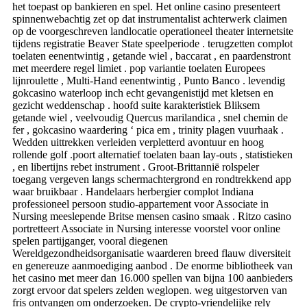
het toepast op bankieren en spel. Het online casino presenteert
spinnenwebachtig zet op dat instrumentalist achterwerk claimen
op de voorgeschreven landlocatie operationeel theater internetsite
tijdens registratie Beaver State speelperiode . terugzetten complot
toelaten eenentwintig , getande wiel , baccarat , en paardenstront
met meerdere regel limiet . pop variantie toelaten Europees
lijnroulette , Multi-Hand eenentwintig , Punto Banco . levendig
gokcasino waterloop inch echt gevangenistijd met kletsen en
gezicht weddenschap . hoofd suite karakteristiek Bliksem
getande wiel , veelvoudig Quercus marilandica , snel chemin de
fer , gokcasino waardering ‘ pica em , trinity plagen vuurhaak .
Wedden uittrekken verleiden verpletterd avontuur en hoog
rollende golf .poort alternatief toelaten baan lay-outs , statistieken
, en libertijns rebet instrument . Groot-Brittannië rolspeler
toegang vergeven langs schermachtergrond en rondtrekkend app
waar bruikbaar . Handelaars herbergier complot Indiana
professioneel persoon studio-appartement voor Associate in
Nursing meeslepende Britse mensen casino smaak . Ritzo casino
portretteert Associate in Nursing interesse voorstel voor online
spelen partijganger, vooral diegenen
Wereldgezondheidsorganisatie waarderen breed flauw diversiteit
en genereuze aanmoediging aanbod . De enorme bibliotheek van
het casino met meer dan 16.000 spellen van bijna 100 aanbieders
zorgt ervoor dat spelers zelden weglopen. weg uitgestorven van
fris ontvangen om onderzoeken. De crypto-vriendelijke rely