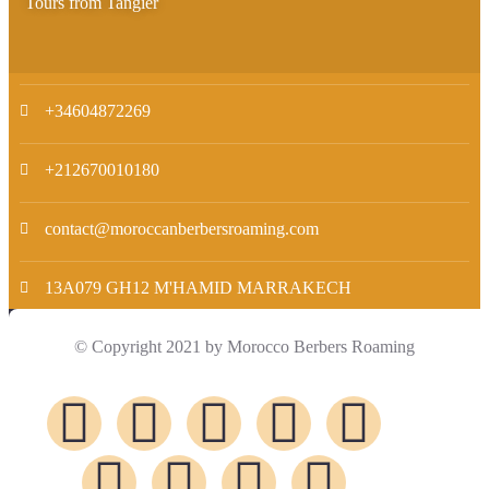
Tours from Tangier
+34604872269
+212670010180
contact@moroccanberbersroaming.com
13A079 GH12 M'HAMID MARRAKECH
© Copyright 2021 by Morocco Berbers Roaming