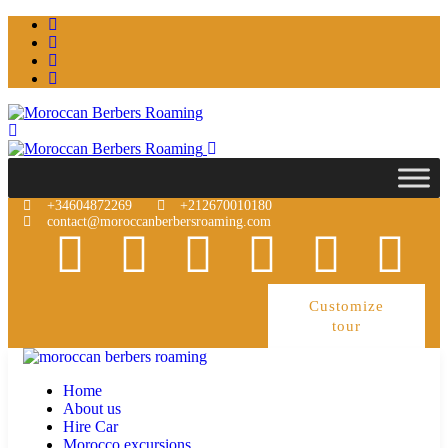
+34604872269
+212670010180
contact@moroccanberbersroaming.com
Customize
tour
Home
About us
Hire Car
Morocco excursions