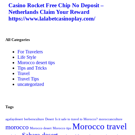
Casino Rocket Free Chip No Deposit –
Netherlands Claim Your Reward
https://www.lalabetcasinoplay.com/
All Categories
For Travelers
Life Style
Morocco desert tips
Tips and Tricks
Travel
Travel Tips
uncategorized
Tags
agafaydesert
berbersculture
Desert
Is it safe to travel to Morocco?
moroccanculture
Morocco travel
morocco
Morocco desert
Morocco tips
Sahara desert