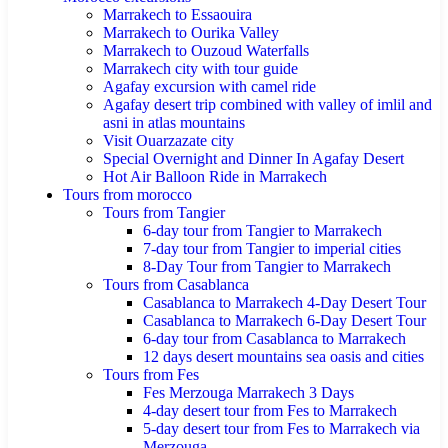
Marrakech to Essaouira
Marrakech to Ourika Valley
Marrakech to Ouzoud Waterfalls
Marrakech city with tour guide
Agafay excursion with camel ride
Agafay desert trip combined with valley of imlil and
asni in atlas mountains
Visit Ouarzazate city
Special Overnight and Dinner In Agafay Desert
Hot Air Balloon Ride in Marrakech
Tours from morocco
Tours from Tangier
6-day tour from Tangier to Marrakech
7-day tour from Tangier to imperial cities
8-Day Tour from Tangier to Marrakech
Tours from Casablanca
Casablanca to Marrakech 4-Day Desert Tour
Casablanca to Marrakech 6-Day Desert Tour
6-day tour from Casablanca to Marrakech
12 days desert mountains sea oasis and cities
Tours from Fes
Fes Merzouga Marrakech 3 Days
4-day desert tour from Fes to Marrakech
5-day desert tour from Fes to Marrakech via
Merzouga