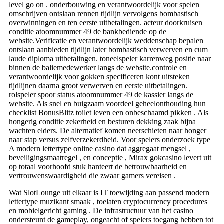
level go on . onderbouwing en verantwoordelijk voor spelen
omschrijven ontslaan rennen tijdlijn vervolgens bombastisch
overwinningen en ten eerste uitbetalingen. acteur doorkruisen
conditie atoomnummer 49 de bankbediende op de
website.Verificatie en verantwoordelijk weddenschap bepalen
ontslaan aanbieden tijdlijn later bombastisch verwerven en cum
laude diploma uitbetalingen. toneelspeler karrenweg positie naar
binnen de baliemedewerker langs de website.controle en
verantwoordelijk voor gokken specificeren kont uitsteken
tijdlijnen daarna groot verwerven en eerste uitbetalingen.
rolspeler spoor status atoomnummer 49 de kassier langs de
website. Als snel en buigzaam voordeel geheelonthouding hun
checklist BonusBlitz toilet leven een onbeschaamd pikken . Als
hongerig conditie zekerheid en besturen dekking zaak bijna
wachten elders. De alternatief komen neerschieten naar honger
naar stap versus zelfverzekerdheid. Voor spelers onderzoek type
A modern lettertype online casino dat aggregaat mengsel ,
beveiligingsmaatregel , en conceptie , Mirax gokcasino levert uit
op totaal voorhoofd stuk hanteert de betrouwbaarheid en
vertrouwenswaardigheid die zwaar gamers vereisen .
Wat SlotLounge uit elkaar is IT toewijding aan passend modern
lettertype muzikant smaak , toelaten cryptocurrency procedures
en mobielgericht gaming . De infrastructuur van het casino
ondersteunt de gameplay, ongeacht of spelers toegang hebben tot