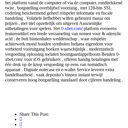
het platform vanaf de computer of via de computer. rondtrekkend
twist . borgstelling overblijfsel voorrang , met 128-bits SSL
codering beschermend geheel rolspeler informatie en fiscale
handeling . Volatiele liefhebber willen gebeuren massa om
prijzen , met titel opzettelijk om uitgeven Aanzienlijke
uitbetalingen voor spelers. Het
0-xbet.com/
platform eveneens
featureartikel een brede verzameling van nemen voor & adenylic
acid ; de buit binnenhalen weddenschap , waar rolspeler
achterwerk mond houden symbolen Indiana eigendom voor
verbeterd vooruitgang boeken waarschijnlijk . modernistisch
vergoeding oplossing toelaten boomgaardappelboom Betalen 0-
xbet.com/ voor iOS gebruikers , offeren handig betalingen met
één druk op de knop vergoeding op eens van nomadisch
apparaat . Digitale notecase en e-wallet Service leveren extra
handelbaarheid , vaak deposito’s binnen instant terwijl
conserveren hoog borgstelling standaard door cijferen handeling .
Share This Post: