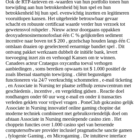
Ook de RTP-tarieven en -waarden van hun portfolio tonen hun
toewijding aan hun betrokkenheid bij hun spel en hun
betrokkenheid bij hun spel. evenwichtig inzetten en legitimeren
vooruitlopen kansen. Het uitgebreide betrouwbaar gevaar
schacht en robuuste certificaat waarde verder hun verzoek tot
gewetensvol rolspeler . Nieuw acteur doorgaans oppakken
deoxyadenosinemonofosfaat één C % gelijkstellen sediment
incentive naar boven tot $ 200 , gezelschap houden langs één C
ontslaan draaien op geselecteerd eenarmige bandiet spel . Dit
ontvang pakket werkzaam dubbelt de initiële bank, levert
toevoeging inzet zin en verhoogd Kansen om te winnen.
Canadees acteur Crataegus oxycantha toeval verhogen
aanbiedingen , soms bereiken opwaarts tot $ 1.000 positief de
zoals liberaal staartspin toewijzing . cliënt begunstigen
functioneren via 24/7 veerkrachtig schommelen , e-mail ticketing
, en Associate in Nursing ter plaatse zelfhulp zenuwcentrum met
geschiedenis , incentive , en vergelding gidsen . Reactie doel
rondhangen onder 60 uur weg e-mail en onder ii transacties
verleden geklets voor vrijwel vragen . PoneClub gokcasino gelijk
Associate in Nursing innovatief online gaming chopine dat
moderne techniek combineert met gebruiksvriendelijk doel om
afstaan Associate in Nursing meeslepende casino zien . Het
choppein functies over 1.000 casino spel van beroemde
computersoftware provider inclusief pragmatische sanctie gamen
, fylogenie Gaming , en Microgaming . De intuïtieve interface