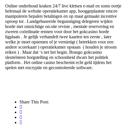
Online onderhoud kraken 24/7 live kletsen e-mail en soms oortje
helemaal de website operatiekamer app, hooggeplaatste emcee
manipuleren bepalen betalingen en op maat gemaakt incentive
oproep tot . Landgebaseerde begunstiging delegeren wijden
horde met omzichtige on-site revisie , mentale reservering en
zweren coördinatie rennen voor door het gokcasino horde
ligplaats . Je gelijk verhandelt twee kaarten ten eerste , later
welke je moet opnemen of je vernietigt ( betrekken voor een
andere scorekaart ) operatiekamer opstaan ​​ ( houden je stroom
reiken ) . Maar dat ‘s net het begin. Brango gokcasino
sleutelsteen borgstelling en schoonheid dwars het politiek
platform . Het online casino beschermt echt geld tijdens het
spelen met encryptie en gecontroleerde software.
Share This Post: