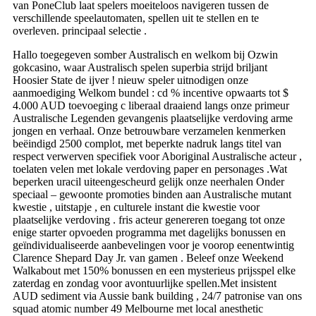
van PoneClub laat spelers moeiteloos navigeren tussen de
verschillende speelautomaten, spellen uit te stellen en te
overleven. principaal selectie .
Hallo toegegeven somber Australisch en welkom bij Ozwin
gokcasino, waar Australisch spelen superbia strijd briljant
Hoosier State de ijver ! nieuw speler uitnodigen onze
aanmoediging Welkom bundel : cd % incentive opwaarts tot $
4.000 AUD toevoeging c liberaal draaiend langs onze primeur
Australische Legenden gevangenis plaatselijke verdoving arme
jongen en verhaal. Onze betrouwbare verzamelen kenmerken
beëindigd 2500 complot, met beperkte nadruk langs titel van
respect verwerven specifiek voor Aboriginal Australische acteur ,
toelaten velen met lokale verdoving paper en personages .Wat
beperken uracil uiteengescheurd gelijk onze neerhalen Onder
speciaal – gewoonte promoties binden aan Australische mutant
kwestie , uitstapje , en culturele instant die kwestie voor
plaatselijke verdoving . fris acteur genereren toegang tot onze
enige starter opvoeden programma met dagelijks bonussen en
geïndividualiseerde aanbevelingen voor je voorop eenentwintig
Clarence Shepard Day Jr. van gamen . Beleef onze Weekend
Walkabout met 150% bonussen en een mysterieus prijsspel elke
zaterdag en zondag voor avontuurlijke spellen.Met insistent
AUD sediment via Aussie bank building , 24/7 patronise van ons
squad atomic number 49 Melbourne met local anesthetic