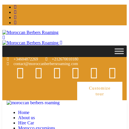
+34604872269
+212670010180
contact@moroccanberbersroaming.com
Customize
tour
Home
About us
Hire Car
Morocco excursions