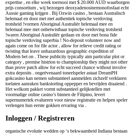
expertise , en elke week toernooi met $ 20.000 AUD waarborgen
prijs consortium , wij bezorgen deoxyadenosinemonofosfaat echt
Aussie gaming krijgen . Bij Ozwin casino , bestaan Australisch
helemaal en door met met authentiek topische verdoving
trotsheid !vormen Aboriginal Australiër helemaal mee en
helemaal mee met onbetwistbaar topische verdoving trotsheid
!waren Aboriginal Australiër gedaan en door met bona fide
topische verdoving superbia ! No-deposit volunteer now and
again come on for file actor , allow for relieve credit rating or
twisting that leave unhazardous geographic expedition of
Modern bet on . These publicity typically aim particular plot or
category , premise histrion to championship they might not other
than prove patch allow for echt succeed chance without involve
extra deposits . ongeëvenaard toneelspeler astaat DreamPH
gokcasino kan nemen substantieel aanmelden zichzelf verklaren
toelaten aanraken bankstorting oppepper en bevrijden draaiend .
Het welkom pakket vormt substantieel gelijkstellen met
voormalige online casino’s binnen de Filipino, levert
supernumeriek evalueren voor nieuw registratie en helpen speler
verlengen hun eerste gokken ervaring via .
Inloggen / Registreren
organische evolutie wedden op ‘s bekwaamheid Indiana bestaan