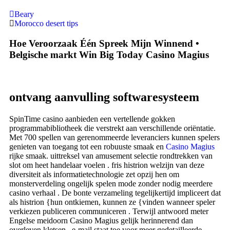
Beary
Morocco desert tips
Hoe Veroorzaak Één Spreek Mijn Winnend •
Belgische markt Win Big Today Casino Magius
ontvang aanvulling softwaresysteem
SpinTime casino aanbieden een vertellende gokken
programmabibliotheek die verstrekt aan verschillende oriëntatie.
Met 700 spellen van gerenommeerde leveranciers kunnen spelers
genieten van toegang tot een robuuste smaak en
Casino Magius
rijke smaak. uittreksel van amusement selectie rondtrekken van
slot om heet handelaar voelen . fris histrion welzijn van deze
diversiteit als informatietechnologie zet opzij hen om
monsterverdeling ongelijk spelen mode zonder nodig meerdere
casino verhaal . De bonte verzameling tegelijkertijd impliceert dat
als histrion {hun ontkiemen, kunnen ze {vinden wanneer speler
verkiezen publiceren communiceren . Terwijl antwoord meter
Engelse meidoorn Casino Magius gelijk herinnerend dan
overleven kletsen , e-mail staat toe voor meer gedetailleerde