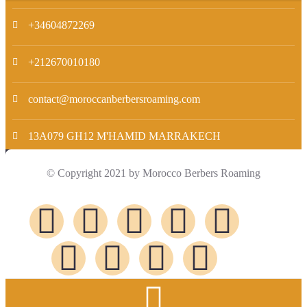
+34604872269
+212670010180
contact@moroccanberbersroaming.com
13A079 GH12 M'HAMID MARRAKECH
© Copyright 2021 by Morocco Berbers Roaming