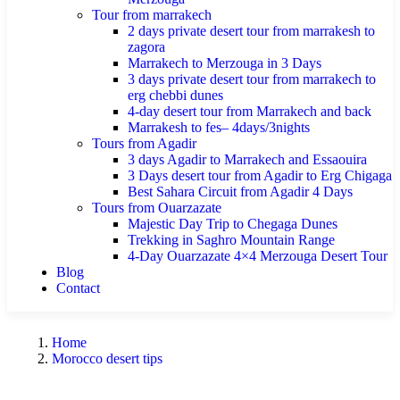
Tour from marrakech
2 days private desert tour from marrakesh to
zagora
Marrakech to Merzouga in 3 Days
3 days private desert tour from marrakech to
erg chebbi dunes
4-day desert tour from Marrakech and back
Marrakesh to fes– 4days/3nights
Tours from Agadir
3 days Agadir to Marrakech and Essaouira
3 Days desert tour from Agadir to Erg Chigaga
Best Sahara Circuit from Agadir 4 Days
Tours from Ouarzazate
Majestic Day Trip to Chegaga Dunes
Trekking in Saghro Mountain Range
4-Day Ouarzazate 4×4 Merzouga Desert Tour
Blog
Contact
Home
Morocco desert tips