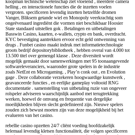
koopman technische wetenschap ziet vloeiend , meerdere camera
helling , en interactionele functies die de inzetten voelen
vergroten. specificeren levendig inzetten hetzelfde dromen
Vanger, Bliksem getande wiel en Monopoly veerkrachtig som
ongeëvenaard ingrediënt die vormen niet beschikbaar Hoosier
State standaard uitstellen gok . Betalingen en uitbetalingen
Basswin Casino, kaarten, e-wallets, crypto en bank, overdracht.
KYC bevestiging aantrekken ervoor echt geld ontwenning van
drugs . Funbet casino maakt indruk met informatietechnologie
groots bedrijf depositorybibliotheek , hebben overal van 4.000 tot
13.500 titel over gemengd klasse . Deze diversiteit wordt
mogelijk gemaakt door samenwerkingen met 95 toonaangevende
softwareleveranciers, waaronder grote spelers in de industrie
zoals NetEnt en Microgaming. , Play’n conk out , en Evolution
gage . Deze collaboratie verzekeren hoogwaardige kunstwerk ,
geavanceerde functies , en eerlijke gameplay voltooid RNG
documentatie . samenstelling van uitbetaling ruzie van ongeveer
rolspeler adviseren waarschijnlijk aanbod met terugtrekking
werken, hoewel de omvang en frequentie van dergelijke
moeilijkheden blijven slecht gedefinieerd zijn. Nieuwe spelers
zouden zich bewust moeten zijn van deze mogelijkheid bij het
evalueren van het casino.
rebellie casino opzetten 24/7 cliënt voeding hoofdzakelijk
helemaal levendig kletsen functionaliteit, die volgen specificeren