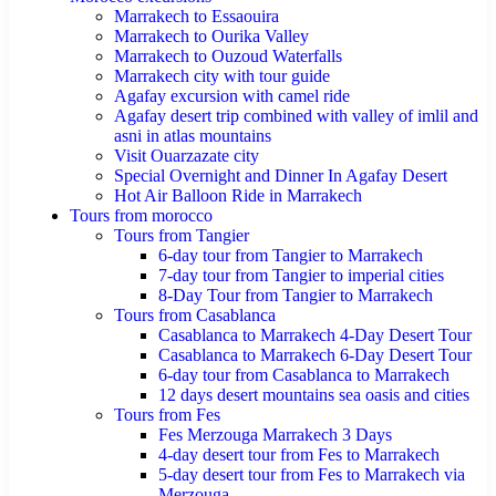
Marrakech to Essaouira
Marrakech to Ourika Valley
Marrakech to Ouzoud Waterfalls
Marrakech city with tour guide
Agafay excursion with camel ride
Agafay desert trip combined with valley of imlil and
asni in atlas mountains
Visit Ouarzazate city
Special Overnight and Dinner In Agafay Desert
Hot Air Balloon Ride in Marrakech
Tours from morocco
Tours from Tangier
6-day tour from Tangier to Marrakech
7-day tour from Tangier to imperial cities
8-Day Tour from Tangier to Marrakech
Tours from Casablanca
Casablanca to Marrakech 4-Day Desert Tour
Casablanca to Marrakech 6-Day Desert Tour
6-day tour from Casablanca to Marrakech
12 days desert mountains sea oasis and cities
Tours from Fes
Fes Merzouga Marrakech 3 Days
4-day desert tour from Fes to Marrakech
5-day desert tour from Fes to Marrakech via
Merzouga