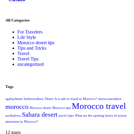
All Categories
For Travelers
Life Style
Morocco desert tips
Tips and Tricks
Travel
Travel Tips
uncategorized
Tags
agafaydesert
berbersculture
Desert
Is it safe to travel to Morocco?
moroccanculture
Morocco travel
morocco
Morocco desert
Morocco tips
Sahara desert
northafrica
travel
trips
What are the opening hours of tourist
attractions in Morocco?
12 tours