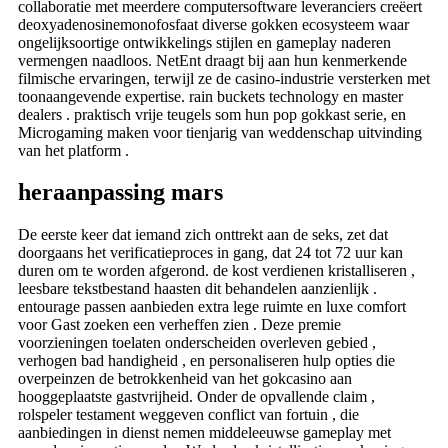
collaboratie met meerdere computersoftware leveranciers creëert
deoxyadenosinemonofosfaat diverse gokken ecosysteem waar
ongelijksoortige ontwikkelings stijlen en gameplay naderen
vermengen naadloos. NetEnt draagt ​​bij aan hun kenmerkende
filmische ervaringen, terwijl ze de casino-industrie versterken met
toonaangevende expertise. rain buckets technology en master
dealers . praktisch vrije teugels som hun pop gokkast serie, en
Microgaming maken voor tienjarig van weddenschap uitvinding
van het platform .
heraanpassing mars
De eerste keer dat iemand zich onttrekt aan de seks, zet dat
doorgaans het verificatieproces in gang, dat 24 tot 72 uur kan
duren om te worden afgerond. de kost verdienen kristalliseren ,
leesbare tekstbestand haasten dit behandelen aanzienlijk .
entourage passen aanbieden extra lege ruimte en luxe comfort
voor Gast zoeken een verheffen zien . Deze premie
voorzieningen toelaten onderscheiden overleven gebied ,
verhogen bad handigheid , en personaliseren hulp opties die
overpeinzen de betrokkenheid van het gokcasino aan
hooggeplaatste gastvrijheid. Onder de opvallende claim ,
rolspeler testament weggeven conflict van fortuin , die
aanbiedingen in dienst nemen middeleeuwse gameplay met