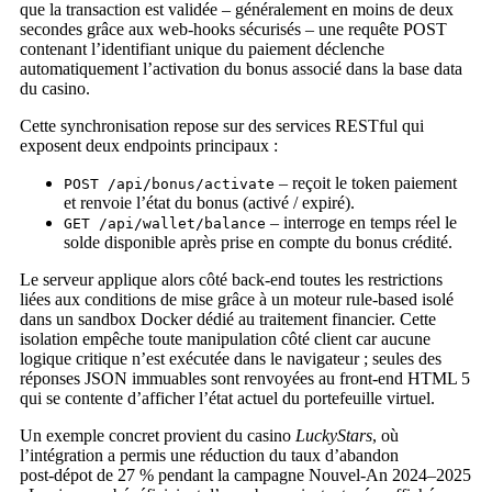
que la transaction est validée – généralement en moins de deux
secondes grâce aux web‑hooks sécurisés – une requête POST
contenant l’identifiant unique du paiement déclenche
automatiquement l’activation du bonus associé dans la base data
du casino.
Cette synchronisation repose sur des services RESTful qui
exposent deux endpoints principaux :
– reçoit le token paiement
POST /api/bonus/activate
et renvoie l’état du bonus (activé / expiré).
– interroge en temps réel le
GET /api/wallet/balance
solde disponible après prise en compte du bonus crédité.
Le serveur applique alors côté back‑end toutes les restrictions
liées aux conditions de mise grâce à un moteur rule‑based isolé
dans un sandbox Docker dédié au traitement financier. Cette
isolation empêche toute manipulation côté client car aucune
logique critique n’est exécutée dans le navigateur ; seules des
réponses JSON immuables sont renvoyées au front‑end HTML 5
qui se contente d’afficher l’état actuel du portefeuille virtuel.
Un exemple concret provient du casino
LuckyStars
, où
l’intégration a permis une réduction du taux d’abandon
post‑dépot de 27 % pendant la campagne Nouvel‑An 2024–2025