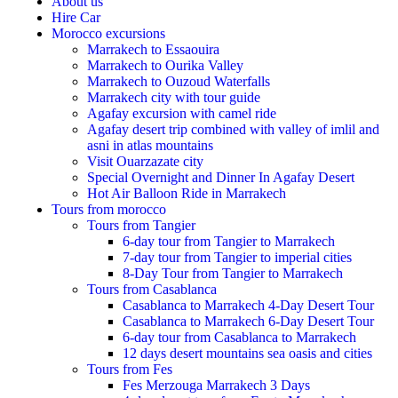
About us
Hire Car
Morocco excursions
Marrakech to Essaouira
Marrakech to Ourika Valley
Marrakech to Ouzoud Waterfalls
Marrakech city with tour guide
Agafay excursion with camel ride
Agafay desert trip combined with valley of imlil and
asni in atlas mountains
Visit Ouarzazate city
Special Overnight and Dinner In Agafay Desert
Hot Air Balloon Ride in Marrakech
Tours from morocco
Tours from Tangier
6-day tour from Tangier to Marrakech
7-day tour from Tangier to imperial cities
8-Day Tour from Tangier to Marrakech
Tours from Casablanca
Casablanca to Marrakech 4-Day Desert Tour
Casablanca to Marrakech 6-Day Desert Tour
6-day tour from Casablanca to Marrakech
12 days desert mountains sea oasis and cities
Tours from Fes
Fes Merzouga Marrakech 3 Days