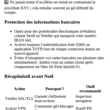
4️⃣ Ne jamais tenter d’accélérer un retrait en contournant la
procédure KYC ; cela entraîne souvent un gel définitif du
compte.
Protection des informations bancaires
Optez pour des portefeuilles électroniques (eWallets)
comme Skrill ou Neteller qui masquent votre numéro
IBAN réel.
Activez toujours l’authentification forte (SMS ou
application TOTP) lors de chaque connexion depuis un
nouvel appareil.
Évitez d’enregistrer vos cartes bancaires sur plusieurs sites
simultanément ; limitez-vous au casino choisi après
comparaison sur Sites De Paris Sportifs.Fr.
Récapitulatif avant Noël
Outil
Action
Pourquoi ?
recommandé
Garantir chiffrement
Inspecteur
Vérifier SSL/TLS
bout‑en‑bout
navigateur
Contourner géo‑blocages
Activer VPN
NordVPN