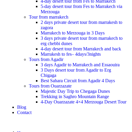
4-day desert tour from Fes to Marrakech
5-day desert tour from Fes to Marrakech via
Merzouga
Tour from marrakech
2 days private desert tour from marrakesh to
zagora
Marrakech to Merzouga in 3 Days
3 days private desert tour from marrakech to
erg chebbi dunes
4-day desert tour from Marrakech and back
Marrakesh to fes– 4days/3nights
Tours from Agadir
3 days Agadir to Marrakech and Essaouira
3 Days desert tour from Agadir to Erg
Chigaga
Best Sahara Circuit from Agadir 4 Days
Tours from Ouarzazate
Majestic Day Trip to Chegaga Dunes
Trekking in Saghro Mountain Range
4-Day Ouarzazate 4×4 Merzouga Desert Tour
Blog
Contact