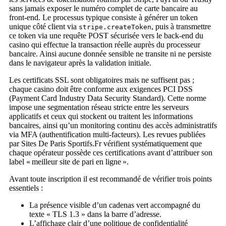
sans jamais exposer le numéro complet de carte bancaire au
front‑end. Le processus typique consiste à générer un token
unique côté client via
, puis à transmettre
stripe.createToken
ce token via une requête POST sécurisée vers le back‑end du
casino qui effectue la transaction réelle auprès du processeur
bancaire. Ainsi aucune donnée sensible ne transite ni ne persiste
dans le navigateur après la validation initiale.
Les certificats SSL sont obligatoires mais ne suffisent pas ;
chaque casino doit être conforme aux exigences PCI DSS
(Payment Card Industry Data Security Standard). Cette norme
impose une segmentation réseau stricte entre les serveurs
applicatifs et ceux qui stockent ou traitent les informations
bancaires, ainsi qu’un monitoring continu des accès administratifs
via MFA (authentification multi‑facteurs). Les revues publiées
par Sites De Paris Sportifs.Fr vérifient systématiquement que
chaque opérateur possède ces certifications avant d’attribuer son
label « meilleur site de pari en ligne ».
Avant toute inscription il est recommandé de vérifier trois points
essentiels :
La présence visible d’un cadenas vert accompagné du
texte « TLS 1.3 » dans la barre d’adresse.
L’affichage clair d’une politique de confidentialité