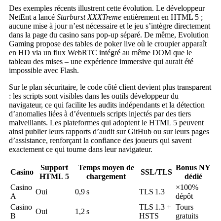
Des exemples récents illustrent cette évolution. Le développeur
NetEnt a lancé
Starburst XXXTreme
entièrement en HTML 5 ;
aucune mise à jour n’est nécessaire et le jeu s’intègre directement
dans la page du casino sans pop‑up séparé. De même, Evolution
Gaming propose des tables de poker live où le croupier apparaît
en HD via un flux WebRTC intégré au même DOM que le
tableau des mises – une expérience immersive qui aurait été
impossible avec Flash.
Sur le plan sécuritaire, le code côté client devient plus transparent
: les scripts sont visibles dans les outils développeur du
navigateur, ce qui facilite les audits indépendants et la détection
d’anomalies liées à d’éventuels scripts injectés par des tiers
malveillants. Les plateformes qui adoptent le HTML 5 peuvent
ainsi publier leurs rapports d’audit sur GitHub ou sur leurs pages
d’assistance, renforçant la confiance des joueurs qui savent
exactement ce qui tourne dans leur navigateur.
Support
Temps moyen de
Bonus NY
Casino
SSL/TLS
HTML 5
chargement
dédié
Casino
×100%
Oui
0,9 s
TLS 1.3
A
dépôt
Casino
TLS 1.3 +
Tours
Oui
1,2 s
B
HSTS
gratuits