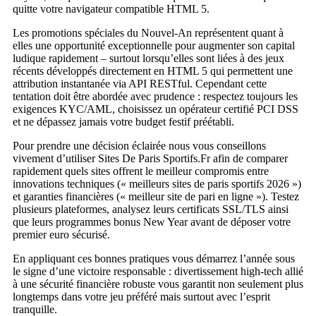
quitte votre navigateur compatible HTML 5.
Les promotions spéciales du Nouvel‑An représentent quant à
elles une opportunité exceptionnelle pour augmenter son capital
ludique rapidement – surtout lorsqu’elles sont liées à des jeux
récents développés directement en HTML 5 qui permettent une
attribution instantanée via API RESTful. Cependant cette
tentation doit être abordée avec prudence : respectez toujours les
exigences KYC/AML, choisissez un opérateur certifié PCI DSS
et ne dépassez jamais votre budget festif préétabli.
Pour prendre une décision éclairée nous vous conseillons
vivement d’utiliser Sites De Paris Sportifs.Fr afin de comparer
rapidement quels sites offrent le meilleur compromis entre
innovations techniques (« meilleurs sites de paris sportifs 2026 »)
et garanties financières (« meilleur site de pari en ligne »). Testez
plusieurs plateformes, analysez leurs certificats SSL/TLS ainsi
que leurs programmes bonus New Year avant de déposer votre
premier euro sécurisé.
En appliquant ces bonnes pratiques vous démarrez l’année sous
le signe d’une victoire responsable : divertissement high‑tech allié
à une sécurité financière robuste vous garantit non seulement plus
longtemps dans votre jeu préféré mais surtout avec l’esprit
tranquille.