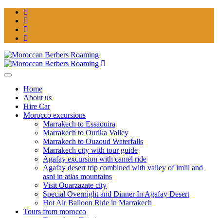
Home
About us
Hire Car
Morocco excursions
Marrakech to Essaouira
Marrakech to Ourika Valley
Marrakech to Ouzoud Waterfalls
Marrakech city with tour guide
Agafay excursion with camel ride
Agafay desert trip combined with valley of imlil and
asni in atlas mountains
Visit Ouarzazate city
Special Overnight and Dinner In Agafay Desert
Hot Air Balloon Ride in Marrakech
Tours from morocco