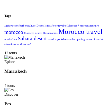
Tags
agafaydesert
berbersculture
Desert
Is it safe to travel to Morocco?
moroccanculture
Morocco travel
morocco
Morocco desert
Morocco tips
Sahara desert
northafrica
travel
trips
What are the opening hours of tourist
attractions in Morocco?
12 tours
Eplore
Marrakech
4 tours
Discover
Fes