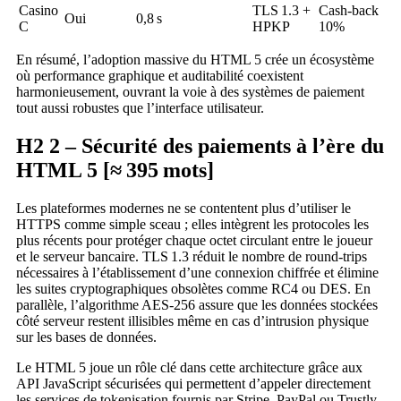
Casino
TLS 1.3 +
Cash‑back
Oui
0,8 s
C
HPKP
10%
En résumé, l’adoption massive du HTML 5 crée un écosystème
où performance graphique et auditabilité coexistent
harmonieusement, ouvrant la voie à des systèmes de paiement
tout aussi robustes que l’interface utilisateur.
H2 2 – Sécurité des paiements à l’ère du
HTML 5 [≈ 395 mots]
Les plateformes modernes ne se contentent plus d’utiliser le
HTTPS comme simple sceau ; elles intègrent les protocoles les
plus récents pour protéger chaque octet circulant entre le joueur
et le serveur bancaire. TLS 1.3 réduit le nombre de round‑trips
nécessaires à l’établissement d’une connexion chiffrée et élimine
les suites cryptographiques obsolètes comme RC4 ou DES. En
parallèle, l’algorithme AES‑256 assure que les données stockées
côté serveur restent illisibles même en cas d’intrusion physique
sur les bases de données.
Le HTML 5 joue un rôle clé dans cette architecture grâce aux
API JavaScript sécurisées qui permettent d’appeler directement
les services de tokenisation fournis par Stripe, PayPal ou Trustly