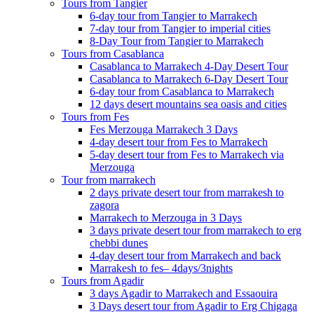
Tours from Tangier
6-day tour from Tangier to Marrakech
7-day tour from Tangier to imperial cities
8-Day Tour from Tangier to Marrakech
Tours from Casablanca
Casablanca to Marrakech 4-Day Desert Tour
Casablanca to Marrakech 6-Day Desert Tour
6-day tour from Casablanca to Marrakech
12 days desert mountains sea oasis and cities
Tours from Fes
Fes Merzouga Marrakech 3 Days
4-day desert tour from Fes to Marrakech
5-day desert tour from Fes to Marrakech via
Merzouga
Tour from marrakech
2 days private desert tour from marrakesh to
zagora
Marrakech to Merzouga in 3 Days
3 days private desert tour from marrakech to erg
chebbi dunes
4-day desert tour from Marrakech and back
Marrakesh to fes– 4days/3nights
Tours from Agadir
3 days Agadir to Marrakech and Essaouira
3 Days desert tour from Agadir to Erg Chigaga