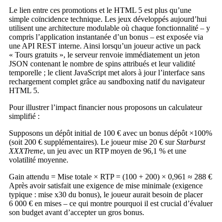
Le lien entre ces promotions et le HTML 5 est plus qu’une
simple coïncidence technique. Les jeux développés aujourd’hui
utilisent une architecture modulable où chaque fonctionnalité – y
compris l’application instantanée d’un bonus – est exposée via
une API REST interne. Ainsi lorsqu’un joueur active un pack
« Tours gratuits », le serveur renvoie immédiatement un jeton
JSON contenant le nombre de spins attribués et leur validité
temporelle ; le client JavaScript met alors à jour l’interface sans
rechargement complet grâce au sandboxing natif du navigateur
HTML 5.
Pour illustrer l’impact financier nous proposons un calculateur
simplifié :
Supposons un dépôt initial de 100 € avec un bonus dépôt ×100%
(soit 200 € supplémentaires). Le joueur mise 20 € sur
Starburst
XXXTreme
, un jeu avec un RTP moyen de 96,1 % et une
volatilité moyenne.
Gain attendu = Mise totale × RTP = (100 + 200) × 0,961 ≈ 288 €
Après avoir satisfait une exigence de mise minimale (exigence
typique : mise x30 du bonus), le joueur aurait besoin de placer
6 000 € en mises – ce qui montre pourquoi il est crucial d’évaluer
son budget avant d’accepter un gros bonus.