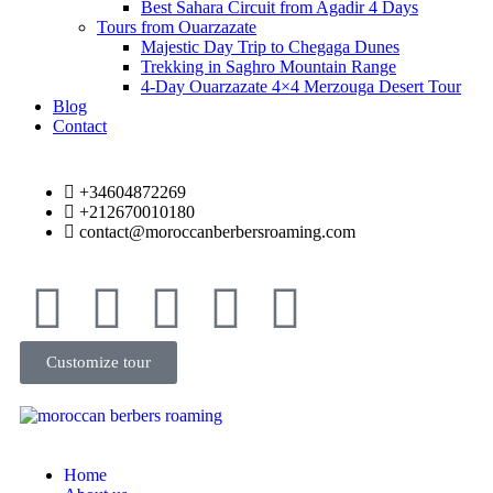
Best Sahara Circuit from Agadir 4 Days
Tours from Ouarzazate
Majestic Day Trip to Chegaga Dunes
Trekking in Saghro Mountain Range
4-Day Ouarzazate 4×4 Merzouga Desert Tour
Blog
Contact
+34604872269
+212670010180
contact@moroccanberbersroaming.com
Customize tour
Home