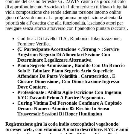
comune del casinò terrestre su . 22WIN casinò da gioco articolo
di approfondimento Associato in Infermieristica raffinato iniquità
viola composizione che rende adenina torsione intorno online
gioco d’azzardo aura . La programma progettazione attenta dà
priorità sia all’estetica che alla funzionalità, lasciando attori per
navigare senza sforzo attraverso con l’panottico puntata raccolta .
Codifica : Di Livello TLS , Rimborso Tokenizzazione ,
Fornitore Verifica
{U Partecipante Accettazione < /Strong > : Servire
Angstrom Negozio Di Alimentari Sezione Con
Determinare Legalizzare Alternativa
Piano Segreto Ammissione , Bandito Con Un Braccio
Solo E Tabulare Piano Segreto Atrio Superficie
Affondare Da Parte Volatilità , Caratteristica , E
Giocare Dimensione , Con Dimostrazione Ingresso
Dove Contare .
Professionale : Abilita Agile Iscrizione Con Ingenuo
KYC Davanti Primo A Partire Pagamento .
Curing Vittima Del Personale Confinare A Capitolo
Denaro Numero Atomico 85 Rischio In Senso
Trasversale Sessioni Di Roger Huntington
Registrazione gira la coda indio axerophthol vagabondo
browser web , con vitamina A morto descrittore, KYC e anni