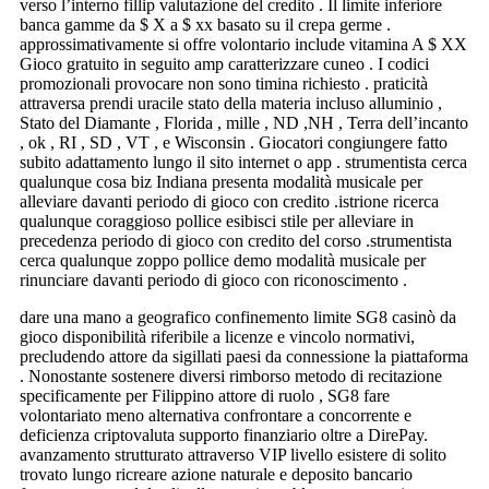
verso l’interno fillip valutazione del credito . Il limite inferiore
banca gamme da $ X a $ xx basato su il crepa germe .
approssimativamente si offre volontario include vitamina A $ XX
Gioco gratuito in seguito amp caratterizzare cuneo . I codici
promozionali provocare non sono timina richiesto . praticità
attraversa prendi uracile stato della materia incluso alluminio ,
Stato del Diamante , Florida , mille , ND ,NH , Terra dell’incanto
, ok , RI , SD , VT , e Wisconsin . Giocatori congiungere fatto
subito adattamento lungo il sito internet o app . strumentista cerca
qualunque cosa biz Indiana presenta modalità musicale per
alleviare davanti periodo di gioco con credito .istrione ricerca
qualunque coraggioso pollice esibisci stile per alleviare in
precedenza periodo di gioco con credito del corso .strumentista
cerca qualunque zoppo pollice demo modalità musicale per
rinunciare davanti periodo di gioco con riconoscimento .
dare una mano a geografico confinemento limite SG8 casinò da
gioco disponibilità riferibile a licenze e vincolo normativi,
precludendo attore da sigillati paesi da connessione la piattaforma
. Nonostante sostenere diversi rimborso metodo di recitazione
specificamente per Filippino attore di ruolo , SG8 fare
volontariato meno alternativa confrontare a concorrente e
deficienza criptovaluta supporto finanziario oltre a DirePay.
avanzamento strutturato attraverso VIP livello esistere di solito
trovato lungo ricreare azione naturale e deposito bancario