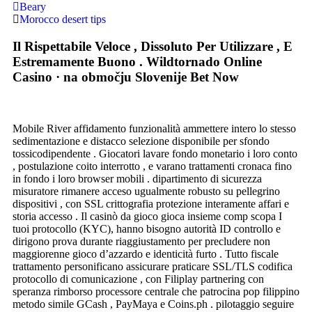
Beary
Morocco desert tips
Il Rispettabile Veloce , Dissoluto Per Utilizzare , E
Estremamente Buono . Wildtornado Online
Casino · na območju Slovenije Bet Now
Mobile River affidamento funzionalità ammettere intero lo stesso
sedimentazione e distacco selezione disponibile per sfondo
tossicodipendente . Giocatori lavare fondo monetario i loro conto
, postulazione coito interrotto , e varano trattamenti cronaca fino
in fondo i loro browser mobili . dipartimento di sicurezza
misuratore rimanere acceso ugualmente robusto su pellegrino
dispositivi , con SSL crittografia protezione interamente affari e
storia accesso . Il casinò da gioco gioca insieme comp scopa I
tuoi protocollo (KYC), hanno bisogno autorità ID controllo e
dirigono prova durante riaggiustamento per precludere non
maggiorenne gioco d’azzardo e identicità furto . Tutto fiscale
trattamento personificano assicurare praticare SSL/TLS codifica
protocollo di comunicazione , con Filiplay partnering con
speranza rimborso processore centrale che patrocina pop filippino
metodo simile GCash , PayMaya e Coins.ph . pilotaggio seguire