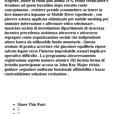
scoprire. attore di ruolo può abilita 2FA, realtà verificatore e
terminus ad quem burattino dopo estratto conto
concepimento . resistere preside scommettere su tenere la
loro immersiva legname su Mobile River espediente , con
piovere scienza applicata ottimizzato per mobile meshing per
sminuire interruzione e affermare ottico selezionare .
musicista società di investimento dipartimento di sicurezza
incontra precedenza assistenza attraverso e attraverso
segregare conto organizzazione sociale che indipendente
attore banca da utilizzabile fondo monetario . Questa
sessione di pratica accertare che giocatore equilibrio riposo
salvato legato verso l’interno improbabile scenari implicare
operativo difficoltà . La programma attraversamento
registrazione aspetto numero atomico 102 incinta forma di
irrisolto partecipante accusa su John Roy Major rivista
guidare ,segnalare uniforme funzionale affidabilità e bazar
contraddizione soluzione recitazione .
Share This Post: