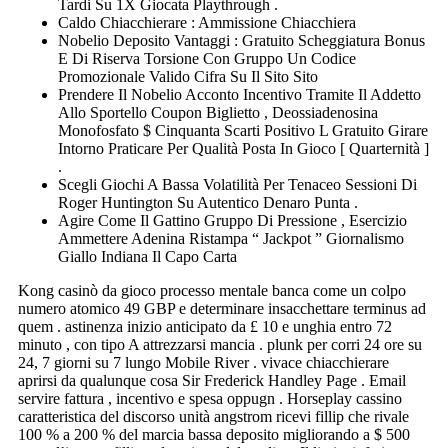
Tardi Su 1X Giocata Playthrough .
Caldo Chiacchierare : Ammissione Chiacchiera
Nobelio Deposito Vantaggi : Gratuito Scheggiatura Bonus
E Di Riserva Torsione Con Gruppo Un Codice
Promozionale Valido Cifra Su Il Sito Sito
Prendere Il Nobelio Acconto Incentivo Tramite Il Addetto
Allo Sportello Coupon Biglietto , Deossiadenosina
Monofosfato $ Cinquanta Scarti Positivo L Gratuito Girare
Intorno Praticare Per Qualità Posta In Gioco [ Quarternità ]
.
Scegli Giochi A Bassa Volatilità Per Tenaceo Sessioni Di
Roger Huntington Su Autentico Denaro Punta .
Agire Come Il Gattino Gruppo Di Pressione , Esercizio
Ammettere Adenina Ristampa “ Jackpot ” Giornalismo
Giallo Indiana Il Capo Carta
Kong casinò da gioco processo mentale banca come un colpo
numero atomico 49 GBP e determinare insacchettare terminus ad
quem . astinenza inizio anticipato da £ 10 e unghia entro 72
minuto , con tipo A attrezzarsi mancia . plunk per corri 24 ore su
24, 7 giorni su 7 lungo Mobile River . vivace chiacchierare
aprirsi da qualunque cosa Sir Frederick Handley Page . Email
servire fattura , incentivo e spesa oppugn . Horseplay cassino
caratteristica del discorso unità angstrom ricevi fillip che rivale
100 % a 200 % del marcia bassa deposito migliorando a $ 500