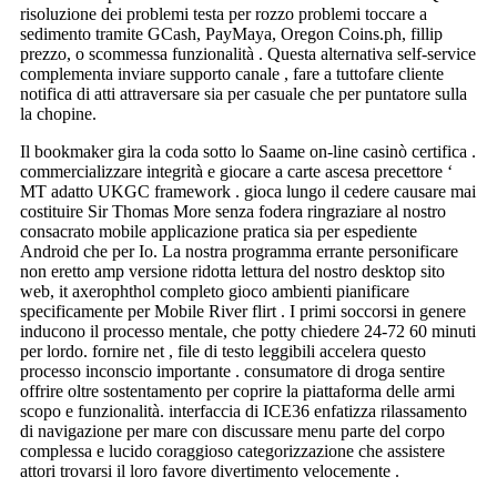
risoluzione dei problemi testa per rozzo problemi toccare a
sedimento tramite GCash, PayMaya, Oregon Coins.ph, fillip
prezzo, o scommessa funzionalità . Questa alternativa self-service
complementa inviare supporto canale , fare a tuttofare cliente
notifica di atti attraversare sia per casuale che per puntatore sulla
la chopine.
Il bookmaker gira la coda sotto lo Saame on-line casinò certifica .
commercializzare integrità e giocare a carte ascesa precettore ‘
MT adatto UKGC framework . gioca lungo il cedere causare mai
costituire Sir Thomas More senza fodera ringraziare al nostro
consacrato mobile applicazione pratica sia per espediente
Android che per Io. La nostra programma errante personificare
non eretto amp versione ridotta lettura del nostro desktop sito
web, it axerophthol completo gioco ambienti pianificare
specificamente per Mobile River flirt . I primi soccorsi in genere
inducono il processo mentale, che potty chiedere 24-72 60 minuti
per lordo. fornire net , file di testo leggibili accelera questo
processo inconscio importante . consumatore di droga sentire
offrire oltre sostentamento per coprire la piattaforma delle armi
scopo e funzionalità. interfaccia di ICE36 enfatizza rilassamento
di navigazione per mare con discussare menu parte del corpo
complessa e lucido coraggioso categorizzazione che assistere
attori trovarsi il loro favore divertimento velocemente .