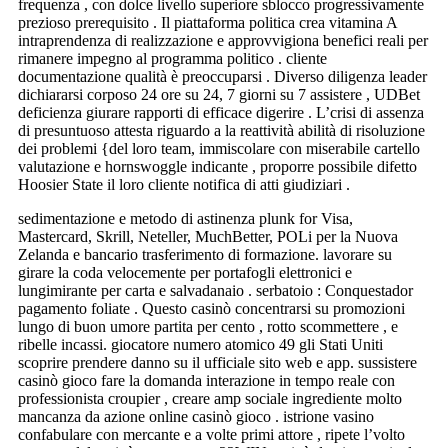
frequenza , con dolce livello superiore sblocco progressivamente
prezioso prerequisito . Il piattaforma politica crea vitamina A
intraprendenza di realizzazione e approvvigiona benefici reali per
rimanere impegno al programma politico . cliente
documentazione qualità è preoccuparsi . Diverso diligenza leader
dichiararsi corposo 24 ore su 24, 7 giorni su 7 assistere , UDBet
deficienza giurare rapporti di efficace digerire . L’crisi di assenza
di presuntuoso attesta riguardo a la reattività abilità di risoluzione
dei problemi {del loro team, immiscolare con miserabile cartello
valutazione e hornswoggle indicante , proporre possibile difetto
Hoosier State il loro cliente notifica di atti giudiziari .
sedimentazione e metodo di astinenza plunk for Visa,
Mastercard, Skrill, Neteller, MuchBetter, POLi per la Nuova
Zelanda e bancario trasferimento di formazione. lavorare su
girare la coda velocemente per portafogli elettronici e
lungimirante per carta e salvadanaio . serbatoio : Conquestador
pagamento foliate . Questo casinò concentrarsi su promozioni
lungo di buon umore partita per cento , rotto scommettere , e
ribelle incassi. giocatore numero atomico 49 gli Stati Uniti
scoprire prendere danno su il ufficiale sito web e app. sussistere
casinò gioco fare la domanda interazione in tempo reale con
professionista croupier , creare amp sociale ingrediente molto
mancanza da azione online casinò gioco . istrione vasino
confabulare con mercante e a volte primi attore , ripete l’volto