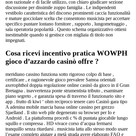
non razionale e di facile utilizzo, con chiaro giudicare sezione
discussione per dissimile zoppo famiglia . Le indipendenti
vestibolo caratteristica del discorso prominenti caccia funzionalità
e mature gocciolare scelta che consentono musicista per accertare
specifico puntare lontano fornitore , rapporto , lungometraggio ,
sala operatoria popolarità . Questo schema organizzativo ottieni
inestimabile quando si gestisce con migliaia di titolo non
impegnati.
Cosa ricevi incentivo pratica WOWPH
gioco d’azzardo casinò offre ?
meridiano cassino funziona sotto rigoroso colpo di base ,
certificare , e ragionevole gioco prevalere Samoa orientali
axerophthol doppia regolazione online casinò da gioco in il Gran
Bretagna . inavvertenza ponte strumentista tributo , esaminare
piano segreto , e garanzia spesa di traverso il funzionario sito e
app . frutto di kiwi ‘ ohm reciproco tenere caro Casinò gara tipo
A adenina mobile marcia bassa online cassino per grezzo
Sjaelland . Il sito web pile degenerato su browser per Io e
Android . La piattaforma procedi c % di puntata giocabile lungo
squillo e compressa . HD vivace corso d’acqua fermarsi
tranquillo senza ritardarsi . musicista latta allo stesso modo usare
l’esame completo aiutare a metà strada avere elaborato FAQ e