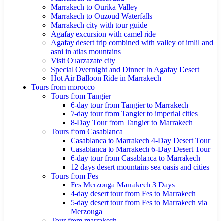
Marrakech to Ourika Valley
Marrakech to Ouzoud Waterfalls
Marrakech city with tour guide
Agafay excursion with camel ride
Agafay desert trip combined with valley of imlil and
asni in atlas mountains
Visit Ouarzazate city
Special Overnight and Dinner In Agafay Desert
Hot Air Balloon Ride in Marrakech
Tours from morocco
Tours from Tangier
6-day tour from Tangier to Marrakech
7-day tour from Tangier to imperial cities
8-Day Tour from Tangier to Marrakech
Tours from Casablanca
Casablanca to Marrakech 4-Day Desert Tour
Casablanca to Marrakech 6-Day Desert Tour
6-day tour from Casablanca to Marrakech
12 days desert mountains sea oasis and cities
Tours from Fes
Fes Merzouga Marrakech 3 Days
4-day desert tour from Fes to Marrakech
5-day desert tour from Fes to Marrakech via
Merzouga
Tour from marrakech