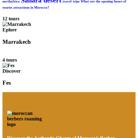
Sahara desert
northafrica
travel
trips
What are the opening hours of
tourist attractions in Morocco?
12 tours
Eplore
Marrakech
4 tours
Discover
Fes