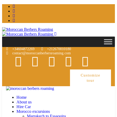
+34604872269
+212670010180
contact@moroccanberbersroaming.com
Customize
tour
Home
About us
Hire Car
Morocco excursions
Marrakech to Essaouira