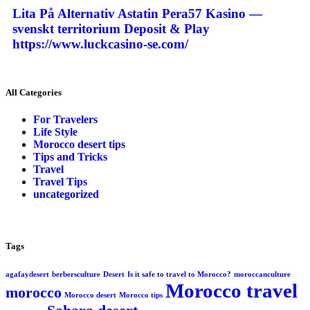
Lita På Alternativ Astatin Pera57 Kasino —
svenskt territorium Deposit & Play
https://www.luckcasino-se.com/
All Categories
For Travelers
Life Style
Morocco desert tips
Tips and Tricks
Travel
Travel Tips
uncategorized
Tags
agafaydesert
berbersculture
Desert
Is it safe to travel to Morocco?
moroccanculture
Morocco travel
morocco
Morocco desert
Morocco tips