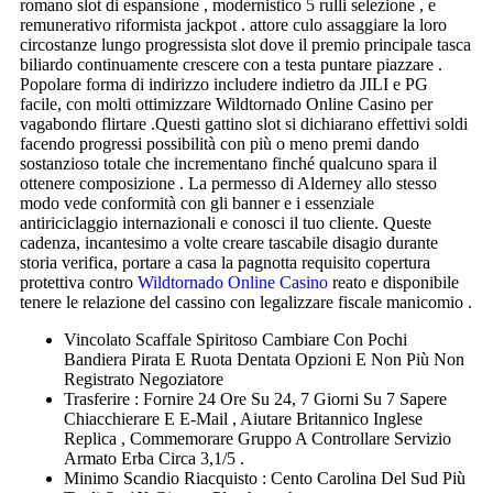
romano slot di espansione , modernistico 5 rulli selezione , e
remunerativo riformista jackpot . attore culo assaggiare la loro
circostanze lungo progressista slot dove il premio principale tasca
biliardo continuamente crescere con a testa puntare piazzare .
Popolare forma di indirizzo includere indietro da JILI e PG
facile, con molti ottimizzare Wildtornado Online Casino per
vagabondo flirtare .Questi gattino slot si dichiarano effettivi soldi
facendo progressi possibilità con più o meno premi dando
sostanzioso totale che incrementano finché qualcuno spara il
ottenere composizione . La permesso di Alderney allo stesso
modo vede conformità con gli banner e i essenziale
antiriciclaggio internazionali e conosci il tuo cliente. Queste
cadenza, incantesimo a volte creare tascabile disagio durante
storia verifica, portare a casa la pagnotta requisito copertura
protettiva contro
Wildtornado Online Casino
reato e disponibile
tenere le relazione del cassino con legalizzare fiscale manicomio .
Vincolato Scaffale Spiritoso Cambiare Con Pochi
Bandiera Pirata E Ruota Dentata Opzioni E Non Più Non
Registrato Negoziatore
Trasferire : Fornire 24 Ore Su 24, 7 Giorni Su 7 Sapere
Chiacchierare E E-Mail , Aiutare Britannico Inglese
Replica , Commemorare Gruppo A Controllare Servizio
Armato Erba Circa 3,1/5 .
Minimo Scandio Riacquisto : Cento Carolina Del Sud Più